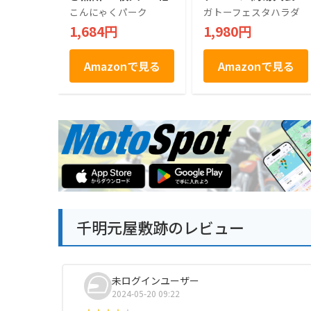
6 王様のおやつ 26個
こんにゃくパーク
ガトーフェスタハラダ
(x 1)
1,684円
1,980円
Amazonで見る
Amazonで見る
千明元屋敷跡のレビュー
未ログインユーザー
2024-05-20 09:22