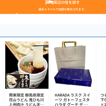
周辺の宿を探す
楽天トラベルで地図が表示されます。
関東限定 群馬県限定
HARADA ラスク スイ
つ
花山うどん 鬼ひも川
ーツ ガトーフェスタ
下
上州肉汁 うどん天下
ハラダ グーテ デ ロ
×