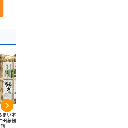
るまい本舗 群馬
つつじ庵 群馬 下仁
焼きまんじ
仁田葱佃煮 220g
田ねぎ煎餅 12枚 ×1
凍）24個入
1個
箱
れ付き 群馬