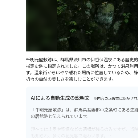
千明元屋敷跡は、群馬県渋川市の伊香保温泉にある歴史的な
指定史跡に指定されました。この場所は、かつて温泉利用
す。温泉街からはやや離れた場所に位置しているため、静
折々の自然の美しさを楽しむことができます。
AIによる自動生成の説明文
※内容の正確性は保証され
「千明元屋敷跡」は、群馬県吾妻郡中之条町にある史
の居館跡と伝えられています。
現在では土塁や空堀などの遺構が残るのみですが、当
も知られ、多くの花見客で賑わいます。