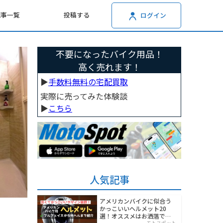
記事一覧
投稿する
ログイン
不要になったバイク用品！
高く売れます！
▶︎
手数料無料の宅配買取
実際に売ってみた体験談
▶︎
こちら
人気記事
アメリカンバイクに似合う
かっこいいヘルメット20
選！オススメはお洒落でワ
モトスポット