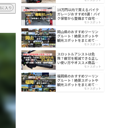
イルド
気に入り
10万円以内で買えるバイク
ガレージおすすめ9選！バイ
ク保管から整備まで自宅で
楽々
モトスポット
岡山県のおすすめツーリン
グルート！絶景スポットや
観光スポットをまとめて紹
介
モトスポット
スロットルアシストは危
険？疲労を軽減できる正し
い使い方やオススメ商品を
紹介
モトスポット
福岡県のおすすめツーリン
グルート！絶景スポットや
観光スポットをまとめて紹
介
モトスポット