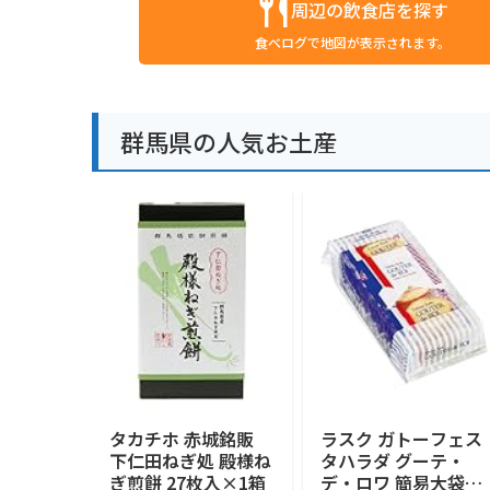
周辺の飲食店を探す
食べログで地図が表示されます。
群馬県の人気お土産
タカチホ 赤城銘販
ラスク ガトーフェス
下仁田ねぎ処 殿様ね
タハラダ グーテ・
ぎ煎餅 27枚入×1箱
デ・ロワ 簡易大袋 R