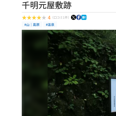
千明元屋敷跡
4
（口コミ1件）
#山｜高原
#温泉