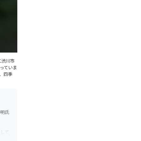
に渋川市
っていま
、四季
千明氏
として