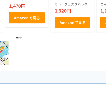
一決定戦2015 三年
ワ Ｒ５ ７袋 １４枚
ガトーフェスタハラダ
こ
1,470円
連続一位 五十年の時
入り
1,320円
1,
を経てここに複活 創
業明治二十七年 三人
Amazonで見る
前・つゆ付き ひもか
Amazonで見る
わ 420g(めん90gx3
袋、肉汁つゆ50gx3
袋）