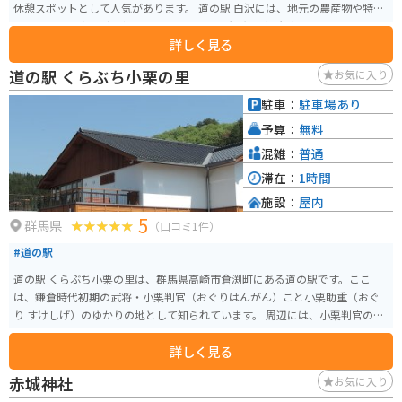
休憩スポットとして人気があります。 道の駅 白沢には、地元の農産物や特産
品を販売する直売所、軽食コーナー、そして観光案内所があります。地元産
詳しく見る
の新鮮な野菜や果物はもちろんのこと、群馬名物のこんにゃくや、地元産の
小麦粉を使ったうどん、そばなども人気です。また、併設されている食堂で
道の駅 くらぶち小栗の里
お気に入り
は、地元の食材を使った料理を楽しむことができます。 特にバイク乗りの方
には、白沢名物の「舞茸釜飯」がおすすめです。大きな舞茸が丸ごと入った
駐車：
駐車場あり
釜飯は、香り高く、食欲をそそります。また、駐車場にはバイクスタンドも
予算：
無料
設置されているので、安心してバイクを停めることができます。 道の駅 白沢
は、自然豊かな環境の中で、地元の味覚や文化に触れることができる場所で
混雑：
普通
す。群馬県北部へのツーリングの際には、ぜひお立ち寄りください。
滞在：
1時間
施設：
屋内
5
群馬県
（口コミ1件）
#道の駅
道の駅 くらぶち小栗の里は、群馬県高崎市倉渕町にある道の駅です。ここ
は、鎌倉時代初期の武将・小栗判官（おぐりはんがん）こと小栗助重（おぐ
り すけしげ）のゆかりの地として知られています。 周辺には、小栗判官の伝
説が残るスポットが点在しており、歴史好きにはたまらないエリアです。道
詳しく見る
の駅には、地元の農産物直売所があり、新鮮な野菜や果物を購入することが
できます。また、小栗判官にちなんだお土産も販売されています。 バイクで
赤城神社
お気に入り
訪れる場合、道の駅には広い駐車場が完備されているので安心です。周辺に