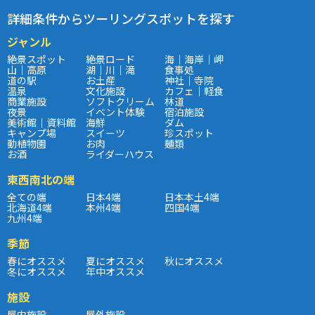
詳細条件からツーリングスポットを探す
ジャンル
絶景スポット
絶景ロード
海｜海岸｜岬
山｜高原
湖｜川｜滝
食事処
道の駅
お土産
神社｜寺院
温泉
文化施設
カフェ｜軽食
商業施設
ソフトクリーム
林道
夜景
イベント体験
宿泊施設
美術館｜資料館
海鮮
ダム
キャンプ場
スイーツ
珍スポット
動植物園
お肉
麺類
お酒
ライダーハウス
東西南北の端
全ての端
日本4端
日本本土4端
北海道4端
本州4端
四国4端
九州4端
季節
春にオススメ
夏にオススメ
秋にオススメ
冬にオススメ
年中オススメ
施設
屋内施設
屋外施設