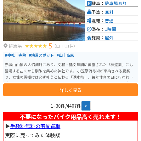
は、榛名山や妙義山といったツーリングスポットも点在しており、バイクで
駐車：
駐車場あり
の観光拠点としても最適です。
予算：
無料
混雑：
普通
滞在：
1時間
施設：
屋外
5
群馬県
（口コミ1件）
#神社｜寺院
#絶景スポット
#山｜高原
赤城山山頂の大沼湖畔にあり、文和・延文年間に編纂された「神道集」にも
登場する古くから崇敬を集めた神社です。 小笠原流弓術が奉納される夏祭
り、女性の願掛けは必ず叶うと伝わる「湖水祭」、毎年体育の日に行われる
秋祭りなどの行事で親しまれているほか、御神体として信仰されてきた大
詳しく見る
沼、小沼の湿原に咲く水芭蕉、レンゲツツジ、ニッコウキスゲといった、花
の名所、秋は紅葉の名所として多くの行楽客が訪れています。 厳冬には樹氷
も見られ、湧水は「御神水」として江戸幕府の保護を受けて今も「山開き
1~30件/4407件
>
祭・例大祭」の際はこの水を持ち帰り、豊作を願って田の口に注ぐ習慣があ
ります。
不要になったバイク用品高く売れます！
▶︎
手数料無料の宅配買取
実際に売ってみた体験談