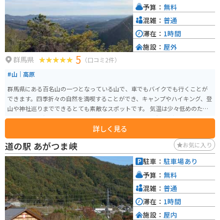
予算：
無料
混雑：
普通
滞在：
1時間
施設：
屋外
5
群馬県
（口コミ2件）
#山｜高原
群馬県にある百名山の一つとなっている山で、車でもバイクでも行くことが
できます。四季折々の自然を満喫することができ、キャンプやハイキング、登
山や神社巡りまでできるとても素敵なスポットです。 気温は少々低めのた
め、暖かい格好で来ることをオススメします。近くには赤城神社もあり、女
詳しく見る
性の願いが叶うとされている有名な神社で、神秘的で美しい景色を眺めるこ
とができます。
道の駅 あがつま峡
お気に入り
駐車：
駐車場あり
予算：
無料
混雑：
普通
滞在：
1時間
施設：
屋内