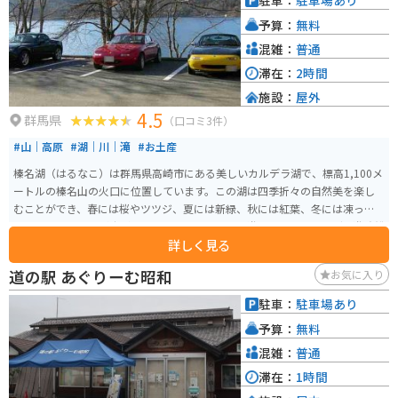
駐車：
駐車場あり
予算：
無料
混雑：
普通
滞在：
2時間
施設：
屋外
4.5
群馬県
（口コミ3件）
#山｜高原
#湖｜川｜滝
#お土産
榛名湖（はるなこ）は群馬県高崎市にある美しいカルデラ湖で、標高1,100メ
ートルの榛名山の火口に位置しています。この湖は四季折々の自然美を楽し
むことができ、春には桜やツツジ、夏には新緑、秋には紅葉、冬には凍った
湖面といった風景が広がります。湖畔ではボート遊びやサイクリング、遊覧船
詳しく見る
での湖上散策が楽しめ、冬にはワカサギ釣りも人気です。特に紅葉シーズン
には多くの観光客が訪れ、その美しさを堪能します。周囲には温泉施設やキ
道の駅 あぐりーむ昭和
お気に入り
ャンプ場もあり、アウトドア活動が充実しています。
駐車：
駐車場あり
予算：
無料
混雑：
普通
滞在：
1時間