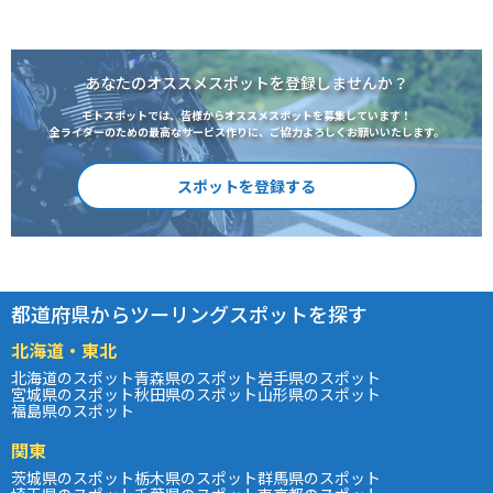
あなたのオススメスポットを登録しませんか？
モトスポットでは、皆様からオススメスポットを募集しています！
全ライダーのための最高なサービス作りに、ご協力よろしくお願いいたします。
スポットを登録する
都道府県からツーリングスポットを探す
北海道・東北
北海道のスポット
青森県のスポット
岩手県のスポット
宮城県のスポット
秋田県のスポット
山形県のスポット
福島県のスポット
関東
茨城県のスポット
栃木県のスポット
群馬県のスポット