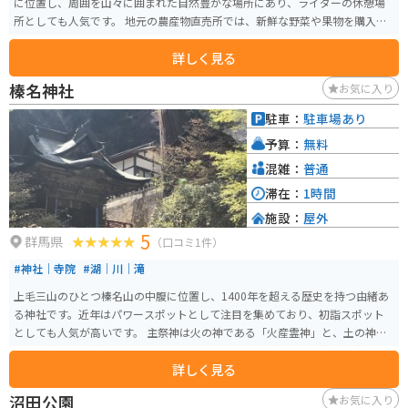
に位置し、周囲を山々に囲まれた自然豊かな場所にあり、ライダーの休憩場
所としても人気です。 地元の農産物直売所では、新鮮な野菜や果物を購入す
ることができます。特に、地元産のりんごやこんにゃくは人気です。また、レ
詳しく見る
ストランでは、地元の食材を使った料理を楽しむことができます。おすすめ
は、山菜を使ったそばやうどん、そして、群馬名物のひもかわうどんです。
榛名神社
お気に入り
道の駅霊山たけやまから少し足を延ばせば、草津温泉や四万温泉など、群馬
県を代表する温泉地にもアクセスできます。
駐車：
駐車場あり
予算：
無料
混雑：
普通
滞在：
1時間
施設：
屋外
5
群馬県
（口コミ1件）
#神社｜寺院
#湖｜川｜滝
上毛三山のひとつ榛名山の中腹に位置し、1400年を超える歴史を持つ由緒あ
る神社です。近年はパワースポットとして注目を集めており、初詣スポット
としても人気が高いです。 主祭神は火の神である「火産霊神」と、土の神で
ある「埴山毘売神」を祀り、古くから鎮火、開運、五穀豊穣、商売繁盛のご
詳しく見る
利益があると言われています。
沼田公園
お気に入り