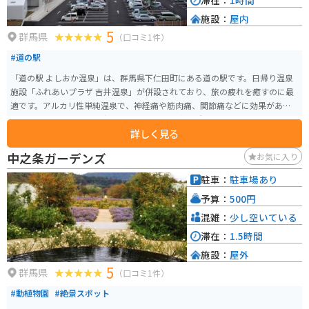
滞在：
1時間
施設：
屋内
5
群馬県
（口コミ1件）
#道の駅
「道の駅 よしおか温泉」は、群馬県下仁田町にある道の駅です。日帰り温泉
施設「ふれあいプラザ 吉井温泉」が併設されており、旅の疲れを癒すのに最
適です。アルカリ性単純温泉で、神経痛や筋肉痛、関節痛などに効果がある
とされています。 地元の新鮮な農産物が並ぶ直売所や、群馬名物を味わえる
詳しく見る
レストランも人気です。特に、上州麦豚や地元産こんにゃくを使った料理は
おすすめです。 バイクで訪れる場合、道の駅に隣接する「滝見橋駐車場」が
中之条ガーデンズ
お気に入り
便利です。トイレや休憩スペースもあり、ツーリングの休憩スポットとして
も最適です。周辺には、緑豊かな山々や渓谷など、自然豊かな観光スポットも
駐車：
駐車場あり
点在しており、ツーリングコースとしてもおすすめです。道の駅では、周辺
予算：
500円
の観光情報も入手できるので、ぜひ立ち寄ってみてください。
混雑：
少し空いている
滞在：
1.5時間
施設：
屋外
5
群馬県
（口コミ1件）
#動植物園
#絶景スポット