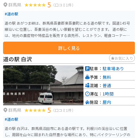
5
群馬県
（口コミ1件）
#道の駅
道の駅 あがつま峡は、群馬県吾妻郡東吾妻町にある道の駅です。国道145号
線沿いに位置し、吾妻渓谷の美しい景観を望むことができます。 道の駅に
は、地元の農産物や特産品を販売する直売所、レストラン、軽食コーナーな
どがあります。吾妻渓谷の雄大な自然を満喫できる展望台や、遊歩道も整備
詳しく見る
されています。 バイクで訪れる場合、道の駅には広々とした駐車場が完備さ
れているので安心です。周辺には、吾妻渓谷遊歩道や、草津温泉、四万温泉
道の駅 白沢
お気に入り
など、観光スポットも充実しています。 地元の名産品としては、嬬恋高原キ
ャベツや、蒟蒻、温泉まんじゅうなどが有名です。道の駅 あがつま峡は、自
駐車：
駐車場あり
然豊かな環境の中で、地元の味覚や景色を楽しむことができるスポットで
予算：
無料
す。
混雑：
普通
滞在：
1時間
施設：
屋内
5
群馬県
（口コミ1件）
#道の駅
道の駅 白沢は、群馬県沼田市にある道の駅です。利根川の渓谷沿いに位置
し、周囲を山々に囲まれた自然豊かな場所にあり、特にバイクツーリングの