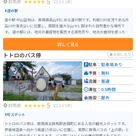
5
群馬県
（口コミ1件）
#道の駅
道の駅 中山盆地は、群馬県高山村にある道の駅です。利根川の支流である片
品川の清流沿いに位置し、周囲を雄大な山々に囲まれた自然豊かな場所で
す。 道の駅には、地元の農産物を販売する直売所や、地元の食材を使った料
理を提供するレストランがあります。特におすすめは、地元で採れた新鮮な
詳しく見る
野菜を使った天ぷらが味わえる「天ぷらの里」です。また、併設されている
「中山ふるさと館」では、地元の歴史や文化について学ぶことができます。
トトロのバス停
お気に入り
バイクで訪れる場合、道の駅には広くて停めやすい駐車場が完備されていま
す。周辺には、尾瀬や日光などへのツーリングルートも充実しており、休憩
駐車：
駐車場あり
場所としても最適です。春には桜、秋には紅葉と、四季折々の美しい景色を
予算：
無料
楽しむことができます。 道の駅 中山盆地を訪れた際には、ぜひ地元の名産品
である「中山そば」を味わってみてください。そばの実の甘皮まで挽き込ん
混雑：
普通
だ、香りが高く風味豊かなそばです。
滞在：
0.5時間
施設：
屋外
5
群馬県
（口コミ1件）
#珍スポット
トトロのバス停は、群馬県北群馬郡吉岡町にある人気の観光スポットです。
伊香保温泉へ向かう県道15号沿いに位置し、実際に群馬バスの「上の原」と
いうバス停の近くにあります。バス停にはトトロの像が設置されており、訪