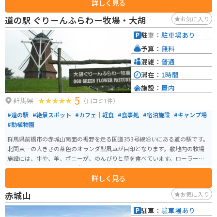
詳しく見る
ゃく作りなどを体験できる工房が点在しており、大人から子供まで楽しむこ
とができます。バイクで訪れる場合は、周辺のワインディングロードを気持
道の駅 ぐりーんふらわー牧場・大胡
お気に入り
ちよく走ることができるのも魅力です。特に、草津温泉や四万温泉といった
有名な温泉地へのアクセスも良好なので、ツーリングの拠点としてもおすす
駐車：
駐車場あり
めです。 このエリアの名産品としては、地元産のそば粉を使った「六合そ
予算：
無料
ば」や、山菜を使った料理が挙げられます。道の駅内のレストランでも味わ
うことができます。
混雑：
普通
滞在：
1時間
施設：
屋内
5
群馬県
（口コミ1件）
#道の駅
#絶景スポット
#カフェ｜軽食
#食事処
#宿泊施設
#キャンプ場
#動植物園
群馬県前橋市の赤城山南面の裾野を走る国道353号線沿いにある道の駅です。
北関東一の大きさの茶色のオランダ型風車が目印となります。敷地内の牧場
施設には、牛や、羊、ポニーが、のんびりと草を食べています。ローラーす
べり台やアスレチック風の遊具も点在しており、爽やかな風が吹き抜ける
詳しく見る
中、楽しく遊ぶことができます。また、11棟のバンガローを備えたキャンプ
場を併設しています。
赤城山
お気に入り
駐車：
駐車場あり