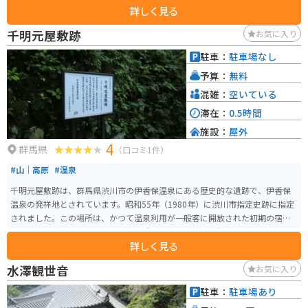
詳しく見る
は紅葉がライトアップされ、幻想的な風景が広がります。春の新緑も美し
く、四季折々の自然の変化を楽しむことができるため、年間を通じて訪れる
千明元屋敷跡
お気に入り
価値があります。伊香保温泉の散策と共に河鹿橋での自然美を堪能するのが
おすすめです。
駐車：
駐車場なし
予算：
無料
混雑：
空いている
滞在：
0.5時間
施設：
屋外
4
群馬県
（口コミ1件）
#山｜高原
#温泉
千明元屋敷跡は、群馬県渋川市の伊香保温泉にある歴史的な遺跡で、伊香保
温泉の発祥地とされています。昭和55年（1980年）に渋川市指定史跡に指定
されました。この場所は、かつて温泉利用が一般客に開放された初期の宿泊
施設の跡地であり、現在でも石垣が残っています。温泉街からはやや離れた
詳しく見る
場所に位置しているため、静かに歴史を感じることができます。周辺には紅
葉が美しい河鹿橋があり、四季折々の自然の美しさを楽しむことができま
水澤観世音
お気に入り
す。
駐車：
駐車場あり