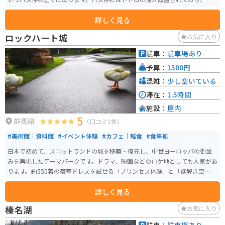
れる人々が一緒に写真を撮るための人気のフォトスポットとして知られてい
詳しく見る
ます。 このスポットは、近くにある「伊香保おもちゃと人形自動車博物館」
ともアクセスが良く、伊香保温泉の観光ついでに訪れることができる便利な
ロックハート城
お気に入り
場所です。また、広い駐車スペースもあり、車でのアクセスも容易です。トト
ロと一緒にバスを待つようなユニークな体験ができ、子供から大人まで楽し
駐車：
駐車場あり
める場所となっています。他にも、「ハウルの動く城」に出てくるカカシの
予算：
1500円
壁画があったり「千と千尋の神隠し」の最初と最後に出てくる石の像があり
ます。ジブリ好きには嬉しいスポットになっています。
混雑：
少し空いている
滞在：
1.5時間
施設：
屋内
5
群馬県
（口コミ1件）
#美術館｜資料館
#イベント体験
#カフェ｜軽食
#食事処
日本で初めて、スコットランドの城を移築・復元し、中世ヨーロッパの街並
みを再現したテーマパークです。ドラマ、映画などのロケ地としても人気があ
ります。約550着の豪華ドレスを試せる「プリンセス体験」と「謎解き宝探し
体験」といったイベント体験もできます。
詳しく見る
榛名湖
お気に入り