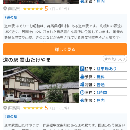
施設：
屋内
5
群馬県
（口コミ1件）
#道の駅
道の駅 あぐりーむ昭和は、群馬県昭和村にある道の駅です。 利根川の源流に
ほど近く、周囲を山々に囲まれた自然豊かな場所に位置しています。 地元の
新鮮な野菜や山菜、きのこなどが販売されている農産物直売所が人気です。
レストランでは、地元食材を使った料理や、群馬名物のひもかわうどんも味
詳しく見る
わえます。 また、併設されている「昭和の暮らし体験館」では、昔の農家の
暮らしを体験することができます。 バイクで訪れる際は、道の駅から見える
道の駅 霊山たけやま
お気に入り
武尊山など、周辺の景色を楽しみながらのツーリングがおすすめです。 春に
は桜、秋には紅葉の名所としても知られており、四季折々の自然を楽しむこ
駐車：
駐車場あり
とができます。 【おすすめのお土産】 * 昭和村産の新鮮野菜 * きのこ * 山菜
予算：
無料
* ひもかわうどん
混雑：
普通
滞在：
1時間
施設：
屋内
5
群馬県
（口コミ1件）
#道の駅
道の駅霊山たけやまは、群馬県中之条町にある道の駅です。国道145号線沿い