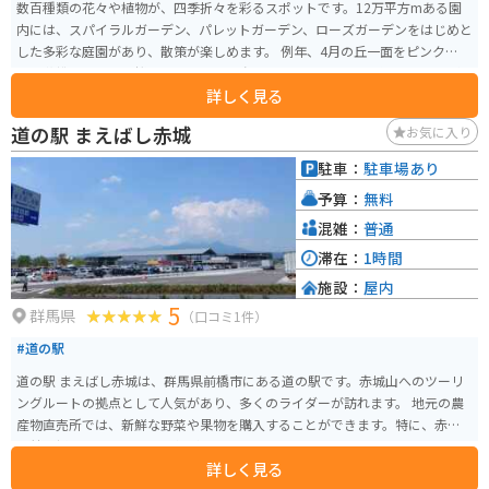
数百種類の花々や植物が、四季折々を彩るスポットです。12万平方mある園
内には、スパイラルガーデン、パレットガーデン、ローズガーデンをはじめと
した多彩な庭園があり、散策が楽しめます。 例年、4月の丘一面をピンクに染
める花桃に始まり、桜、ヤマツツジ、春バラとバトンをつなぎ、夏にはアゲ
詳しく見る
ラタム、秋には紅葉と秋バラと、11月中旬まで年に数回訪れても、花々の移
ろいを感じられます。 レストラン、売店、花屋、茶屋、展示施設に加え、草
道の駅 まえばし赤城
お気に入り
木染・陶芸の体験施設などもあります。
駐車：
駐車場あり
予算：
無料
混雑：
普通
滞在：
1時間
施設：
屋内
5
群馬県
（口コミ1件）
#道の駅
道の駅 まえばし赤城は、群馬県前橋市にある道の駅です。赤城山へのツーリ
ングルートの拠点として人気があり、多くのライダーが訪れます。 地元の農
産物直売所では、新鮮な野菜や果物を購入することができます。特に、赤城
山麓で採れた高原野菜は人気があります。また、レストランでは、地元の食
詳しく見る
材を使った料理を楽しむことができます。 赤城山は、雄大な自然が広がる景