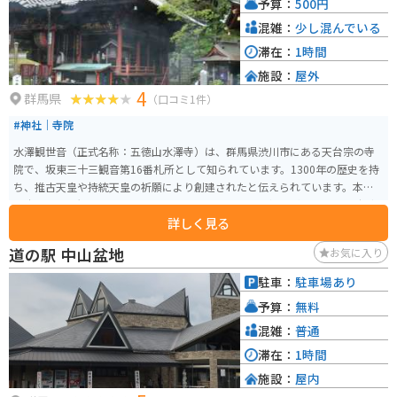
予算：
500円
混雑：
少し混んでいる
滞在：
1時間
施設：
屋外
4
群馬県
（口コミ1件）
#神社｜寺院
水澤観世音（正式名称：五徳山水澤寺）は、群馬県渋川市にある天台宗の寺
院で、坂東三十三観音第16番札所として知られています。1300年の歴史を持
ち、推古天皇や持統天皇の祈願により創建されたと伝えられています。本尊
は十一面千手観音菩薩で、心の安寧を求めて多くの参拝者が訪れます。 寺院
詳しく見る
の周囲には美しい自然が広がり、四季折々の風景を楽しむことができます。
特に春の桜や秋の紅葉の時期には、多くの観光客が訪れます。また、境内に
道の駅 中山盆地
お気に入り
は六角堂や水澤不動尊、鐘楼などの見どころも多く、散策しながら歴史と自
然を感じることができます。さらに、近隣には名物の「水沢うどん」を楽し
駐車：
駐車場あり
める飲食店もあり、観光の後の食事にも最適です。
予算：
無料
混雑：
普通
滞在：
1時間
施設：
屋内