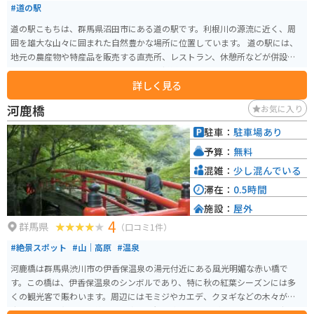
#道の駅
道の駅こもちは、群馬県沼田市にある道の駅です。利根川の源流に近く、周
囲を雄大な山々に囲まれた自然豊かな場所に位置しています。 道の駅には、
地元の農産物や特産品を販売する直売所、レストラン、休憩所などが併設さ
れています。特に人気なのは、地元産の新鮮な野菜や果物を使ったソフトク
詳しく見る
リームやジェラートです。また、レストランでは、地元産の食材を使った料
理を楽しむことができます。 バイクで訪れる場合、道の駅には広い駐車場が
河鹿橋
お気に入り
完備されているので安心です。周辺には、尾瀬国立公園や日光国立公園など、
風光明媚なツーリングスポットも数多くあります。 道の駅こもちは、自然豊
駐車：
駐車場あり
かな環境の中で、地元の美味しいものを味わったり、ゆっくりと休憩したり
予算：
無料
するのに最適な場所です。
混雑：
少し混んでいる
滞在：
0.5時間
施設：
屋外
4
群馬県
（口コミ1件）
#絶景スポット
#山｜高原
#温泉
河鹿橋は群馬県渋川市の伊香保温泉の湯元付近にある風光明媚な赤い橋で
す。この橋は、伊香保温泉のシンボルであり、特に秋の紅葉シーズンには多
くの観光客で賑わいます。周辺にはモミジやカエデ、クヌギなどの木々が自
生しており、紅葉の季節には見事な景観を楽しむことができます。特に夜に