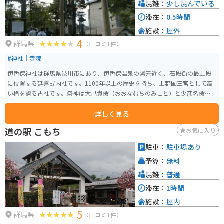
混雑：
少し混んでいる
滞在：
0.5時間
施設：
屋外
4
群馬県
（口コミ1件）
#神社｜寺院
伊香保神社は群馬県渋川市にあり、伊香保温泉の湯元近く、石段街の最上段
に位置する延喜式内社です。1100年以上の歴史を持ち、上野国三宮として高
い格を誇る古社です。祭神は大己貴命（おおなむちのみこと）と少彦名命
（すくなひこのみこと）で、温泉・医療の神様として信仰されています。特
詳しく見る
に縁結びや子宝、商売繁盛、家内安全などのご利益があるとされています。
温泉街の雰囲気を感じながら、365段の石段を登りきった先にあるこの神社
道の駅 こもち
お気に入り
は、観光客にとってもパワースポットとして人気です。歴史を感じながら心
身をリフレッシュすることができる場所です。
駐車：
駐車場あり
予算：
無料
混雑：
普通
滞在：
1時間
施設：
屋内
5
群馬県
（口コミ1件）