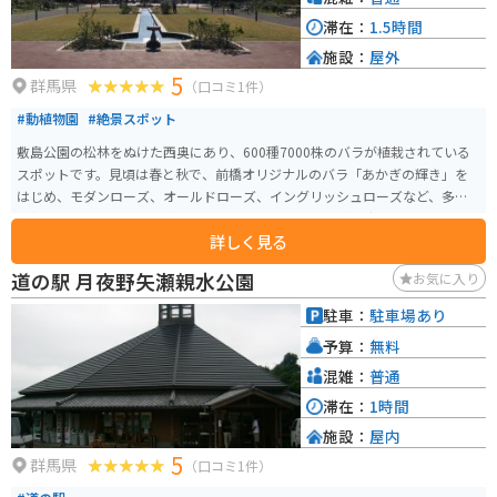
滞在：
1.5時間
施設：
屋外
5
群馬県
（口コミ1件）
#動植物園
#絶景スポット
敷島公園の松林をぬけた西奥にあり、600種7000株のバラが植栽されている
スポットです。見頃は春と秋で、前橋オリジナルのバラ「あかぎの輝き」を
はじめ、モダンローズ、オールドローズ、イングリッシュローズなど、多種
多様なバラを楽しむことができます。 ガイドによる案内や夜間ライトアップ
詳しく見る
なども行われています。
道の駅 月夜野矢瀬親水公園
お気に入り
駐車：
駐車場あり
予算：
無料
混雑：
普通
滞在：
1時間
施設：
屋内
5
群馬県
（口コミ1件）