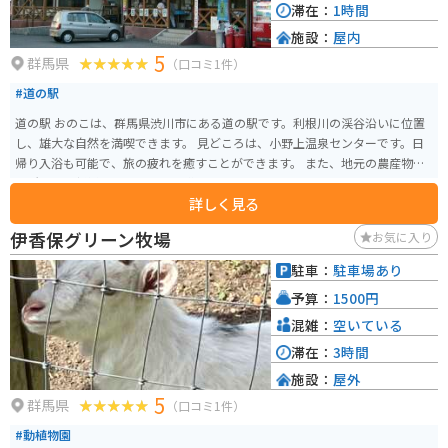
滞在：
1時間
施設：
屋内
5
群馬県
（口コミ1件）
#道の駅
道の駅 おのこは、群馬県渋川市にある道の駅です。利根川の渓谷沿いに位置
し、雄大な自然を満喫できます。 見どころは、小野上温泉センターです。日
帰り入浴も可能で、旅の疲れを癒すことができます。 また、地元の農産物直
売所では、新鮮な野菜や果物を購入できます。特に、地元産のこんにゃくは
詳しく見る
おすすめです。バイクで訪れる際は、駐車場も広く、休憩場所としても最適
です。 周辺には、赤城山や榛名湖などの観光スポットもあり、ツーリングの
伊香保グリーン牧場
お気に入り
拠点としてもおすすめです。
駐車：
駐車場あり
予算：
1500円
混雑：
空いている
滞在：
3時間
施設：
屋外
5
群馬県
（口コミ1件）
#動植物園