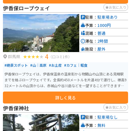
できます。 また、近隣には河鹿橋や伊香保ロープウェイなどの観光スポット
伊香保ロープウェイ
お気に入り
もあり、自然の美しさと共に温泉を楽しむことができます。バイクでのアク
セスも良く、ドライブの途中で訪れるのに最適な観光地です。伊香保温泉名
駐車：
駐車場あり
物のまんじゅうがとても美味しいのでオススメです。
予算：
1000円
混雑：
普通
滞在：
2時間
施設：
屋外
4
群馬県
（口コミ1件）
#絶景スポット
#山｜高原
#お土産
#カフェ｜軽食
伊香保ロープウェイは、伊香保温泉の温泉街から物聞山の山頂にある見晴駅
までを結ぶロープウェイです。全長約450メートルを片道4分で運行し、標高9
32メートルの山頂からは、赤城山や谷川岳などを一望することができます。
ロープウェイの麓には「不如帰（ほととぎす）駅」があり、山頂には「見晴
詳しく見る
駅」があります。展望台からは伊香保温泉街が一望でき、天気の良い日には群
馬の山々の美しい景色も楽しめます。
伊香保神社
お気に入り
駐車：
駐車場なし
予算：
無料