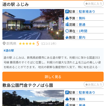
勝地としても知られています。山頂からの眺めは素晴らしく、天気の良い日
道の駅 ふじみ
お気に入り
には、遠く富士山を望むこともできます。温泉施設もあるので、ツーリング
で疲れた体をゆっくりと癒やすこともできます。
駐車：
駐車場あり
予算：
無料
混雑：
普通
滞在：
1時間
施設：
屋内
5
群馬県
（口コミ1件）
#道の駅
道の駅 ふじみは、群馬県前橋市にある道の駅です。利根川に架かる国道353
号線 藤見橋のすぐそばに位置し、利根川の雄大な流れと上毛三山の美しい姿
を眺めることができます。 地元の新鮮な農産物が人気で、特に旬を迎える梨
やぶどう、りんごは格別です。 また、併設のレストランでは、地元産の食材
詳しく見る
を使った料理を楽しむことができます。 バイクで訪れる場合、道の駅には
広々とした駐車場が完備されているので安心です。利根川沿いは走りやすい
敷島公園門倉テクノばら園
お気に入り
道が続くので、ツーリングの休憩スポットとしても最適です。周辺には、赤
城山や榛名山といった人気のツーリングスポットも点在しているので、拠点
駐車：
駐車場あり
としてもおすすめです。
予算：
無料
混雑：
普通