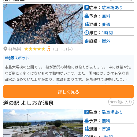
駐車：
駐車場あり
予算：
無料
混雑：
普通
滞在：
1時間
施設：
屋外
5
群馬県
（口コミ1件）
#絶景スポット
市最大規模の公園です。 桜が満開の時期には祭りがあります。 中には猿や雉
など数こそ多くはないものの動物がいます。また、園内には、かの有名な真
田家が収めていた土地があり、城跡もあります。 家族連れで運動したり、デ
ートの一休みでよる方もいれば老人がウォーキングしたりと老若男女問わず
詳しく見る
利用しています。
道の駅 よしおか温泉
お気に入り
駐車：
駐車場あり
予算：
無料
混雑：
普通