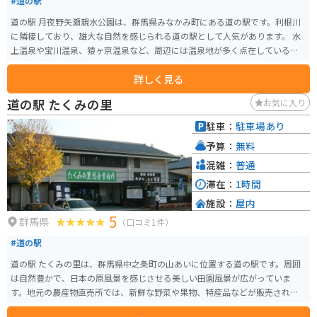
#道の駅
道の駅 月夜野矢瀬親水公園は、群馬県みなかみ町にある道の駅です。利根川
に隣接しており、雄大な自然を感じられる道の駅として人気があります。 水
上温泉や宝川温泉、猿ヶ京温泉など、周辺には温泉地が多く点在しているの
で、温泉旅行の拠点としてもおすすめです。利根川ではラフティングやカヌ
詳しく見る
ーなどのアクティビティを楽しむこともできます。 また、併設されている
「矢瀬ふるさと物産館」では、地元で採れた新鮮な野菜や果物をはじめとし
道の駅 たくみの里
お気に入り
た特産品が販売されています。特に、群馬県名物の蒟蒻や、地元産のそばを
使ったそばがきはおすすめです。 バイクに乗っている方は、谷川岳や榛名山
駐車：
駐車場あり
へのツーリングの休憩場所としても利用できます。道の駅のすぐ近くには、
予算：
無料
利根川の清流を眺めながら食事ができるレストランもあります。
混雑：
普通
滞在：
1時間
施設：
屋内
5
群馬県
（口コミ1件）
#道の駅
道の駅 たくみの里は、群馬県中之条町の山あいに位置する道の駅です。周囲
は自然豊かで、日本の原風景を感じさせる美しい田園風景が広がっていま
す。地元の農産物直売所では、新鮮な野菜や果物、特産品などが販売されて
おり、お土産探しにも最適です。 また、たくみの里には、そば打ちやこんに