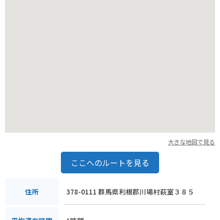
周辺には、スキー場や温泉などもあり、観光拠点としても便利
です。
【おすすめポイント】
* 地元の新鮮な農産物を味わえる
* さまざまな体験ができる
* 子供連れでも楽しめる施設が充実
* バイク駐車場あり
【お土産】
* 川場村産の新鮮野菜
* ゆずを使った加工品
* 地元産の米粉を使ったお菓子
大きな地図で見る
【周辺情報】
* 川場スキー場
ここへのルートを見る
* 武尊牧場
* 谷川の湯
378-0111 群馬県利根郡川場村萩室３８５
住所