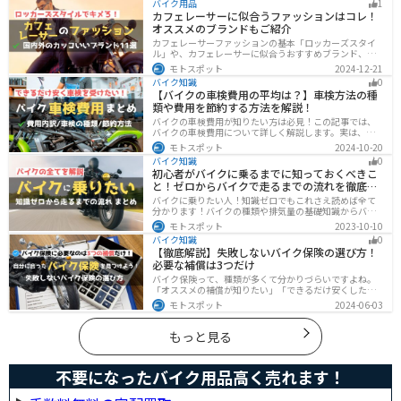
バイク用品
1
点などたくさんあります。1人で走る時とは違った難しさ
カフェレーサーに似合うファッションはコレ！
もあるので、しっかりと確認しておきましょう。
オススメのブランドもご紹介
カフェレーサーファッションの基本「ロッカーズスタイ
ル」や、カフェレーサーに似合うおすすめブランド、定
番アイテムを詳しく紹介。個性を引き立てるコーデのコ
モトスポット
2024-12-21
ツや季節に合ったアイテム選び、愛車とのマッチング方
バイク知識
0
法も解説します。
【バイクの車検費用の平均は？】車検方法の種
類や費用を節約する方法を解説！
バイクの車検費用が知りたい方は必見！この記事では、
バイクの車検費用について詳しく解説します。実は、バ
イクの車検費用は一般的に20,000～70,000円程度です。
モトスポット
2024-10-20
記事を読めば車検費用に関する知識が深まり、費用対効
バイク知識
0
果が高い車検の計画が可能です。
初心者がバイクに乗るまでに知っておくべきこ
と！ゼロからバイクで走るまでの流れを徹底解
説
バイクに乗りたい人！知識ゼロでもこれさえ読めば全て
分かります！バイクの種類や排気量の基礎知識からバイ
クの選び方、免許の取り方、購入、納車、その後のバイ
モトスポット
2023-10-10
クライフまで全てサポートします！
バイク知識
0
【徹底解説】失敗しないバイク保険の選び方！
必要な補償は3つだけ
バイク保険って、種類が多くて分かりづらいですよね。
「オススメの補償が知りたい」「できるだけ安くした
い」「自分に合った保険を知りたい」こういったことで
モトスポット
2024-06-03
悩んでいる方向けに、バイク保険の選び方・つけるべき
補償について解説します。
もっと見る
不要になったバイク用品高く売れます！