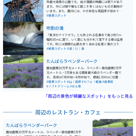
市最大規模の公園です。 桜が満開の時期には祭りがあり
ます。 中には猿や雉など数こそ多くはないものの動物が
います。また、園内には、かの有名な真田家が収めてい
た土地があり、城跡もあります。 家族連れで運動した
#絶景スポット
り、デートの一休みでよる方もいれば老人がウォーキン
グしたりと老若男女問わず利用しています。
吹割の滝
「東洋のナイアガラ」とも称される名瀑布で高さ約7ｍ
幅約30ｍに渡り、いく筋にも分かれて落下する様は圧巻
です。秋には周囲の山肌を赤く染める紅葉と滝のコラボ
が美しく、春は雪解け水による豊富な水量が見所となっ
#絶景スポット
#湖｜川｜滝
ています。滝の周囲には吊り橋や観瀑台のある遊歩道が
あり、多様な角度から滝を堪能できます。
たんばらラベンダーパーク
園地面積20万平方メートル、ラベンダー栽培面積5万平
方メートル・5万株もある関東最大級のラベンダー園で
す。 見頃は7月中旬～8月中旬で、標高1300mに位置す
るので涼しいです。園内には、見わたすかぎりのラベン
#絶景スポット
#山｜高原
#カフェ｜軽食
#食事処
ダーや、カラフルな花々を並べた彩の丘、一面に咲くひ
#ソフトクリーム
#お土産
まわりなどフォトスポットが充実しています。 また、来
「周辺の景色が綺麗なスポット」をもっと見る
場者のおよそ2人に1人が食するラベンダーソフトクリー
ムをはじめ、新登場の冷やしラベンダーラーメンなど、
味覚でもラベンダーを楽しめるオリジナルメニューがた
くさんあります。 その他にも、畑に咲いているラベンダ
周辺のレストラン・カフェ
ーお持ち帰りできるラベンダー摘取り体験や、ラベンダ
ーを使用したオリジナルグッズなど、ラベンダーを感じ
られるお土産も充実しています。
たんばらラベンダーパーク
園地面積20万平方メートル、ラベンダー栽培面積5万平