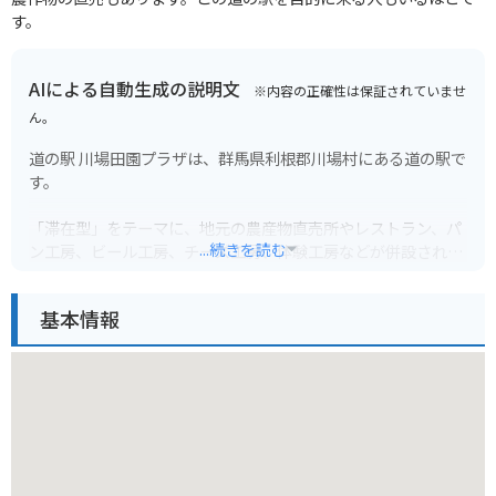
す。
AIによる自動生成の説明文
※内容の正確性は保証されていませ
ん。
道の駅 川場田園プラザは、群馬県利根郡川場村にある道の駅で
す。
「滞在型」をテーマに、地元の農産物直売所やレストラン、パ
...続きを読む
ン工房、ビール工房、チーズ工房、体験工房などが併設されて
おり、一日中楽しむことができます。
基本情報
特に人気なのが、地元の新鮮な野菜や果物が並ぶ「ファーマー
ズマーケット」と、焼きたてパンが味わえる「ベーカリー」。
また、広大な敷地内には、芝生広場や遊具広場、動物とのふれ
あい広場などもあり、家族連れにも最適です。
バイクで訪れる場合、駐車場も広く停めやすいので安心です。