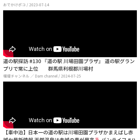
おでかけポコ / 2023-07-14
道の駅探訪 #130 『道の駅 川場田園プラザ』 道の駅グラン
プリで常に上位 群馬県利根郡川場村
堰堤チャンネル ／ Dam channel / 2024-07-25
【車中泊】日本一の道の駅は川場田園プラザかまえばし赤
城か最新情報 天然温泉は赤城の恵が最高
バンライフ #ハ