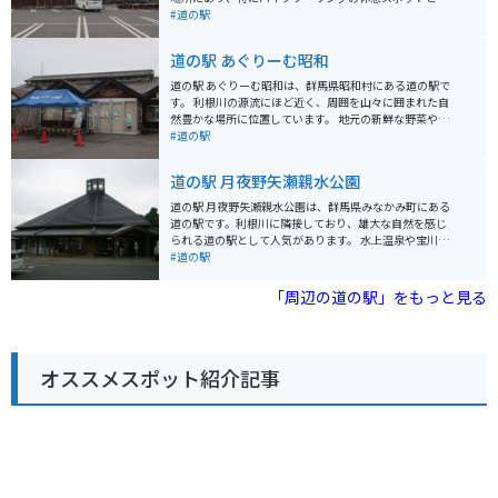
て人気があります。 道の駅 白沢には、地元の農産物や特
#道の駅
産品を販売する直売所、軽食コーナー、そして観光案内
所があります。地元産の新鮮な野菜や果物はもちろんの
道の駅 あぐりーむ昭和
こと、群馬名物のこんにゃくや、地元産の小麦粉を使っ
たうどん、そばなども人気です。また、併設されている
道の駅 あぐりーむ昭和は、群馬県昭和村にある道の駅で
食堂では、地元の食材を使った料理を楽しむことができ
す。 利根川の源流にほど近く、周囲を山々に囲まれた自
ます。 特にバイク乗りの方には、白沢名物の「舞茸釜
然豊かな場所に位置しています。 地元の新鮮な野菜や山
飯」がおすすめです。大きな舞茸が丸ごと入った釜飯
菜、きのこなどが販売されている農産物直売所が人気で
#道の駅
は、香り高く、食欲をそそります。また、駐車場にはバ
す。 レストランでは、地元食材を使った料理や、群馬名
イクスタンドも設置されているので、安心してバイクを
物のひもかわうどんも味わえます。 また、併設されてい
道の駅 月夜野矢瀬親水公園
停めることができます。 道の駅 白沢は、自然豊かな環境
る「昭和の暮らし体験館」では、昔の農家の暮らしを体
の中で、地元の味覚や文化に触れることができる場所で
験することができます。 バイクで訪れる際は、道の駅か
道の駅 月夜野矢瀬親水公園は、群馬県みなかみ町にある
す。群馬県北部へのツーリングの際には、ぜひお立ち寄
ら見える武尊山など、周辺の景色を楽しみながらのツー
道の駅です。利根川に隣接しており、雄大な自然を感じ
りください。
リングがおすすめです。 春には桜、秋には紅葉の名所と
られる道の駅として人気があります。 水上温泉や宝川温
しても知られており、四季折々の自然を楽しむことがで
泉、猿ヶ京温泉など、周辺には温泉地が多く点在してい
#道の駅
きます。 【おすすめのお土産】 * 昭和村産の新鮮野菜 *
るので、温泉旅行の拠点としてもおすすめです。利根川
きのこ * 山菜 * ひもかわうどん
ではラフティングやカヌーなどのアクティビティを楽し
「周辺の道の駅」をもっと見る
むこともできます。 また、併設されている「矢瀬ふるさ
と物産館」では、地元で採れた新鮮な野菜や果物をはじ
めとした特産品が販売されています。特に、群馬県名物
の蒟蒻や、地元産のそばを使ったそばがきはおすすめで
オススメスポット紹介記事
す。 バイクに乗っている方は、谷川岳や榛名山へのツー
リングの休憩場所としても利用できます。道の駅のすぐ
近くには、利根川の清流を眺めながら食事ができるレス
トランもあります。