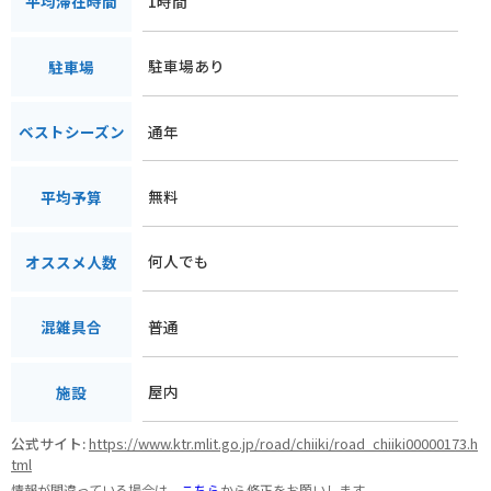
1時間
平均滞在時間
駐車場あり
駐車場
通年
ベストシーズン
無料
平均予算
何人でも
オススメ人数
普通
混雑具合
屋内
施設
公式サイト:
https://www.ktr.mlit.go.jp/road/chiiki/road_chiiki00000173.h
tml
情報が間違っている場合は、
こちら
から修正をお願いします。