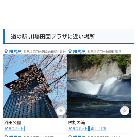
道の駅 川場田園プラザに近い場所
群馬県
群馬県
群馬県沼田市西倉内町594番地
群馬県沼田市利根町追貝
沼田公園
吹割の滝
絶景スポット
絶景スポット
湖｜川｜滝