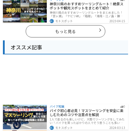
できます。バイクで佐賀県にツーリングに行く際は参考
神奈川県のおすすめツーリングルート！絶景ス
にしてください。
ポットや観光スポットをまとめて紹介
神奈川県のおすすめツーリングルートをまとめました！
「宮ヶ瀬」「ヤビツ峠」「箱根」「湘南・江ノ島・鎌
倉」「三浦」「みなとみらい」の6つのルート紹介しま
モトスポット
2023-04-15
す。自然豊かなスポット、歴史ある観光名所、都市部で
楽しめるツーリングスポットまで多数あります。バイク
で神奈川県にツーリングに行く際は参考にしてくださ
もっと見る
い。
オススメ記事
バイク知識
0
バイク初心者必見！マスツーリングを安全に楽
しむためのコツや注意点を解説
1人で走るのも楽しいけど、大勢でツーリングをしてみた
い！バイクを買ったばかりの人でそう思うことも多いで
しょう。他の人と一緒に走るマスツーリングはとても楽
モトスポット
2024-03-13
しいですが、安全に楽しむために確認すべきことや注意