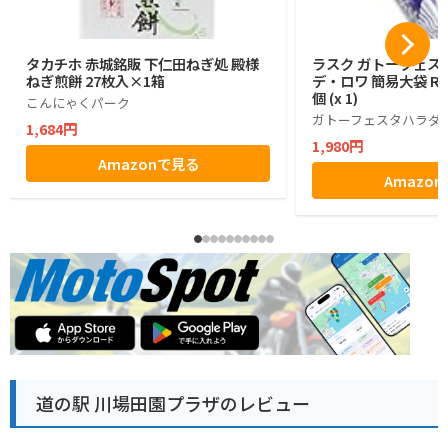
タカチホ 赤城銘販 下仁田ねぎ処 殿様
ラスク ガトーフェス
ねぎ煎餅 27枚入×1箱
デ・ロワ 簡易大袋 R6
個 (x 1)
こんにゃくパーク
ガトーフェスタハラダ
1,684円
1,980円
Amazonで見る
Amazo
道の駅 川場田園プラザのレビュー