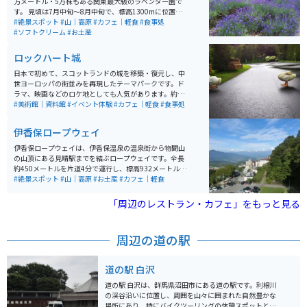
方メートル・5万株もある関東最大級のラベンダー園で
す。 見頃は7月中旬～8月中旬で、標高1300mに位置す
るので涼しいです。園内には、見わたすかぎりのラベン
#絶景スポット
#山｜高原
#カフェ｜軽食
#食事処
ダーや、カラフルな花々を並べた彩の丘、一面に咲くひ
#ソフトクリーム
#お土産
まわりなどフォトスポットが充実しています。 また、来
場者のおよそ2人に1人が食するラベンダーソフトクリー
ロックハート城
ムをはじめ、新登場の冷やしラベンダーラーメンなど、
味覚でもラベンダーを楽しめるオリジナルメニューがた
日本で初めて、スコットランドの城を移築・復元し、中
くさんあります。 その他にも、畑に咲いているラベンダ
世ヨーロッパの街並みを再現したテーマパークです。ド
ーお持ち帰りできるラベンダー摘取り体験や、ラベンダ
ラマ、映画などのロケ地としても人気があります。約55
ーを使用したオリジナルグッズなど、ラベンダーを感じ
0着の豪華ドレスを試せる「プリンセス体験」と「謎解
#美術館｜資料館
#イベント体験
#カフェ｜軽食
#食事処
られるお土産も充実しています。
き宝探し体験」といったイベント体験もできます。
伊香保ロープウェイ
伊香保ロープウェイは、伊香保温泉の温泉街から物聞山
の山頂にある見晴駅までを結ぶロープウェイです。全長
約450メートルを片道4分で運行し、標高932メートルの
山頂からは、赤城山や谷川岳などを一望することができ
#絶景スポット
#山｜高原
#お土産
#カフェ｜軽食
ます。ロープウェイの麓には「不如帰（ほととぎす）
駅」があり、山頂には「見晴駅」があります。展望台か
「周辺のレストラン・カフェ」をもっと見る
らは伊香保温泉街が一望でき、天気の良い日には群馬の
山々の美しい景色も楽しめます。
周辺の道の駅
道の駅 白沢
道の駅 白沢は、群馬県沼田市にある道の駅です。利根川
の渓谷沿いに位置し、周囲を山々に囲まれた自然豊かな
場所にあり、特にバイクツーリングの休憩スポットとし