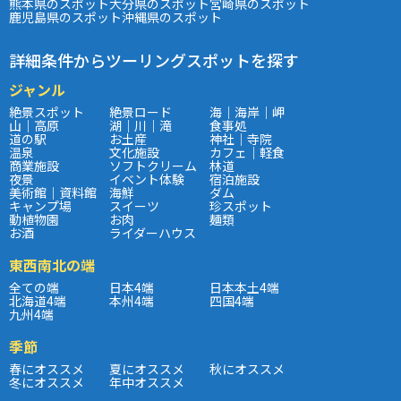
熊本県のスポット
大分県のスポット
宮崎県のスポット
鹿児島県のスポット
沖縄県のスポット
詳細条件からツーリングスポットを探す
ジャンル
絶景スポット
絶景ロード
海｜海岸｜岬
山｜高原
湖｜川｜滝
食事処
道の駅
お土産
神社｜寺院
温泉
文化施設
カフェ｜軽食
商業施設
ソフトクリーム
林道
夜景
イベント体験
宿泊施設
美術館｜資料館
海鮮
ダム
キャンプ場
スイーツ
珍スポット
動植物園
お肉
麺類
お酒
ライダーハウス
東西南北の端
全ての端
日本4端
日本本土4端
北海道4端
本州4端
四国4端
九州4端
季節
春にオススメ
夏にオススメ
秋にオススメ
冬にオススメ
年中オススメ