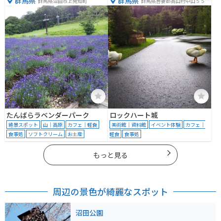
群馬県
群馬県
群馬県沼田市上発知町
群馬県吾妻郡高山村中山５５８
３−１
たんばらラベンダーパーク
ロックハート城
絶景スポット
山｜高原
カフェ｜軽食
美術館｜資料館
イベント体験
カフェ｜
食事処
ソフトクリーム
お土産
軽食
食事処
もっと見る
周辺の景色が綺麗なスポット
沼田公園