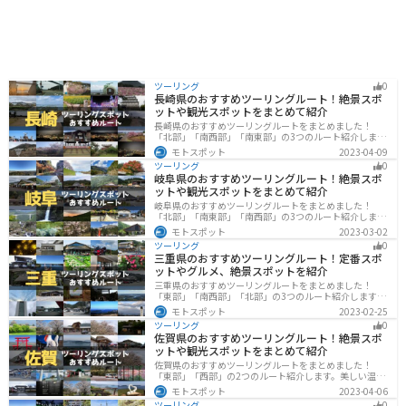
ツーリング
0
長崎県のおすすめツーリングルート！絶景スポ
ットや観光スポットをまとめて紹介
長崎県のおすすめツーリングルートをまとめました！
「北部」「南西部」「南東部」の3つのルート紹介しま
す。国際色豊かな街並みや世界遺産、絶景ポイントが数
モトスポット
2023-04-09
多く存在し、様々な楽しみ方ができます。バイクで長崎
ツーリング
0
県にツーリングに行く際は参考にしてください。
岐阜県のおすすめツーリングルート！絶景スポ
ットや観光スポットをまとめて紹介
岐阜県のおすすめツーリングルートをまとめました！
「北部」「南東部」「南西部」の3つのルート紹介しま
す。自然豊かな山が充実しており、山を生かした施設や
モトスポット
2023-03-02
グルメ、絶景スポットなど、自然を満喫するツーリング
ツーリング
0
ができます。バイクで岐阜県にツーリングに行く際は参
三重県のおすすめツーリングルート！定番スポ
考にしてください。
ットやグルメ、絶景スポットを紹介
三重県のおすすめツーリングルートをまとめました！
「東部」「南西部」「北部」の3つのルート紹介します。
標高の高いスカイラインからリアス式海岸まであるの
モトスポット
2023-02-25
で、飽きることなくツーリングを堪能できます。バイク
ツーリング
0
で三重県にツーリングに行く際は参考にしてください。
佐賀県のおすすめツーリングルート！絶景スポ
ットや観光スポットをまとめて紹介
佐賀県のおすすめツーリングルートをまとめました！
「東部」「西部」の2つのルート紹介します。美しい温泉
地や古墳群、歴史ある城や神社仏閣など、バイクツーリ
モトスポット
2023-04-06
ングに適したスポットが多数存在し、様々な楽しみ方が
ツーリング
0