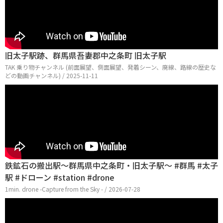
旧太子駅跡、群馬県吾妻郡中之条町 旧太子駅
TAK 乗り物チャンネル (前面展望、側面展望、発着シーン、廃線、路線の歴史な
どの動画チャンネル) / 2025-11-11
鉄鉱石の搬出駅～群馬県中之条町・旧太子駅～ #群馬 #太子
駅 #ドローン #station #drone
1min. drone -Capture from the Sky - / 2026-07-28