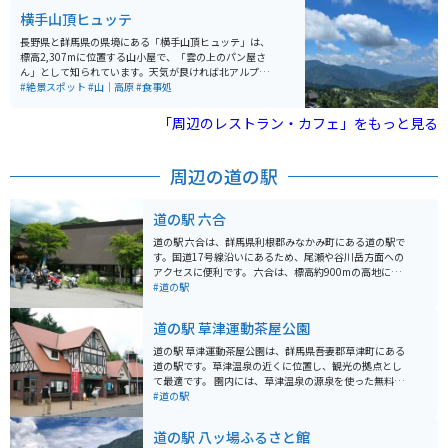
道幅はそれほど狭くありませんが、場所により危険個所
横手山頂ヒュッテ
があるので、速度は注意してください。 草津温泉が近く
にあるので、合わせて訪れるのがオススメです。
長野県と群馬県の県境にある「横手山頂ヒュッテ」は、
標高2,307mに位置する山小屋で、「雲の上のパン屋さ
ん」として知られています。天気が良ければ北アルプス
や富士山、佐渡島まで望むことができ、壮大な360度の
#絶景スポット
#山｜高原
#食事処
パノラマや雲海も楽しめます。 名物は焼きたてのパンや
パンを使ったシチューで、絶景とともに味わうひととき
「周辺のレストラン・カフェ」をもっと見る
は格別。山頂へはマイカーやバイクの乗り入れができな
いため、「スカイレーター」や「スカイペア」「ロマン
スリフト」（いずれも有料）を利用してアクセスしま
周辺の道の駅
す。体力に自信があれば、「のぞき」付近の駐車場から
徒歩約1時間で登ることも可能です。
道の駅 六合
道の駅 六合は、群馬県利根郡みなかみ町にある道の駅で
す。国道17号線沿いにあるため、尾瀬や谷川岳方面への
アクセスに便利です。 六合は、標高約900mの高地に位
置しており、夏は涼しく避暑地としても人気がありま
#道の駅
す。道の駅には、地元の農産物直売所やレストランがあ
り、新鮮な野菜や山菜、きのこなどを購入することがで
道の駅 草津運動茶屋公園
きます。また、六合茶屋では、地元で採れた山菜を使っ
たそばやうどん、イワナ料理などが味わえます。 バイク
道の駅 草津運動茶屋公園は、群馬県吾妻郡草津町にある
で訪れる場合、道の駅から尾瀬や谷川岳方面へ続く山岳
道の駅です。草津温泉の近くに位置し、観光の拠点とし
道路は、景色も良く、ツーリングにおすすめです。ただ
て最適です。 園内には、草津温泉の源泉を使った無料の
し、カーブや勾配が多い区間もあるので、安全運転を心
足湯があり、旅の疲れを癒すことができます。また、地
#道の駅
がけましょう。 周辺には、温泉宿やキャンプ場などもあ
元の特産品を販売する売店や、食事処もあります。 バイ
り、自然を満喫することができます。特に、道の駅から
クで訪れる場合は、道の駅に隣接する草津温泉オートキ
道の駅 八ッ場ふるさと館
車で約10分の場所にある「宝川温泉」は、渓流沿いに広
ャンプ場を利用するのがおすすめです。ここは、草津温