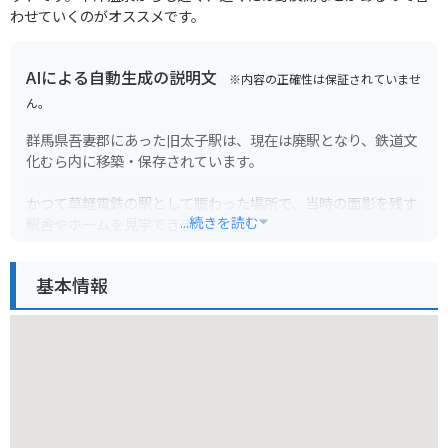
わせていくのがオススメです。
AIによる自動生成の説明文
※内容の正確性は保証されていませ
ん。
群馬県吾妻郡にあった旧太子駅は、現在は廃駅となり、鉄道文
化むら内に移築・保存されています。
かつて草軽電鉄の駅として賑わった場所で、当時の面影を残す
...続きを読む
駅舎やホームを見学できます。
レトロな雰囲気の写真撮影にも最適なスポットです。鉄道ファ
基本情報
ンやノスタルジックな風景を楽しみたい方におすすめです。
周辺は山間部で、バイクで走るには気持ちの良いワインディン
グロードが続きます。ただし、道幅が狭い区間や急カーブもあ
るため、走行には注意が必要です。