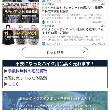
モトスポット
2025-07-01
解説。腰痛対策に効果的な便利アイテムも紹介し、快適
バイク用品
0
で楽しいツーリングをサポートします。
バイク初心者向けジャケットの選び方！種類別
の特徴や機能も解説
バイクに乗る時にどんな上着を着たらいいか迷っている
方必見！バイク用ジャケットは一般のジャケットとは違
い、バイク専用に作られています。動きやすさ・快適
モトスポット
2024-06-17
さ・機能性・デザイン性など様々なメリットがありま
バイク知識
2
す。この記事では、ジャケットの種類や選び方など初心
バイクにガーディアンベルを付ける意味は？お
者が知っておくべきことをまとめました。
すすめ13選もご紹介
アメリカのバイク乗りの間で人気のガーディアンベルに
ついて解説します。由来や意味、取り付け位置、かっこ
いいオススメのガーディアンベルも紹介します。自分用
モトスポット
2023-05-03
のお守りとしてだけでなく、プレゼントとしても最適な
ので、気になっている人は参考にしてみてください。
もっと見る
不要になったバイク用品高く売れます！
▶︎
手数料無料の宅配買取
実際に売ってみた体験談
▶︎
こちら
あなたのオススメスポットを登録しませんか？
モトスポットでは、皆様からオススメスポットを募集しています！
全ライダーのための最高なサービス作りに、ご協力よろしくお願いいたします。