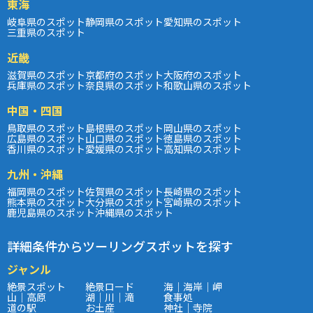
東海
岐阜県のスポット
静岡県のスポット
愛知県のスポット
三重県のスポット
近畿
滋賀県のスポット
京都府のスポット
大阪府のスポット
兵庫県のスポット
奈良県のスポット
和歌山県のスポット
中国・四国
鳥取県のスポット
島根県のスポット
岡山県のスポット
広島県のスポット
山口県のスポット
徳島県のスポット
香川県のスポット
愛媛県のスポット
高知県のスポット
九州・沖縄
福岡県のスポット
佐賀県のスポット
長崎県のスポット
熊本県のスポット
大分県のスポット
宮崎県のスポット
鹿児島県のスポット
沖縄県のスポット
詳細条件からツーリングスポットを探す
ジャンル
絶景スポット
絶景ロード
海｜海岸｜岬
山｜高原
湖｜川｜滝
食事処
道の駅
お土産
神社｜寺院