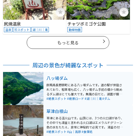
尻焼温泉
チャツボミゴケ公園
温泉
珍スポット
湖｜川｜滝
動植物園
もっと見る
周辺の景色が綺麗なスポット
八ッ場ダム
群馬県長野原町にある八ッ場ダムです。道の駅が併設さ
れており、駐車場も広く、八ッ場ダム手前の橋から眺め
るダム湖はとても雄大です。無風の日だと、湖面が鏡の
様になりとても綺麗です。 道中の国道145号線は日本ロ
#絶景スポット
#絶景ロード
#湖｜川｜滝
#ダム
マンチック街道の一つで、目的地に向かうまでの景色も
綺麗です。道は緩やかなワインディングロードが続きま
草津白根山
す。バイクでも車でも気持ちよく走れます。 更に西へ向
かい、右は志賀草津ルート、左は軽井沢へとルート、ど
草津にある活火山です。山頂には、3つの火口湖があり、
ちらも走りやすく絶景が続くルートです。
その中でも湯釜と言われる火口湖はエメラルドグリーン
色の水をたたえ、非常に神秘的で必見です。 湯釜の付近
には大型駐車場があります。草津温泉に行ったら是非、
#絶景スポット
#山｜高原
#食事処