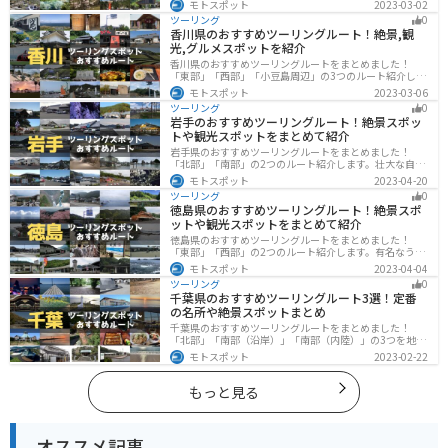
モトスポット
2023-03-02
グルメ、絶景スポットなど、自然を満喫するツーリング
ツーリング
0
ができます。バイクで岐阜県にツーリングに行く際は参
香川県のおすすめツーリングルート！絶景,観
考にしてください。
光,グルメスポットを紹介
香川県のおすすめツーリングルートをまとめました！
「東部」「西部」「小豆島周辺」の3つのルート紹介しま
す。自然豊かな山から海、絶品グルメを満喫するツーリ
モトスポット
2023-03-06
ングができます。バイクで香川県にツーリングに行く際
ツーリング
0
は参考にしてください。
岩手のおすすめツーリングルート！絶景スポッ
トや観光スポットをまとめて紹介
岩手県のおすすめツーリングルートをまとめました！
「北部」「南部」の2つのルート紹介します。壮大な自然
や歴史的な観光スポットが多く存在するので楽しめま
モトスポット
2023-04-20
す。バイクで岩手県にツーリングに行く際は参考にして
ツーリング
0
ください。
徳島県のおすすめツーリングルート！絶景スポ
ットや観光スポットをまとめて紹介
徳島県のおすすめツーリングルートをまとめました！
「東部」「西部」の2つのルート紹介します。有名なうず
しおや山を中心とした自然豊かなスポットが多数ありま
モトスポット
2023-04-04
す。バイクで徳島県にツーリングに行く際は参考にして
ツーリング
0
ください。
千葉県のおすすめツーリングルート3選！定番
の名所や絶景スポットまとめ
千葉県のおすすめツーリングルートをまとめました！
「北部」「南部（沿岸）」「南部（内陸）」の3つを地域
別で紹介します！千葉は首都圏からのアクセスも良く、
モトスポット
2023-02-22
海と山どちらも堪能できるのでツーリングには最適な場
所です。
もっと見る
オススメ記事