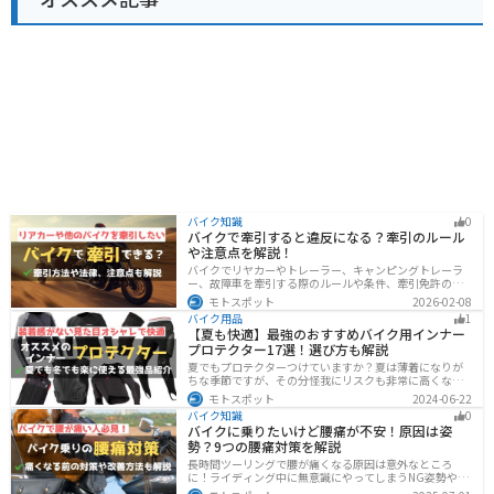
バイク知識
0
バイクで牽引すると違反になる？牽引のルール
や注意点を解説！
バイクでリヤカーやトレーラー、キャンピングトレーラ
ー、故障車を牽引する際のルールや条件、牽引免許の有
無、速度制限、必要な装備をわかりやすく解説。メリッ
モトスポット
2026-02-08
ト・デメリットや注意点も紹介し、安全にバイクの積載
バイク用品
1
力をアップする方法をまとめました。
【夏も快適】最強のおすすめバイク用インナー
プロテクター17選！選び方も解説
夏でもプロテクターつけていますか？夏は薄着になりが
ちな季節ですが、その分怪我にリスクも非常に高くなり
ます。夏こそプロテクターをつけるようにしましょう。通
モトスポット
2024-06-22
気性や速乾性に優れたインナープロテクターであれば夏
バイク知識
0
場でも快適に使用できます。今回は快適なインナープロ
バイクに乗りたいけど腰痛が不安！原因は姿
テクターをまとめて紹介します。
勢？9つの腰痛対策を解説
長時間ツーリングで腰が痛くなる原因は意外なところ
に！ライディング中に無意識にやってしまうNG姿勢や体
への負担、今すぐ見直せる予防・対策法をわかりやすく