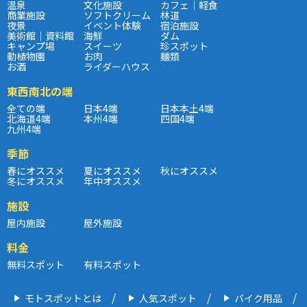
温泉
文化施設
カフェ｜軽食
商業施設
ソフトクリーム
林道
夜景
イベント体験
宿泊施設
美術館｜資料館
海鮮
ダム
キャンプ場
スイーツ
珍スポット
動植物園
お肉
麺類
お酒
ライダーハウス
東西南北の端
全ての端
日本4端
日本本土4端
北海道4端
本州4端
四国4端
九州4端
季節
春にオススメ
夏にオススメ
秋にオススメ
冬にオススメ
年中オススメ
施設
屋内施設
屋外施設
料金
無料スポット
有料スポット
モトスポットとは
人気スポット
バイク用品