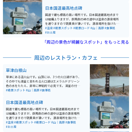
立ち寄ることをオススメします。標高が高く、夏でも寒
いので、何か羽織るものがあると良いです。 注意点とし
日本国道最高地点碑
ては、冬季（11月から4月頃）は通行止めになること、
活火山のため噴火警戒レベルに応じて年単位で立ち入り
国道で最も標高の高い場所です。日本国道最高地点まで
禁止になることです。公式サイト、もしくは気象庁のサ
は結構上りますが、群馬側の峠の道中は温泉の源泉場所
イトの情報をチェックしてから行きましょう。
を通りますので硫黄臭が凄いです。 源泉場所を抜けた先
の景色は絶景です。まるで、もののけ姫の映画の中に入
#温泉
#絶景スポット
#絶景ロード
#山｜高原
#食事処
ったような世界です。ところどころ景色を堪能できるよ
#お土産
うに駐車場があるので、駐車して景色を堪能できます。
「周辺の景色が綺麗なスポット」をもっと見る
道幅はそれほど狭くありませんが、場所により危険個所
があるので、速度は注意してください。 草津温泉が近く
にあるので、合わせて訪れるのがオススメです。
周辺のレストラン・カフェ
草津白根山
草津にある活火山です。山頂には、3つの火口湖があり、
その中でも湯釜と言われる火口湖はエメラルドグリーン
色の水をたたえ、非常に神秘的で必見です。 湯釜の付近
には大型駐車場があります。草津温泉に行ったら是非、
#絶景スポット
#山｜高原
#食事処
立ち寄ることをオススメします。標高が高く、夏でも寒
いので、何か羽織るものがあると良いです。 注意点とし
日本国道最高地点碑
ては、冬季（11月から4月頃）は通行止めになること、
活火山のため噴火警戒レベルに応じて年単位で立ち入り
国道で最も標高の高い場所です。日本国道最高地点まで
禁止になることです。公式サイト、もしくは気象庁のサ
は結構上りますが、群馬側の峠の道中は温泉の源泉場所
イトの情報をチェックしてから行きましょう。
を通りますので硫黄臭が凄いです。 源泉場所を抜けた先
の景色は絶景です。まるで、もののけ姫の映画の中に入
#温泉
#絶景スポット
#絶景ロード
#山｜高原
#食事処
ったような世界です。ところどころ景色を堪能できるよ
#お土産
うに駐車場があるので、駐車して景色を堪能できます。