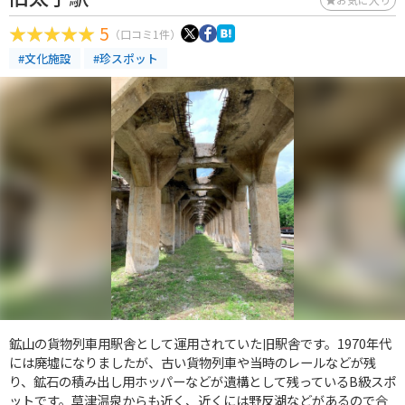
5
（口コミ1件）
#文化施設
#珍スポット
鉱山の貨物列車用駅舎として運用されていた旧駅舎です。1970年代
には廃墟になりましたが、古い貨物列車や当時のレールなどが残
り、鉱石の積み出し用ホッパーなどが遺構として残っているB級スポ
ットです。草津温泉からも近く、近くには野反湖などがあるので合