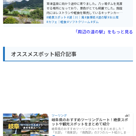
がる混浴露天風呂が有名です。
泉街にも近く、観光の拠点として最適です。 草津温泉
草津温泉に向かう途中に寄りました。八ッ場ダムを見渡
は、日本を代表する名湯として知られています。湯畑や
せる場所になっており、景色がとても綺麗でした。施設
温泉街の散策など、見どころもたくさんあります。お土
内にはレストランや軽食を販売しているキッチンカーな
産には、温泉饅頭や温泉たまごがおすすめです。
ども停まっており、絶景を見ながらグルメを楽しむこと
#絶景スポット
#湖｜川｜滝
#食事処
#道の駅
#お土産
ができます。足湯もありました。
#カフェ｜軽食
#ソフトクリーム
#ダム
「周辺の道の駅」をもっと見る
オススメスポット紹介記事
ツーリング
0
岐阜県のおすすめツーリングルート！絶景スポ
ットや観光スポットをまとめて紹介
岐阜県のおすすめツーリングルートをまとめました！
「北部」「南東部」「南西部」の3つのルート紹介しま
す。自然豊かな山が充実しており、山を生かした施設や