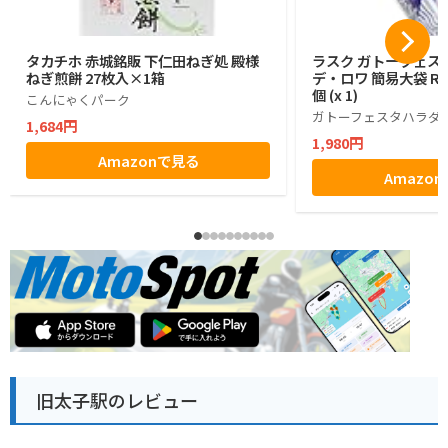
タカチホ 赤城銘販 下仁田ねぎ処 殿様
ラスク ガトーフェス
ねぎ煎餅 27枚入×1箱
デ・ロワ 簡易大袋 R6
個 (x 1)
こんにゃくパーク
ガトーフェスタハラダ
1,684円
1,980円
Amazonで見る
Amazo
旧太子駅のレビュー