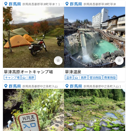
群馬県
群馬県
群馬県吾妻郡草津町草津７１１
群馬県吾妻郡草津町草津
−８０
草津高原オートキャンプ場
草津温泉
キャンプ場
山｜高原
温泉
山｜高原
宿泊施設
商業施設
群馬県
群馬県
群馬県吾妻郡中之条町入山
群馬県吾妻郡中之条町入山１３
−３