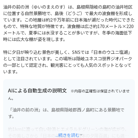
油井の前の洲（ゆいのまえのす）は、島根県隠岐の島町の油井地区
に位置する自然景勝地で、島後（どうご）で最大の波食棚を形成し
ています。この地層は約2千万年前に日本海が湖だった時代にできた
もので、特殊な地質が特徴です。波食棚は広さ約170メートル×220
メートルで、夏季には水没することが多いですが、冬季の海面低下
時には広大な棚が姿を現します。
特に夕日が映り込む景色が美しく、SNSでは「日本のウユニ塩湖」
として注目されています。この場所は隠岐ユネスコ世界ジオパーク
の一部として認定され、観光客にとっても人気のスポットとなって
います。
AIによる自動生成の説明文
※内容の正確性は保証されていませ
ん。
「油井の前の洲」は、島根県隠岐郡西ノ島町にある景勝地で
す。
約1kmに渡って白い砂浜とエメラルドグリーンの海が広がり、
...続きを読む
その美しさから「日本の渚百選」「日本の夕陽百選」にも選ば