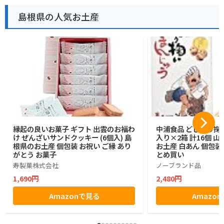
島根県の人気お土産
縁起の良いお菓子 ギフト 出雲のお福わ
中浦食品 どじょう掬
け ぜんざいサンドクッキー (6個入) 島
入り×2箱 計16個 山
根県のお土産 個包装 お祝い ご縁 あり
お土産 白あん 個包装
がとう お菓子
とめ買い
寿製菓株式会社
ノーブランド品
1,690円
2,480円
Amazonで見る
Amazo