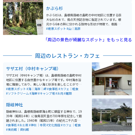
ます。雄滝の背後には滝観音を祀る洞窟があり、「裏見
の滝」としても知られています。 「日本の滝百選」にも
かぶら杉
選ばれています。また、湧き水は「名水百選」に選定さ
れ、生活用水や農業にも利用されています。毎年9月1日
かぶら杉は、島根県隠岐の島町の中村地区に位置する巨
には八朔祭が行われ、地域の伝統文化とも深く結びつい
大な杉の木で、県の天然記念物に指定されています。根
ています。隠岐の自然美と信仰が融合するこのスポット
元から6本の幹に分かれる独特な形状が特徴で、樹高は
は、スピリチュアルな場所としても人気があります。
約38.5メートル、樹齢は約600年と推定されています。
#絶景スポット
#山｜高原
この木の形態は約2万年前の氷河期を経たものとされ、
自然の不思議さを感じさせます。かぶら杉は隠岐三大ス
「周辺の景色が綺麗なスポット」をもっと見る
ギの一つとしても知られ、地域住民にとっても親しまれ
る存在です。杉の迫力とその歴史的な価値を感じなが
ら、自然の偉大さを体感できます。
周辺のレストラン・カフェ
サザエ村（中村キャンプ場）
サザエ村（中村キャンプ場）は、島根県隠岐の島町中村
地区に位置する自然豊かなキャンプ場です。中村海水浴
場に隣接しており、美しい海と砂浜を楽しむことができ
ます。キャンプ場には約50張のテントスペースがあり、
#絶景スポット
#海｜海岸｜岬
#食事処
#カフェ｜軽食
水道やトイレ、シャワーなどの設備が整っています。 名
#ソフトクリーム
#海鮮
#キャンプ場
#お肉
#麺類
物である「さざえ丼」を提供する食堂「サザエ村」も併
設され、地元の海産物を味わうことができます。また、
隠岐神社
海水浴や観光船での白島崎やよろい岩めぐりも楽しめる
ため、アウトドアを満喫するのに最適なスポットです。
隠岐神社は、島根県隠岐郡海士町に鎮座する神社で、19
隠岐の自然と食を同時に堪能できるため、観光客にも人
39年（昭和14年）に後鳥羽天皇の700年祭を記念して創
気があります。
建されました。1940年（昭和15年）の紀元二千六百年
記念事業の一環として建設が始まり、1943年には県社に
#食事処
#お土産
#神社｜寺院
#文化施設
#カフェ｜軽食
指定されています。 後鳥羽天皇を主祭神としており、学
#美術館｜資料館
業成就や芸術の神としても信仰されています。隠岐造り