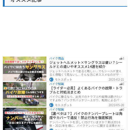
バイク用品
3
ジェットヘルメット×サングラスは痛い？シー
ルドとの違いやオススメ14選を紹介
ジェットヘルメットで走ると眩しい...でもシールド変え
ると夜暗くて危ないし...そんな方にオススメなのがサン
グラスです！サングラスなら付け外しが自由で、眩しい
モトスポット
2025-02-21
時だけ使えます。バイクを降りてからのファッションと
バイク知識
0
しても使えるおしゃれアイテムです。
【ライダー必見】よくあるバイクの故障・トラ
ブルと対処法まとめ
バイクに乗るなら、出先でのトラブルや故障は避けたい
ですよね？パンクやバッテリー上がり、転倒によるパー
ツの破損、鍵紛失などよくあるトラブルと対処法を徹底
モトスポット
2023-05-20
的にまとめました！実際に遭遇しなくても対処法を知
バイク知識
0
り、事前に準備しておくようにしましょう。
【裏ペタは？】バイクのナンバープレートは角
度やカバーで違反！禁止行為を徹底解説
ナンバープレートを正しく付けていますか？実は2016
年・2021年を境に、バイクナンバーに関する法律が大き
く変わっています！角度やカバー、ステーなど昔は大丈