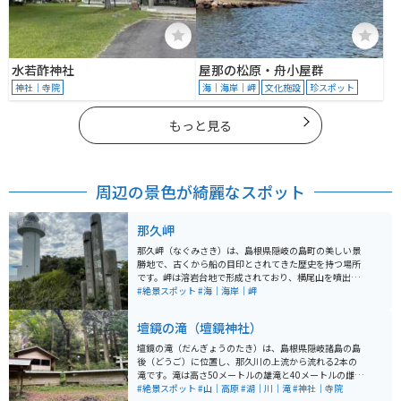
水若酢神社
屋那の松原・舟小屋群
神社｜寺院
海｜海岸｜岬
文化施設
珍スポット
もっと見る
周辺の景色が綺麗なスポット
那久岬
那久岬（なぐみさき）は、島根県隠岐の島町の美しい景
勝地で、古くから船の目印とされてきた歴史を持つ場所
です。岬は溶岩台地で形成されており、横尾山を噴出口
とするアルカリ石英粗面岩が特徴です。岬からは隠岐諸
#絶景スポット
#海｜海岸｜岬
島の島前を望む絶景が広がり、特に夕日の眺望が素晴ら
しいスポットとして知られています。 明治時代に設置さ
壇鏡の滝（壇鏡神社）
れた旧灯台の灯篭が展望台近くに残されており、当時の
様子を偲ぶことができます。また、遊歩道を散策する途
壇鏡の滝（だんぎょうのたき）は、島根県隠岐諸島の島
中で放牧された牛に出会うこともあり、隠岐ならではの
後（どうご）に位置し、那久川の上流から流れる2本の
自然を楽しめる場所です。
滝です。滝は高さ50メートルの雄滝と40メートルの雌滝
から成り、それぞれの滝の間には壇鏡神社が鎮座してい
#絶景スポット
#山｜高原
#湖｜川｜滝
#神社｜寺院