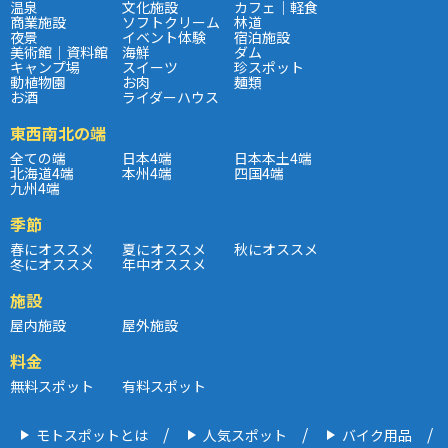
温泉
文化施設
カフェ｜軽食
商業施設
ソフトクリーム
林道
夜景
イベント体験
宿泊施設
美術館｜資料館
海鮮
ダム
キャンプ場
スイーツ
珍スポット
動植物園
お肉
麺類
お酒
ライダーハウス
東西南北の端
全ての端
日本4端
日本本土4端
北海道4端
本州4端
四国4端
九州4端
季節
春にオススメ
夏にオススメ
秋にオススメ
冬にオススメ
年中オススメ
施設
屋内施設
屋外施設
料金
無料スポット
有料スポット
モトスポットとは
人気スポット
バイク用品