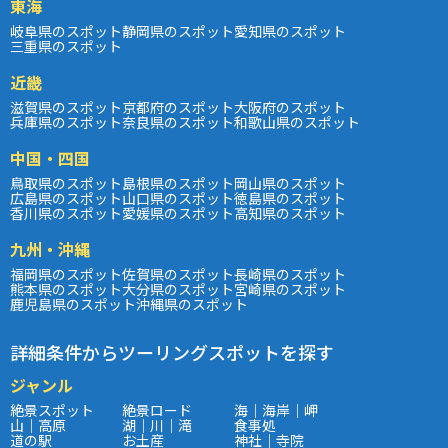
東海
岐阜県のスポット
静岡県のスポット
愛知県のスポット
三重県のスポット
近畿
滋賀県のスポット
京都府のスポット
大阪府のスポット
兵庫県のスポット
奈良県のスポット
和歌山県のスポット
中国・四国
鳥取県のスポット
島根県のスポット
岡山県のスポット
広島県のスポット
山口県のスポット
徳島県のスポット
香川県のスポット
愛媛県のスポット
高知県のスポット
九州・沖縄
福岡県のスポット
佐賀県のスポット
長崎県のスポット
熊本県のスポット
大分県のスポット
宮崎県のスポット
鹿児島県のスポット
沖縄県のスポット
詳細条件からツーリングスポットを探す
ジャンル
絶景スポット
絶景ロード
海｜海岸｜岬
山｜高原
湖｜川｜滝
食事処
道の駅
お土産
神社｜寺院