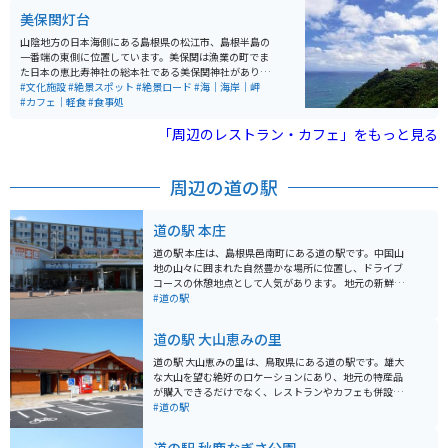
と呼ばれる独自の建築様式の社殿が特徴で、約5.6万平方
美保関灯台
メートルの広大な境内には桜並木があり、春には美しい
花が咲き誇ります。毎年4月14日と10月14日に例大祭が
山陰地方の日本海側にある島根県の松江市、島根半島の
行われ、多くの参拝者が訪れる隠岐の代表的な神社で
一番端の東側に位置しています。美保関は漁業の町でま
す。
た日本の恵比寿神社の総本社である美保関神社がありま
す。美保関灯台は日本で一番古い灯台と呼ばれていま
#文化施設
#絶景スポット
#絶景ロード
#海｜海岸｜岬
す。灯台までの道は山道で、ツーリングをするには丁度
#カフェ｜軽食
#食事処
良いワインディングの道です。灯台には軽食の喫茶店も
あり、また景色は素晴らしいです。中国地方の最高峰大
「周辺のレストラン・カフェ」をもっと見る
山から隠岐島まで見渡せます。
周辺の道の駅
道の駅 本庄
道の駅 本庄は、島根県邑南町にある道の駅です。中国山
地の山々に囲まれた自然豊かな場所に位置し、ドライブ
コースの休憩地点として人気があります。 地元の新鮮な
野菜や果物が並ぶ農産物直売所は、道の駅 本庄の魅力の
#道の駅
一つです。旬の食材を使った料理が楽しめるレストラン
もあり、地元の味が楽しめます。特に、邑南町産のそば
道の駅 大山恵みの里
粉を使った手打ちそばはおすすめです。 バイクで訪れる
場合、道の駅 本庄は広々とした駐車場があるので安心で
道の駅 大山恵みの里は、鳥取県にある道の駅です。雄大
す。周辺には、雄大な自然の中を走る気持ちの良いワイ
な大山を望む絶好のロケーションにあり、地元の特産品
ンディングロードが数多くあります。ツーリングの休憩
が購入できるだけでなく、レストランやカフェも併設さ
場所として、ぜひ立ち寄ってみてください。 道の駅 本庄
れています。 大山は中国地方の最高峰で、登山やハイキ
#道の駅
から車で約30分の場所には、「いづもまがたまの里 伝承
ングのメッカとして知られています。道の駅 大山恵みの
館」があります。ここでは、古代の出雲文化に触れるこ
里は、これらのアクティビティの拠点としても最適で
とができます。勾玉作り体験などもできるので、家族連