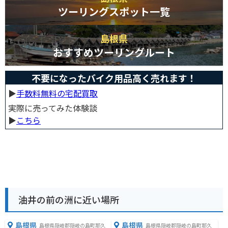
ツーリングスポット一覧
島根県
おすすめツーリングルート
不要になったバイク用品高く売れます！
▶︎
手数料無料の宅配買取
実際に売ってみた体験談
▶︎
こちら
油井の前の洲に近い場所
島根県
島根県
島根県隠岐郡隠岐の島町那久
島根県隠岐郡隠岐の島町那久