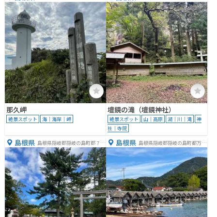
那久岬
壇鏡の滝（壇鏡神社）
絶景スポット
海｜海岸｜岬
絶景スポット
山｜高原
湖｜川｜滝
神
社｜寺院
島根県
島根県
島根県隠岐郡隠岐の島町郡７２
島根県隠岐郡隠岐の島町都万１
３
６４３