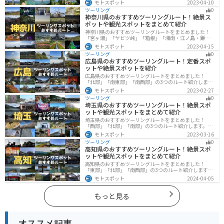
モトスポット
2023-04-10
様々な楽しみ方ができます。バイクで沖縄県にツーリン
ツーリング
0
グに行く際は参考にしてください。
神奈川県のおすすめツーリングルート！絶景ス
ポットや観光スポットをまとめて紹介
神奈川県のおすすめツーリングルートをまとめました！
「宮ヶ瀬」「ヤビツ峠」「箱根」「湘南・江ノ島・鎌
倉」「三浦」「みなとみらい」の6つのルート紹介しま
モトスポット
2023-04-15
す。自然豊かなスポット、歴史ある観光名所、都市部で
ツーリング
0
楽しめるツーリングスポットまで多数あります。バイク
広島県のおすすめツーリングルート！定番スポ
で神奈川県にツーリングに行く際は参考にしてくださ
ットや絶景スポットを紹介
い。
広島県のおすすめツーリングルートをまとめました！
「北部」「南東部」「南西部」の3つのルート紹介しま
す。自然豊かな山と海だけでなく、歴史的価値のある建
モトスポット
2023-02-27
造物も多数あるので、飽きることなくツーリングを堪能
ツーリング
0
できます。バイクで広島県にツーリングに行く際は参考
埼玉県のおすすめツーリングルート！絶景スポ
にしてください。
ットや観光スポットをまとめて紹介
埼玉県のおすすめツーリングルートをまとめました！
「西部」「北部」「南部」の3つのルート紹介します。自
然豊かな西側と街中の東側で違った楽しみ方ができま
モトスポット
2023-03-16
す。バイクで埼玉県にツーリングに行く際は参考にして
ツーリング
0
ください。
高知県のおすすめツーリングルート！絶景スポ
ットや観光スポットをまとめて紹介
高知県のおすすめツーリングルートをまとめました！
「東部」「北部」「南西部」の3つのルート紹介します。
山と海どちらも楽しめるスポットが多数あり、様々な楽
モトスポット
2024-04-05
しみ方ができます。バイクで高知県にツーリングに行く
際は参考にしてください。
もっと見る
オススメ記事