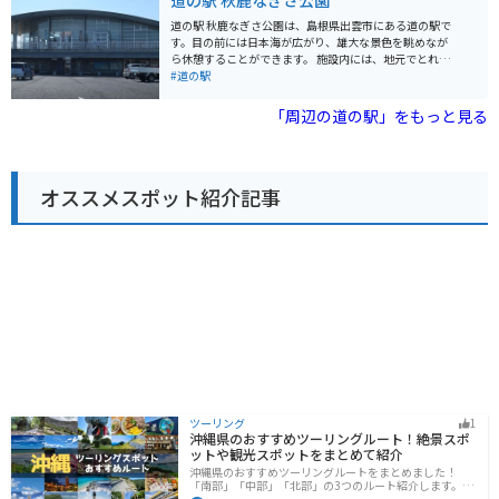
道の駅 秋鹿なぎさ公園
す。バイクで訪れる場合、道の駅には広い駐車場が完備
れにもおすすめです。
されているので安心です。大山周辺はワインディングロ
道の駅 秋鹿なぎさ公園は、島根県出雲市にある道の駅で
ードも多いため、ツーリングにもおすすめです。 地元の
す。目の前には日本海が広がり、雄大な景色を眺めなが
名産品としては、大山乳業の白バラ牛乳を使ったソフト
ら休憩することができます。 施設内には、地元でとれた
クリームやチーズ、大山そばなどが人気です。道の駅で
新鮮な魚介類を販売する「海産物直売センター」や、出
#道の駅
購入できるほか、併設のレストランでも味わうことがで
雲そばなどの郷土料理を提供するレストランがありま
きます。また、大山周辺は温泉地としても知られてお
す。 また、隣接する秋鹿なぎさ公園には、遊具広場や芝
「周辺の道の駅」をもっと見る
り、道の駅から少し足を延ばせば、日帰り入浴可能な温
生広場、多目的広場などがあり、家族連れで楽しむこと
泉施設も数多くあります。
ができます。夏季には海水浴場もオープンし、多くの人
で賑わいます。 バイクで訪れる場合、道の駅には広い駐
車場が完備されているので安心です。日本海沿いを走る
オススメスポット紹介記事
爽快なツーリングの休憩地点として最適です。 周辺に
は、日御碕灯台や出雲大社などの観光スポットも点在し
ており、観光の拠点としても便利です。道の駅で地元の
特産品を購入したり、観光情報を入手してから、周辺の
観光を楽しむのも良いでしょう。
ツーリング
1
沖縄県のおすすめツーリングルート！絶景スポ
ットや観光スポットをまとめて紹介
沖縄県のおすすめツーリングルートをまとめました！
「南部」「中部」「北部」の3つのルート紹介します。美
しいビーチや歴史と文化に溢れたスポットが多数あり、