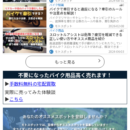
モトスポット
2024-08-31
夫でも今は違法になるケースが発生します。正しく理解
バイク知識
0
して、今一度見直してみましょう。合法で使えるアイテ
バイクで牽引すると違反になる？牽引のルール
ムも紹介します。
や注意点を解説！
バイクでリヤカーやトレーラー、キャンピングトレーラ
ー、故障車を牽引する際のルールや条件、牽引免許の有
無、速度制限、必要な装備をわかりやすく解説。メリッ
モトスポット
2026-02-08
ト・デメリットや注意点も紹介し、安全にバイクの積載
バイク用品
1
力をアップする方法をまとめました。
スロットルアシストは危険？疲労を軽減できる
正しい使い方やオススメ商品を紹介
高速道路や長距離運転で手が疲れたりシビれたりしてい
ませんか？スロットルアシストがあれば、解決できま
す。この記事ではスロットルアシストを安全に使う場
モトスポット
2024-06-03
面、危険性、種類、オススメの商品について解説しま
す。長距離運転をもっと楽にしたいと思っている人は参
考にしてください。
もっと見る
不要になったバイク用品高く売れます！
▶︎
手数料無料の宅配買取
実際に売ってみた体験談
▶︎
こちら
あなたのオススメスポットを登録しませんか？
モトスポットでは、皆様からオススメスポットを募集しています！
全ライダーのための最高なサービス作りに、ご協力よろしくお願いいたします。