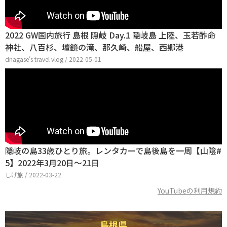
2022 GW国内旅行 島根 隠岐 Day.1 隠岐島 上陸、玉若酢命
神社、八百杉、壇鏡の滝、那久崎、船屋、西郷港
dnagase's travel vlog / 2022-05-01
隠岐の島33歳ひとり旅。レンタカーで島後島を一周【山陰#
5】2022年3月20日〜21日
しげ旅 / 2022-03-22
YouTubeの利用規約
島根県