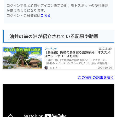
ログインすると名前やアイコン設定の他、モトスポットの便利機能
が使えるようになります。
ログイン・会員登録は
こちら
油井の前の洲が紹介されている記事や動画
ツーリング
1215
0
【島後編】隠岐の島を巡る島旅観光！オススメ
スポットやコースも紹介
10月に3泊4日で島根県の隠岐の島へ行ってきました。
（移動のメインはレンタカーでしたが、原付や電動自転
車も借りて走ったので、一応ツーリングということで）
ろっぴー
2024-10-26
隠岐はどんな島なのか隠岐は、島根県北部にある4つの島
（島後島・中ノ島・西ノ島・知夫里島）のことです。一
番大きな島後島を島後（どうご）、中ノ島・西ノ島・知
この場所の記事を書く
夫里島を合わせて島前（どうぜん）と呼びます。島後に
のみ空港があるので、飛行機でも行けますが、島前は飛
行機がないので、船で渡ることになります。島前には、1
回300円で乗れる島前内船が1時間おきくらいに運行され
ているので、電車感覚で移動できます。島後で1泊2日の
コース