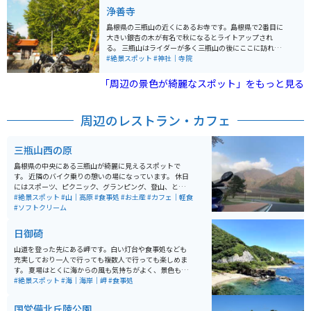
浄善寺
島根県の三瓶山の近くにあるお寺です。島根県で2番目に
大きい銀杏の木が有名で秋になるとライトアップされ
る。 三瓶山はライダーが多く三瓶山の後にここに訪れる
人が多く、ライダーにも人気な場所です。 静かで落ち着
#絶景スポット
#神社｜寺院
いた場所にあり、銀杏の木とお寺がとてもきれいな場所
でゆったりと過ごせます。
「周辺の景色が綺麗なスポット」をもっと見る
周辺のレストラン・カフェ
三瓶山西の原
島根県の中央にある三瓶山が綺麗に見えるスポットで
す。 近隣のバイク乗りの憩いの場になっています。 休日
にはスポーツ、ピクニック、グランピング、登山、と
色々な事をしてる人がいます。 駐車場は広く近くにはお
#絶景スポット
#山｜高原
#食事処
#お土産
#カフェ｜軽食
店（山の駅）もあるので便利です。いい休憩ポイントで
#ソフトクリーム
す。
日御碕
山道を登った先にある岬です。白い灯台や食事処なども
充実しており一人で行っても複数人で行っても楽しめま
す。 夏場はとくに海からの風も気持ちがよく、景色も良
いため絶景スポットとしても有名です。 出雲大社も近く
#絶景スポット
#海｜海岸｜岬
#食事処
にあるので、合わせて行くのがオススメです。
国営備北丘陵公園