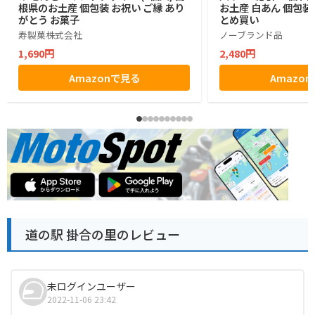
根県のお土産 個包装 お祝い ご縁 あり
お土産 白あん 個包装
がとう お菓子
とめ買い
寿製菓株式会社
ノーブランド品
1,690円
2,480円
Amazonで見る
Amazo
道の駅 掛合の里のレビュー
未ログインユーザー
2022-11-06 23:42