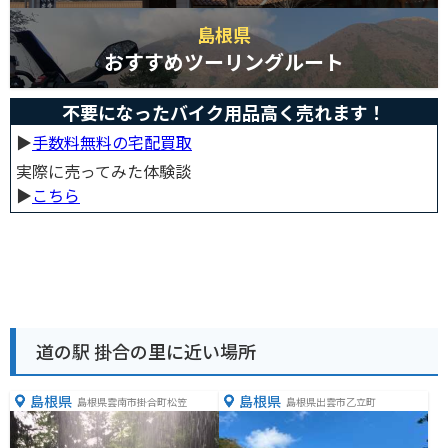
島根県
おすすめツーリングルート
不要になったバイク用品高く売れます！
▶︎
手数料無料の宅配買取
実際に売ってみた体験談
▶︎
こちら
道の駅 掛合の里に近い場所
島根県
島根県
島根県雲南市掛合町松笠
島根県出雲市乙立町