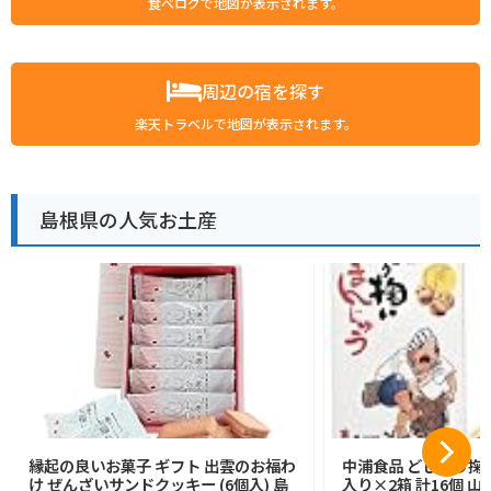
食べログで地図が表示されます。
周辺の宿を探す
楽天トラベルで地図が表示されます。
島根県の人気お土産
縁起の良いお菓子 ギフト 出雲のお福わ
中浦食品 どじょう掬
け ぜんざいサンドクッキー (6個入) 島
入り×2箱 計16個 山