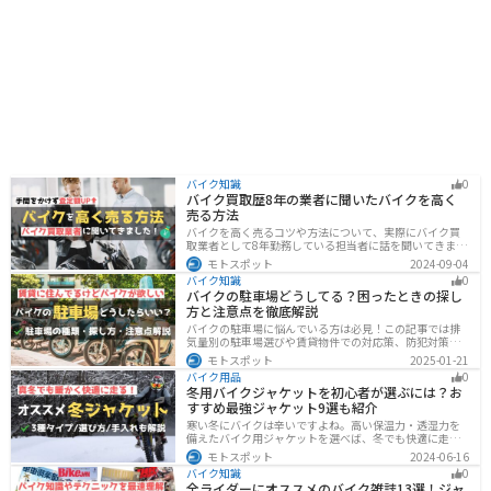
バイク知識
0
バイク買取歴8年の業者に聞いたバイクを高く
売る方法
バイクを高く売るコツや方法について、実際にバイク買
取業者として8年勤務している担当者に話を聞いてきまし
た！高く買い取ってもらえるバイクの特徴や業者がどの
モトスポット
2024-09-04
くらい利益を上乗せしているかなど、バイクを売ろうと
バイク知識
0
している人は必見の内容になっています。
バイクの駐車場どうしてる？困ったときの探し
方と注意点を徹底解説
バイクの駐車場に悩んでいる方は必見！この記事では排
気量別の駐車場選びや賃貸物件での対応策、防犯対策を
解説します。実は駐車場の種類やマナーを押さえるだけ
モトスポット
2025-01-21
で快適なバイクライフが実現可能です。記事を読み駐車
バイク用品
0
場探しのコツをぜひチェックしてください。
冬用バイクジャケットを初心者が選ぶには？お
すすめ最強ジャケット9選も紹介
寒い冬にバイクは辛いですよね。高い保温力・透湿力を
備えたバイク用ジャケットを選べば、冬でも快適に走る
ことができます！さらに電熱ジャケットであれば、どん
モトスポット
2024-06-16
な過酷な環境でも全く寒さを感じずバイクに乗れます。
バイク知識
0
正しい装備を揃えて今年の冬も乗り切りましょう！
全ライダーにオススメのバイク雑誌13選！ジャ