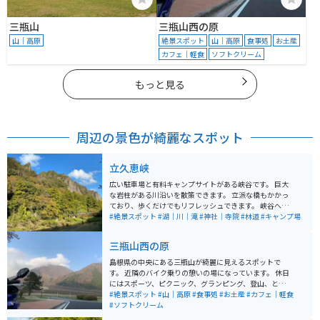
三瓶山
三瓶山西の原
山｜高原
絶景スポット
山｜高原
食事処
お土産
カフェ｜軽食
ソフトクリーム
もっと見る
周辺の景色が綺麗なスポット
立久恵峡
広い駐車場と有料キャンプサイトがある峡谷です。 巨大
な岩柱がある川沿いを散策できます。 立派な橋もかかっ
ており、歩くだけでもリフレッシュできます。 峡谷へ向
かう途中に無人の小さい神社がありました。 近くには小
#絶景スポット
#湖｜川｜滝
#神社｜寺院
#林道
#キャンプ場
さな滝もあり、パワースポットみたいでした。 熊が出た
という看板があったので注意が必要かもしれません。
三瓶山西の原
島根県の中央にある三瓶山が綺麗に見えるスポットで
す。 近隣のバイク乗りの憩いの場になっています。 休日
にはスポーツ、ピクニック、グランピング、登山、と
色々な事をしてる人がいます。 駐車場は広く近くにはお
#絶景スポット
#山｜高原
#食事処
#お土産
#カフェ｜軽食
店（山の駅）もあるので便利です。いい休憩ポイントで
#ソフトクリーム
す。