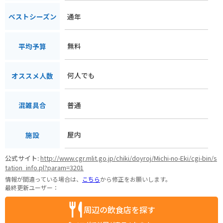
通年
ベストシーズン
無料
平均予算
何人でも
オススメ人数
普通
混雑具合
屋内
施設
公式サイト:
http://www.cgr.mlit.go.jp/chiki/doyroj/Michi-no-Eki/cgi-bin/s
tation_info.pl?param=3201
情報が間違っている場合は、
こちら
から修正をお願いします。
最終更新ユーザー：
周辺の飲食店を探す