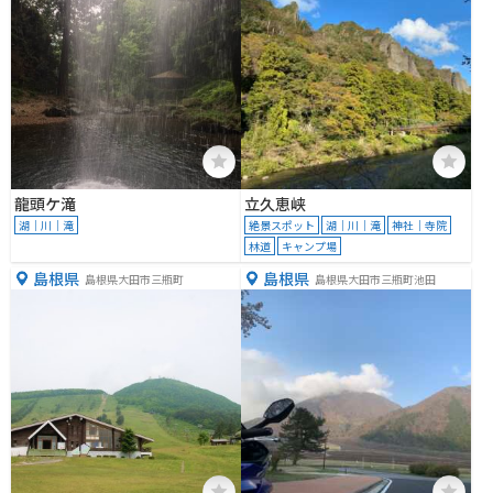
龍頭ケ滝
立久恵峡
湖｜川｜滝
絶景スポット
湖｜川｜滝
神社｜寺院
林道
キャンプ場
島根県
島根県
島根県大田市三瓶町
島根県大田市三瓶町池田