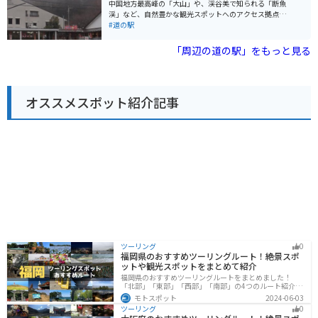
雲の観光情報を発信する情報コーナーもあります。周辺
中国地方最高峰の「大山」や、渓谷美で知られる「断魚
には、鬼の舌震や斐伊川など、自然豊かな観光スポット
渓」など、自然豊かな観光スポットへのアクセス拠点と
がたくさんあります。バイクで訪れる場合、道の駅は休
して最適です。 地元産の新鮮な野菜や果物、特産品など
#道の駅
憩場所として最適です。奥出雲おろちループは、ワイン
を販売する物産館や、地元食材を使った料理が楽しめる
ディングロードとしても人気があり、ツーリングに最適
レストランがあります。おすすめは、地元産のそば粉を
「周辺の道の駅」をもっと見る
なコースです。 奥出雲町は、島根県東部に位置し、中国
使った手打ちそばです。 バイクで訪れる場合、道の駅に
山地に囲まれた自然豊かな町です。古くからたたら製鉄
は広い駐車場が完備されているので安心です。また、周
が盛んで、鉄の町として知られています。また、良質な
辺にはワインディングロードも多いため、ツーリングの
水と土壌に恵まれ、そばや米などの農産物の生産も盛ん
休憩場所としても最適です。 道の駅 頓原からほど近い場
です。道の駅 おろちの里では、そんな奥出雲町の魅力を
オススメスポット紹介記事
所にある「頓原ラムネ温泉」は、ラムネのようにシュワ
存分に味わうことができます。
シュワとした炭酸泉が特徴です。旅の疲れを癒やすのに
ぴったりです。
ツーリング
0
福岡県のおすすめツーリングルート！絶景スポ
ットや観光スポットをまとめて紹介
福岡県のおすすめツーリングルートをまとめました！
「北部」「東部」「西部」「南部」の4つのルート紹介し
ます。豊かな自然から歴史ある名所、グルメまで多彩な
モトスポット
2024-06-03
魅力が詰まっており、様々な楽しみ方ができます。バイ
ツーリング
0
クで福岡県にツーリングに行く際は参考にしてくださ