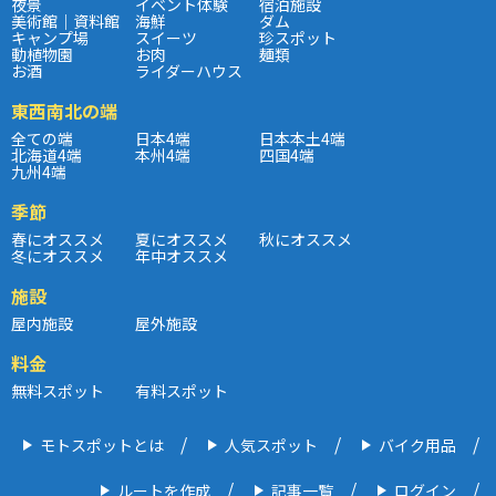
夜景
イベント体験
宿泊施設
美術館｜資料館
海鮮
ダム
キャンプ場
スイーツ
珍スポット
動植物園
お肉
麺類
お酒
ライダーハウス
東西南北の端
全ての端
日本4端
日本本土4端
北海道4端
本州4端
四国4端
九州4端
季節
春にオススメ
夏にオススメ
秋にオススメ
冬にオススメ
年中オススメ
施設
屋内施設
屋外施設
料金
無料スポット
有料スポット
モトスポットとは
人気スポット
バイク用品
ルートを作成
記事一覧
ログイン