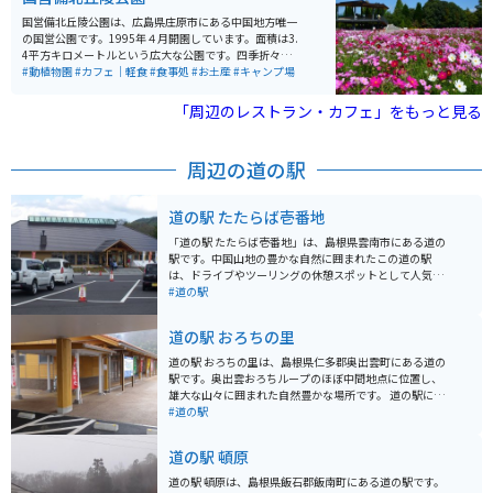
国営備北丘陵公園は、広島県庄原市にある中国地方唯一
の国営公園です。1995年４月開園しています。面積は3.
4平方キロメートルという広大な公園です。四季折々の草
花が花壇に植えられていたり、12月にはイルミネーショ
#動植物園
#カフェ｜軽食
#食事処
#お土産
#キャンプ場
ンも設けられます。一年中を通して楽しむことが出来ま
す。
「周辺のレストラン・カフェ」をもっと見る
周辺の道の駅
道の駅 たたらば壱番地
「道の駅 たたらば壱番地」は、島根県雲南市にある道の
駅です。中国山地の豊かな自然に囲まれたこの道の駅
は、ドライブやツーリングの休憩スポットとして人気が
あります。 地元の食材をふんだんに使った食事処や、特
#道の駅
産品の販売所などがあり、地元の魅力を満喫できます。
おすすめは、地元産の猪肉を使った「猪肉そば」や「猪
道の駅 おろちの里
肉まんじゅう」です。 バイクで訪れる場合、道の駅から
すぐの場所にある「奥出雲おろちループ」は、一度は走
道の駅 おろちの里は、島根県仁多郡奥出雲町にある道の
ってみたい絶景ロードとして知られています。 また、道
駅です。奥出雲おろちループのほぼ中間地点に位置し、
の駅の周辺には、温泉施設やキャンプ場などもあり、宿
雄大な山々に囲まれた自然豊かな場所です。 道の駅に
泊してゆっくりと過ごすこともできます。四季折々の自
は、地元の特産品を販売する売店や、地元食材を使った
#道の駅
然が楽しめるのも魅力の一つです。
食事を提供するレストランがあります。売店では、奥出
雲そばや仁多米、地元産の野菜などが販売されていま
道の駅 頓原
す。レストランでは、奥出雲そばや猪肉料理など、地元
の味が楽しめます。 また、道の駅 おろちの里には、奥出
道の駅 頓原は、島根県飯石郡飯南町にある道の駅です。