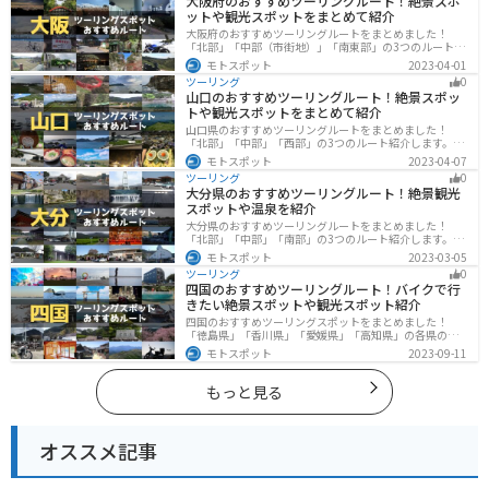
大阪府のおすすめツーリングルート！絶景スポ
い。
ットや観光スポットをまとめて紹介
大阪府のおすすめツーリングルートをまとめました！
「北部」「中部（市街地）」「南東部」の3つのルート紹
介します。歴史と近代が融合した魅力的なエリアで様々
モトスポット
2023-04-01
な楽しみ方ができます。バイクで大阪府にツーリングに
ツーリング
0
行く際は参考にしてください。
山口のおすすめツーリングルート！絶景スポッ
トや観光スポットをまとめて紹介
山口県のおすすめツーリングルートをまとめました！
「北部」「中部」「西部」の3つのルート紹介します。美
しい海岸線や山々を楽しむことができます。バイクで山
モトスポット
2023-04-07
口県にツーリングに行く際は参考にしてください。
ツーリング
0
大分県のおすすめツーリングルート！絶景観光
スポットや温泉を紹介
大分県のおすすめツーリングルートをまとめました！
「北部」「中部」「南部」の3つのルート紹介します。阿
蘇の雄大な自然を満喫できるスポットや温泉を満喫する
モトスポット
2023-03-05
ツーリングができます。バイクで大分県にツーリングに
ツーリング
0
行く際は参考にしてください。
四国のおすすめツーリングルート！バイクで行
きたい絶景スポットや観光スポット紹介
四国のおすすめツーリングスポットをまとめました！
「徳島県」「香川県」「愛媛県」「高知県」の各県の観
光地紹介します。自然豊かな山々や湖、温泉地が点在
モトスポット
2023-09-11
し、四季折々の景色を楽しめるスポットが多数ありま
す。バイクで四国にツーリングに行く際は参考にしてく
ださい。
もっと見る
オススメ記事