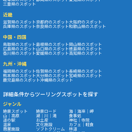
三重県のスポット
近畿
滋賀県のスポット
京都府のスポット
大阪府のスポット
兵庫県のスポット
奈良県のスポット
和歌山県のスポット
中国・四国
鳥取県のスポット
島根県のスポット
岡山県のスポット
広島県のスポット
山口県のスポット
徳島県のスポット
香川県のスポット
愛媛県のスポット
高知県のスポット
九州・沖縄
福岡県のスポット
佐賀県のスポット
長崎県のスポット
熊本県のスポット
大分県のスポット
宮崎県のスポット
鹿児島県のスポット
沖縄県のスポット
詳細条件からツーリングスポットを探す
ジャンル
絶景スポット
絶景ロード
海｜海岸｜岬
山｜高原
湖｜川｜滝
食事処
道の駅
お土産
神社｜寺院
温泉
文化施設
カフェ｜軽食
商業施設
ソフトクリーム
林道