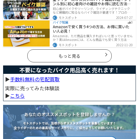
ンル別に初心者向けの雑誌やお得に読む方法も
解説
初心者がバイクやツーリング、ライディングテクニック
など網羅的に知るならバイク雑誌が最適です！プロのラ
イターがしっかりと調べた情報とわかりやすい写真でま
モトスポット
2024-07-27
とめられているので、効率的に理解できます。そんなバ
バイク知識
0
イク雑誌をジャンル別にオススメのバイク雑誌をまとめ
Amazonで安く買う4つの方法、お得に買いた
ました。サブスクサービスを利用すれば全ての雑誌をお
い人必見！
得に読むことができるのでオススメです。
Amazonは、ただ商品を購入すればいいと思っていません
か？実はAmazonには、どんな商品でも安く買う方法が存
在します。この記事では、Amazonでお得に買う方法を4
モトスポット
2022-11-20
つ紹介します！Amazonギフト券をやAmazonポイント、
Amazonプライム、タイムセールを活用して安くお得に買
いましょう。
もっと見る
不要になったバイク用品高く売れます！
▶︎
手数料無料の宅配買取
実際に売ってみた体験談
▶︎
こちら
あなたのオススメスポットを登録しませんか？
モトスポットでは、皆様からオススメスポットを募集しています！
全ライダーのための最高なサービス作りに、ご協力よろしくお願いいたします。