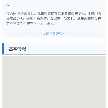
ん。
道の駅 掛合の里は、島根県雲南市にある道の駅です。中国地方
最高峰の大山を望む自然豊かな場所に位置し、地元の新鮮な野
菜や特産品が販売されています。
...続きを読む
バイクで訪れる際は、道の駅から大山方面へのツーリングがお
すすめです。ワインディングロードを楽しみながら、雄大な景
色を満喫できます。また、春には道の駅周辺で桜が咲き乱れ、
基本情報
お花見スポットとしても人気です。
地元の名産品としては、雲南そば、奥出雲和牛、仁多米などが
挙げられます。道の駅のレストランでは、これらの食材を使っ
た料理を味わうことができます。お土産には、地元産の地酒や
和菓子などもおすすめです。