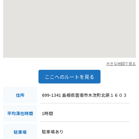
農産物の生産も盛んです。道の駅 おろちの里では、そんな奥出
雲町の魅力を存分に味わうことができます。
大きな地図で見る
ここへのルートを見る
699-1341 島根県雲南市木次町北原１６０３
住所
1時間
平均滞在時間
駐車場あり
駐車場