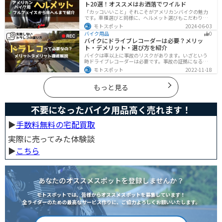
ト20選！オススメはお洒落でワイルド
「カッコいいこと」それこそがアメリカンバイクの魅力
です。車種選びと同様に、ヘルメット選びもこだわりた
いところですよね。アメリカンバイクの魅力をもっと引
モトスポット
2024-06-03
き立ててくれるオススメのヘルメットを紹介します。
バイク用品
0
バイクにドライブレコーダーは必要？メリッ
ト・デメリット・選び方を紹介
バイクは車以上に事故のリスクがあります。いざという
時ドライブレコーダーは必要です。事故の証拠になるの
はもちろん、ツーリングの記録など多数のメリットがあ
モトスポット
2022-11-18
ります。ドライブレコーダーのメリットデメリット、選
び方についてまとめました。付けようか悩んでいる人は
参考にしてください。
もっと見る
不要になったバイク用品高く売れます！
▶︎
手数料無料の宅配買取
実際に売ってみた体験談
▶︎
こちら
あなたのオススメスポットを登録しませんか？
モトスポットでは、皆様からオススメスポットを募集しています！
全ライダーのための最高なサービス作りに、ご協力よろしくお願いいたします。