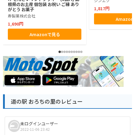
シンエツ
根県のお土産 個包装 お祝い ご縁 あり
1,817円
がとう お菓子
寿製菓株式会社
Amazo
1,690円
Amazonで見る
道の駅 おろちの里のレビュー
未ログインユーザー
2022-11-06 23:42