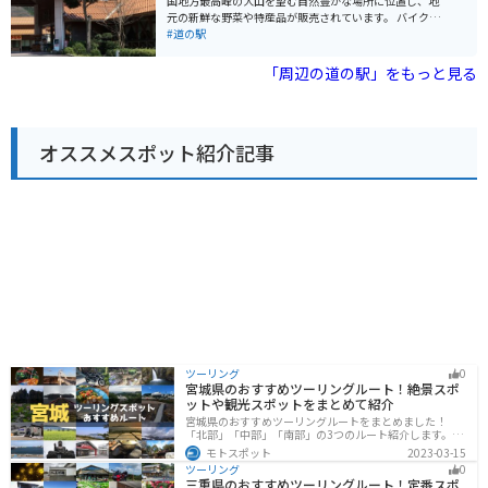
国地方最高峰の大山を望む自然豊かな場所に位置し、地
り、長い期間桜を楽しむことができます。 夏には、涼し
元の新鮮な野菜や特産品が販売されています。 バイクで
い高原でキャンプを楽しむことができます。道の駅の隣
訪れる際は、道の駅から大山方面へのツーリングがおす
#道の駅
接地には、オートキャンプ場「ふれあいの里きすき」が
すめです。ワインディングロードを楽しみながら、雄大
あり、テントサイトやバンバンサイト、コテージなど、
な景色を満喫できます。また、春には道の駅周辺で桜が
「周辺の道の駅」をもっと見る
設備も充実しています。夜には満天の星空を眺めること
咲き乱れ、お花見スポットとしても人気です。 地元の名
ができ、都会では味わえない贅沢な時間を過ごすことが
産品としては、雲南そば、奥出雲和牛、仁多米などが挙
できます。 秋には、周辺の山々が赤や黄色に色づき、美
げられます。道の駅のレストランでは、これらの食材を
しい紅葉を楽しむことができます。標高1,064mの猿政山
使った料理を味わうことができます。お土産には、地元
からは、360度のパノラマビューを楽しむことができ、
オススメスポット紹介記事
産の地酒や和菓子などもおすすめです。
天気の良い日には、日本海や大山を望むこともできま
す。山頂までは約2時間30分ほどで登ることができ、登
山初心者の方にもおすすめです。 冬には、一面の銀世界
が広がります。積雪が多い地域のため、スキーやスノー
ボードを楽しむこともできます。道の駅から車で約30分
の場所には、「匹見峡温泉やすらぎの湯」があり、雪景
色を眺めながら温泉を楽しむことができます。 道の駅 さ
くらの里きすきは、レストランや売店も併設されてお
り、地元の食材を使用した料理や、特産品を購入するこ
とができます。おすすめは、益田市産の新鮮な野菜や果
物を使用した「きすきソフトクリーム」です。濃厚なミ
ルクの風味と、フルーツの爽やかな酸味が絶妙な味わい
です。 バイクで訪れる際は、道の駅の駐車場にバイク専
用の駐輪スペースがあります。また、周辺には、ワイン
ツーリング
0
宮城県のおすすめツーリングルート！絶景スポ
ディングロードが楽しめるスポットも多いため、ツーリ
ットや観光スポットをまとめて紹介
ングの休憩場所としても最適です。
宮城県のおすすめツーリングルートをまとめました！
「北部」「中部」「南部」の3つのルート紹介します。キ
ツネ村や広大な山や滝、湖などを歴史や自然を満喫する
モトスポット
2023-03-15
ツーリングができます。バイクで宮城県にツーリングに
ツーリング
0
行く際は参考にしてください。
三重県のおすすめツーリングルート！定番スポ