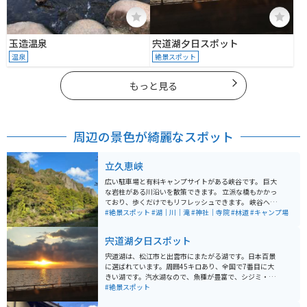
玉造温泉
宍道湖夕日スポット
温泉
絶景スポット
もっと見る
周辺の景色が綺麗なスポット
立久恵峡
広い駐車場と有料キャンプサイトがある峡谷です。 巨大
な岩柱がある川沿いを散策できます。 立派な橋もかかっ
ており、歩くだけでもリフレッシュできます。 峡谷へ向
かう途中に無人の小さい神社がありました。 近くには小
#絶景スポット
#湖｜川｜滝
#神社｜寺院
#林道
#キャンプ場
さな滝もあり、パワースポットみたいでした。 熊が出た
という看板があったので注意が必要かもしれません。
宍道湖夕日スポット
宍道湖は、松江市と出雲市にまたがる湖です。日本百景
に選ばれています。周囲45キロあり、全国で7番目に大
きい湖です。汽水湖なので、魚種が豊富で、シジミ・白
魚を含む宍道湖七珍は有名です。湖上には、「嫁ヶ島」
#絶景スポット
という、周囲240メートルの島があります。