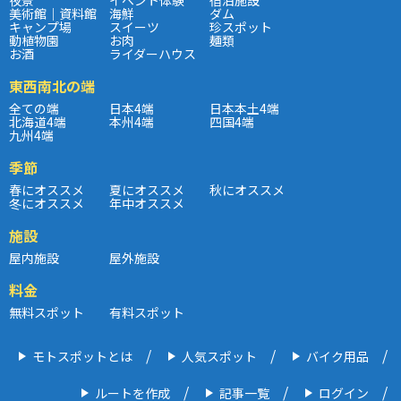
美術館｜資料館
海鮮
ダム
キャンプ場
スイーツ
珍スポット
動植物園
お肉
麺類
お酒
ライダーハウス
東西南北の端
全ての端
日本4端
日本本土4端
北海道4端
本州4端
四国4端
九州4端
季節
春にオススメ
夏にオススメ
秋にオススメ
冬にオススメ
年中オススメ
施設
屋内施設
屋外施設
料金
無料スポット
有料スポット
モトスポットとは
人気スポット
バイク用品
ルートを作成
記事一覧
ログイン