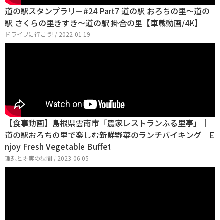
道の駅スタンプラリー#24 Part7 道の駅 おろちの里～道の
駅 さくらの里きすき～道の駅 掛合の里【車載動画/4K】
ドライブに行こう! / 2022-01-19
【食事動画】島根県雲南市「農家レストランふる里亭」｜
道の駅おろちの里で楽しむ新鮮野菜のランチバイキング E
njoy Fresh Vegetable Buffet
理想と現実の狭間 / 2023-06-05