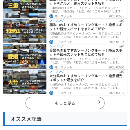
ットやグルメ、絶景スポットを紹介
三重県のおすすめツーリングルートをまとめました！
「東部」「南西部」「北部」の3つのルート紹介します。
標高の高いスカイラインからリアス式海岸まであるの
モトスポット
2023-02-25
で、飽きることなくツーリングを堪能できます。バイク
ツーリング
0
で三重県にツーリングに行く際は参考にしてください。
和歌山のおすすめツーリングルート！絶景スポ
ットや観光スポットをまとめて紹介
和歌山県のおすすめツーリングルートをまとめました！
「北部」「中部」「南部」の3つのルート紹介します。海
と山に囲まれた自然豊かなエリアが広がり、様々な楽し
モトスポット
2023-04-03
み方ができます。バイクで和歌山県にツーリングに行く
ツーリング
0
際は参考にしてください。
愛媛県のおすすめツーリングルート！絶景スポ
ットや観光スポットをまとめて紹介
愛媛県のおすすめツーリングルートをまとめました！
「北部」「中部」「西部」の3つのルート紹介します。山
や海といった自然だけでなく、気軽に渡れる島もあり
モトスポット
2023-03-20
様々な楽しみ方ができます。バイクで愛媛県にツーリン
ツーリング
0
グに行く際は参考にしてください。
大分県のおすすめツーリングルート！絶景観光
スポットや温泉を紹介
大分県のおすすめツーリングルートをまとめました！
「北部」「中部」「南部」の3つのルート紹介します。阿
蘇の雄大な自然を満喫できるスポットや温泉を満喫する
モトスポット
2023-03-05
ツーリングができます。バイクで大分県にツーリングに
行く際は参考にしてください。
もっと見る
オススメ記事