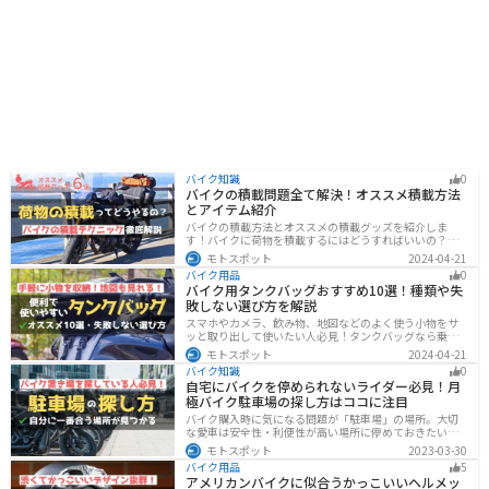
バイク知識
0
バイクの積載問題全て解決！オススメ積載方法
とアイテム紹介
バイクの積載方法とオススメの積載グッズを紹介しま
す！バイクに荷物を積載するにはどうすればいいの？と
いう疑問はこれで解決！通勤や日帰りツーリング、キャ
モトスポット
2024-04-21
ンプツーリングなど用途別にオススメの積載方法を解説
バイク用品
0
します！オススメの積載アイテムも紹介するので、バイ
バイク用タンクバッグおすすめ10選！種類や失
クの積載に悩んでいる方は参考にしてください。
敗しない選び方を解説
スマホやカメラ、飲み物、地図などのよく使う小物をサ
ッと取り出して使いたい人必見！タンクバッグなら乗車
中でも簡単に荷物を確認できます。脱着もマグネットや
モトスポット
2024-04-21
吸盤でつけるだけで非常に簡単、しっかり固定したい人
バイク知識
0
はベルトを使うこともできます。
自宅にバイクを停められないライダー必見！月
極バイク駐車場の探し方はココに注目
バイク購入時に気になる問題が「駐車場」の場所。大切
な愛車は安全性・利便性が高い場所に停めておきたいで
すよね？ 当記事ではそんな駐車場選びについて解説して
モトスポット
2023-03-30
います。すでにバイクを持っていて、新しい駐車場を探
バイク用品
5
している人もぜひ参考にしてくださいね。
アメリカンバイクに似合うかっこいいヘルメッ