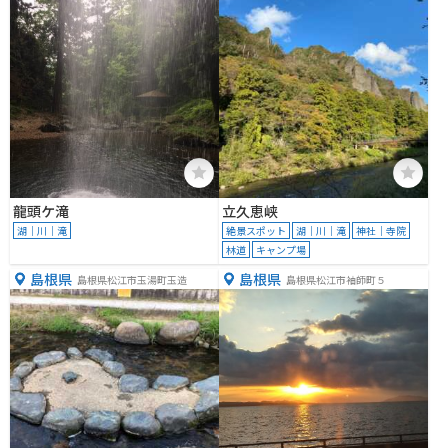
龍頭ケ滝
立久恵峡
湖｜川｜滝
絶景スポット
湖｜川｜滝
神社｜寺院
林道
キャンプ場
島根県
島根県
島根県松江市玉湯町玉造
島根県松江市袖師町５