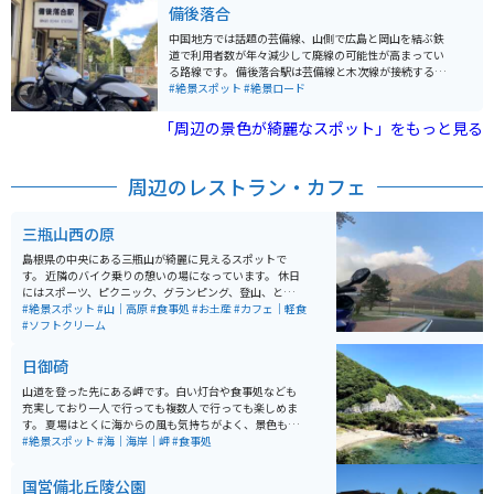
備後落合
中国地方では話題の芸備線、山側で広島と岡山を結ぶ鉄
道で利用者数が年々減少して廃線の可能性が高まってい
る路線です。 備後落合駅は芸備線と木次線が接続する駅
で渓流沿いにあるとても味わい深いレトロな駅舎です。
#絶景スポット
#絶景ロード
そんなこともあって、地元の人やファン達が地道な努力
を通してこの路線を廃線から守っています。
「周辺の景色が綺麗なスポット」をもっと見る
周辺のレストラン・カフェ
三瓶山西の原
島根県の中央にある三瓶山が綺麗に見えるスポットで
す。 近隣のバイク乗りの憩いの場になっています。 休日
にはスポーツ、ピクニック、グランピング、登山、と
色々な事をしてる人がいます。 駐車場は広く近くにはお
#絶景スポット
#山｜高原
#食事処
#お土産
#カフェ｜軽食
店（山の駅）もあるので便利です。いい休憩ポイントで
#ソフトクリーム
す。
日御碕
山道を登った先にある岬です。白い灯台や食事処なども
充実しており一人で行っても複数人で行っても楽しめま
す。 夏場はとくに海からの風も気持ちがよく、景色も良
いため絶景スポットとしても有名です。 出雲大社も近く
#絶景スポット
#海｜海岸｜岬
#食事処
にあるので、合わせて行くのがオススメです。
国営備北丘陵公園