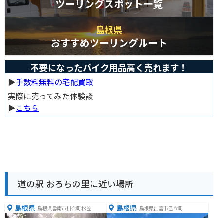
ツーリングスポット一覧
島根県
おすすめツーリングルート
不要になったバイク用品高く売れます！
▶︎
手数料無料の宅配買取
実際に売ってみた体験談
▶︎
こちら
道の駅 おろちの里に近い場所
島根県
島根県
島根県雲南市掛合町松笠
島根県出雲市乙立町