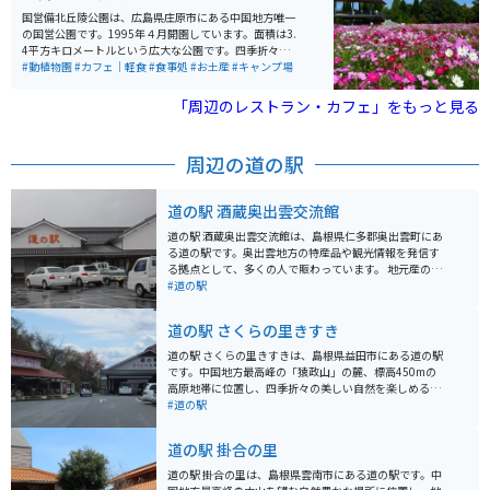
国営備北丘陵公園は、広島県庄原市にある中国地方唯一
の国営公園です。1995年４月開園しています。面積は3.
4平方キロメートルという広大な公園です。四季折々の草
花が花壇に植えられていたり、12月にはイルミネーショ
#動植物園
#カフェ｜軽食
#食事処
#お土産
#キャンプ場
ンも設けられます。一年中を通して楽しむことが出来ま
す。
「周辺のレストラン・カフェ」をもっと見る
周辺の道の駅
道の駅 酒蔵奥出雲交流館
道の駅 酒蔵奥出雲交流館は、島根県仁多郡奥出雲町にあ
る道の駅です。奥出雲地方の特産品や観光情報を発信す
る拠点として、多くの人で賑わっています。 地元産の新
鮮な野菜や果物が並ぶ直売所は、道の駅の人気スポット
#道の駅
です。奥出雲そばなどのご当地グルメも味わえます。酒
蔵という名前の通り、地酒の販売コーナーもあり、試飲
道の駅 さくらの里きすき
もできます。運転をしない方は、ぜひ奥出雲の地酒を味
わってみてください。 バイクで訪れる場合、道の駅の駐
道の駅 さくらの里きすきは、島根県益田市にある道の駅
車場は広々としているので、ゆったりと駐車できます。
です。中国地方最高峰の「猿政山」の麓、標高450mの
春には桜、秋には紅葉と、四季折々の景色を楽しめるの
高原地帯に位置し、四季折々の美しい自然を楽しめるス
も魅力です。周辺には、斐伊川沿いの景観が美しい「お
ポットとして人気です。 春には、道の駅の名前の由来に
#道の駅
ろちループ」など、ツーリングにおすすめのスポットも
もなっている約1000本のソメイヨシノが咲き乱れ、あた
点在しています。道の駅で休憩を挟みながら、奥出雲の
り一面が桜色に染まります。桜の開花時期には「きすき
道の駅 掛合の里
自然を満喫するツーリングはいかがでしょうか。
桜まつり」も開催され、多くの人で賑わいます。また、
道の駅の周辺には、ソメイヨシノ以外にも、ヤエザクラ
道の駅 掛合の里は、島根県雲南市にある道の駅です。中
やシダレザクラなど、様々な種類の桜が植えられてお