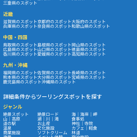
三重県のスポット
近畿
滋賀県のスポット
京都府のスポット
大阪府のスポット
兵庫県のスポット
奈良県のスポット
和歌山県のスポット
中国・四国
鳥取県のスポット
島根県のスポット
岡山県のスポット
広島県のスポット
山口県のスポット
徳島県のスポット
香川県のスポット
愛媛県のスポット
高知県のスポット
九州・沖縄
福岡県のスポット
佐賀県のスポット
長崎県のスポット
熊本県のスポット
大分県のスポット
宮崎県のスポット
鹿児島県のスポット
沖縄県のスポット
詳細条件からツーリングスポットを探す
ジャンル
絶景スポット
絶景ロード
海｜海岸｜岬
山｜高原
湖｜川｜滝
食事処
道の駅
お土産
神社｜寺院
温泉
文化施設
カフェ｜軽食
商業施設
ソフトクリーム
林道
夜景
イベント体験
宿泊施設