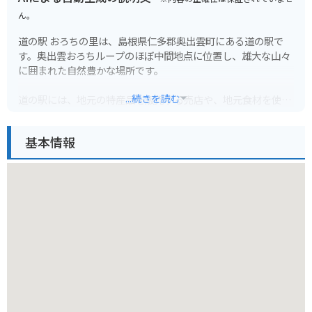
ん。
道の駅 おろちの里は、島根県仁多郡奥出雲町にある道の駅で
す。奥出雲おろちループのほぼ中間地点に位置し、雄大な山々
に囲まれた自然豊かな場所です。
...続きを読む
道の駅には、地元の特産品を販売する売店や、地元食材を使っ
た食事を提供するレストランがあります。売店では、奥出雲そ
ばや仁多米、地元産の野菜などが販売されています。レストラ
基本情報
ンでは、奥出雲そばや猪肉料理など、地元の味が楽しめます。
また、道の駅 おろちの里には、奥出雲の観光情報を発信する情
報コーナーもあります。周辺には、鬼の舌震や斐伊川など、自
然豊かな観光スポットがたくさんあります。バイクで訪れる場
合、道の駅は休憩場所として最適です。奥出雲おろちループ
は、ワインディングロードとしても人気があり、ツーリングに
最適なコースです。
奥出雲町は、島根県東部に位置し、中国山地に囲まれた自然豊
かな町です。古くからたたら製鉄が盛んで、鉄の町として知ら
れています。また、良質な水と土壌に恵まれ、そばや米などの