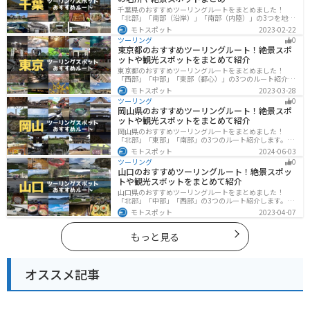
千葉県のおすすめツーリングルートをまとめました！
「北部」「南部（沿岸）」「南部（内陸）」の3つを地域
別で紹介します！千葉は首都圏からのアクセスも良く、
モトスポット
2023-02-22
海と山どちらも堪能できるのでツーリングには最適な場
ツーリング
0
所です。
東京都のおすすめツーリングルート！絶景スポ
ットや観光スポットをまとめて紹介
東京都のおすすめツーリングルートをまとめました！
「西部」「中部」「東部（都心）」の3つのルート紹介し
ます。西に行けば奥多摩の自然、東に行けば都心スポッ
モトスポット
2023-03-28
トと、自然も街も楽しめるスポットが多数あります。バ
ツーリング
0
イクで東京都にツーリングに行く際は参考にしてくださ
岡山県のおすすめツーリングルート！絶景スポ
い。
ットや観光スポットをまとめて紹介
岡山県のおすすめツーリングルートをまとめました！
「北部」「東部」「南部」の3つのルート紹介します。岡
山市や倉敷市など、歴史ある街並みも魅力的で、バイク
モトスポット
2024-06-03
ツーリングに最適なスポットが多数あります。バイクで
ツーリング
0
岡山県にツーリングに行く際は参考にしてください。
山口のおすすめツーリングルート！絶景スポッ
トや観光スポットをまとめて紹介
山口県のおすすめツーリングルートをまとめました！
「北部」「中部」「西部」の3つのルート紹介します。美
しい海岸線や山々を楽しむことができます。バイクで山
モトスポット
2023-04-07
口県にツーリングに行く際は参考にしてください。
もっと見る
オススメ記事