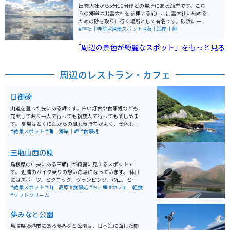
出雲大社から5分10分ほどの場所にある海岸です。こち
らの海岸は出雲大社を参拝する前に、出雲大社に納める
ための砂を取りに行く場所として有名です。砂浜に一際
目立つ大きな岩のような弁天島という名の島があり、
#神社｜寺院
#絶景スポット
#海｜海岸｜岬
神々しい雰囲気を漂わせています。弁天島をシルエット
に夕日が沈む景色も素晴らしく、心が浄化されるような
「周辺の景色が綺麗なスポット」をもっと見る
気持ちになります。その中でもオススメなのは天気の良
い日の稲佐の浜です。寄せた波によって濡れた砂浜に空
がきれいにうつり、ウユニ塩湖のような景色を楽しむこ
周辺のレストラン・カフェ
とができます。神秘的な場所なだけあって景色もより一
層神秘さを増し素敵な世界観を楽しむことができます。
日御碕
山道を登った先にある岬です。白い灯台や食事処なども
充実しており一人で行っても複数人で行っても楽しめま
す。 夏場はとくに海からの風も気持ちがよく、景色も良
いため絶景スポットとしても有名です。 出雲大社も近く
#絶景スポット
#海｜海岸｜岬
#食事処
にあるので、合わせて行くのがオススメです。
三瓶山西の原
島根県の中央にある三瓶山が綺麗に見えるスポットで
す。 近隣のバイク乗りの憩いの場になっています。 休日
にはスポーツ、ピクニック、グランピング、登山、と
色々な事をしてる人がいます。 駐車場は広く近くにはお
#絶景スポット
#山｜高原
#食事処
#お土産
#カフェ｜軽食
店（山の駅）もあるので便利です。いい休憩ポイントで
#ソフトクリーム
す。
夢みなと公園
鳥取県境港市にある夢みなと公園は、日本海に面した開