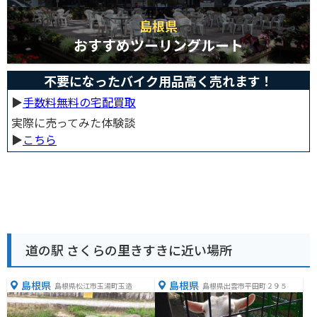
島根県
おすすめツーリングルート
不要になったバイク用品高く売れます！
▶︎
手数料無料の宅配買取
実際に売ってみた体験談
▶︎
こちら
道の駅 さくらの里きすきに近い場所
島根県
島根県
島根県松江市玉湯町玉造
島根県出雲市平田町２９５