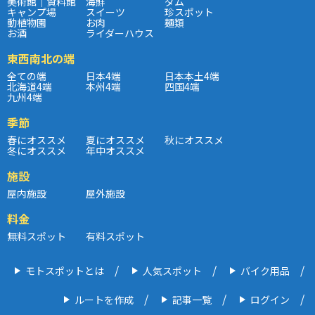
美術館｜資料館
海鮮
ダム
キャンプ場
スイーツ
珍スポット
動植物園
お肉
麺類
お酒
ライダーハウス
東西南北の端
全ての端
日本4端
日本本土4端
北海道4端
本州4端
四国4端
九州4端
季節
春にオススメ
夏にオススメ
秋にオススメ
冬にオススメ
年中オススメ
施設
屋内施設
屋外施設
料金
無料スポット
有料スポット
モトスポットとは
人気スポット
バイク用品
ルートを作成
記事一覧
ログイン