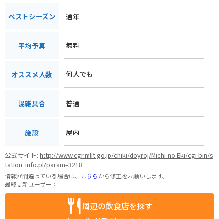
通年
ベストシーズン
無料
平均予算
何人でも
オススメ人数
普通
混雑具合
屋内
施設
公式サイト:
http://www.cgr.mlit.go.jp/chiki/doyroj/Michi-no-Eki/cgi-bin/s
tation_info.pl?param=3218
情報が間違っている場合は、
こちら
から修正をお願いします。
最終更新ユーザー：
周辺の飲食店を探す