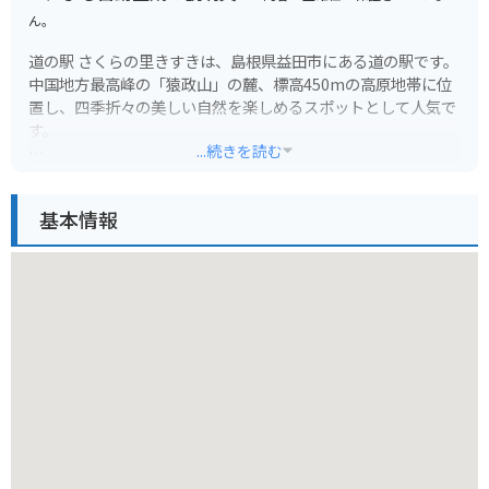
ん。
道の駅 さくらの里きすきは、島根県益田市にある道の駅です。
中国地方最高峰の「猿政山」の麓、標高450mの高原地帯に位
置し、四季折々の美しい自然を楽しめるスポットとして人気で
す。
...続きを読む
春には、道の駅の名前の由来にもなっている約1000本のソメイ
ヨシノが咲き乱れ、あたり一面が桜色に染まります。桜の開花
基本情報
時期には「きすき桜まつり」も開催され、多くの人で賑わいま
す。また、道の駅の周辺には、ソメイヨシノ以外にも、ヤエザ
クラやシダレザクラなど、様々な種類の桜が植えられており、
長い期間桜を楽しむことができます。
夏には、涼しい高原でキャンプを楽しむことができます。道の
駅の隣接地には、オートキャンプ場「ふれあいの里きすき」が
あり、テントサイトやバンバンサイト、コテージなど、設備も
充実しています。夜には満天の星空を眺めることができ、都会
では味わえない贅沢な時間を過ごすことができます。
秋には、周辺の山々が赤や黄色に色づき、美しい紅葉を楽しむ