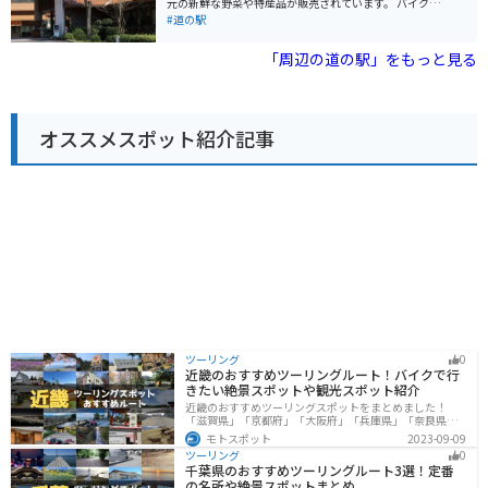
元の新鮮な野菜や特産品が販売されています。 バイクで
がたくさんあります。バイクで訪れる場合、道の駅は休
訪れる際は、道の駅から大山方面へのツーリングがおす
#道の駅
憩場所として最適です。奥出雲おろちループは、ワイン
すめです。ワインディングロードを楽しみながら、雄大
ディングロードとしても人気があり、ツーリングに最適
な景色を満喫できます。また、春には道の駅周辺で桜が
「周辺の道の駅」をもっと見る
なコースです。 奥出雲町は、島根県東部に位置し、中国
咲き乱れ、お花見スポットとしても人気です。 地元の名
山地に囲まれた自然豊かな町です。古くからたたら製鉄
産品としては、雲南そば、奥出雲和牛、仁多米などが挙
が盛んで、鉄の町として知られています。また、良質な
げられます。道の駅のレストランでは、これらの食材を
水と土壌に恵まれ、そばや米などの農産物の生産も盛ん
使った料理を味わうことができます。お土産には、地元
です。道の駅 おろちの里では、そんな奥出雲町の魅力を
オススメスポット紹介記事
産の地酒や和菓子などもおすすめです。
存分に味わうことができます。
ツーリング
0
近畿のおすすめツーリングルート！バイクで行
きたい絶景スポットや観光スポット紹介
近畿のおすすめツーリングスポットをまとめました！
「滋賀県」「京都府」「大阪府」「兵庫県」「奈良県」
「和歌山」の各県の観光地紹介します。自然豊かな山々
モトスポット
2023-09-09
や湖、温泉地が点在し、四季折々の景色を楽しめるスポ
ツーリング
0
ットが多数あります。バイクで近畿にツーリングに行く
千葉県のおすすめツーリングルート3選！定番
際は参考にしてください。
の名所や絶景スポットまとめ