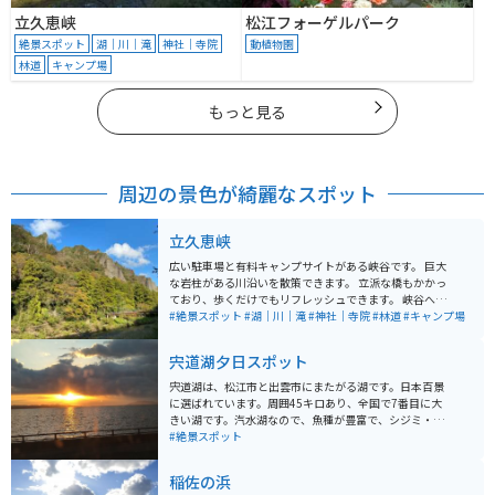
立久恵峡
松江フォーゲルパーク
絶景スポット
湖｜川｜滝
神社｜寺院
動植物園
林道
キャンプ場
もっと見る
周辺の景色が綺麗なスポット
立久恵峡
広い駐車場と有料キャンプサイトがある峡谷です。 巨大
な岩柱がある川沿いを散策できます。 立派な橋もかかっ
ており、歩くだけでもリフレッシュできます。 峡谷へ向
かう途中に無人の小さい神社がありました。 近くには小
#絶景スポット
#湖｜川｜滝
#神社｜寺院
#林道
#キャンプ場
さな滝もあり、パワースポットみたいでした。 熊が出た
という看板があったので注意が必要かもしれません。
宍道湖夕日スポット
宍道湖は、松江市と出雲市にまたがる湖です。日本百景
に選ばれています。周囲45キロあり、全国で7番目に大
きい湖です。汽水湖なので、魚種が豊富で、シジミ・白
魚を含む宍道湖七珍は有名です。湖上には、「嫁ヶ島」
#絶景スポット
という、周囲240メートルの島があります。
稲佐の浜