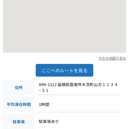
ことができます。標高1,064mの猿政山からは、360度のパノラ
マビューを楽しむことができ、天気の良い日には、日本海や大
山を望むこともできます。山頂までは約2時間30分ほどで登る
ことができ、登山初心者の方にもおすすめです。
冬には、一面の銀世界が広がります。積雪が多い地域のため、
スキーやスノーボードを楽しむこともできます。道の駅から車
で約30分の場所には、「匹見峡温泉やすらぎの湯」があり、雪
景色を眺めながら温泉を楽しむことができます。
大きな地図で見る
道の駅 さくらの里きすきは、レストランや売店も併設されてお
り、地元の食材を使用した料理や、特産品を購入することがで
ここへのルートを見る
きます。おすすめは、益田市産の新鮮な野菜や果物を使用した
「きすきソフトクリーム」です。濃厚なミルクの風味と、フル
699-1312 島根県雲南市木次町山方１１３４
ーツの爽やかな酸味が絶妙な味わいです。
住所
−３１
バイクで訪れる際は、道の駅の駐車場にバイク専用の駐輪スペ
1時間
平均滞在時間
ースがあります。また、周辺には、ワインディングロードが楽
しめるスポットも多いため、ツーリングの休憩場所としても最
適です。
駐車場あり
駐車場