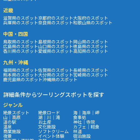
近畿
滋賀県のスポット
京都府のスポット
大阪府のスポット
兵庫県のスポット
奈良県のスポット
和歌山県のスポット
中国・四国
鳥取県のスポット
島根県のスポット
岡山県のスポット
広島県のスポット
山口県のスポット
徳島県のスポット
香川県のスポット
愛媛県のスポット
高知県のスポット
九州・沖縄
福岡県のスポット
佐賀県のスポット
長崎県のスポット
熊本県のスポット
大分県のスポット
宮崎県のスポット
鹿児島県のスポット
沖縄県のスポット
詳細条件からツーリングスポットを探す
ジャンル
絶景スポット
絶景ロード
海｜海岸｜岬
山｜高原
湖｜川｜滝
食事処
道の駅
お土産
神社｜寺院
温泉
文化施設
カフェ｜軽食
商業施設
ソフトクリーム
林道
夜景
イベント体験
宿泊施設