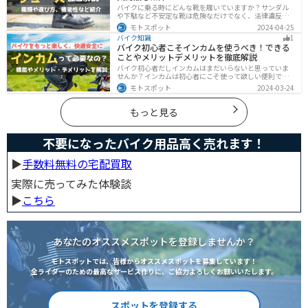
バイクに乗る時にどんな靴を履いていますか？サンダル
や下駄など不安定な靴は危険なだけでなく、法律違反に
なる可能性もあります。バイクに乗るときはバイク用に
モトスポット
2024-04-25
作られた専用の靴を履くようにしましょう。操作性や安
バイク知識
1
全性の向上性だけでなく、バイクとの一体感でよりカッ
バイク初心者こそインカムを使うべき！できる
コよくなります。
ことやメリットデメリットを徹底解説
バイク初心者だしインカムはまだいらないと思っていま
せんか？インカムは初心者にこそ使って欲しい便利で安
全に運転するための機器です。インカムでできることや
モトスポット
2024-03-24
メリットデメリットなどまとめましたので、気になって
いる人はぜひ参考にしてください。
もっと見る
不要になったバイク用品高く売れます！
▶︎
手数料無料の宅配買取
実際に売ってみた体験談
▶︎
こちら
あなたのオススメスポットを登録しませんか？
モトスポットでは、皆様からオススメスポットを募集しています！
全ライダーのための最高なサービス作りに、ご協力よろしくお願いいたします。
スポットを登録する