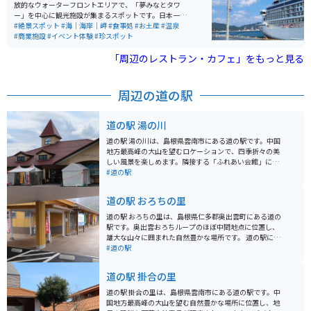
放的なウォーターフロントエリアで、「夢みなとタワ
ー」を中心に観光施設が集まるスポットです。日本一低
いタワーとして知られる展望施設からは港や海を一望で
#絶景スポット
#海｜海岸｜岬
#食事処
#お土産
#温泉
き、ゆったりとした景色を楽しめます。周辺には温泉施
#商業施設
#イベント体験
#珍スポット
設や商業施設、フェリーターミナルもあり、散策や休憩
に便利な環境が整っています。 特に豪華客船が寄港する
「周辺のレストラン・カフェ」をもっと見る
タイミングでは多くの人で賑わい、国際的な港町の雰囲
気を感じられるのも魅力です。広い敷地と海沿いの道は
開放感があり、バイクでの立ち寄りにも適しており、ツ
周辺の道の駅
ーリングの休憩や景色を楽しむスポットとしてもおすす
めです。
道の駅 湯の川
道の駅 湯の川は、島根県雲南市にある道の駅です。中国
地方最高峰の大山を望むロケーションで、四季折々の美
しい風景を楽しめます。隣接する「ふれあい会館」に
は、食事処や特産品販売所があり、地元の味が楽しめま
#道の駅
す。特におすすめは、地元産の新鮮な野菜を使った料理
や、山陰の海の幸を使った料理です。 バイクで訪れる際
道の駅 おろちの里
は、道の駅に隣接する駐車場にバイク専用の駐車スペー
スがあるので安心です。大山方面へのツーリングの拠点
道の駅 おろちの里は、島根県仁多郡奥出雲町にある道の
としても最適な場所です。周辺には、三刀屋城跡や、鬼
駅です。奥出雲おろちループのほぼ中間地点に位置し、
の舌震など、観光スポットも点在しているので、バイク
雄大な山々に囲まれた自然豊かな場所です。 道の駅に
で巡ってみるのもおすすめです。道の駅では、地元産の
は、地元の特産品を販売する売店や、地元食材を使った
#道の駅
新鮮な野菜や果物が販売されているので、お土産にいか
食事を提供するレストランがあります。売店では、奥出
がでしょうか。特に、雲南産のぶどうは有名で、秋には
雲そばや仁多米、地元産の野菜などが販売されていま
道の駅 掛合の里
直売所もオープンします。
す。レストランでは、奥出雲そばや猪肉料理など、地元
の味が楽しめます。 また、道の駅 おろちの里には、奥出
道の駅 掛合の里は、島根県雲南市にある道の駅です。中
雲の観光情報を発信する情報コーナーもあります。周辺
国地方最高峰の大山を望む自然豊かな場所に位置し、地
には、鬼の舌震や斐伊川など、自然豊かな観光スポット