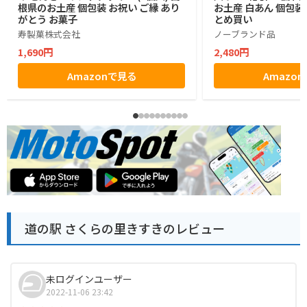
根県のお土産 個包装 お祝い ご縁 あり
お土産 白あん 個包装
がとう お菓子
とめ買い
寿製菓株式会社
ノーブランド品
1,690円
2,480円
Amazonで見る
Amazo
道の駅 さくらの里きすきのレビュー
未ログインユーザー
2022-11-06 23:42