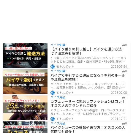
バイク知識
0
【バイク乗りの引っ越し】バイクを運ぶ方法
は？注意点も解説！
引っ越しでバイクを運ぶ4つの方法を、メリット・デメリ
ットとともに解説。自走・自分で運ぶ・引っ越し業者・
バイク専門業者の選び方や輸送時の注意点、駐輪場所の
モトスポット
2026-07-24
確保、住所変更など必要な手続きも紹介します。
バイク知識
0
バイクで牽引すると違反になる？牽引のルール
や注意点を解説！
バイクでリヤカーやトレーラー、キャンピングトレーラ
ー、故障車を牽引する際のルールや条件、牽引免許の有
無、速度制限、必要な装備をわかりやすく解説。メリッ
モトスポット
2026-02-08
ト・デメリットや注意点も紹介し、安全にバイクの積載
バイク用品
1
力をアップする方法をまとめました。
カフェレーサーに似合うファッションはコレ！
オススメのブランドもご紹介
カフェレーサーファッションの基本「ロッカーズスタイ
ル」や、カフェレーサーに似合うおすすめブランド、定
番アイテムを詳しく紹介。個性を引き立てるコーデのコ
モトスポット
2024-12-21
ツや季節に合ったアイテム選び、愛車とのマッチング方
バイク用品
0
法も解説します。
バイクシューズの種類や選び方！オススメの人
気商品も紹介！