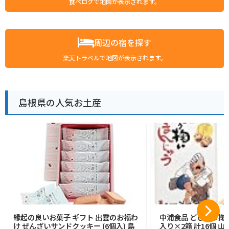
食べログで地図が表示されます。
周辺の宿を探す
楽天トラベルで地図が表示されます。
島根県の人気お土産
縁起の良いお菓子 ギフト 出雲のお福わ
中浦食品 どじょう掬
け ぜんざいサンドクッキー (6個入) 島
入り×2箱 計16個 山