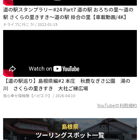
道の駅スタンプラリー#24 Part7 道の駅 おろちの里～道の
駅 さくらの里きすき～道の駅 掛合の里【車載動画/4K】
ドライブに行こう! / 2022-01-19
【道の駅巡り】島根県編#2 本庄 秋鹿なぎさ公園 湯の
川 さくらの里きすき 大社ご縁広場
我ら幸せ探検隊【ハピエク】 / 2026-04-10
YouTubeの利用規約
島根県
ツーリングスポット一覧