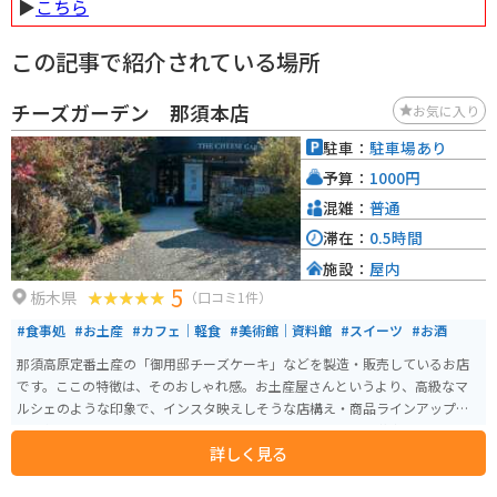
▶︎
こちら
この記事で紹介されている場所
チーズガーデン 那須本店
お気に入り
駐車：
駐車場あり
予算：
1000円
混雑：
普通
滞在：
0.5時間
施設：
屋内
5
栃木県
（口コミ1件）
#食事処
#お土産
#カフェ｜軽食
#美術館｜資料館
#スイーツ
#お酒
那須高原定番土産の「御用邸チーズケーキ」などを製造・販売しているお店
です。ここの特徴は、そのおしゃれ感。お土産屋さんというより、高級なマ
ルシェのような印象で、インスタ映えしそうな店構え・商品ラインアップ・
雰囲気・そしておしゃれな庭園と、スイーツ女子ならずとも夢中になってし
詳しく見る
まう要素がいっぱいです。