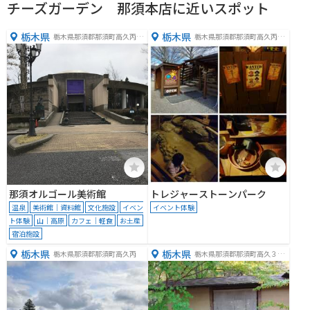
チーズガーデン 那須本店に近いスポット
栃木県
栃木県
栃木県那須郡那須町高久丙２
栃木県那須郡那須町高久丙１
７０
２３
那須オルゴール美術館
トレジャーストーンパーク
温泉
美術館｜資料館
文化施設
イベン
イベント体験
ト体験
山｜高原
カフェ｜軽食
お土産
宿泊施設
栃木県
栃木県
栃木県那須郡那須町高久丙
栃木県那須郡那須町高久３９
８６−５４