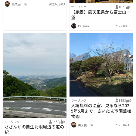
美久田 渓
2023-02-03
ツーリング
1071
0
【絶景】露天風呂から富士山一
望
kaigara
2022-09-09
ツーリング
1483
2
入場無料の温室、見るなら202
5年5月まで！さいたま市園芸植
物園
ツーリング
1459
0
美久田 渓
2025-04-13
さざんかの自生北限周辺の道の
駅