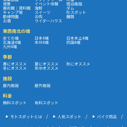
夜景
イベント体験
宿泊施設
美術館｜資料館
海鮮
ダム
キャンプ場
スイーツ
珍スポット
動植物園
お肉
麺類
お酒
ライダーハウス
東西南北の端
全ての端
日本4端
日本本土4端
北海道4端
本州4端
四国4端
九州4端
季節
春にオススメ
夏にオススメ
秋にオススメ
冬にオススメ
年中オススメ
施設
屋内施設
屋外施設
料金
無料スポット
有料スポット
モトスポットとは
人気スポット
バイク用品