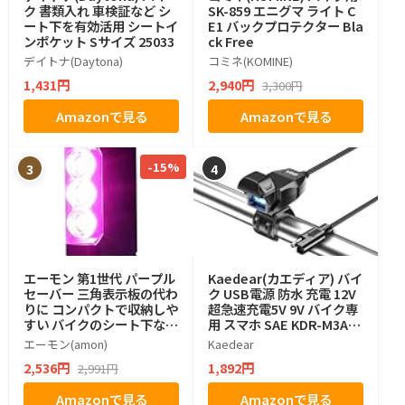
ク 書類入れ 車検証など シ
SK-859 エニグマ ライト C
ート下を有効活用 シートイ
E1 バックプロテクター Bla
ンポケット Sサイズ 25033
ck Free
デイトナ(Daytona)
コミネ(KOMINE)
1,431円
2,940円
3,300円
Amazonで見る
Amazonで見る
-15%
3
4
エーモン 第1世代 パープル
Kaedear(カエディア) バイ
セーバー 三角表示板の代わ
ク USB電源 防水 充電 12V
りに コンパクトで収納しや
超急速充電5V 9V バイク専
すい バイクのシート下など
用 スマホ SAE KDR-M3A
停止表示灯 道路交通法施行
(タイプA)
エーモン(amon)
Kaedear
規則適合品 土屋圭市氏推奨
2,536円
1,892円
2,991円
6910
Amazonで見る
Amazonで見る