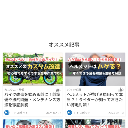
オススメ記事
カスタム・整備
1
バイク知識
0
バイク改造を始める前に！前準
ヘルメットが禿げる原因って本
備や法的問題・メンテナンス方
当？！ライダーが知っておきた
法を徹底解説
い薄毛対策！
モトスポット
2025-02-06
モトスポット
2025-03-10