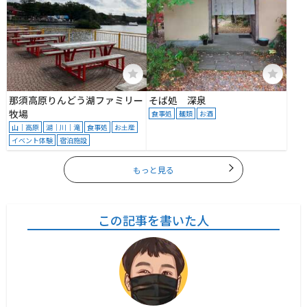
那須高原りんどう湖ファミリー
そば処 深泉
牧場
食事処
麺類
お酒
山｜高原
湖｜川｜滝
食事処
お土産
イベント体験
宿泊施設
もっと見る
この記事を書いた人