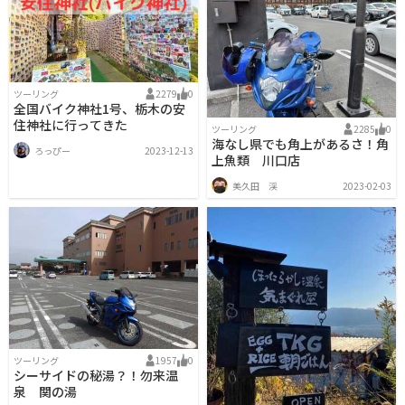
ツーリング
2279
0
全国バイク神社1号、栃木の安
住神社に行ってきた
ツーリング
2285
0
海なし県でも角上があるさ！角
ろっぴー
2023-12-13
上魚類 川口店
美久田 渓
2023-02-03
ツーリング
1957
0
シーサイドの秘湯？！勿来温
泉 関の湯