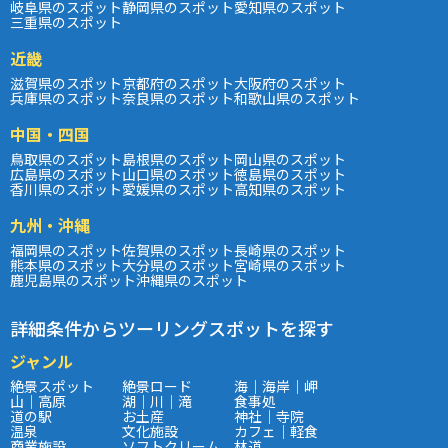
岐阜県のスポット
静岡県のスポット
愛知県のスポット
三重県のスポット
近畿
滋賀県のスポット
京都府のスポット
大阪府のスポット
兵庫県のスポット
奈良県のスポット
和歌山県のスポット
中国・四国
鳥取県のスポット
島根県のスポット
岡山県のスポット
広島県のスポット
山口県のスポット
徳島県のスポット
香川県のスポット
愛媛県のスポット
高知県のスポット
九州・沖縄
福岡県のスポット
佐賀県のスポット
長崎県のスポット
熊本県のスポット
大分県のスポット
宮崎県のスポット
鹿児島県のスポット
沖縄県のスポット
詳細条件からツーリングスポットを探す
ジャンル
絶景スポット
絶景ロード
海｜海岸｜岬
山｜高原
湖｜川｜滝
食事処
道の駅
お土産
神社｜寺院
温泉
文化施設
カフェ｜軽食
商業施設
ソフトクリーム
林道