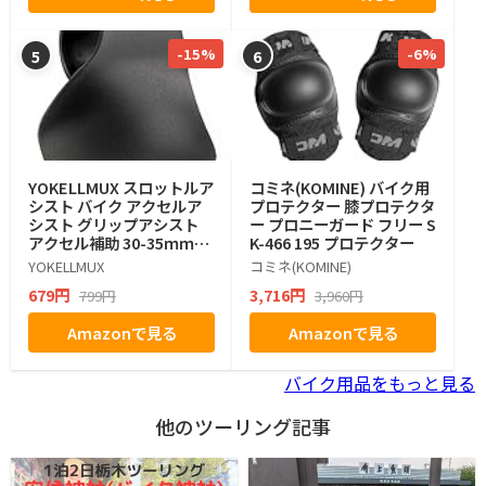
-15%
-6%
5
6
YOKELLMUX スロットルア
コミネ(KOMINE) バイク用
シスト バイク アクセルア
プロテクター 膝プロテクタ
シスト グリップアシスト
ー プロニーガード フリー S
アクセル補助 30-35ｍｍ径
K-466 195 プロテクター
対応 耐久性 1個入り
YOKELLMUX
コミネ(KOMINE)
679円
3,716円
799円
3,960円
Amazonで見る
Amazonで見る
バイク用品をもっと見る
他のツーリング記事