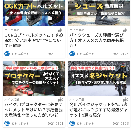
バイク用品
3
バイク用品
0
OGKカブトヘルメットおすすめ
バイクシューズの種類や選び
9選！安い理由や安全性につい
方！オススメの人気商品も紹
ても解説
介！
モトスポット
2024-11-19
モトスポット
2024-04-25
バイク知識
0
バイク用品
0
バイク用プロテクターは必要？
冬用バイクジャケットを初心者
ヘルメットだけいい？事故怪我
が選ぶには？おすすめ最強ジャ
の危険性や使った方がいい部位
ケット9選も紹介
も解説
モトスポット
2024-06-11
モトスポット
2024-06-16