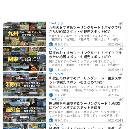
ツーリング
0
九州のおすすめツーリングルート！バイクで行
きたい絶景スポットや観光スポット紹介
九州のおすすめツーリングスポットをまとめました！
「福岡県」「佐賀県」「長崎県」「熊本県」「大分県」
「宮崎都」「鹿児島県」の各県の観光地紹介します。自
モトスポット
2023-09-05
然豊かな山々や湖、温泉地が点在し、四季折々の景色を
ツーリング
0
楽しめるスポットが多数あります。バイクで九州にツー
関東のおすすめツーリングルート！バイクで行
リングに行く際は参考にしてください。
きたい絶景スポットや観光スポット紹介
関東のおすすめツーリングスポットをまとめました！
「茨城県」「栃木県」「群馬県」「埼玉県」「千葉県」
「東京都」「神奈川県」の各県の観光地紹介します。自
モトスポット
2023-09-06
然豊かな山々や湖、温泉地が点在し、四季折々の景色を
ツーリング
0
楽しめるスポットが多数あります。バイクで関東にツー
和歌山のおすすめツーリングルート！絶景スポ
リングに行く際は参考にしてください。
ットや観光スポットをまとめて紹介
和歌山県のおすすめツーリングルートをまとめました！
「北部」「中部」「南部」の3つのルート紹介します。海
と山に囲まれた自然豊かなエリアが広がり、様々な楽し
モトスポット
2023-04-03
み方ができます。バイクで和歌山県にツーリングに行く
ツーリング
0
際は参考にしてください。
鹿児島県を満喫するツーリングルート！地域別
にバイクおすすめスポットを紹介
鹿児島県の一度は行きたいオススメツーリングスポット
とルートをまとめました！定番スポットから絶景スポッ
ト、温泉、山、海、グルメなど様々なジャンルで楽しめ
モトスポット
2023-02-12
ます。バイクで鹿児島ツーリングに行こうと思っている
ツーリング
1
人は、参考にしてください。
沖縄県のおすすめツーリングルート！絶景スポ