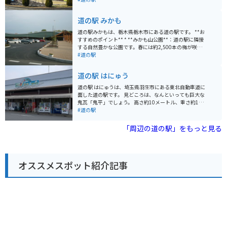
グルメが味わえる飲食店が人気です。 特に、バイクツー
リングの休憩場所として人気があり、多くのライダーが
道の駅 みかも
集まります。駐車場も広く、休憩 facilities も充実してい
るので、ツーリングの拠点としてもおすすめです。 周辺
道の駅みかもは、栃木県栃木市にある道の駅です。 **お
には、佐野プレミアム・アウトレットやあしかがフラワ
すすめのポイント** * **みかも山公園**：道の駅に隣接
ーパークなど、観光スポットも充実しています。また、
する自然豊かな公園です。春には約2,500本の梅が咲き
少し足を延ばせば、世界遺産の日光東照宮にもアクセス
誇り、関東屈指の梅の名所として知られています。園内
#道の駅
できます。道の駅 どまんなか たぬまは、栃木観光の拠点
にはアスレチック広場やオートキャンプ場などもあり、
として最適な場所と言えるでしょう。
家族連れにも人気です。 * **とちぎ産和牛ステーキ丼*
道の駅 はにゅう
*：道の駅みかも内にあるレストラン「さんテラスみか
も」の名物料理です。栃木県産のブランド和牛を使用し
道の駅 はにゅうは、埼玉県羽生市にある東北自動車道に
た贅沢なステーキ丼は、ここでしか味わえない逸品で
面した道の駅です。 見どころは、なんといっても巨大な
す。 **バイクで行く場合** * 道の駅みかもには、バイク
鬼瓦「鬼平」でしょう。 高さ約10メートル、重さ約15ト
専用の駐輪スペースがあります。 * みかも山公園周辺
ンもの巨大な鬼瓦は、道の駅のシンボルとして多くの人
#道の駅
は、ワインディングロードが続くため、ツーリングにも
に親しまれています。 また、併設されている「さいたま
最適です。 **お土産** * とちおとめ関連商品 * 栃木しゃ
水族館」では、埼玉県の荒川に生息する魚を中心に、約
「周辺の道の駅」をもっと見る
も * 益子焼 道の駅みかもは、自然とグルメが楽しめる道
100種類、2,500匹の魚たちを観察することができます。
の駅です。ぜひ、お立ち寄りください。
地元の新鮮な農産物が購入できるのも道の駅の大きな魅
力です。 羽生市は「埼玉の米どころ」としても知られて
おり、道の駅 はにゅうでも地元産の美味しいお米を購入
オススメスポット紹介記事
することができます。 バイクで訪れる場合、東北自動車
道 羽生ICからすぐのアクセスということもあり、ツーリ
ングの休憩スポットとしても最適です。 広い駐車場も完
備されているので安心です。 道の駅 はにゅうは、ドライ
ブやツーリングの休憩はもちろんのこと、観光スポット
としても楽しめる場所です。