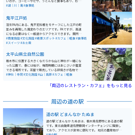
いのが、コーヒーやピザ、うどんなど食事もあり、杉林
の林道や散策できる小川にサワガニなどもいて、食事や
#湖｜川｜滝
#食事処
リフレッシュにちょうど良い場所です。 イワナ釣りは、
竿も貸してくれて餌も練り餌があります。釣り上げたイ
鬼平江戸処
ワナは料金を払ってその場所で焼いてもらえます。焼き
方が絶妙で、とても美味しくいただけます。もちろんイ
羽生PA内にある、鬼平犯科帳をモチーフにした江戸の町
ワナ釣りをしなくとも施設は利用できます。 冬は営業し
並みを再現した風変わりのエリアです。PAですが、高速
ていませんのでご注意下さい。
になる必要はなく一般道からアクセスできます。 関所や
日本橋大通り・本所深川・両国広小路と4つのエリアで
#商業施設
#文化施設
#絶景スポット
#カフェ｜軽食
#食事処
分かれており、外観はもとより施設内ではこれまた当時
#スイーツ
#お土産
を思わせる雰囲気作りで、屋台連では東京・埼玉中心と
した土産屋や軽食屋、また、各個人店では深川飯やうな
太平山県立自然公園
ぎ屋、蕎麦・たい焼き・くず餅・軍鶏鍋など、ご当地メ
ニューが目白押しです。
栃木市に位置する大きくなだらかな山と神社が一緒にな
った公園で、春には桜が、梅雨時期にはあじさいが鑑賞
できる場所です。茶屋で販売している卵焼きが名物で、
きれいな景色を楽しみながらいただけます。
#神社｜寺院
#文化施設
#山｜高原
#カフェ｜軽食
「周辺のレストラン・カフェ」をもっと見る
周辺の道の駅
道の駅 どまんなか たぬま
道の駅 どまんなか たぬまは、栃木県佐野市にある道の駅
です。東北自動車道佐野藤岡インターチェンジに隣接し
ており、アクセスが非常に便利です。 地元の農産物が購
入できる直売所や、佐野ラーメンやいもフライなど地元
#道の駅