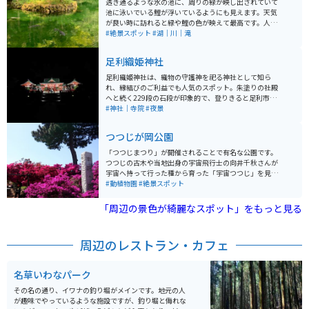
透き通るような水の池に、周りの緑が映し出されていて
池に泳いでいる鯉が浮いているようにも見えます。天気
が良い時に訪れると緑や鯉の色が映えて最高です。人も
少しは集まっていますが、長居する人が少ないのか有名
#絶景スポット
#湖｜川｜滝
ではないのか落ち着いて楽しめます。
足利織姫神社
足利織姫神社は、織物の守護神を祀る神社として知ら
れ、縁結びのご利益でも人気のスポット。朱塗りの社殿
へと続く229段の石段が印象的で、登りきると足利市街
を一望できる絶景が広がる。境内には七つのご縁に対応
#神社｜寺院
#夜景
したカラフルな鳥居が並び、願いに合わせて巡る楽しみ
もあります。夜はライトアップされ、季節により内容は
つつじが岡公園
変わるが17:00〜24:00頃まで幻想的な雰囲気を楽しめま
す。冬の澄んだ空気の中で見る光景は特に美しく、訪れ
「つつじまつり」が開催されることで有名な公園です。
る価値が高い。無料駐車場もあり、車やバイクでのアク
つつじの古木や当地出身の宇宙飛行士の向井千秋さんが
セスもしやすくツーリングの立ち寄りにもおすすめ。
宇宙へ持って行った種から育った「宇宙つつじ」を見る
ことが出来ます。その他にも満開の時期が少しずれる、
#動植物園
#絶景スポット
藤やさつきもあるので、長い間花を楽しめます。
「周辺の景色が綺麗なスポット」をもっと見る
周辺のレストラン・カフェ
名草いわなパーク
その名の通り、イワナの釣り堀がメインです。地元の人
が趣味でやっているような施設ですが、釣り堀と侮れな