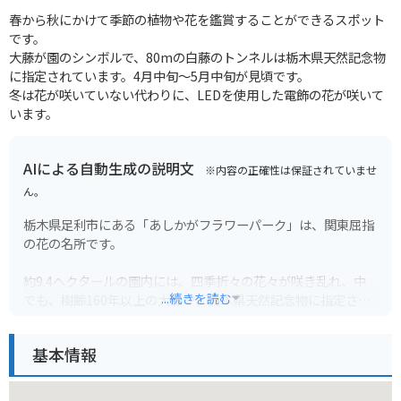
春から秋にかけて季節の植物や花を鑑賞することができるスポット
です。
大藤が園のシンボルで、80mの白藤のトンネルは栃木県天然記念物
に指定されています。4月中旬〜5月中旬が見頃です。
冬は花が咲いていない代わりに、LEDを使用した電飾の花が咲いて
います。
AIによる自動生成の説明文
※内容の正確性は保証されていませ
ん。
栃木県足利市にある「あしかがフラワーパーク」は、関東屈指
の花の名所です。
約9.4ヘクタールの園内には、四季折々の花々が咲き乱れ、中
...続きを読む
でも、樹齢160年以上の大藤や、栃木県天然記念物に指定され
ている「むら藤」など、藤の花の美しさは圧巻です。
基本情報
見頃は種類によって異なり、4月中旬から5月中旬にかけて楽し
めます。