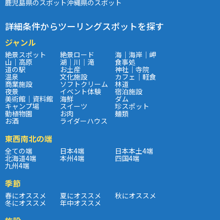
鹿児島県のスポット
沖縄県のスポット
詳細条件からツーリングスポットを探す
ジャンル
絶景スポット
絶景ロード
海｜海岸｜岬
山｜高原
湖｜川｜滝
食事処
道の駅
お土産
神社｜寺院
温泉
文化施設
カフェ｜軽食
商業施設
ソフトクリーム
林道
夜景
イベント体験
宿泊施設
美術館｜資料館
海鮮
ダム
キャンプ場
スイーツ
珍スポット
動植物園
お肉
麺類
お酒
ライダーハウス
東西南北の端
全ての端
日本4端
日本本土4端
北海道4端
本州4端
四国4端
九州4端
季節
春にオススメ
夏にオススメ
秋にオススメ
冬にオススメ
年中オススメ