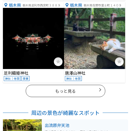
栃木県
栃木県
栃木県足利市西宮町３８８９
栃木県佐野市富士町１４０９
足利織姫神社
唐澤山神社
神社｜寺院
夜景
神社｜寺院
もっと見る
周辺の景色が綺麗なスポット
出流原弁天池