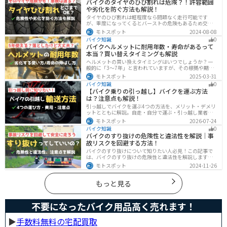
バイクのタイヤのひび割れは危険？！許容範囲
う人はぜひ参考にしてください。
や劣化を防ぐ方法も解説！
タイヤのひび割れは軽程度なら問題なく走行可能です
が、重度になってくるとバーストの危険もあるため交換
が必要です。どの程度なら大丈夫なのか、タイヤのひび
モトスポット
2024-08-08
割れを防ぐ方法などまとめました。快適安全にバイクに
バイク知識
0
乗るためにもしっかりとチェックしておきましょう。
バイクヘルメットに耐用年数・寿命があるって
本当？買い替えタイミングも解説
ヘルメットの買い換えタイミングはいつでしょうか？一
般的に「3〜7年」と言われていますが、その根拠や期限
前でも早めに交換した方がいいケースを紹介します。安
モトスポット
2025-03-31
全にバイクに乗るためにもヘルメットの寿命についてし
バイク知識
0
っかりと理解しておきましょう。
【バイク乗りの引っ越し】バイクを運ぶ方法
は？注意点も解説！
引っ越しでバイクを運ぶ4つの方法を、メリット・デメリ
ットとともに解説。自走・自分で運ぶ・引っ越し業者・
バイク専門業者の選び方や輸送時の注意点、駐輪場所の
モトスポット
2026-07-24
確保、住所変更など必要な手続きも紹介します。
バイク知識
0
バイクのすり抜けの危険性と違法性を解説｜事
故リスクを回避する方法！
バイクのすり抜けについて知りたい人必見！この記事で
は、バイクのすり抜けの危険性と違法性を解説します。
実は、すり抜けによる事故のリスクは想像以上に高いで
モトスポット
2024-11-26
す。記事を参考にすり抜けのリスクを理解し、安全運転
に努めましょう。
もっと見る
不要になったバイク用品高く売れます！
▶︎
手数料無料の宅配買取