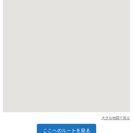
夜にはライトアップも行われ、昼間とは違う幻想的な雰囲気を
楽しむこともできます。
バイクでお越しの方は、周辺に駐車場が点在しているので、事
前に確認しておくと便利です。園内は広く、歩きやすい服装が
良いでしょう。
レストランやカフェもあるので、一日ゆっくりと過ごすことが
できます。
大きな地図で見る
ここへのルートを見る