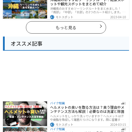
ットや観光スポットをまとめて紹介
沖縄県のおすすめツーリングルートをまとめました！
「南部」「中部」「北部」の3つのルート紹介します。美
しいビーチや歴史と文化に溢れたスポットが多数あり、
モトスポット
2023-04-10
様々な楽しみ方ができます。バイクで沖縄県にツーリン
グに行く際は参考にしてください。
もっと見る
オススメ記事
バイク知識
1
ヘルメットの臭いを取る方法は？臭う理由やメ
ンテナンス方法も解説｜必要なのは洗濯と除菌
ヘルメットをしっかり洗っていますか？ヘルメットは汗
や皮脂を吸収して雑菌だらけになります。顔に密着する
物なのでしっかりと除菌・消臭をする必要があります。
モトスポット
2024-03-15
この記事では、ヘルメットをまるっと綺麗にする方法を
バイク知識
0
まとめました。まだメンテナンスをしたことがないとい