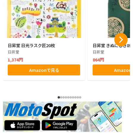
日昇堂 日光ラスク匠20枚
日昇堂 きぬにしき8
日昇堂
日昇堂
1,374円
864円
Amazonで見る
Amazo