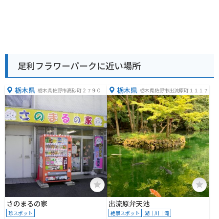
足利フラワーパークに近い場所
栃木県
栃木県
栃木県佐野市高砂町２７９０
栃木県佐野市出流原町１１１７
さのまるの家
出流原弁天池
珍スポット
絶景スポット
湖｜川｜滝