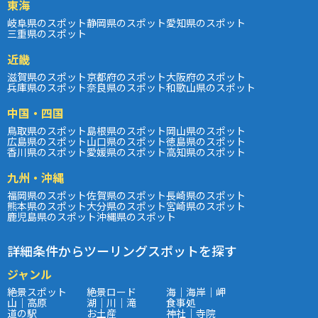
東海
岐阜県のスポット
静岡県のスポット
愛知県のスポット
三重県のスポット
近畿
滋賀県のスポット
京都府のスポット
大阪府のスポット
兵庫県のスポット
奈良県のスポット
和歌山県のスポット
中国・四国
鳥取県のスポット
島根県のスポット
岡山県のスポット
広島県のスポット
山口県のスポット
徳島県のスポット
香川県のスポット
愛媛県のスポット
高知県のスポット
九州・沖縄
福岡県のスポット
佐賀県のスポット
長崎県のスポット
熊本県のスポット
大分県のスポット
宮崎県のスポット
鹿児島県のスポット
沖縄県のスポット
詳細条件からツーリングスポットを探す
ジャンル
絶景スポット
絶景ロード
海｜海岸｜岬
山｜高原
湖｜川｜滝
食事処
道の駅
お土産
神社｜寺院