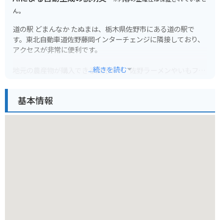
ん。
道の駅 どまんなか たぬまは、栃木県佐野市にある道の駅で
す。東北自動車道佐野藤岡インターチェンジに隣接しており、
アクセスが非常に便利です。
...続きを読む
地元の農産物が購入できる直売所や、佐野ラーメンやいもフラ
イなど地元グルメが味わえる飲食店が人気です。
基本情報
特に、バイクツーリングの休憩場所として人気があり、多くの
ライダーが集まります。駐車場も広く、休憩 facilities も充実
しているので、ツーリングの拠点としてもおすすめです。
周辺には、佐野プレミアム・アウトレットやあしかがフラワー
パークなど、観光スポットも充実しています。また、少し足を
延ばせば、世界遺産の日光東照宮にもアクセスできます。道の
駅 どまんなか たぬまは、栃木観光の拠点として最適な場所と
言えるでしょう。