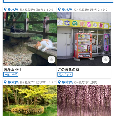
栃木県
栃木県
栃木県佐野市富士町１４０９
栃木県佐野市高砂町２７９０
唐澤山神社
さのまるの家
神社｜寺院
珍スポット
栃木県
栃木県
栃木県佐野市出流原町１１１７
栃木県足利市迫間町