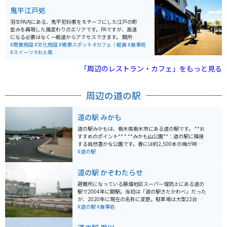
竿も貸してくれて餌も練り餌があります。釣り上げたイ
鬼平江戸処
ワナは料金を払ってその場所で焼いてもらえます。焼き
方が絶妙で、とても美味しくいただけます。もちろんイ
羽生PA内にある、鬼平犯科帳をモチーフにした江戸の町
ワナ釣りをしなくとも施設は利用できます。 冬は営業し
並みを再現した風変わりのエリアです。PAですが、高速
ていませんのでご注意下さい。
になる必要はなく一般道からアクセスできます。 関所や
日本橋大通り・本所深川・両国広小路と4つのエリアで
#商業施設
#文化施設
#絶景スポット
#カフェ｜軽食
#食事処
分かれており、外観はもとより施設内ではこれまた当時
#スイーツ
#お土産
を思わせる雰囲気作りで、屋台連では東京・埼玉中心と
した土産屋や軽食屋、また、各個人店では深川飯やうな
「周辺のレストラン・カフェ」をもっと見る
ぎ屋、蕎麦・たい焼き・くず餅・軍鶏鍋など、ご当地メ
ニューが目白押しです。
周辺の道の駅
道の駅 みかも
道の駅みかもは、栃木県栃木市にある道の駅です。 **お
すすめのポイント** * **みかも山公園**：道の駅に隣接
する自然豊かな公園です。春には約2,500本の梅が咲き
誇り、関東屈指の梅の名所として知られています。園内
#道の駅
にはアスレチック広場やオートキャンプ場などもあり、
家族連れにも人気です。 * **とちぎ産和牛ステーキ丼*
道の駅 かぞわたらせ
*：道の駅みかも内にあるレストラン「さんテラスみか
も」の名物料理です。栃木県産のブランド和牛を使用し
避難所になっている藤畑地区スーパー堤防上にある道の
た贅沢なステーキ丼は、ここでしか味わえない逸品で
駅で2004年に開駅。当初は「道の駅きたかわべ」だった
す。 **バイクで行く場合** * 道の駅みかもには、バイク
が、2020年に現在の名称に変更。駐車場は大型22台、
専用の駐輪スペースがあります。 * みかも山公園周辺
普通33台、身障者3台に加え、2輪駐車枠も敷地内道路寄
#道の駅
#食事処
は、ワインディングロードが続くため、ツーリングにも
りに完備。
最適です。 **お土産** * とちおとめ関連商品 * 栃木しゃ