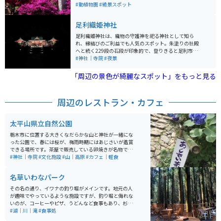
ことが出来ます。その他にも満開の時期が少しずれる、
#動植物園
#絶景スポット
藤やさつきもあるので、長い間花を楽しめます。
足利織姫神社
足利織姫神社は、織物の守護神を祀る神社として知ら
れ、縁結びのご利益でも人気のスポット。朱塗りの社殿
へと続く229段の石段が印象的で、登りきると足利市街
を一望できる絶景が広がる。境内には七つのご縁に対応
#神社｜寺院
#夜景
したカラフルな鳥居が並び、願いに合わせて巡る楽しみ
もあります。夜はライトアップされ、季節により内容は
「周辺の景色が綺麗なスポット」をもっと見る
変わるが17:00〜24:00頃まで幻想的な雰囲気を楽しめま
す。冬の澄んだ空気の中で見る光景は特に美しく、訪れ
る価値が高い。無料駐車場もあり、車やバイクでのアク
周辺のレストラン・カフェ
セスもしやすくツーリングの立ち寄りにもおすすめ。
太平山県立自然公園
栃木市に位置する大きくなだらかな山と神社が一緒にな
った公園で、春には桜が、梅雨時期にはあじさいが鑑賞
できる場所です。茶屋で販売している卵焼きが名物で、
きれいな景色を楽しみながらいただけます。
#神社｜寺院
#文化施設
#山｜高原
#カフェ｜軽食
名草いわなパーク
その名の通り、イワナの釣り堀がメインです。地元の人
が趣味でやっているような施設ですが、釣り堀と侮れな
いのが、コーヒーやピザ、うどんなど食事もあり、杉林
の林道や散策できる小川にサワガニなどもいて、食事や
#湖｜川｜滝
#食事処
リフレッシュにちょうど良い場所です。 イワナ釣りは、