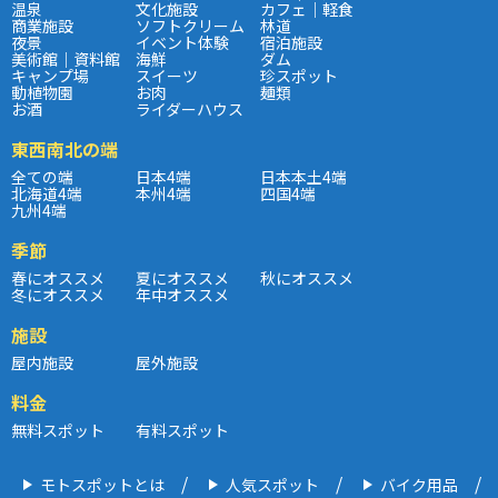
温泉
文化施設
カフェ｜軽食
商業施設
ソフトクリーム
林道
夜景
イベント体験
宿泊施設
美術館｜資料館
海鮮
ダム
キャンプ場
スイーツ
珍スポット
動植物園
お肉
麺類
お酒
ライダーハウス
東西南北の端
全ての端
日本4端
日本本土4端
北海道4端
本州4端
四国4端
九州4端
季節
春にオススメ
夏にオススメ
秋にオススメ
冬にオススメ
年中オススメ
施設
屋内施設
屋外施設
料金
無料スポット
有料スポット
モトスポットとは
人気スポット
バイク用品