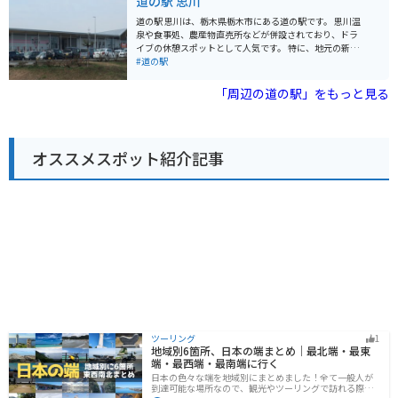
道の駅 思川
も * 益子焼 道の駅みかもは、自然とグルメが楽しめる道
の駅です。ぜひ、お立ち寄りください。
道の駅 思川は、栃木県栃木市にある道の駅です。 思川温
泉や食事処、農産物直売所などが併設されており、ドラ
イブの休憩スポットとして人気です。 特に、地元の新鮮
な野菜や果物が並ぶ農産物直売所は、観光客にも人気が
#道の駅
あります。 思川温泉は、ナトリウム-塩化物温泉で、神経
痛や筋肉痛、関節痛などに効果があると言われていま
「周辺の道の駅」をもっと見る
す。 また、露天風呂からは、四季折々の美しい景色を楽
しむことができます。 バイクで訪れる場合、道の駅 思川
には、広々とした駐車場が完備されているので安心で
す。 周辺には、太平山やあしかがフラワーパークなど、
オススメスポット紹介記事
観光スポットも点在しているので、ツーリングの拠点と
してもおすすめです。 道の駅 思川で人気の名産品は、栃
木県産の米粉を使った「思川だんご」です。 その他に
も、地元産の野菜や果物を使った加工品など、お土産に
最適な商品が数多く販売されています。
ツーリング
1
地域別6箇所、日本の端まとめ｜最北端・最東
端・最西端・最南端に行く
日本の色々な端を地域別にまとめました！全て一般人が
到達可能な場所なので、観光やツーリングで訪れる際の