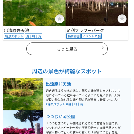
出流原弁天池
足利フラワーパーク
絶景スポット
湖｜川｜滝
動植物園
イベント体験
もっと見る
周辺の景色が綺麗なスポット
出流原弁天池
透き通るような水の池に、周りの緑が映し出されていて
池に泳いでいる鯉が浮いているようにも見えます。天気
が良い時に訪れると緑や鯉の色が映えて最高です。人も
少しは集まっていますが、長居する人が少ないのか有名
#絶景スポット
#湖｜川｜滝
ではないのか落ち着いて楽しめます。
つつじが岡公園
「つつじまつり」が開催されることで有名な公園です。
つつじの古木や当地出身の宇宙飛行士の向井千秋さんが
宇宙へ持って行った種から育った「宇宙つつじ」を見る