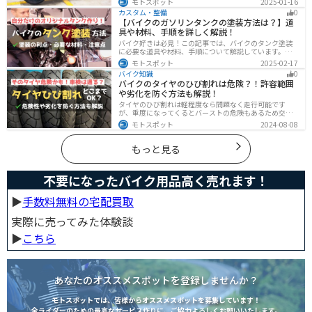
モトスポット
2025-01-16
は、個性的なデザインと高い走行性能が魅力です。この
カスタム・整備
0
記事を読めば、ストリートファイターバイクの魅力がわ
【バイクのガソリンタンクの塗装方法は？】道
かります。
具や材料、手順を詳しく解説！
バイク好きは必見！この記事では、バイクのタンク塗装
に必要な道具や材料、手順について解説しています。実
はバイクのタンクを塗装すると、傷や錆を修復でき、タ
モトスポット
2025-02-17
ンクの長持ちにつながります。この記事を読めば、自分
バイク知識
0
でバイクのタンクを塗装する方法がわかるでしょう。
バイクのタイヤのひび割れは危険？！許容範囲
や劣化を防ぐ方法も解説！
タイヤのひび割れは軽程度なら問題なく走行可能です
が、重度になってくるとバーストの危険もあるため交換
が必要です。どの程度なら大丈夫なのか、タイヤのひび
モトスポット
2024-08-08
割れを防ぐ方法などまとめました。快適安全にバイクに
乗るためにもしっかりとチェックしておきましょう。
もっと見る
不要になったバイク用品高く売れます！
▶︎
手数料無料の宅配買取
実際に売ってみた体験談
▶︎
こちら
あなたのオススメスポットを登録しませんか？
モトスポットでは、皆様からオススメスポットを募集しています！
全ライダーのための最高なサービス作りに、ご協力よろしくお願いいたします。