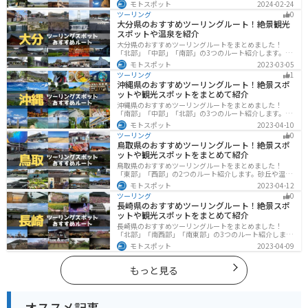
参考にしてください。
モトスポット
2024-02-24
ツーリング
0
大分県のおすすめツーリングルート！絶景観光
スポットや温泉を紹介
大分県のおすすめツーリングルートをまとめました！
「北部」「中部」「南部」の3つのルート紹介します。阿
蘇の雄大な自然を満喫できるスポットや温泉を満喫する
モトスポット
2023-03-05
ツーリングができます。バイクで大分県にツーリングに
ツーリング
1
行く際は参考にしてください。
沖縄県のおすすめツーリングルート！絶景スポ
ットや観光スポットをまとめて紹介
沖縄県のおすすめツーリングルートをまとめました！
「南部」「中部」「北部」の3つのルート紹介します。美
しいビーチや歴史と文化に溢れたスポットが多数あり、
モトスポット
2023-04-10
様々な楽しみ方ができます。バイクで沖縄県にツーリン
ツーリング
0
グに行く際は参考にしてください。
鳥取県のおすすめツーリングルート！絶景スポ
ットや観光スポットをまとめて紹介
鳥取県のおすすめツーリングルートをまとめました！
「東部」「西部」の2つのルート紹介します。砂丘や温泉
地、歴史ある城跡など魅力溢れるスポットが多数あるの
モトスポット
2023-04-12
で楽しめます。バイクで鳥取県にツーリングに行く際は
ツーリング
0
参考にしてください。
長崎県のおすすめツーリングルート！絶景スポ
ットや観光スポットをまとめて紹介
長崎県のおすすめツーリングルートをまとめました！
「北部」「南西部」「南東部」の3つのルート紹介しま
す。国際色豊かな街並みや世界遺産、絶景ポイントが数
モトスポット
2023-04-09
多く存在し、様々な楽しみ方ができます。バイクで長崎
県にツーリングに行く際は参考にしてください。
もっと見る
オススメ記事