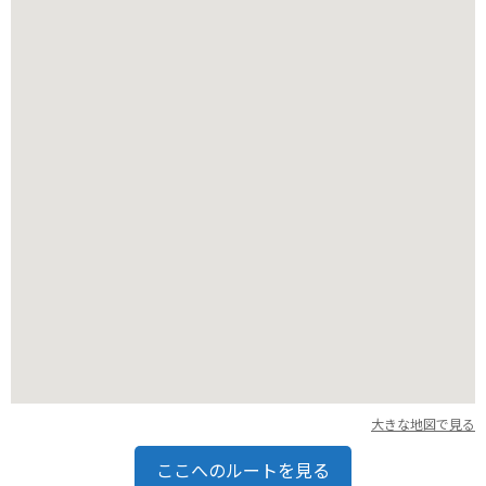
施設内には、食堂や売店もあるので、手ぶらで訪れても一日中
楽しむことができます。
バイクで行く場合は、周辺の道路は比較的走りやすく、ツーリ
ングにもおすすめです。
ただし、山岳地帯のため、天候の変化には注意が必要です。
紅葉の季節には、美しい景色も楽しめます。
大きな地図で見る
ここへのルートを見る