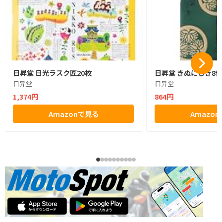
日昇堂 日光ラスク匠20枚
日昇堂 きぬにしき8
日昇堂
日昇堂
1,374円
864円
Amazonで見る
Amazo