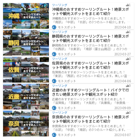
ツーリング
1
沖縄県のおすすめツーリングルート！絶景スポ
ットや観光スポットをまとめて紹介
沖縄県のおすすめツーリングルートをまとめました！
「南部」「中部」「北部」の3つのルート紹介します。美
しいビーチや歴史と文化に溢れたスポットが多数あり、
モトスポット
2023-04-10
様々な楽しみ方ができます。バイクで沖縄県にツーリン
ツーリング
1
グに行く際は参考にしてください。
静岡県のおすすめツーリングルート！絶景スポ
ットや観光スポットをまとめて紹介
静岡県のおすすめツーリングルートをまとめました！
「北西部」「北東部」「南部（富士山周辺）」の3つのル
ート紹介します。富士山を中心に自然豊かな景色や食事
モトスポット
2023-03-27
を楽しめるスポットが多数あります。バイクで静岡県に
ツーリング
0
ツーリングに行く際は参考にしてください。
佐賀県のおすすめツーリングルート！絶景スポ
ットや観光スポットをまとめて紹介
佐賀県のおすすめツーリングルートをまとめました！
「東部」「西部」の2つのルート紹介します。美しい温泉
地や古墳群、歴史ある城や神社仏閣など、バイクツーリ
モトスポット
2023-04-06
ングに適したスポットが多数存在し、様々な楽しみ方が
ツーリング
0
できます。バイクで佐賀県にツーリングに行く際は参考
近畿のおすすめツーリングルート！バイクで行
にしてください。
きたい絶景スポットや観光スポット紹介
近畿のおすすめツーリングスポットをまとめました！
「滋賀県」「京都府」「大阪府」「兵庫県」「奈良県」
「和歌山」の各県の観光地紹介します。自然豊かな山々
モトスポット
2023-09-09
や湖、温泉地が点在し、四季折々の景色を楽しめるスポ
ツーリング
0
ットが多数あります。バイクで近畿にツーリングに行く
奈良県のおすすめツーリングルート！絶景スポ
際は参考にしてください。
ットや観光スポットをまとめて紹介
奈良県のおすすめツーリングルートをまとめました！
「北部」「中部」「南部」の3つのルート紹介します。歴
史のある神社寺院が多数あり、自然豊かや山々、グルメ
モトスポット
2023-03-07
を満喫するツーリングができます。バイクで奈良県にツ