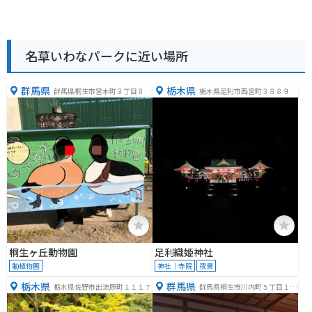
名草いわなパークに近い場所
群馬県
栃木県
群馬県桐生市宮本町３丁目８
栃木県足利市西宮町３８８９
−１３
桐生ヶ丘動物園
足利織姫神社
動植物園
神社｜寺院
夜景
栃木県
群馬県
栃木県佐野市出流原町１１１７
群馬県桐生市川内町５丁目１６
０８