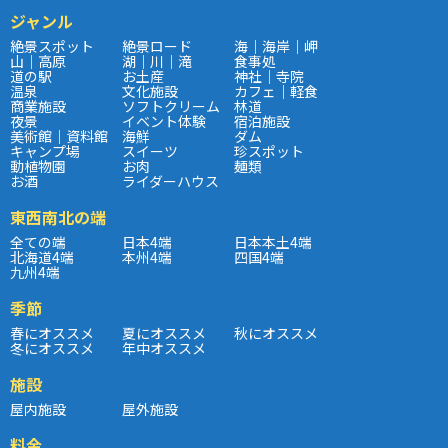
ジャンル
絶景スポット
絶景ロード
海｜海岸｜岬
山｜高原
湖｜川｜滝
食事処
道の駅
お土産
神社｜寺院
温泉
文化施設
カフェ｜軽食
商業施設
ソフトクリーム
林道
夜景
イベント体験
宿泊施設
美術館｜資料館
海鮮
ダム
キャンプ場
スイーツ
珍スポット
動植物園
お肉
麺類
お酒
ライダーハウス
東西南北の端
全ての端
日本4端
日本本土4端
北海道4端
本州4端
四国4端
九州4端
季節
春にオススメ
夏にオススメ
秋にオススメ
冬にオススメ
年中オススメ
施設
屋内施設
屋外施設
料金