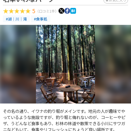
5
（口コミ1件）
#湖｜川｜滝
#食事処
その名の通り、イワナの釣り堀がメインです。地元の人が趣味でや
っているような施設ですが、釣り堀と侮れないのが、コーヒーやピ
ザ、うどんなど食事もあり、杉林の林道や散策できる小川にサワガ
ニなどもいて、食事やリフレッシュにちょうど良い場所です。