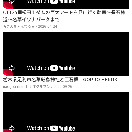
CT125■松田川ダムの巨大アートを見に行く動画～長石林
道～名草イワナパークまで
★きんちゃんねる★ / 2026-04-24
栃木県足利市名草厳島神社と巨石群 GOPRO HERO8
naogourmand_ナオグルマン / 2020-09-26