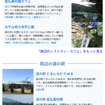
富弘美術館カフェ
みどり市東町出身の詩画作家、星野富弘さんの作品を展
示している富弘美術館とカフェがあります。席から望む
草木湖畔の四季折々の景色と自家製のパンやシフォンケ
ーキを一緒に楽しむことができます。地産の卵を使った
#美術館｜資料館
#カフェ｜軽食
#スイーツ
シンプルなシフォンケーキが絶品の美術館にあるカフェ
です。
太平山県立自然公園
栃木市に位置する大きくなだらかな山と神社が一緒にな
った公園で、春には桜が、梅雨時期にはあじさいが鑑賞
できる場所です。茶屋で販売している卵焼きが名物で、
きれいな景色を楽しみながらいただけます。
#神社｜寺院
#文化施設
#山｜高原
#カフェ｜軽食
「周辺のレストラン・カフェ」をもっと見る
周辺の道の駅
道の駅 どまんなか たぬま
道の駅 どまんなか たぬまは、栃木県佐野市にある道の駅
です。東北自動車道佐野藤岡インターチェンジに隣接し
ており、アクセスが非常に便利です。 地元の農産物が購
入できる直売所や、佐野ラーメンやいもフライなど地元
#道の駅
グルメが味わえる飲食店が人気です。 特に、バイクツー
リングの休憩場所として人気があり、多くのライダーが
道の駅 富弘美術館
集まります。駐車場も広く、休憩 facilities も充実してい
るので、ツーリングの拠点としてもおすすめです。 周辺
道の駅 富弘美術館は、群馬県みどり市にある道の駅で