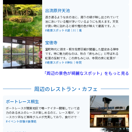
したカラフルな鳥居が並び、願いに合わせて巡る楽しみ
もあります。夜はライトアップされ、季節により内容は
出流原弁天池
変わるが17:00〜24:00頃まで幻想的な雰囲気を楽しめま
す。冬の澄んだ空気の中で見る光景は特に美しく、訪れ
透き通るような水の池に、周りの緑が映し出されていて
る価値が高い。無料駐車場もあり、車やバイクでのアク
池に泳いでいる鯉が浮いているようにも見えます。天気
セスもしやすくツーリングの立ち寄りにもおすすめ。
が良い時に訪れると緑や鯉の色が映えて最高です。人も
少しは集まっていますが、長居する人が少ないのか有名
#絶景スポット
#湖｜川｜滝
ではないのか落ち着いて楽しめます。
宝徳寺
室町時代に領主・桐生佐野正綱が開基した歴史ある禅寺
です。特に魅力的なのは、秋の「床もみじ」と呼ばれる
紅葉の反射です。この床もみじは、寺院の床に紅葉が映
し出される美しい光景で、毎年多くの観光客が訪れま
#絶景スポット
#神社｜寺院
す。紅葉の見頃は11月中旬で、この期間には特別公開も
行われます。 また、春には「新緑の床もみじ特別公
「周辺の景色が綺麗なスポット」をもっと見る
開」、夏には「風鈴まつり」など、季節ごとに異なるイ
ベントが開催されるため、年間を通じて訪れる楽しみが
あります。特に、5月には新緑の美しさが床に映し出され
周辺のレストラン・カフェ
る様子を楽しむことができます。寺院の周辺には鳴神山
などの自然も豊かで、散策を楽しむのにも最適です。 床
はL字型に仕切られているため、混雑していても人が入り
ボートレース桐生
込まずきれいな写真を撮ることができます。近くに駐車
場はありますが少々歩きます。混雑するシーズンにはも
ボートレースが関東地区で唯一ナイター開催していて迫
う少し遠くの駐車場に止めるか、臨時駐車場からのシャ
力のある水上のレースが楽しめるのと、レース場が、ソ
トルバスで行くことになります。
ースカツ丼など美味グルメが充実しており、食だけでも
楽しめる また、従業員をキャスト、お客様をゲストと
#イベント体験
#食事処
呼んでおり、ディズニーランドのような夢の国、非日常
的な世界を楽しめる