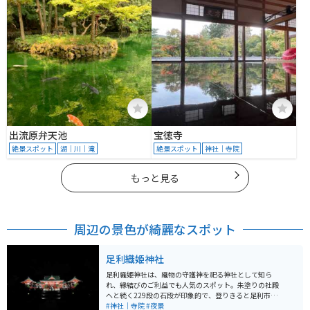
出流原弁天池
宝徳寺
絶景スポット
湖｜川｜滝
絶景スポット
神社｜寺院
もっと見る
周辺の景色が綺麗なスポット
足利織姫神社
足利織姫神社は、織物の守護神を祀る神社として知ら
れ、縁結びのご利益でも人気のスポット。朱塗りの社殿
へと続く229段の石段が印象的で、登りきると足利市街
を一望できる絶景が広がる。境内には七つのご縁に対応
#神社｜寺院
#夜景