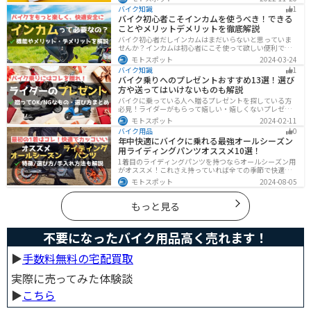
つ紹介します！Amazonギフト券をやAmazonポイント、
バイク知識
1
Amazonプライム、タイムセールを活用して安くお得に買
バイク初心者こそインカムを使うべき！できる
いましょう。
ことやメリットデメリットを徹底解説
バイク初心者だしインカムはまだいらないと思っていま
せんか？インカムは初心者にこそ使って欲しい便利で安
全に運転するための機器です。インカムでできることや
モトスポット
2024-03-24
メリットデメリットなどまとめましたので、気になって
バイク知識
1
いる人はぜひ参考にしてください。
バイク乗りへのプレゼントおすすめ13選！選び
方や送ってはいけないものも解説
バイクに乗っている人へ贈るプレゼントを探している方
必見！ライダーがもらって嬉しい・嬉しくないプレゼン
トをまとめました。選び方やオススメのプレゼントも紹
モトスポット
2024-02-11
介していますので、プレゼント選びの参考にしてくださ
バイク用品
0
い。
年中快適にバイクに乗れる最強オールシーズン
用ライディングパンツオススメ10選！
1着目のライディングパンツを持つならオールシーズン用
がオススメ！これさえ持っていれば全ての季節で快適に
ツーリングできます。快適性だけでなく、機能性やデザ
モトスポット
2024-08-05
インに優れたものも多くあるので、安全にカッコよくバ
イクに乗りたい人は是非持っておきましょう。
もっと見る
不要になったバイク用品高く売れます！
▶︎
手数料無料の宅配買取
実際に売ってみた体験談
▶︎
こちら