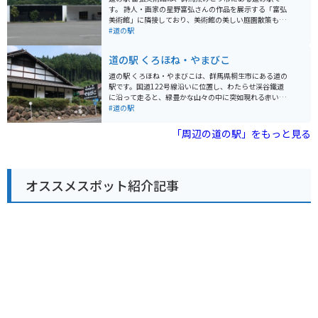
には、佐野プレミアム・アウトレットやあしかがフラワ
す。 詩人・画家の星野富弘さんの作品を展示する「富弘
ーパークなど、観光スポットも充実しています。また、
美術館」に隣接しており、美術館の美しい庭園散策も楽
少し足を延ばせば、世界遺産の日光東照宮にもアクセス
しめます。 館内には、地元の新鮮な農産物を販売する直
#道の駅
できます。道の駅 どまんなか たぬまは、栃木観光の拠点
売所や、地元食材を使った料理を提供するレストランが
として最適な場所と言えるでしょう。
あります。 バイクで訪れる場合は、道の駅に隣接する駐
道の駅 くろほね・やまびこ
車場にバイク専用の駐車スペースがあります。 周辺に
は、草木ダムやわたらせ渓谷鐵道など、自然豊かな観光
道の駅 くろほね・やまびこは、群馬県桐生市にある道の
スポットが多く点在しているので、ツーリングの拠点と
駅です。国道122号線沿いに位置し、わたらせ渓谷鐵道
しても最適です。 地元の名産品としては、こんにゃくや
に沿って走ると、緑豊かな山々の中に突如現れる赤い屋
麦きりなどの麺類、ゆばなどが有名です。 また、道の駅
根が目印です。 地元の農産物直売所では、新鮮な野菜や
#道の駅
周辺には、これらの名産品を販売する店や、地元食材を
果物が販売されており、特に、やまびこ農産物生産組合
使った料理を提供する飲食店も数多くあります。
が手塩にかけて育てた新鮮野菜は人気です。 食事処で
「周辺の道の駅」をもっと見る
は、地元産の食材をふんだんに使った料理を楽しむこと
ができ、特に、群馬県産のブランド豚「やまと豚」を使
った料理がおすすめです。 バイクで訪れる際は、道の駅
に併設された駐車場にバイクを停めることができます。
オススメスポット紹介記事
周辺は自然豊かなエリアで、わたらせ渓谷鐵道を眺めな
がらのツーリングもおすすめです。 道の駅 くろほね・や
まびこは、地元の魅力が詰まった道の駅です。ドライブ
やツーリングの休憩にぜひ立ち寄ってみてください。