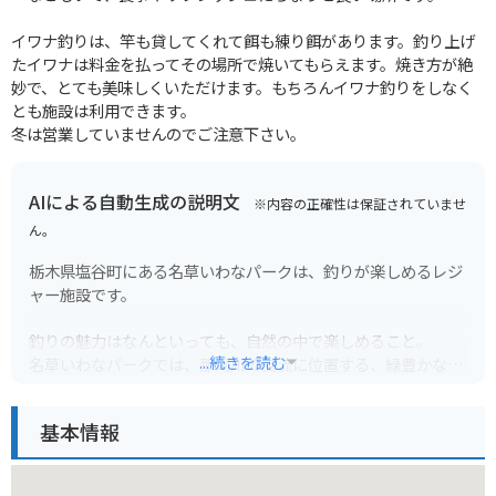
イワナ釣りは、竿も貸してくれて餌も練り餌があります。釣り上げ
たイワナは料金を払ってその場所で焼いてもらえます。焼き方が絶
妙で、とても美味しくいただけます。もちろんイワナ釣りをしなく
とも施設は利用できます。
冬は営業していませんのでご注意下さい。
AIによる自動生成の説明文
※内容の正確性は保証されていませ
ん。
栃木県塩谷町にある名草いわなパークは、釣りが楽しめるレジ
ャー施設です。
釣りの魅力はなんといっても、自然の中で楽しめること。
...続きを読む
名草いわなパークでは、那珂川の支流に位置する、緑豊かな環
境の中でニジマスやイワナ、ヤマメなどの渓流釣りが楽しめま
す。
基本情報
釣った魚はその場で焼いて食べることができるので、新鮮な味
を楽しむことができます。