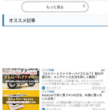
ーリングに行く際は参考にしてください。
もっと見る
オススメ記事
バイク知識
0
【ストリートファイターバイクとは？】魅力や
選び方、メンテナンス方法を詳しく解説！
バイク好きは必見！この記事では、ストリートファイタ
ーバイクの魅力や選び方、正しいメンテナンス方法につ
いて解説しています。実はストリートファイターバイク
モトスポット
2025-01-16
は、個性的なデザインと高い走行性能が魅力です。この
バイク知識
0
記事を読めば、ストリートファイターバイクの魅力がわ
Amazonで安く買う4つの方法、お得に買いた
かります。
い人必見！
Amazonは、ただ商品を購入すればいいと思っていません
か？実はAmazonには、どんな商品でも安く買う方法が存
在します。この記事では、Amazonでお得に買う方法を4
モトスポット
2022-11-20