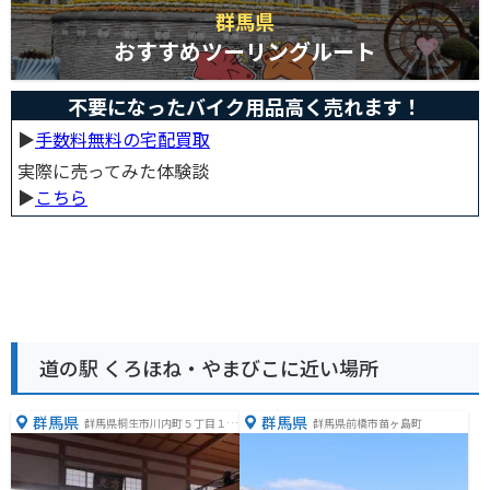
群馬県
おすすめツーリングルート
不要になったバイク用品高く売れます！
▶︎
手数料無料の宅配買取
実際に売ってみた体験談
▶︎
こちら
道の駅 くろほね・やまびこに近い場所
群馬県
群馬県
群馬県桐生市川内町５丁目１６
群馬県前橋市苗ヶ島町
０８