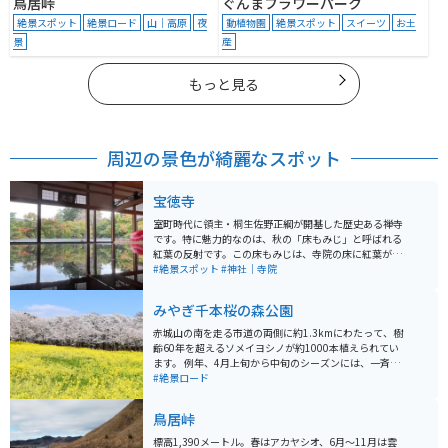
鳥居峠
ぐんまフラワーパーク
絶景スポット
絶景ロード
山｜高原
夜
動植物園
絶景スポット
スイーツ
お土
景
産
もっと見る
周辺の景色が綺麗なスポット
宝徳寺
室町時代に領主・桐生佐野正綱が開基した歴史ある禅寺
です。特に魅力的なのは、秋の「床もみじ」と呼ばれる
紅葉の反射です。この床もみじは、寺院の床に紅葉が映
し出される美しい光景で、毎年多くの観光客が訪れま
#絶景スポット
#神社｜寺院
す。紅葉の見頃は11月中旬で、この期間には特別公開も
行われます。 また、春には「新緑の床もみじ特別公
みやぎ千本桜の森公園
開」、夏には「風鈴まつり」など、季節ごとに異なるイ
ベントが開催されるため、年間を通じて訪れる楽しみが
赤城山の南を走る市道の両側に約1.3kmにわたって、樹
あります。特に、5月には新緑の美しさが床に映し出され
齢60年を超えるソメイヨシノが約1000本植えられてい
る様子を楽しむことができます。寺院の周辺には鳴神山
ます。 例年、4月上旬から中旬のシーズンには、一斉に
などの自然も豊かで、散策を楽しむのにも最適です。 床
咲き誇り、桜のトンネルを作り上げます。「日本のさく
#絶景ロード
はL字型に仕切られているため、混雑していても人が入り
ら名所100選」に選ばれており、県下では有数のサクラ
込まずきれいな写真を撮ることができます。近くに駐車
の名所となっています。 開花の時期に合わせて「赤城南
鳥居峠
場はありますが少々歩きます。混雑するシーズンにはも
面千本桜まつり」が開催され、郷土芸能発表や農産物直
う少し遠くの駐車場に止めるか、臨時駐車場からのシャ
売が行われ夜にはライトアップされます。
標高1,390メートル。春はアカヤシオ、6月～11月は雲