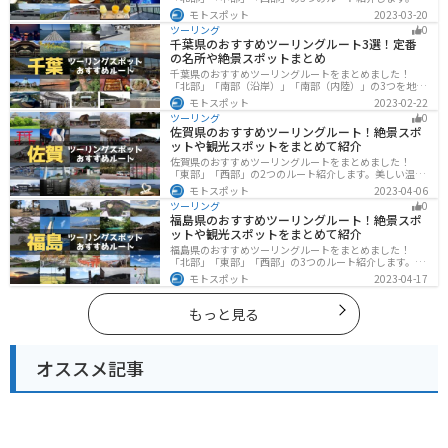
や海といった自然だけでなく、気軽に渡れる島もあり
モトスポット
2023-03-20
様々な楽しみ方ができます。バイクで愛媛県にツーリン
ツーリング
0
グに行く際は参考にしてください。
千葉県のおすすめツーリングルート3選！定番
の名所や絶景スポットまとめ
千葉県のおすすめツーリングルートをまとめました！
「北部」「南部（沿岸）」「南部（内陸）」の3つを地域
別で紹介します！千葉は首都圏からのアクセスも良く、
モトスポット
2023-02-22
海と山どちらも堪能できるのでツーリングには最適な場
ツーリング
0
所です。
佐賀県のおすすめツーリングルート！絶景スポ
ットや観光スポットをまとめて紹介
佐賀県のおすすめツーリングルートをまとめました！
「東部」「西部」の2つのルート紹介します。美しい温泉
地や古墳群、歴史ある城や神社仏閣など、バイクツーリ
モトスポット
2023-04-06
ングに適したスポットが多数存在し、様々な楽しみ方が
ツーリング
0
できます。バイクで佐賀県にツーリングに行く際は参考
福島県のおすすめツーリングルート！絶景スポ
にしてください。
ットや観光スポットをまとめて紹介
福島県のおすすめツーリングルートをまとめました！
「北部」「東部」「西部」の3つのルート紹介します。内
陸部には山々が連なり、海岸線は太平洋に面してるので
モトスポット
2023-04-17
観光スポットが多数あります。バイクで福島県にツーリ
ングに行く際は参考にしてください。
もっと見る
オススメ記事