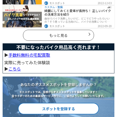
トデメリットをまとめました。早く安く免許取得したい
モトスポット
2022-12-03
なら合宿免許、他人と関わらず取りたいなら通学免許が
カスタム・整備
1
オススメです。自分に合った免許取得方法を選んでくだ
綺麗にしておくと愛車が長持ち！ 正しいバイク
さいね。
の洗車方法を紹介
自分でバイク洗車したいけど、どこでどうやったらいい
の？そう思っている方向けに、バイクの洗車について徹
底的にまとめました。バイク洗車ができる場所から洗車
モトスポット
2022-09-20
手順まで全て解説します。正しい洗車方法は身につける
ことでバイクのメンテナンスにもなります。
もっと見る
不要になったバイク用品高く売れます！
▶︎
手数料無料の宅配買取
実際に売ってみた体験談
▶︎
こちら
あなたのオススメスポットを登録しませんか？
モトスポットでは、皆様からオススメスポットを募集しています！
全ライダーのための最高なサービス作りに、ご協力よろしくお願いいたします。
スポットを登録する