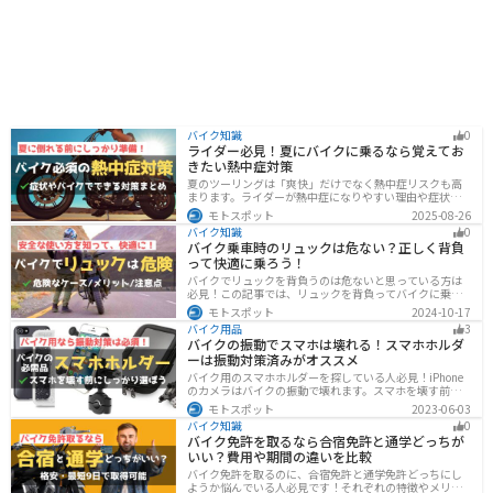
バイク知識
0
ライダー必見！夏にバイクに乗るなら覚えてお
きたい熱中症対策
夏のツーリングは「爽快」だけでなく熱中症リスクも高
まります。ライダーが熱中症になりやすい理由や症状、
危険性、そして安全に楽しむための対策を徹底解説。夏
モトスポット
2025-08-26
用ウェア・水分補給・休憩ポイントの工夫など、猛暑で
バイク知識
0
も快適に走るコツを紹介します。
バイク乗車時のリュックは危ない？正しく背負
って快適に乗ろう！
バイクでリュックを背負うのは危ないと思っている方は
必見！この記事では、リュックを背負ってバイクに乗る
リスクと、安全な方法を紹介しています。実は、荷物の
モトスポット
2024-10-17
量や配置を工夫することで、安全にリュックを使用する
バイク用品
3
ことが可能です。この記事を読めば、バイク乗車時にリ
バイクの振動でスマホは壊れる！スマホホルダ
ュックを安全に使う方法がわかります。
ーは振動対策済みがオススメ
バイク用のスマホホルダーを探している人必見！iPhone
のカメラはバイクの振動で壊れます。スマホを壊す前
に、振動対策がされたスマホホルダーを使うようにしま
モトスポット
2023-06-03
しょう。カメラを壊さないための4つの方法とオススメの
バイク知識
0
スマホホルダーを紹介します。
バイク免許を取るなら合宿免許と通学どっちが
いい？費用や期間の違いを比較
バイク免許を取るのに、合宿免許と通学免許どっちにし
ようか悩んでいる人必見です！それぞれの特徴やメリッ