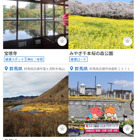
宝徳寺
みやぎ千本桜の森公園
絶景スポット
神社｜寺院
絶景ロード
群馬県
群馬県
群馬県前橋市富士見町赤城山
群馬県前橋市柏倉町２４７１
−７