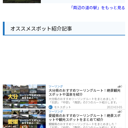
採れたての新鮮な野菜や果物、花などが人気です。レス
トランでは、地元の食材を使った料理が楽しめます。 バ
「周辺の道の駅」をもっと見る
イクで訪れる際は、広々とした駐車場があるので安心で
す。赤城山へのツーリングの拠点としても最適です。周
辺には、赤城神社や赤城山大沼など、観光スポットも充
実しています。
オススメスポット紹介記事
ツーリング
0
大分県のおすすめツーリングルート！絶景観光
スポットや温泉を紹介
大分県のおすすめツーリングルートをまとめました！
「北部」「中部」「南部」の3つのルート紹介します。阿
蘇の雄大な自然を満喫できるスポットや温泉を満喫する
モトスポット
2023-03-05
ツーリングができます。バイクで大分県にツーリングに
ツーリング
0
行く際は参考にしてください。
愛媛県のおすすめツーリングルート！絶景スポ
ットや観光スポットをまとめて紹介
愛媛県のおすすめツーリングルートをまとめました！
「北部」「中部」「西部」の3つのルート紹介します。山