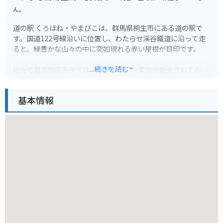
ん。
道の駅 くろほね・やまびこは、群馬県桐生市にある道の駅で
す。国道122号線沿いに位置し、わたらせ渓谷鐵道に沿って走
ると、緑豊かな山々の中に突如現れる赤い屋根が目印です。
...続きを読む
地元の農産物直売所では、新鮮な野菜や果物が販売されてお
り、特に、やまびこ農産物生産組合が手塩にかけて育てた新鮮
野菜は人気です。
基本情報
食事処では、地元産の食材をふんだんに使った料理を楽しむこ
とができ、特に、群馬県産のブランド豚「やまと豚」を使った
料理がおすすめです。
バイクで訪れる際は、道の駅に併設された駐車場にバイクを停
めることができます。周辺は自然豊かなエリアで、わたらせ渓
谷鐵道を眺めながらのツーリングもおすすめです。
道の駅 くろほね・やまびこは、地元の魅力が詰まった道の駅で
す。ドライブやツーリングの休憩にぜひ立ち寄ってみてくださ
い。