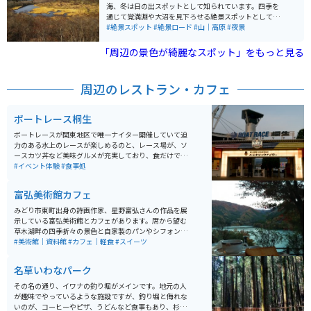
トルバスで行くことになります。
海、冬は日の出スポットとして知られています。四季を
通じて覚満淵や大沼を見下ろせる絶景スポットとしても
人気を集めています。 かつては、水沼(現桐生市)から、
#絶景スポット
#絶景ロード
#山｜高原
#夜景
一の鳥居、二の鳥居を経て、利平茶屋、そして鳥居峠へ
たどり着く赤城山登拝の道があり、昭和30年代には利平
「周辺の景色が綺麗なスポット」をもっと見る
茶屋と鳥居峠を結ぶ地上ケーブルカーが運行していまし
た（現在は廃線）。 運が良ければ、朝焼けでピンクに染
まる雲海や、東京スカイツリーや筑波山などを眺めるこ
周辺のレストラン・カフェ
ともできます。
ボートレース桐生
ボートレースが関東地区で唯一ナイター開催していて迫
力のある水上のレースが楽しめるのと、レース場が、ソ
ースカツ丼など美味グルメが充実しており、食だけでも
楽しめる また、従業員をキャスト、お客様をゲストと
#イベント体験
#食事処
呼んでおり、ディズニーランドのような夢の国、非日常
的な世界を楽しめる
富弘美術館カフェ
みどり市東町出身の詩画作家、星野富弘さんの作品を展
示している富弘美術館とカフェがあります。席から望む
草木湖畔の四季折々の景色と自家製のパンやシフォンケ
ーキを一緒に楽しむことができます。地産の卵を使った
#美術館｜資料館
#カフェ｜軽食
#スイーツ
シンプルなシフォンケーキが絶品の美術館にあるカフェ
です。
名草いわなパーク
その名の通り、イワナの釣り堀がメインです。地元の人
が趣味でやっているような施設ですが、釣り堀と侮れな
いのが、コーヒーやピザ、うどんなど食事もあり、杉林