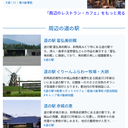
の林道や散策できる小川にサワガニなどもいて、食事や
#湖｜川｜滝
#食事処
リフレッシュにちょうど良い場所です。 イワナ釣りは、
竿も貸してくれて餌も練り餌があります。釣り上げたイ
「周辺のレストラン・カフェ」をもっと見る
ワナは料金を払ってその場所で焼いてもらえます。焼き
方が絶妙で、とても美味しくいただけます。もちろんイ
ワナ釣りをしなくとも施設は利用できます。 冬は営業し
周辺の道の駅
ていませんのでご注意下さい。
道の駅 富弘美術館
道の駅 富弘美術館は、群馬県みどり市にある道の駅で
す。 詩人・画家の星野富弘さんの作品を展示する「富弘
美術館」に隣接しており、美術館の美しい庭園散策も楽
しめます。 館内には、地元の新鮮な農産物を販売する直
#道の駅
売所や、地元食材を使った料理を提供するレストランが
あります。 バイクで訪れる場合は、道の駅に隣接する駐
道の駅 ぐりーんふらわー牧場・大胡
車場にバイク専用の駐車スペースがあります。 周辺に
は、草木ダムやわたらせ渓谷鐵道など、自然豊かな観光
群馬県前橋市の赤城山南面の裾野を走る国道353号線沿
スポットが多く点在しているので、ツーリングの拠点と
いにある道の駅です。北関東一の大きさの茶色のオラン
しても最適です。 地元の名産品としては、こんにゃくや
ダ型風車が目印となります。敷地内の牧場施設には、牛
麦きりなどの麺類、ゆばなどが有名です。 また、道の駅
や、羊、ポニーが、のんびりと草を食べています。ロー
#道の駅
#絶景スポット
#カフェ｜軽食
#食事処
#宿泊施設
周辺には、これらの名産品を販売する店や、地元食材を
ラーすべり台やアスレチック風の遊具も点在しており、
#キャンプ場
#動植物園
使った料理を提供する飲食店も数多くあります。
爽やかな風が吹き抜ける中、楽しく遊ぶことができま
す。また、11棟のバンガローを備えたキャンプ場を併設
道の駅 赤城の恵
しています。
道の駅 赤城の恵は、群馬県前橋市にある道の駅です。赤
城山の南麓、国道353号線沿いに位置し、四季折々の自
然豊かな景色が楽しめます。 地元の農産物が人気で、特
に新鮮な野菜はおすすめです。お土産には、赤城山麓で
#道の駅