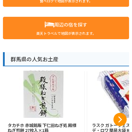
食べログで地図が表示されます。
周辺の宿を探す
楽天トラベルで地図が表示されます。
群馬県の人気お土産
タカチホ 赤城銘販 下仁田ねぎ処 殿様
ラスク ガトーフェス
ねぎ煎餅 27枚入×1箱
デ・ロワ 簡易大袋 R6