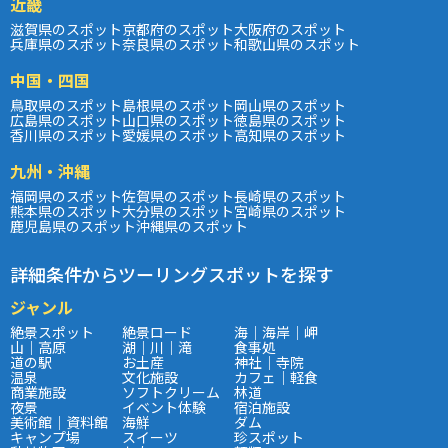
近畿
滋賀県のスポット
京都府のスポット
大阪府のスポット
兵庫県のスポット
奈良県のスポット
和歌山県のスポット
中国・四国
鳥取県のスポット
島根県のスポット
岡山県のスポット
広島県のスポット
山口県のスポット
徳島県のスポット
香川県のスポット
愛媛県のスポット
高知県のスポット
九州・沖縄
福岡県のスポット
佐賀県のスポット
長崎県のスポット
熊本県のスポット
大分県のスポット
宮崎県のスポット
鹿児島県のスポット
沖縄県のスポット
詳細条件からツーリングスポットを探す
ジャンル
絶景スポット
絶景ロード
海｜海岸｜岬
山｜高原
湖｜川｜滝
食事処
道の駅
お土産
神社｜寺院
温泉
文化施設
カフェ｜軽食
商業施設
ソフトクリーム
林道
夜景
イベント体験
宿泊施設
美術館｜資料館
海鮮
ダム
キャンプ場
スイーツ
珍スポット