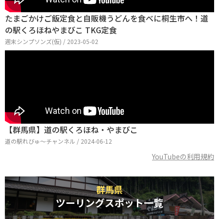
たまごかけご飯定食と自販機うどんを食べに桐生市へ！道
の駅くろほねやまびこ TKG定食
週末シンプソンズ(仮) / 2023-05-02
【群馬県】道の駅くろほね・やまびこ
道の駅れびゅ〜チャンネル / 2024-06-12
YouTubeの利用規約
群馬県
ツーリングスポット一覧