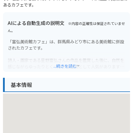
あるカフェです。
AIによる自動生成の説明文
※内容の正確性は保証されていませ
ん。
「富弘美術館カフェ」は、群馬県みどり市にある美術館に併設
されたカフェです。
詩人・画家である星野富弘さんの作品を鑑賞した後に、自然を
...続きを読む
感じながらゆったりとくつろげる空間として人気があります。
大きな窓から見える景色は開放感があり、四季折々の風景を楽
しむことができます。
基本情報
メニューは、地元の食材を使った軽食やスイーツ、ドリンクな
どが揃っています。
美術館からカフェのみの利用も可能なので、ドライブやツーリ
ングの休憩にもおすすめです。
周辺には、わたらせ渓谷鐵道など観光スポットも多いので、ぜ
ひ足を運んでみてください。