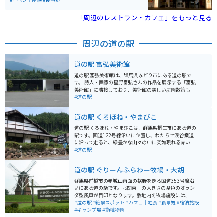
呼んでおり、ディズニーランドのような夢の国、非日常
的な世界を楽しめる
「周辺のレストラン・カフェ」をもっと見る
周辺の道の駅
道の駅 富弘美術館
道の駅 富弘美術館は、群馬県みどり市にある道の駅で
す。 詩人・画家の星野富弘さんの作品を展示する「富弘
美術館」に隣接しており、美術館の美しい庭園散策も楽
しめます。 館内には、地元の新鮮な農産物を販売する直
#道の駅
売所や、地元食材を使った料理を提供するレストランが
あります。 バイクで訪れる場合は、道の駅に隣接する駐
道の駅 くろほね・やまびこ
車場にバイク専用の駐車スペースがあります。 周辺に
は、草木ダムやわたらせ渓谷鐵道など、自然豊かな観光
道の駅 くろほね・やまびこは、群馬県桐生市にある道の
スポットが多く点在しているので、ツーリングの拠点と
駅です。国道122号線沿いに位置し、わたらせ渓谷鐵道
しても最適です。 地元の名産品としては、こんにゃくや
に沿って走ると、緑豊かな山々の中に突如現れる赤い屋
麦きりなどの麺類、ゆばなどが有名です。 また、道の駅
根が目印です。 地元の農産物直売所では、新鮮な野菜や
#道の駅
周辺には、これらの名産品を販売する店や、地元食材を
果物が販売されており、特に、やまびこ農産物生産組合
使った料理を提供する飲食店も数多くあります。
が手塩にかけて育てた新鮮野菜は人気です。 食事処で
道の駅 ぐりーんふらわー牧場・大胡
は、地元産の食材をふんだんに使った料理を楽しむこと
ができ、特に、群馬県産のブランド豚「やまと豚」を使
群馬県前橋市の赤城山南面の裾野を走る国道353号線沿
った料理がおすすめです。 バイクで訪れる際は、道の駅
いにある道の駅です。北関東一の大きさの茶色のオラン
に併設された駐車場にバイクを停めることができます。
ダ型風車が目印となります。敷地内の牧場施設には、牛
周辺は自然豊かなエリアで、わたらせ渓谷鐵道を眺めな
や、羊、ポニーが、のんびりと草を食べています。ロー
#道の駅
#絶景スポット
#カフェ｜軽食
#食事処
#宿泊施設
がらのツーリングもおすすめです。 道の駅 くろほね・や
ラーすべり台やアスレチック風の遊具も点在しており、
#キャンプ場
#動植物園
まびこは、地元の魅力が詰まった道の駅です。ドライブ
爽やかな風が吹き抜ける中、楽しく遊ぶことができま