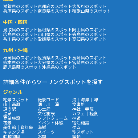
滋賀県のスポット
京都府のスポット
大阪府のスポット
兵庫県のスポット
奈良県のスポット
和歌山県のスポット
中国・四国
鳥取県のスポット
島根県のスポット
岡山県のスポット
広島県のスポット
山口県のスポット
徳島県のスポット
香川県のスポット
愛媛県のスポット
高知県のスポット
九州・沖縄
福岡県のスポット
佐賀県のスポット
長崎県のスポット
熊本県のスポット
大分県のスポット
宮崎県のスポット
鹿児島県のスポット
沖縄県のスポット
詳細条件からツーリングスポットを探す
ジャンル
絶景スポット
絶景ロード
海｜海岸｜岬
山｜高原
湖｜川｜滝
食事処
道の駅
お土産
神社｜寺院
温泉
文化施設
カフェ｜軽食
商業施設
ソフトクリーム
林道
夜景
イベント体験
宿泊施設
美術館｜資料館
海鮮
ダム
キャンプ場
スイーツ
珍スポット
動植物園
お肉
麺類