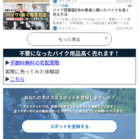
モトスポット
2023-06-01
ーツで選ぶべきポイントや注意点などまとめましたの
バイク知識
0
で、バイクブーツを探している人は参考にしてくださ
バイク買取歴8年の業者に聞いたバイクを高く
い。
売る方法
バイクを高く売るコツや方法について、実際にバイク買
取業者として8年勤務している担当者に話を聞いてきまし
た！高く買い取ってもらえるバイクの特徴や業者がどの
モトスポット
2024-09-04
くらい利益を上乗せしているかなど、バイクを売ろうと
している人は必見の内容になっています。
もっと見る
不要になったバイク用品高く売れます！
▶︎
手数料無料の宅配買取
実際に売ってみた体験談
▶︎
こちら
あなたのオススメスポットを登録しませんか？
モトスポットでは、皆様からオススメスポットを募集しています！
全ライダーのための最高なサービス作りに、ご協力よろしくお願いいたします。
スポットを登録する