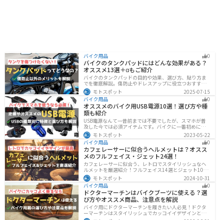
バイク用品
0
バイクのタンクパッドにはどんな効果がある？
オススメ13選＋αもご紹介
バイクのタンクパッドの目的や効果、選び方、貼り方ま
でを徹底解説。傷防止やドレスアップに役立つおすすめ
アイテムも紹介。初心者にも分かりやすい内容で、タン
モトスポット
2025-07-15
クパッド選びに迷っている方に最適な情報をお届けしま
バイク用品
0
す。
オススメのバイク用USB電源10選！選び方や種
類も紹介
USB電源なんて一昔前までは不要でしたが、スマホが普
及した今では必須アイテムです。バイクに一番初めにつ
けたいグッズです。この記事では、そんなバイク用USB電
モトスポット
2023-05-22
源の種類や選び方、オススメ商品を厳選して紹介します
バイク用品
0
ので、ぜひ参考にしてください。
カフェレーサーに似合うヘルメットは？オスス
メのフルフェイス・ジェット24選！
カフェレーサーに似合う、レトロでスタイリッシュなヘ
ルメットを厳選紹介！フルフェイス14選とジェット10選
の多彩なラインナップで、安全性とデザインの両立を実
モトスポット
2024-10-31
現。こだわりのヘルメットで、あなたのライダーズライ
バイク用品
0
フをより魅力的にアップグレードしましょう！
ドクターマーチンはバイクブーツに使える？選
び方やオススメ商品、注意点を解説
バイク用にドクターマーチンを履きたい人必見！ドクタ
ーマーチンはスタイリッシュでカッコイイデザインと高
い機能性で快適なライディングが可能です。バイク用ブ