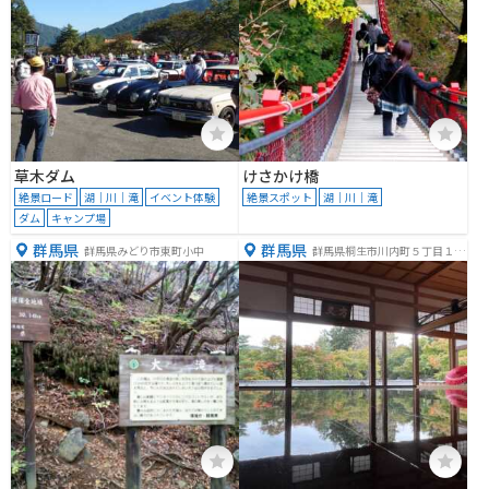
草木ダム
けさかけ橋
絶景ロード
湖｜川｜滝
イベント体験
絶景スポット
湖｜川｜滝
ダム
キャンプ場
群馬県
群馬県
群馬県みどり市東町小中
群馬県桐生市川内町５丁目１６
０８