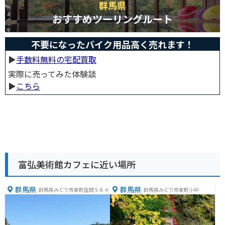
群馬県
おすすめツーリングルート
不要になったバイク用品高く売れます！
▶︎
手数料無料の宅配買取
実際に売ってみた体験談
▶︎
こちら
富弘美術館カフェに近い場所
群馬県
群馬県
群馬県みどり市東町座間５６４
群馬県みどり市東町小中