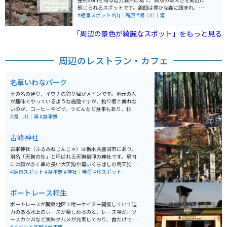
あるため注意が必要ですが、秘境感あるルートと独特の
感じられるスポットです。周囲は豊かな森に囲まれ、春
体験が楽しめるスポットです。
の新緑や秋の紅葉シーズンには特に美しい景観が広がり
#絶景スポット
#山｜高原
#湖｜川｜滝
ます。 滝へはスリルある階段状の吊り橋「けさかけ橋」
を渡って向かい、展望台から全体を見渡せるのも魅力で
「周辺の景色が綺麗なスポット」をもっと見る
す。遊歩道は整備されていますが山道のため歩きやすい
靴が必要です。バイクで訪れる場合はワインディングロ
ードが続き走りごたえがありますが、道幅が狭くカーブ
周辺のレストラン・カフェ
も多いため注意が必要です。秘境感あふれる自然とスリ
リングな体験が楽しめる観光スポットです。
名草いわなパーク
その名の通り、イワナの釣り堀がメインです。地元の人
が趣味でやっているような施設ですが、釣り堀と侮れな
いのが、コーヒーやピザ、うどんなど食事もあり、杉林
の林道や散策できる小川にサワガニなどもいて、食事や
#湖｜川｜滝
#食事処
リフレッシュにちょうど良い場所です。 イワナ釣りは、
竿も貸してくれて餌も練り餌があります。釣り上げたイ
古峰神社
ワナは料金を払ってその場所で焼いてもらえます。焼き
方が絶妙で、とても美味しくいただけます。もちろんイ
古峯神社（ふるみねじんじゃ）は栃木県鹿沼市にあり、
ワナ釣りをしなくとも施設は利用できます。 冬は営業し
別名「天狗の社」と呼ばれる天狗信仰の神社です。境内
ていませんのでご注意下さい。
には顔が赤く鼻の長い大天狗や黒いくちばしの烏天狗な
ど所狭しとたくさんの天狗様が飾られています。 川の向
#絶景スポット
#食事処
#神社｜寺院
#珍スポット
こうには、「古峯園（こほえん）という敷地約99000平
方メートル（30000坪）の廻遊式日本庭園があります。
ボートレース桐生
紅葉の名所として知られています。
ボートレースが関東地区で唯一ナイター開催していて迫
力のある水上のレースが楽しめるのと、レース場が、ソ
ースカツ丼など美味グルメが充実しており、食だけでも
楽しめる また、従業員をキャスト、お客様をゲストと
#イベント体験
#食事処