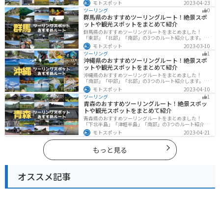
と歴史的なスポット、トキなどの貴重な動物を見られる
モトスポット
2023-04-23
スポットが多数あります。バイクで佐渡島にツーリング
ツーリング
0
に行く際は参考にしてください。
群馬県のおすすめツーリングルート！絶景スポ
ットや観光スポットをまとめて紹介
群馬県のおすすめツーリングルートをまとめました！
「東部」「北部」「南部」の3つのルート紹介します。草
津温泉や伊香保温泉など全国でも有名な温泉や豊かな自
モトスポット
2023-03-10
然を満喫するツーリングができます。バイクで群馬県に
ツーリング
1
ツーリングに行く際は参考にしてください。
沖縄県のおすすめツーリングルート！絶景スポ
ットや観光スポットをまとめて紹介
沖縄県のおすすめツーリングルートをまとめました！
「南部」「中部」「北部」の3つのルート紹介します。美
しいビーチや歴史と文化に溢れたスポットが多数あり、
モトスポット
2023-04-10
様々な楽しみ方ができます。バイクで沖縄県にツーリン
ツーリング
1
グに行く際は参考にしてください。
青森のおすすめツーリングルート！絶景スポッ
トや観光スポットをまとめて紹介
青森県のおすすめツーリングルートをまとめました！
「下北半島」「津軽半島」「南部」の3つのルート紹介し
ます。自然に恵まれた風光明媚な景色や歴史文化に触れ
モトスポット
2023-04-21
られる観光スポットが多くあります。バイクで青森県に
ツーリングに行く際は参考にしてください。
もっと見る
オススメ記事