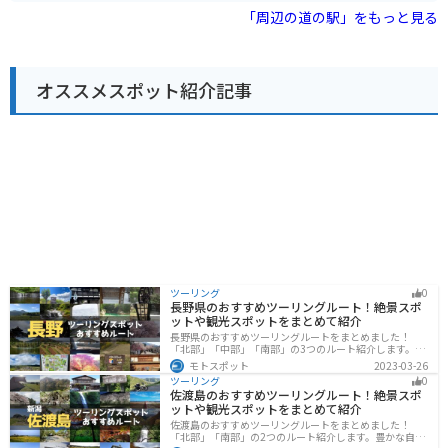
やツーリングの休憩にぜひ立ち寄ってみてください。
す。また、11棟のバンガローを備えたキャンプ場を併設
「周辺の道の駅」をもっと見る
しています。
オススメスポット紹介記事
ツーリング
0
長野県のおすすめツーリングルート！絶景スポ
ットや観光スポットをまとめて紹介
長野県のおすすめツーリングルートをまとめました！
「北部」「中部」「南部」の3つのルート紹介します。諏
訪湖やビーナスラインのような全国でも有名なツーリン
モトスポット
2023-03-26
グスポットが多数あります。バイクで長野県にツーリン
ツーリング
0
グに行く際は参考にしてください。
佐渡島のおすすめツーリングルート！絶景スポ
ットや観光スポットをまとめて紹介
佐渡島のおすすめツーリングルートをまとめました！
「北部」「南部」の2つのルート紹介します。豊かな自然