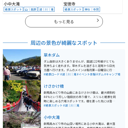
小中大滝
宝徳寺
絶景スポット
山｜高原
湖｜川｜滝
絶景スポット
神社｜寺院
もっと見る
周辺の景色が綺麗なスポット
草木ダム
ダム自体は大きくありませんが、国道122号線がとても
気持ちよく走れます。草木ダムを過ぎると足尾から日光
方面へ行けます。ダムのメインは毎月第一日曜日に行わ
れるダムサンデーです。
#絶景ロード
#湖｜川｜滝
#イベント体験
#ダム
#キャンプ場
けさかけ橋
群馬県みどり市の山奥にあるけさかけ橋は、最大傾斜約
44％という珍しい階段状の吊り橋で、スリルと絶景を同
時に楽しめる穴場スポットです。橋を渡った先には落差
約96mの小中大滝が広がり、迫力ある景観を間近で堪能
#絶景スポット
#湖｜川｜滝
できます。 駐車場から遊歩道を進み、トンネルを抜けた
先に突然現れる赤い橋の景色も印象的です。春の新緑や
小中大滝
秋の紅葉シーズンは特に美しく、自然の魅力を存分に味
わえます。足場は急な階段状のため歩きやすい靴が必須
群馬県みどり市の山深い場所にある小中大滝は、最大落
です。バイクで訪れる場合は道幅が狭く落石の可能性も
差約96mを誇る迫力満点の滝で、自然の雄大さを間近に