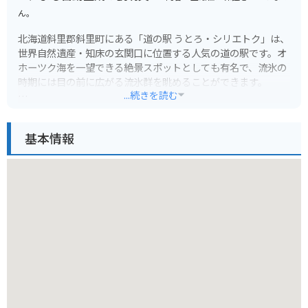
ん。
北海道斜里郡斜里町にある「道の駅 うとろ・シリエトク」は、
世界自然遺産・知床の玄関口に位置する人気の道の駅です。オ
ホーツク海を一望できる絶景スポットとしても有名で、流氷の
時期には目の前に広がる流氷群を眺めることができます。
...続きを読む
施設内には、知床観光の情報コーナーや特産品販売コーナー、
レストランなどがあり、地元の新鮮な魚介類を使った料理や、
基本情報
知床ならではの食材を使ったお土産を楽しむことができます。
また、隣接する「ウトロ温泉 シーサイドホテル」には日帰り入
浴施設もあり、旅の疲れを癒やすこともできます。
バイクで訪れる際は、駐車場も広く、休憩場所としても最適で
す。オホーツク海沿いの道を走る爽快感は格別で、知床の雄大
な自然を満喫できます。周辺には、知床五湖やカムイワッカ湯
の滝など、観光スポットも点在しており、ツーリングの拠点と
してもおすすめです。
知床を訪れた際には、ぜひ立ち寄りたい道の駅です。