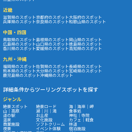
近畿
滋賀県のスポット
京都府のスポット
大阪府のスポット
兵庫県のスポット
奈良県のスポット
和歌山県のスポット
中国・四国
鳥取県のスポット
島根県のスポット
岡山県のスポット
広島県のスポット
山口県のスポット
徳島県のスポット
香川県のスポット
愛媛県のスポット
高知県のスポット
九州・沖縄
福岡県のスポット
佐賀県のスポット
長崎県のスポット
熊本県のスポット
大分県のスポット
宮崎県のスポット
鹿児島県のスポット
沖縄県のスポット
詳細条件からツーリングスポットを探す
ジャンル
絶景スポット
絶景ロード
海｜海岸｜岬
山｜高原
湖｜川｜滝
食事処
道の駅
お土産
神社｜寺院
温泉
文化施設
カフェ｜軽食
商業施設
ソフトクリーム
林道
夜景
イベント体験
宿泊施設