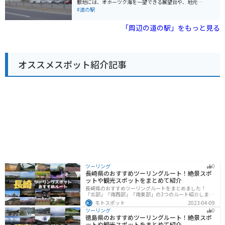
敷地には、オホーツク海を一望できる展望台や、地元の
リング情報】 * オホーツク海沿いの国道335号線は、景
ットも充実しています。 お土産には、斜里町産の鮭とば
新鮮な農産物を販売する直売所、レストランなどがあり
#道の駅
色が良く、ツーリングに最適 * 道の駅には、広い駐車場
や、昆布製品、木彫りの熊などが人気です。道の駅 しゃ
ます。 特にレストランでは、小清水町の特産品である
があるので休憩場所としても便利
りで、雄大な自然と新鮮な食を満喫してみてはいかがで
「小清水そば」や、オホーツク海の新鮮な魚介類を使っ
「周辺の道の駅」をもっと見る
しょうか。
た料理が人気です。 また、道の駅 はなやか（葉菜野花）
小清水は、バイクツーリングの休憩ポイントとしても人
気があります。 オホーツク海沿いの道路は、景色が素晴
らしく、ツーリングに最適です。道の駅には、バイク専
オススメスポット紹介記事
用の駐車場も完備されているので安心です。 小清水町
は、乳製品も有名なので、ソフトクリームやヨーグルト
もおすすめです。
ツーリング
0
長崎県のおすすめツーリングルート！絶景スポ
ットや観光スポットをまとめて紹介
長崎県のおすすめツーリングルートをまとめました！
「北部」「南西部」「南東部」の3つのルート紹介しま
す。国際色豊かな街並みや世界遺産、絶景ポイントが数
モトスポット
2023-04-09
多く存在し、様々な楽しみ方ができます。バイクで長崎
ツーリング
0
県にツーリングに行く際は参考にしてください。
徳島県のおすすめツーリングルート！絶景スポ
ットや観光スポットをまとめて紹介