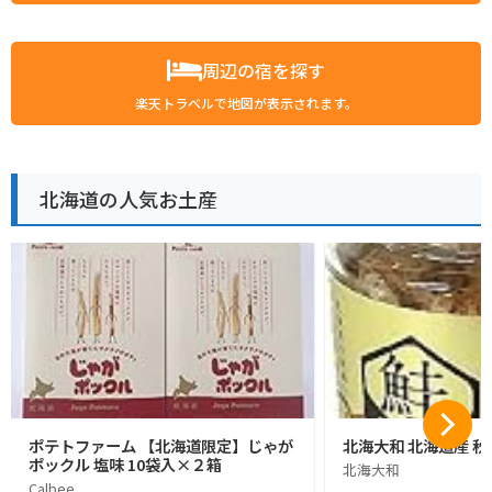
周辺の宿を探す
楽天トラベルで地図が表示されます。
北海道の人気お土産
ポテトファーム 【北海道限定】じゃが
北海大和 北海道産 秋
ポックル 塩味 10袋入×２箱
北海大和
Calbee