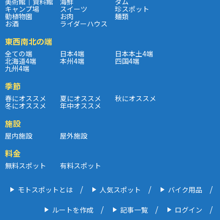
美術館｜資料館
海鮮
ダム
キャンプ場
スイーツ
珍スポット
動植物園
お肉
麺類
お酒
ライダーハウス
東西南北の端
全ての端
日本4端
日本本土4端
北海道4端
本州4端
四国4端
九州4端
季節
春にオススメ
夏にオススメ
秋にオススメ
冬にオススメ
年中オススメ
施設
屋内施設
屋外施設
料金
無料スポット
有料スポット
モトスポットとは
人気スポット
バイク用品
ルートを作成
記事一覧
ログイン