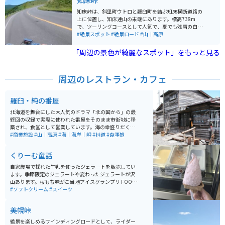
知床峠
ビンや2名用のケビンも利用可能。特に2名用のケビンに
になっているため、利用する時は注意してください。
は電源コンセントがありますが、それ以外の場所ではAC
知床峠は、斜里町ウトロと羅臼町を結ぶ知床横断道路の
電源の利用はできません。 木立の中にあり、夕陽台展望
上に位置し、知床連山の末端にあります。標高738m
台からは夕日に照らされた海面を眺めることができ、近
で、ツーリングコースとして人気で、夏でも残雪の白が
くには「夕陽台の湯」や「知床ボランティア活動施設」
見られることもあります。また、羅臼岳の紅葉も美しい
#絶景スポット
#絶景ロード
#山｜高原
もあります。市街地に隣接しながらも、森の中でのキャ
です。2005年に知床半島が世界自然遺産に登録されまし
ンプを楽しむことができ、林間のサイトはややデコボコ
た。知床横断道路からは、羅臼岳を近くに見ることがで
「周辺の景色が綺麗なスポット」をもっと見る
した傾斜地となっています。 混雑時には好条件の場所で
き、天気が良ければ国後島まで望むことができます。 冬
テントを張るのが難しいかもしれませんが、空いている
期間は数メートルの降雪のため通行止めになります。野
時は快適なサイトを選ぶことができます。夕日を眺める
生動物が飛び出してくる可能性があるので、走行には十
周辺のレストラン・カフェ
際は、展望台が大変混雑するので、近くのホテルの駐車
分注意してください。
場からの眺めもおすすめです。近隣にはコンビニや温泉
施設もあり、知床観光や知床登山のベースキャンプとし
羅臼・純の番屋
ても最適な場所です。
北海道を舞台にした大人気のドラマ「北の国から」の最
終回の収録で実際に使われた番屋をそのまま市街地に移
築され、食堂として営業しています。海の幸盛りだくさ
んのメニューは、観光客や地元の人たちにも人気です。
#商業施設
#山｜高原
#海｜海岸｜岬
#林道
#食事処
くりーむ童話
自家農場で採れた牛乳を使ったジェラートを販売してい
ます。季節限定のジェラートや変わったジェラートが沢
山あります。桜もち味がご当地アイスグランプリ FOOD
EX JAPAN 2012 最高金賞受賞を取っています。
#ソフトクリーム
#スイーツ
美幌峠
絶景を楽しめるワインディングロードとして、ライダー