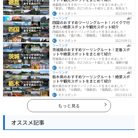
徳島県のおすすめツーリングルートをまとめました！
「東部」「西部」の2つのルート紹介します。有名なうず
しおや山を中心とした自然豊かなスポットが多数ありま
モトスポット
2023-04-04
す。バイクで徳島県にツーリングに行く際は参考にして
ツーリング
0
ください。
四国のおすすめツーリングルート！バイクで行
きたい絶景スポットや観光スポット紹介
四国のおすすめツーリングスポットをまとめました！
「徳島県」「香川県」「愛媛県」「高知県」の各県の観
光地紹介します。自然豊かな山々や湖、温泉地が点在
モトスポット
2023-09-11
し、四季折々の景色を楽しめるスポットが多数ありま
ツーリング
1
す。バイクで四国にツーリングに行く際は参考にしてく
茨城県のおすすめツーリングルート！定番スポ
ださい。
ットや絶景スポットをまとめて紹介
茨城県のおすすめツーリングルートをまとめました！
「北部」「南部」の2つのルート紹介します。海鮮が堪能
できる港や梅の景勝地、自然豊かな山々があるのでツー
モトスポット
2023-02-28
リングにもってこいです。バイクで茨城県にツーリング
ツーリング
0
に行く際は参考にしてください。
栃木県のおすすめツーリングルート！絶景スポ
ットや観光スポットをまとめて紹介
栃木県のおすすめツーリングルートをまとめました！
「北東部」「北西部」「南東部」「南西部」の4つのルー
ト紹介します。日本を代表する神社や広大な山や滝、湖
モトスポット
2023-03-14
などを歴史や自然を満喫するツーリングができます。バ
イクで栃木県にツーリングに行く際は参考にしてくださ
い。
もっと見る
オススメ記事