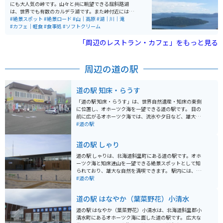
にも大人気の峠です。山々と共に眺望できる屈斜路湖
は、世界でも有数のカルデラ湖です。また峠付近には、
北海道では珍しいヘアピンカーブの場所もあり、直線だ
#絶景スポット
#絶景ロード
#山｜高原
#湖｜川｜滝
けでない走りを楽しむ事もできます。辿り着いた峠から
#カフェ｜軽食
#食事処
#ソフトクリーム
の眺めは、息を飲むほどの絶景が広がっています。
「周辺のレストラン・カフェ」をもっと見る
周辺の道の駅
道の駅 知床・らうす
「道の駅 知床・らうす」は、世界自然遺産・知床の東側
に位置し、オホーツク海を一望できる道の駅です。 目の
前に広がるオホーツク海では、流氷や夕日など、雄大な
自然の景色を楽しむことができます。 また、施設内に
#道の駅
は、知床半島の歴史や文化、自然に関する展示コーナー
や、地元の特産品を販売する売店などがあり、知床観光
道の駅 しゃり
の拠点としても最適です。 特に、羅臼産の新鮮な魚介類
を使った料理は絶品で、レストランでは、ウニ丼や海鮮
道の駅 しゃりは、北海道斜里町にある道の駅です。オホ
丼など、地元の海の幸を堪能することができます。 売店
ーツク海と知床連山を一望できる絶景スポットとして知
では、羅臼昆布や鮭とばなど、お土産に最適な特産品が
られており、雄大な自然を満喫できます。 駅内には、地
数多く販売されています。 バイクで訪れる場合、オホー
元の新鮮な海産物や農産物を販売する直売所や、斜里町
#道の駅
ツク海沿いの国道335号線は、景色が良く、ツーリング
の特産品である鮭を使った料理が楽しめるレストランが
に最適なルートです。 道の駅には、広い駐車場も完備さ
あります。おすすめは、鮭の親子丼や、鮭のちゃんちゃ
道の駅 はなやか（葉菜野花）小清水
れているので、休憩場所としても利用できます。 【おす
ん焼き定食です。 バイクで訪れる際は、駐車場も広く、
すめポイント】 * 雄大なオホーツク海と知床連山を一望
休憩場所としても最適です。周辺には、知床八景の一つ
道の駅 はなやか（葉菜野花）小清水は、北海道斜里郡小
できる絶景スポット * 羅臼産の新鮮な魚介類を使った料
である「オシンコシンの滝」や、世界遺産・知床国立公
清水町にあるオホーツク海に面した道の駅です。 広大な
理が楽しめる * 知床観光の拠点として最適 【バイクツー
園の玄関口となる「知床自然センター」など、観光スポ