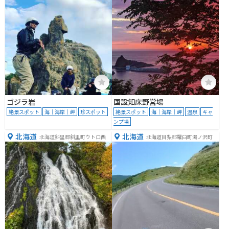
ゴジラ岩
国設知床野営場
絶景スポット
海｜海岸｜岬
珍スポット
絶景スポット
海｜海岸｜岬
温泉
キャ
ンプ場
北海道
北海道
北海道斜里郡斜里町ウトロ西
北海道目梨郡羅臼町湯ノ沢町