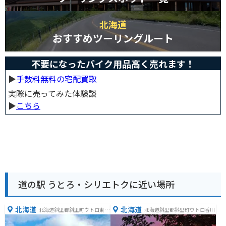
北海道
おすすめツーリングルート
不要になったバイク用品高く売れます！
▶︎
手数料無料の宅配買取
実際に売ってみた体験談
▶︎
こちら
道の駅 うとろ・シリエトクに近い場所
北海道
北海道
北海道斜里郡斜里町ウトロ東１
北海道斜里郡斜里町ウトロ香川
２２