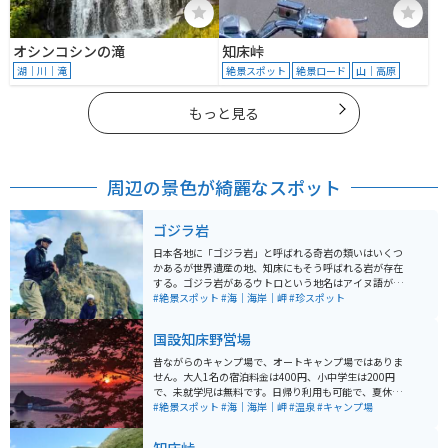
オシンコシンの滝
知床峠
湖｜川｜滝
絶景スポット
絶景ロード
山｜高原
もっと見る
周辺の景色が綺麗なスポット
ゴジラ岩
日本各地に「ゴジラ岩」と呼ばれる奇岩の類いはいくつ
かあるが世界遺産の地、知床にもそう呼ばれる岩が存在
する。ゴジラ岩があるウトロという地名はアイヌ語が語
源。「ウトロチクシ」で「奇岩の多いところ」という意
#絶景スポット
#海｜海岸｜岬
#珍スポット
味です。知床八景に選ばれている「オロンコ岩」をはじ
めとして、帽子岩・げんこつ岩・亀(ガメラ)岩など、そ
国設知床野営場
の名の通りたくさんの奇岩が点在している。 ゴジラ岩
は、本物のゴジラには遠く及ばないが高さが15メートル
昔ながらのキャンプ場で、オートキャンプ場ではありま
あり、観光船が発着するウトロ港のすぐ近くにありま
せん。大人1名の宿泊料金は400円、小中学生は200円
す。角度によってはゴジラに見えないかもしれないため
で、未就学児は無料です。日帰り利用も可能で、夏休み
見過ごされてしまうことも多いこの岩。オロンコ岩のす
時期は特に人気のため、早めの訪問がおすすめ。予約は
#絶景スポット
#海｜海岸｜岬
#温泉
#キャンプ場
ぐ近くにあるので、オロンコ岩を見たら一緒にゴジラ岩
受け付けておらず、全て先着順となっています。 施設に
にも足を運ぶのがオススメです。ゴジラ岩の真下に「ゴ
は管理事務所や炊事場、トイレがあり、また4名用のケ
ジラの手湯」もあり、源泉を使用している。温度は高め