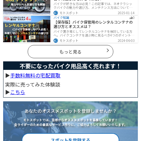
バイクが好きな方は必見！この記事では、ネオクラシッ
クバイクの魅力や選び方、メンテナンス方法について解
説しています。実はネオクラシックバイクは、見た目と
モトスポット
2025-01-14
機能性の両方を求める人に最適なです。この記事を読め
バイク知識
0
ば、ネオクラシックバイクの魅力が理解できます。
【保存版】バイク保管用のレンタルコンテナの
選び方とオススメは？
バイク置き場としてレンタルコンテナを検討している方
へ。バイクコンテナを選ぶ時に見るべき4つのポイントと
オススメのレンタルコンテナ会社を徹底解説。これさえ
モトスポット
2024-06-03
読めば自分に最適なレンタルコンテナを見つけることが
できます。
もっと見る
不要になったバイク用品高く売れます！
▶︎
手数料無料の宅配買取
実際に売ってみた体験談
▶︎
こちら
あなたのオススメスポットを登録しませんか？
モトスポットでは、皆様からオススメスポットを募集しています！
全ライダーのための最高なサービス作りに、ご協力よろしくお願いいたします。
スポットを登録する