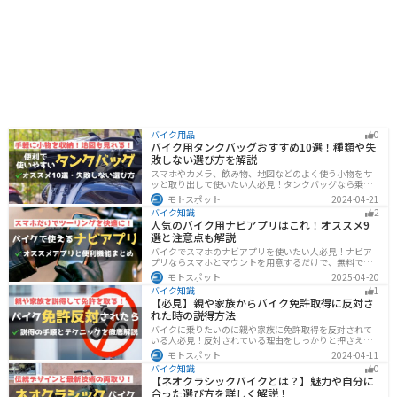
バイク用品
0
バイク用タンクバッグおすすめ10選！種類や失
敗しない選び方を解説
スマホやカメラ、飲み物、地図などのよく使う小物をサ
ッと取り出して使いたい人必見！タンクバッグなら乗車
中でも簡単に荷物を確認できます。脱着もマグネットや
モトスポット
2024-04-21
吸盤でつけるだけで非常に簡単、しっかり固定したい人
バイク知識
2
はベルトを使うこともできます。
人気のバイク用ナビアプリはこれ！オススメ9
選と注意点も解説
バイクでスマホのナビアプリを使いたい人必見！ナビア
プリならスマホとマウントを用意するだけで、無料です
ぐにナビが利用できます。インカムがあれば音声案内も
モトスポット
2025-04-20
聞けるので運転に集中したまま簡単にルートの把握がで
バイク知識
1
きます。慣れない土地やツーリングなどで活躍すること
【必見】親や家族からバイク免許取得に反対さ
間違いなしのオススメナビアプリを紹介します。
れた時の説得方法
バイクに乗りたいのに親や家族に免許取得を反対されて
いる人必見！反対されている理由をしっかりと押さえて
おけば相手に理解してもらえます。無闇に説得するので
モトスポット
2024-04-11
はなく、誠意を持って対応することが大切です。この記
バイク知識
0
事では理由や説得の手順、テクニックをまとめました。
【ネオクラシックバイクとは？】魅力や自分に
合った選び方を詳しく解説！