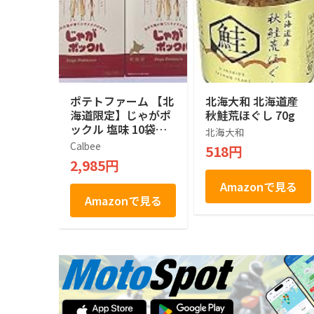
ポテトファーム 【北
北海大和 北海道産
海道限定】じゃがポ
秋鮭荒ほぐし 70g
ックル 塩味 10袋入
北海大和
×２箱
Calbee
518円
2,985円
Amazonで見る
Amazonで見る