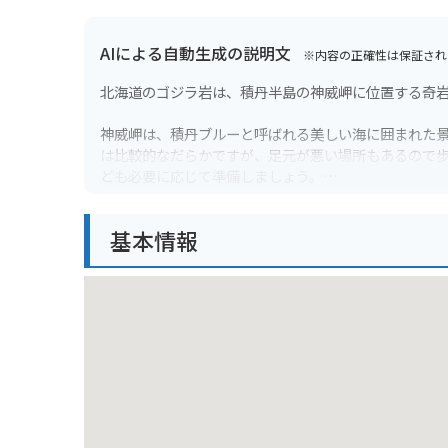
AIによる自動生成の説明文
※内容の正確性は保証され
北海道のゴジラ岩は、積丹半島の神威岬に位置する奇
神威岬は、積丹ブルーと呼ばれる美しい海に囲まれた
は比較的なだらかですが、足元が悪い場所もあるので
ども必要に応じて準備しましょう。
ゴジラ岩は、岬の先端にあるため、駐車場から30分ほ
基本情報
島々などを見ることができます。
特に、夕暮れ時には、夕日に照らされたゴジラ岩がシ
バイクで訪れる場合は、神威岬駐車場にバイクを停め
積丹半島は、ウニやアワビなどの海産物が有名です。
また、積丹半島には、他にも積丹岬や島武意海岸など
ットも訪れてみることをおすすめします。