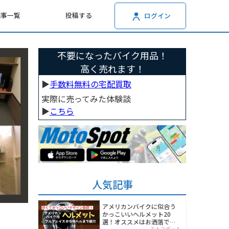
記事一覧
投稿する
ログイン
不要になったバイク用品！
高く売れます！
▶︎
手数料無料の宅配買取
実際に売ってみた体験談
▶︎
こちら
人気記事
アメリカンバイクに似合う
かっこいいヘルメット20
選！オススメはお洒落でワ
モトスポット