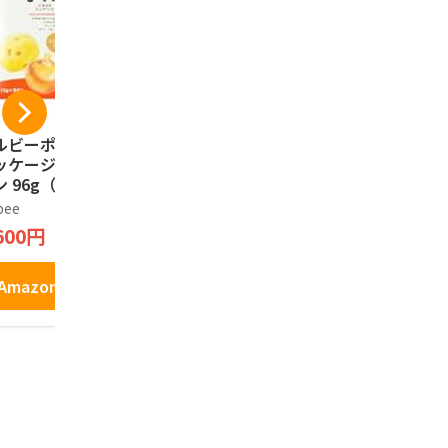
ルビーポテト【新
ISHIYA 白い恋人（ホ
プリッツ グ
ッケージ】ぽてコ
ワイト）12枚入
ごころPRE
 96g（16g*6
もろこし＞
石屋製菓
）1箱
定発売 24.
bee
プリッツ
1,790円
600円
1,277円
Amazonで見る
Amazonで見る
Amazo