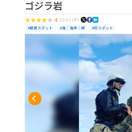
ゴジラ岩
4
（口コミ1件）
#絶景スポット
#海｜海岸｜岬
#珍スポット