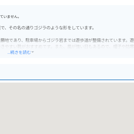
ていません。
岩で、その名の通りゴジラのような形をしています。
景勝地であり、駐車場からゴジラ岩までは遊歩道が整備されています。
歩きやすい靴がおすすめです。また、風が強い日もあるので、帽子や防
...続きを読む
ど歩きます。途中の景色も素晴らしく、断崖絶壁の海岸線や、青い海に
ルエットになり、より一層迫力が増します。
ることができます。駐車場は無料です。
神威岬周辺にも、新鮮な海産物を提供する飲食店がいくつかあります。
、風光明媚な観光スポットがたくさんあります。時間があれば、これら