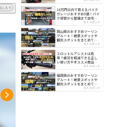
イルド
気に入り
10万円以内で買えるバイク
ガレージおすすめ9選！バイ
ク保管から整備まで自宅で
楽々
モトスポット
岡山県のおすすめツーリン
グルート！絶景スポットや
観光スポットをまとめて紹
介
モトスポット
スロットルアシストは危
険？疲労を軽減できる正し
い使い方やオススメ商品を
紹介
モトスポット
福岡県のおすすめツーリン
グルート！絶景スポットや
観光スポットをまとめて紹
介
モトスポット