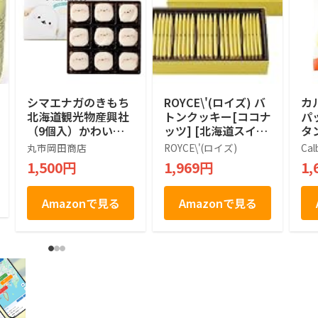
シマエナガのきもち
ROYCE\'(ロイズ) バ
カ
北海道観光物産興社
トンクッキー[ココナ
パ
（9個入）かわいい
ッツ] [北海道スイー
タン
シマエナガ (1箱)
ツ] 25個 (x 1)
袋
丸市岡田商店
ROYCE\'(ロイズ)
Cal
1,500円
1,969円
1,
Amazonで見る
Amazonで見る