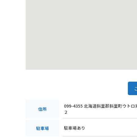
積丹半島は、北海道を代表する景勝地の一つです。美
ださい。
099-4355 北海道斜里郡斜里町ウト
住所
２
駐車場あり
駐車場