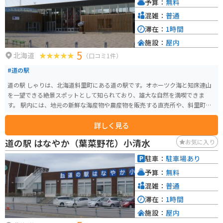
予算：
無料
混雑：
普通
滞在：
1時間
施設：
屋内
5
北海道
（口コミ1件）
#道の駅
道の駅 しゃりは、北海道斜里町にある道の駅です。オホーツク海と知床連山
を一望できる絶景スポットとして知られており、雄大な自然を満喫できま
す。 駅内には、地元の新鮮な海産物や農産物を販売する直売所や、斜里町の
特産品である鮭を使った料理が楽しめるレストランがあります。おすすめ
詳しく見る
は、鮭の親子丼や、鮭のちゃんちゃん焼き定食です。 バイクで訪れる際は、
駐車場も広く、休憩場所としても最適です。周辺には、知床八景の一つであ
道の駅 はなやか（葉菜野花）小清水
お気に入り
る「オシンコシンの滝」や、世界遺産・知床国立公園の玄関口となる「知床
自然センター」など、観光スポットも充実しています。 お土産には、斜里町
駐車：
駐車場あり
産の鮭とばや、昆布製品、木彫りの熊などが人気です。道の駅 しゃりで、雄
予算：
無料
大な自然と新鮮な食を満喫してみてはいかがでしょうか。
混雑：
普通
滞在：
1時間
施設：
屋内