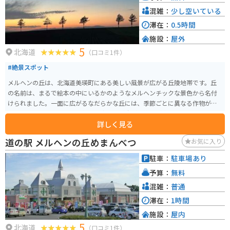
混雑：
少し空いている
滞在：
0.5時間
施設：
屋外
5
北海道
（口コミ1件）
#絶景スポット
メルヘンの丘は、北海道美瑛町にある美しい風景が広がる丘陵地帯です。丘
の名前は、まるで絵本の中にいるかのようなメルヘンチックな景色から名付
けられました。一面に広がるなだらかな丘には、季節ごとに異なる作物が育
ち、特に夏には緑豊かな農作物や青い空が広がる絶景が楽しめます。映画の
詳しく見る
撮影地にもなっており、広い畑に木が7本生えているのがとても綺麗です。 ま
た、冬には雪が一面を覆い、真っ白な大地と青い空のコントラストが印象的
道の駅 メルヘンの丘めまんべつ
お気に入り
です。丘の頂上付近には木々が点在し、そのシルエットが夕焼け時には幻想
的な雰囲気を醸し出します。近くに道の駅もあるので、休憩にもちょうど良
駐車：
駐車場あり
いスポットです。
予算：
無料
混雑：
普通
滞在：
1時間
施設：
屋内
5
北海道
（口コミ1件）