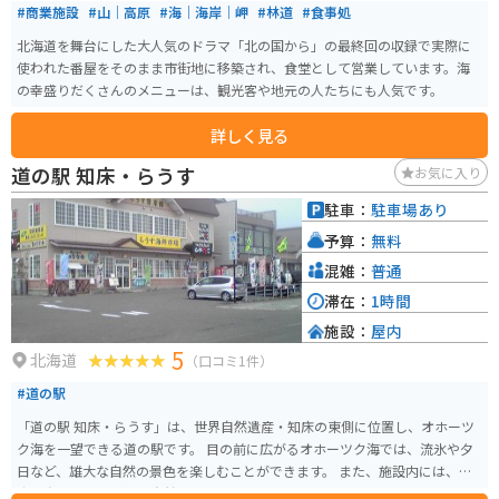
#商業施設
#山｜高原
#海｜海岸｜岬
#林道
#食事処
北海道を舞台にした大人気のドラマ「北の国から」の最終回の収録で実際に
使われた番屋をそのまま市街地に移築され、食堂として営業しています。海
の幸盛りだくさんのメニューは、観光客や地元の人たちにも人気です。
詳しく見る
道の駅 知床・らうす
お気に入り
駐車：
駐車場あり
予算：
無料
混雑：
普通
滞在：
1時間
施設：
屋内
5
北海道
（口コミ1件）
#道の駅
「道の駅 知床・らうす」は、世界自然遺産・知床の東側に位置し、オホーツ
ク海を一望できる道の駅です。 目の前に広がるオホーツク海では、流氷や夕
日など、雄大な自然の景色を楽しむことができます。 また、施設内には、知
床半島の歴史や文化、自然に関する展示コーナーや、地元の特産品を販売す