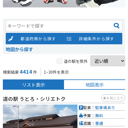
都道府県から探す
詳細条件から探す
地図から探す
道の駅を除外
4414
検索結果
件
1~30件を表示
リスト表示
地図表示
道の駅 うとろ・シリエトク
お気に入り
駐車：
駐車場あり
予算：
無料
混雑：
普通