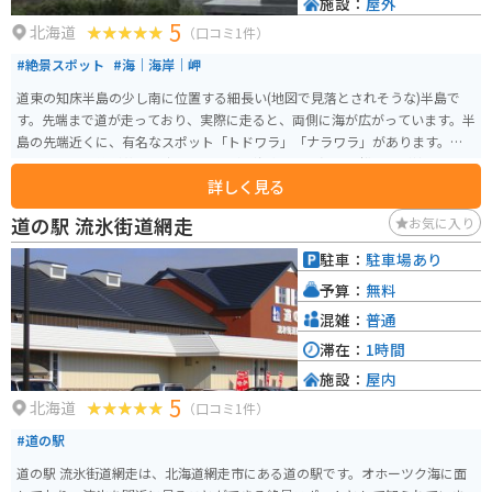
施設：
屋外
した。
5
北海道
（口コミ1件）
#絶景スポット
#海｜海岸｜岬
道東の知床半島の少し南に位置する細長い(地図で見落とされそうな)半島で
す。先端まで道が走っており、実際に走ると、両側に海が広がっています。半
島の先端近くに、有名なスポット「トドワラ」「ナラワラ」があります。
元々トドマツ等が茂った森だったのが、海水による浸食で松の木が枯れ、立
詳しく見る
ち枯れの風景になっています。半島周辺含め、この世の果て、と言われるよう
な荒涼とした風景が広がっています。
道の駅 流氷街道網走
お気に入り
駐車：
駐車場あり
予算：
無料
混雑：
普通
滞在：
1時間
施設：
屋内
5
北海道
（口コミ1件）
#道の駅
道の駅 流氷街道網走は、北海道網走市にある道の駅です。オホーツク海に面