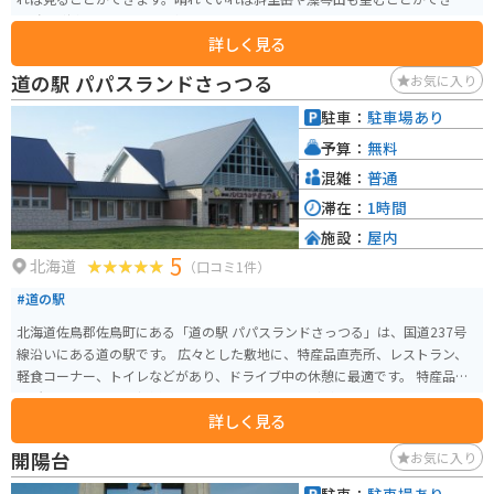
す 春夏秋冬それぞれの顔があるスポットです。
詳しく見る
道の駅 パパスランドさっつる
お気に入り
駐車：
駐車場あり
予算：
無料
混雑：
普通
滞在：
1時間
施設：
屋内
5
北海道
（口コミ1件）
#道の駅
北海道佐鳥郡佐鳥町にある「道の駅 パパスランドさっつる」は、国道237号
線沿いにある道の駅です。 広々とした敷地に、特産品直売所、レストラン、
軽食コーナー、トイレなどがあり、ドライブ中の休憩に最適です。 特産品直
売所では、地元産の新鮮な野菜や果物、加工品などが販売されています。 レ
詳しく見る
ストランでは、地元の食材を使った料理を楽しむことができます。 バイクで
訪れる場合は、駐車場も広々としているので安心です。 道の駅 パパスランド
開陽台
お気に入り
さっつるは、ドライブやツーリングの休憩に最適な場所です。 地元の特産品
やグルメを楽しむことができます。