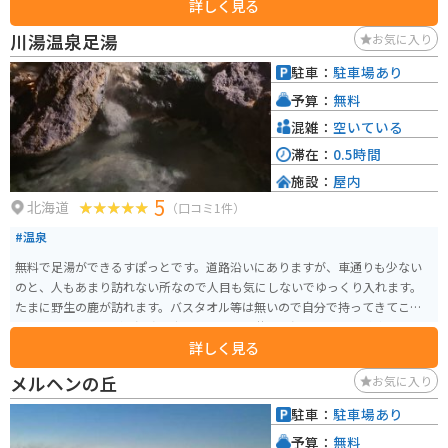
詳しく見る
川湯温泉足湯
お気に入り
駐車：
駐車場あり
予算：
無料
混雑：
空いている
滞在：
0.5時間
施設：
屋内
5
北海道
（口コミ1件）
#温泉
無料で足湯ができるすぽっとです。道路沿いにありますが、車通りも少ない
のと、人もあまり訪れない所なので人目も気にしないでゆっくり入れます。
たまに野生の鹿が訪れます。バスタオル等は無いので自分で持ってきてこな
いとならないですが、温度も少し熱めで体の芯から温まります。道東は夏で
詳しく見る
も寒いくらいなので、ありがたいです。
メルヘンの丘
お気に入り
駐車：
駐車場あり
予算：
無料