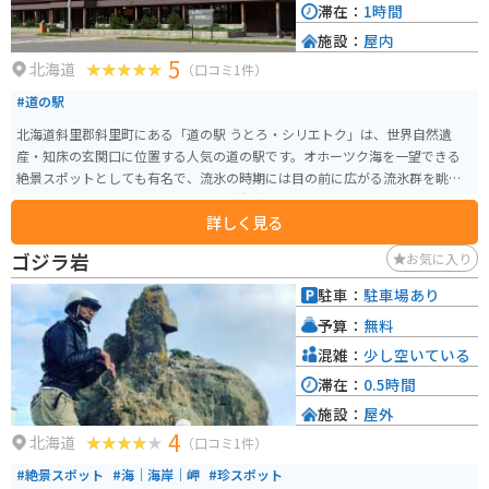
滞在：
1時間
施設：
屋内
5
北海道
（口コミ1件）
#道の駅
北海道斜里郡斜里町にある「道の駅 うとろ・シリエトク」は、世界自然遺
産・知床の玄関口に位置する人気の道の駅です。オホーツク海を一望できる
絶景スポットとしても有名で、流氷の時期には目の前に広がる流氷群を眺め
ることができます。 施設内には、知床観光の情報コーナーや特産品販売コー
詳しく見る
ナー、レストランなどがあり、地元の新鮮な魚介類を使った料理や、知床な
らではの食材を使ったお土産を楽しむことができます。また、隣接する「ウ
ゴジラ岩
お気に入り
トロ温泉 シーサイドホテル」には日帰り入浴施設もあり、旅の疲れを癒やす
こともできます。 バイクで訪れる際は、駐車場も広く、休憩場所としても最
駐車：
駐車場あり
適です。オホーツク海沿いの道を走る爽快感は格別で、知床の雄大な自然を
予算：
無料
満喫できます。周辺には、知床五湖やカムイワッカ湯の滝など、観光スポット
も点在しており、ツーリングの拠点としてもおすすめです。 知床を訪れた際
混雑：
少し空いている
には、ぜひ立ち寄りたい道の駅です。
滞在：
0.5時間
施設：
屋外
4
北海道
（口コミ1件）
#絶景スポット
#海｜海岸｜岬
#珍スポット