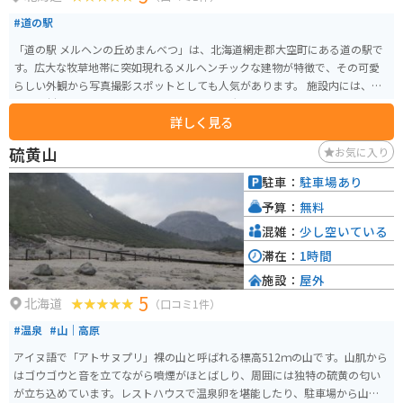
#道の駅
「道の駅 メルヘンの丘めまんべつ」は、北海道網走郡大空町にある道の駅で
す。広大な牧草地帯に突如現れるメルヘンチックな建物が特徴で、その可愛
らしい外観から写真撮影スポットとしても人気があります。 施設内には、地
元の食材をふんだんに使ったレストランや、大空町の特産品を販売する売店
詳しく見る
があります。レストランでは、網走管内産の小麦を使ったパンや、地元産の
牛乳を使ったソフトクリームなどが人気です。売店では、大空町の特産品で
硫黄山
お気に入り
あるハスカップを使ったお菓子や、地元産の野菜などが販売されています。
バイクで訪れる場合、道の駅の正面に広々とした駐車場があり、休憩場所と
駐車：
駐車場あり
しても最適です。周辺は広大な景色が広がり、ツーリングにもおすすめです。
予算：
無料
特に、網走方面から知床方面へ抜ける国道391号線は、オホーツク海と広大な
牧草地帯を眺めながら走ることができる絶景ロードとして知られています。
混雑：
少し空いている
滞在：
1時間
施設：
屋外
5
北海道
（口コミ1件）
#温泉
#山｜高原
アイヌ語で「アトサヌプリ」裸の山と呼ばれる標高512ｍの山です。山肌から
はゴウゴウと音を立てながら噴煙がほとばしり、周囲には独特の硫黄の匂い
が立ち込めています。レストハウスで温泉卵を堪能したり、駐車場から山裾