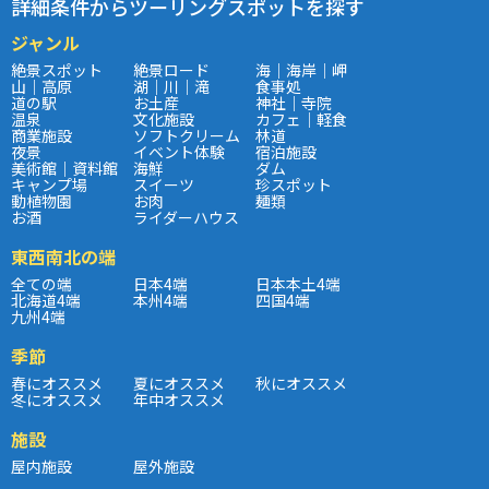
詳細条件からツーリングスポットを探す
ジャンル
絶景スポット
絶景ロード
海｜海岸｜岬
山｜高原
湖｜川｜滝
食事処
道の駅
お土産
神社｜寺院
温泉
文化施設
カフェ｜軽食
商業施設
ソフトクリーム
林道
夜景
イベント体験
宿泊施設
美術館｜資料館
海鮮
ダム
キャンプ場
スイーツ
珍スポット
動植物園
お肉
麺類
お酒
ライダーハウス
東西南北の端
全ての端
日本4端
日本本土4端
北海道4端
本州4端
四国4端
九州4端
季節
春にオススメ
夏にオススメ
秋にオススメ
冬にオススメ
年中オススメ
施設
屋内施設
屋外施設