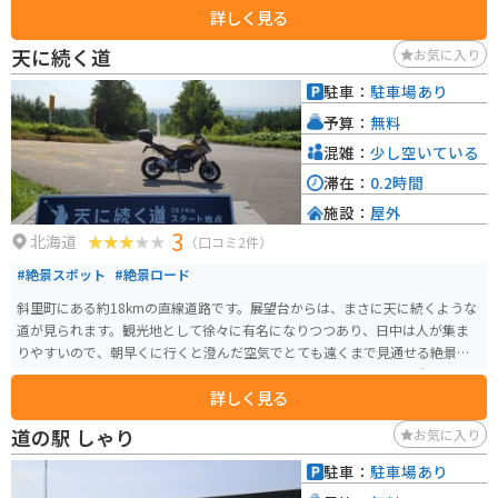
詳しく見る
る売店などがあり、知床観光の拠点としても最適です。 特に、羅臼産の新鮮
な魚介類を使った料理は絶品で、レストランでは、ウニ丼や海鮮丼など、地
天に続く道
お気に入り
元の海の幸を堪能することができます。 売店では、羅臼昆布や鮭とばなど、
お土産に最適な特産品が数多く販売されています。 バイクで訪れる場合、オ
駐車：
駐車場あり
ホーツク海沿いの国道335号線は、景色が良く、ツーリングに最適なルートで
予算：
無料
す。 道の駅には、広い駐車場も完備されているので、休憩場所としても利用
できます。 【おすすめポイント】 * 雄大なオホーツク海と知床連山を一望で
混雑：
少し空いている
きる絶景スポット * 羅臼産の新鮮な魚介類を使った料理が楽しめる * 知床観
滞在：
0.2時間
光の拠点として最適 【バイクツーリング情報】 * オホーツク海沿いの国道33
施設：
屋外
5号線は、景色が良く、ツーリングに最適 * 道の駅には、広い駐車場があるの
3
で休憩場所としても便利
北海道
（口コミ2件）
#絶景スポット
#絶景ロード
斜里町にある約18kmの直線道路です。展望台からは、まさに天に続くような
道が見られます。観光地として徐々に有名になりつつあり、日中は人が集ま
りやすいので、朝早くに行くと澄んだ空気でとても遠くまで見通せる絶景ポ
イントです。駐車場は傾斜になっているため、バイクの転倒にご注意くださ
詳しく見る
い。
道の駅 しゃり
お気に入り
駐車：
駐車場あり