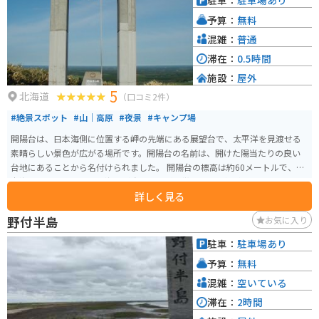
駐車：
駐車場あり
予算：
無料
混雑：
普通
滞在：
0.5時間
施設：
屋外
5
北海道
（口コミ2件）
#絶景スポット
#山｜高原
#夜景
#キャンプ場
開陽台は、日本海側に位置する岬の先端にある展望台で、太平洋を見渡せる
素晴らしい景色が広がる場所です。開陽台の名前は、開けた陽当たりの良い
台地にあることから名付けられました。 開陽台の標高は約60メートルで、日
本海に面しているため、海風が強いことが特徴です。天気が良い日には、日
詳しく見る
本海に沈む夕日を見ることができ、絶景として有名です。また、開陽台周辺に
は、美しい自然が広がっており、春には桜、秋には紅葉など、季節によって
野付半島
お気に入り
異なる景色が楽しめます。180度見渡せるため、地球の丸さを体験、見ること
ができます。ライダーの聖地と呼ばれることもあります。 駐車場、トイレ、
駐車：
駐車場あり
売店などの施設が整っており、観光客にとっては利便性が高い場所となって
予算：
無料
います。周辺には、民宿や温泉宿も多くあり、北海道の自然を満喫するため
の拠点としてもオススメです。 中標津町市街から車で15分の場所に位置し、
混雑：
空いている
世界最大の旅行口コミサイト「トリップアドバイザー」から「口コミで選ぶ
滞在：
2時間
行ってよかった！日本の展望スポットランキング2015」第10位に選出されま