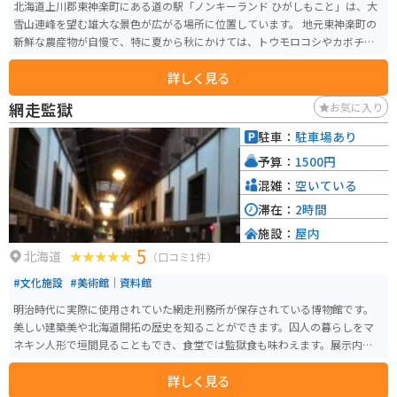
北海道上川郡東神楽町にある道の駅「ノンキーランド ひがしもこと」は、大
雪山連峰を望む雄大な景色が広がる場所に位置しています。 地元東神楽町の
新鮮な農産物が自慢で、特に夏から秋にかけては、トウモロコシやカボチ
ャ、アスパラガスなど旬の野菜が販売されます。 また、隣接する「東神楽町
詳しく見る
農業研修センター」で作られた「花夢」というブランドの新鮮な花きも販売
されており、お土産にぴったりです。 施設内には、地元食材を使った料理が
網走監獄
お気に入り
楽しめるレストランや、軽食コーナー、パン工房などもあり、休憩にも最適
です。 バイクで訪れる場合、駐車場も広く停めやすいので安心です。 周辺に
駐車：
駐車場あり
は、大雪山国立公園や旭川市街など観光スポットも多く、ドライブやツーリ
予算：
1500円
ングの拠点としてもおすすめです。
混雑：
空いている
滞在：
2時間
施設：
屋内
5
北海道
（口コミ1件）
#文化施設
#美術館｜資料館
明治時代に実際に使用されていた網走刑務所が保存されている博物館です。
美しい建築美や北海道開拓の歴史を知ることができます。囚人の暮らしをマ
ネキン人形で垣間見ることもでき、食堂では監獄食も味わえます。展示内容が
わかりやすく面白いので、歴史に詳しくなくても楽しめます。
詳しく見る