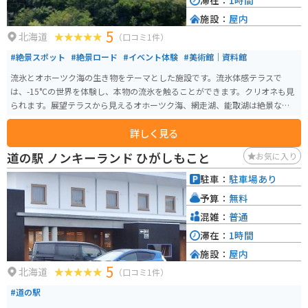
滞在：
1時間
施設：
屋内
5
北海道
（口コミ1件）
#絶景スポット
#絶景ロード
#イベント体験
#美術館｜資料館
流氷とオホーツク海の生き物をテーマとした施設です。流氷体感テラスで
は、-15°Cの世界を体験し、本物の流氷を触ることができます。クリオネも見
られます。展望テラスから見えるオホーツク海、網走湖、能取湖は絶景なの
で、天気の良い日がオススメです。
詳しく見る
道の駅 ノンキーランド ひがしもこと
お気に入り
駐車：
駐車場あり
予算：
無料
混雑：
普通
滞在：
1時間
施設：
屋内
5
北海道
（口コミ1件）
#道の駅