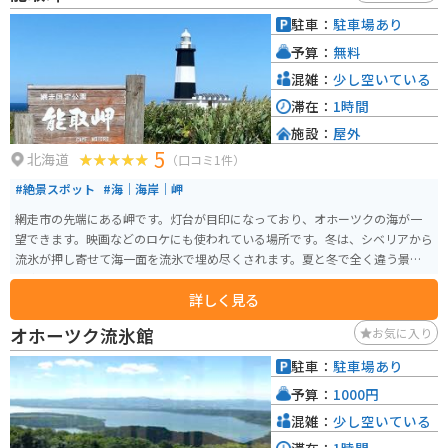
でも凍らないという特長があります。天候によって色が変わり、エメラルド
駐車：
駐車場あり
グリーンや淡い青に変色することもあります。 駐車場までは、未舗装路の林
予算：
無料
道を1kmほど進んで行く必要があります。オンロードバイクでも走行できま
すが、注意してください。駐車場から徒歩で5分ほど奥へ行くと、池がありま
混雑：
少し空いている
す。
滞在：
1時間
施設：
屋外
5
北海道
（口コミ1件）
#絶景スポット
#海｜海岸｜岬
網走市の先端にある岬です。灯台が目印になっており、オホーツクの海が一
望できます。映画などのロケにも使われている場所です。冬は、シベリアから
流氷が押し寄せて海一面を流氷で埋め尽くされます。夏と冬で全く違う景色
を楽しめます。
詳しく見る
オホーツク流氷館
お気に入り
駐車：
駐車場あり
予算：
1000円
混雑：
少し空いている