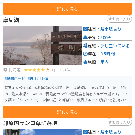
の砂礫を少し進むと噴気孔のすぐ近くまで行くことができます。噴火口には
詳しく見る
黄色の硫黄の結晶がいくつも見られ、勢いよく噴気が上がる光景はとてもダ
イナミックです。
摩周湖
お気に入り
駐車：
駐車場あり
予算：
500円
混雑：
少し空いている
滞在：
0.5時間
施設：
屋内
5
北海道
（口コミ1件）
#絶景ロード
#湖｜川｜滝
阿寒国立公園内にある神秘的な湖で、周囲は絶壁に囲まれており、周囲20k
m、最大水深211.4mの世界最高ランクの透明度を誇るカルデラ湖です。アイ
ヌ語で「カムイトー」（神の湖）と呼ばれ、摩周ブルーと呼ばれる独特の深
い青色の湖水が特徴です。 摩周湖は霧に覆われることもあり「霧の摩周湖」
詳しく見る
とも呼ばれます。摩周湖は周辺を特別保護地区として保護されていて、風のな
い夜は真っ暗闇で星を見るのに最適な場所です。「摩周湖星紀行」という専
卯原内サンゴ草群落地
お気に入り
属ガイドによる星空の観察ツアーも開催されています 第一展望台は観光バス
が来たり、お土産の施設などもあるので人が多く、料金もかかりますが、バ
駐車：
駐車場あり