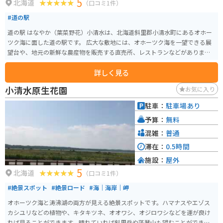
5
北海道
（口コミ1件）
#道の駅
道の駅 はなやか（葉菜野花）小清水は、北海道斜里郡小清水町にあるオホー
ツク海に面した道の駅です。 広大な敷地には、オホーツク海を一望できる展
望台や、地元の新鮮な農産物を販売する直売所、レストランなどがありま
す。 特にレストランでは、小清水町の特産品である「小清水そば」や、オホ
詳しく見る
ーツク海の新鮮な魚介類を使った料理が人気です。 また、道の駅 はなやか
（葉菜野花）小清水は、バイクツーリングの休憩ポイントとしても人気があ
小清水原生花園
お気に入り
ります。 オホーツク海沿いの道路は、景色が素晴らしく、ツーリングに最適
です。道の駅には、バイク専用の駐車場も完備されているので安心です。 小
駐車：
駐車場あり
清水町は、乳製品も有名なので、ソフトクリームやヨーグルトもおすすめで
予算：
無料
す。
混雑：
普通
滞在：
0.5時間
施設：
屋外
5
北海道
（口コミ1件）
#絶景スポット
#絶景ロード
#海｜海岸｜岬
オホーツク海と涛沸湖の両方が見える絶景スポットです。ハマナスやエゾス
カシユリなどの植物や、キタキツネ、オオワシ、オジロワシなどを運が良け
れば見ることができます。晴れていれば斜里岳や藻琴山も望むことができま