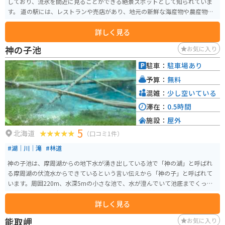
しており、流氷を間近に見ることができる絶景スポットとして知られていま
す。 道の駅には、レストランや売店があり、地元の新鮮な海産物や農産物を
味わうことができます。お土産も充実しており、旅の思い出にぴったりです。
詳しく見る
バイクで訪れる場合、駐車場は広く、休憩場所としても最適です。オホーツ
ク海沿いの道を走る爽快感は格別です。流氷の時期には、防寒対策をしっか
神の子池
お気に入り
りとしておきましょう。 網走は、流氷以外にも、網走監獄や博物館網走監獄
などの観光スポットがあります。また、網走湖や能取湖など、自然豊かな場所
駐車：
駐車場あり
も魅力です。 網走を訪れた際には、ぜひ道の駅 流氷街道網走に立ち寄ってみ
予算：
無料
てください。
混雑：
少し空いている
滞在：
0.5時間
施設：
屋外
5
北海道
（口コミ1件）
#湖｜川｜滝
#林道
神の子池は、摩周湖からの地下水が湧き出している池で「神の湖」と呼ばれ
る摩周湖の伏流水からできているという言い伝えから「神の子」と呼ばれて
います。周囲220m、水深5mの小さな池で、水が澄んでいて池底までくっき
りと見えます。 水温は年間通して8℃と低く、倒木が青い水の中に腐らずに化
詳しく見る
石のように沈んでいます。オショロコマが朱色の斑点を持って水を泳ぐ景色
は不思議な美しさがあります。「阿寒摩周国立公園」に編入され、国立公園
能取岬
お気に入り
として指定されています。1日に12,000tの湧き出している伏流水があり、冬