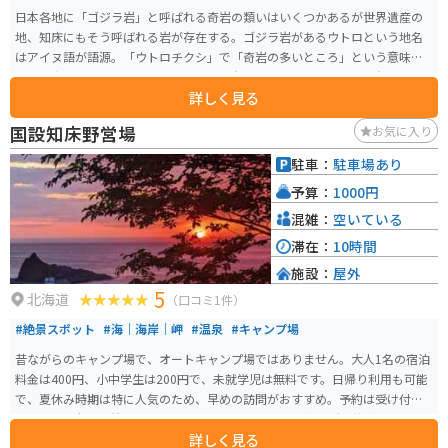
日本各地に「ゴジラ岩」と呼ばれる奇岩の類いはいくつかあるが世界遺産の
地、知床にもそう呼ばれる岩が存在する。ゴジラ岩があるウトロという地名
はアイヌ語が語源。「ウトロチクシ」で「奇岩の多いところ」という意味で
す。知床八景に選ばれている「オロンコ岩」をはじめとして、帽子岩・げんこ
詳しく見る
つ岩・亀(ガメラ)岩など、その名の通りたくさんの奇岩が点在している。 ゴジ
ラ岩は、本物のゴジラには遠く及ばないが高さが15メートルあり、観光船が
国設知床野営場
お気に入り
発着するウトロ港のすぐ近くにあります。角度によってはゴジラに見えない
かもしれないため見過ごされてしまうことも多いこの岩。オロンコ岩のすぐ
駐車：
駐車場あり
近くにあるので、オロンコ岩を見たら一緒にゴジラ岩にも足を運ぶのがオス
予算：
1000円
スメです。ゴジラ岩の真下に「ゴジラの手湯」もあり、源泉を使用してい
る。温度は高めになっているため、利用する時は注意してください。
混雑：
空いている
滞在：
10時間
施設：
屋外
5
北海道
（口コミ1件）
#絶景スポット
#海｜海岸｜岬
#温泉
#キャンプ場
昔ながらのキャンプ場で、オートキャンプ場ではありません。大人1名の宿泊
料金は400円、小中学生は200円で、未就学児は無料です。日帰り利用も可能
で、夏休み時期は特に人気のため、早めの訪問がおすすめ。予約は受け付け
ておらず、全て先着順となっています。 施設には管理事務所や炊事場、トイ
詳しく見る
レがあり、また4名用のケビンや2名用のケビンも利用可能。特に2名用のケビ