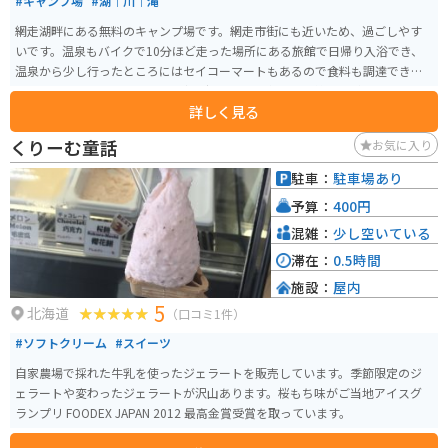
#キャンプ場
#湖｜川｜滝
網走湖畔にある無料のキャンプ場です。網走市街にも近いため、過ごしやす
いです。温泉もバイクで10分ほど走った場所にある旅館で日帰り入浴でき、
温泉から少し行ったところにはセイコーマートもあるので食料も調達できま
す。景色も良いです。特に明け方の網走湖畔は息をのむ美しさがあります。
詳しく見る
くりーむ童話
お気に入り
駐車：
駐車場あり
予算：
400円
混雑：
少し空いている
滞在：
0.5時間
施設：
屋内
5
北海道
（口コミ1件）
#ソフトクリーム
#スイーツ
自家農場で採れた牛乳を使ったジェラートを販売しています。季節限定のジ
ェラートや変わったジェラートが沢山あります。桜もち味がご当地アイスグ
ランプリ FOODEX JAPAN 2012 最高金賞受賞を取っています。