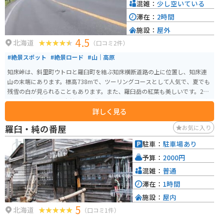
混雑：
少し空いている
滞在：
2時間
施設：
屋外
4.5
北海道
（口コミ2件）
#絶景スポット
#絶景ロード
#山｜高原
知床峠は、斜里町ウトロと羅臼町を結ぶ知床横断道路の上に位置し、知床連
山の末端にあります。標高738mで、ツーリングコースとして人気で、夏でも
残雪の白が見られることもあります。また、羅臼岳の紅葉も美しいです。200
5年に知床半島が世界自然遺産に登録されました。知床横断道路からは、羅臼
詳しく見る
岳を近くに見ることができ、天気が良ければ国後島まで望むことができます。
冬期間は数メートルの降雪のため通行止めになります。野生動物が飛び出し
羅臼・純の番屋
お気に入り
てくる可能性があるので、走行には十分注意してください。
駐車：
駐車場あり
予算：
2000円
混雑：
普通
滞在：
1時間
施設：
屋内
5
北海道
（口コミ1件）