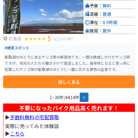
イクも車も停めやすくゆっくりと休憩できます。
予算：
無料
混雑：
普通
滞在：
0.5時間
施設：
屋外
5
北海道
（口コミ1件）
#絶景スポット
能取湖のほとりにあるサンゴ草の群落地です。一度は絶滅しかけたサンゴ草
ですが、地元の人たちの働きかけで復活しました。毎年秋になると真っ赤に
紅葉したサンゴ草が能取湖のほとりに一面に広がる景色は圧巻です。
詳しく見る
1~30件/4414件
>
不要になったバイク用品高く売れます！
▶︎
手数料無料の宅配買取
実際に売ってみた体験談
▶︎
こちら