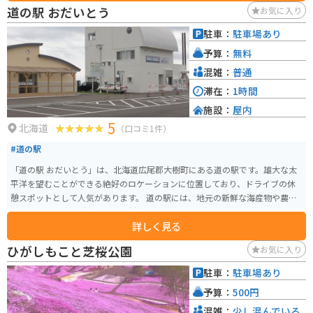
道の駅 おだいとう
お気に入り
駐車：
駐車場あり
予算：
無料
混雑：
普通
滞在：
1時間
施設：
屋内
5
北海道
（口コミ1件）
#道の駅
「道の駅 おだいとう」は、北海道広尾郡大樹町にある道の駅です。雄大な太
平洋を望むことができる絶好のロケーションに位置しており、ドライブの休
憩スポットとして人気があります。 道の駅には、地元の新鮮な海産物や農産
物を販売する直売所や、地元食材を使った料理を提供するレストランがあり
詳しく見る
ます。お土産探しやランチにも最適です。また、大樹町の宇宙開発に関する展
示や、周辺の観光情報を入手できるコーナーもあります。 バイクで訪れる場
ひがしもこと芝桜公園
お気に入り
合、道の駅には広々とした駐車場が完備されているので安心です。太平洋沿
いの道を走る爽快なツーリングの休憩地点として、ぜひ立ち寄ってみてくだ
駐車：
駐車場あり
さい。
予算：
500円
混雑：
少し混んでいる