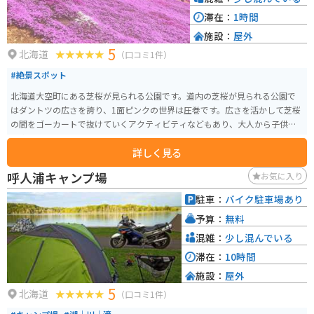
滞在：
1時間
施設：
屋外
5
北海道
（口コミ1件）
#絶景スポット
北海道大空町にある芝桜が見られる公園です。道内の芝桜が見られる公園で
はダントツの広さを誇り、1面ピンクの世界は圧巻です。広さを活かして芝桜
の間をゴーカートで抜けていくアクティビティなどもあり、大人から子供ま
で楽しめます。
詳しく見る
呼人浦キャンプ場
お気に入り
駐車：
バイク駐車場あり
予算：
無料
混雑：
少し混んでいる
滞在：
10時間
施設：
屋外
5
北海道
（口コミ1件）