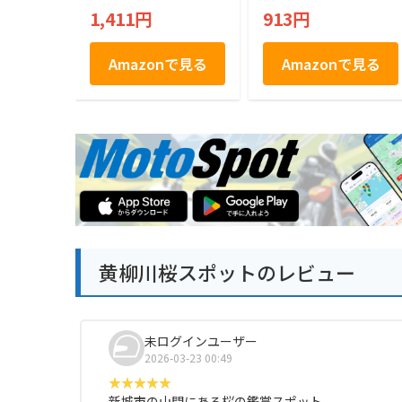
イーツ 銘店 ラング
1,411円
913円
ドシャ 21枚入り
Amazonで見る
Amazonで見る
黄柳川桜スポットのレビュー
未ログインユーザー
2026-03-23 00:49
新城市の山間にある桜の鑑賞スポット。