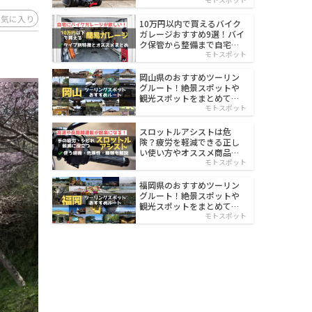
イルド
お気に入り
10万円以内で買えるバイク
ガレージおすすめ9選！バイ
ク保管から整備まで自宅で
楽々
モトスポット
岡山県のおすすめツーリン
グルート！絶景スポットや
観光スポットをまとめて紹
介
モトスポット
スロットルアシストは危
険？疲労を軽減できる正し
い使い方やオススメ商品を
紹介
モトスポット
福岡県のおすすめツーリン
グルート！絶景スポットや
観光スポットをまとめて紹
介
モトスポット