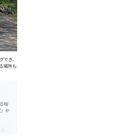
グでき、
る場所も
る桜
駅」か
は格別
です。