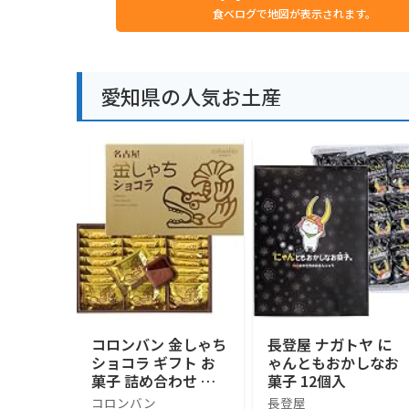
食べログで地図が表示されます。
愛知県の人気お土産
コロンバン 金しゃち
長登屋 ナガトヤ に
ショコラ ギフト お
ゃんともおかしなお
菓子 詰め合わせ 個
菓子 12個入
包装 土産 お菓子 ス
コロンバン
長登屋