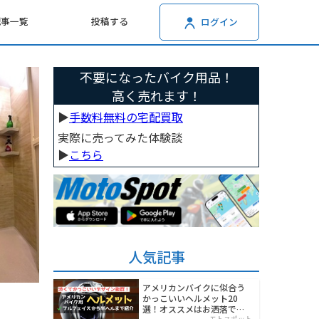
記事一覧
投稿する
ログイン
不要になったバイク用品！
高く売れます！
▶︎
手数料無料の宅配買取
実際に売ってみた体験談
▶︎
こちら
人気記事
アメリカンバイクに似合う
かっこいいヘルメット20
選！オススメはお洒落でワ
モトスポット