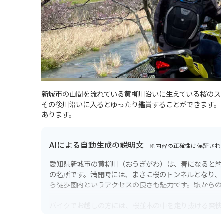
新城市の山間を流れている黄柳川沿いに生えている桜のス
その後川沿いに入るとゆったり鑑賞することができます。
あります。
AIによる自動生成の説明文
※内容の正確性は保証され
愛知県新城市の黄柳川（おうぎがわ）は、春になると約2
の名所です。満開時には、まさに桜のトンネルとなり、
ら徒歩圏内というアクセスの良さも魅力です。駅から
バイクでお越しの方には、桜並木の中を走り抜ける爽
な体験となるでしょう。道幅は場所によってはやや狭