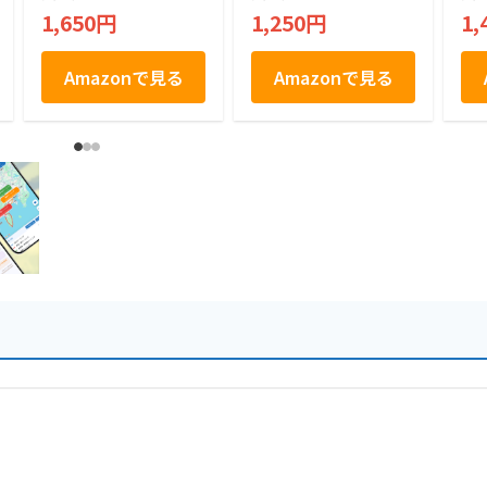
個包装 焼きショコラ
お
1,650円
1,250円
1,
名古屋土産 焼菓子
食
お菓子 手土産 お茶
取
菓子
Amazonで見る
Amazonで見る