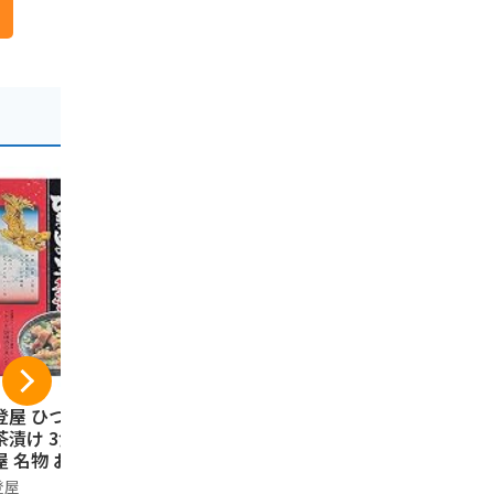
登屋 ひつまぶしの
名古屋 あんサンド 1
手風琴 8個
茶漬け 3食入り 名
0個入り 【名古屋土
ト 岡崎限定
屋 名物 お土産 ひ
産】
き お土産
まぶし 茶漬けの素
美
登屋
長登屋
ノーブランド