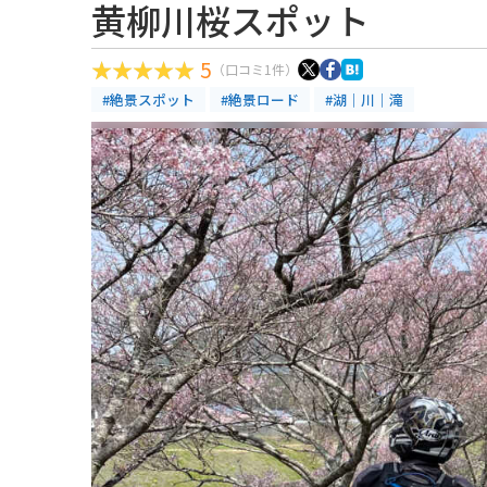
黄柳川桜スポット
5
（口コミ1件）
#絶景スポット
#絶景ロード
#湖｜川｜滝