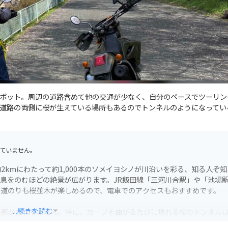
ポット。周辺の道路含めて他の交通が少なく、自分のペースでツーリン
道路の両側に桜が生えている場所もあるのでトンネルのようになってい
ていません。
kmにわたって約1,000本のソメイヨシノが川沿いを彩る、知る人ぞ知
息をのむほどの絶景が広がります。JR飯田線「三河川合駅」や「池場
の道のりも桜並木が楽しめるので、電車でのアクセスもおすすめです。
...続きを読む
快感がたまりません。特に、カーブを曲がるたびに現れる桜のトンネル
い箇所もありますが、ゆっくりと桜を愛でながらのツーリングには最適