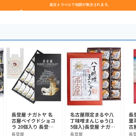
楽天トラベルで地図が表示されます。
長登屋 ナガトヤ 名
名古屋限定まるや八
長
古屋ベイクドショコ
丁味噌まんじゅう(1
里
ラ 20個入り 長登屋
5個入)長登屋 ナガト
古
オリジナル土産袋付
ヤ 名古屋土産
つ
長登屋
長登屋
長