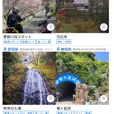
黄柳川桜スポット
方広寺
絶景スポット
絶景ロード
湖｜川｜滝
神社｜寺院
愛知県
静岡県
愛知県新城市下吉田ハダナシ
静岡県浜松市北区引佐町田畑１
９３
阿寺の七滝
竜ヶ岩洞
絶景スポット
山｜高原
湖｜川｜滝
絶景スポット
カフェ｜軽食