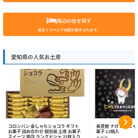
周辺の宿を探す
楽天トラベルで地図が表示されます。
愛知県の人気お土産
コロンバン 金しゃちショコラ ギフト
長登屋 ナガトヤ に
お菓子 詰め合わせ 個包装 土産 お菓子
菓子 12個入
スイーツ 銘店 ラングドシャ 21枚入り
長登屋