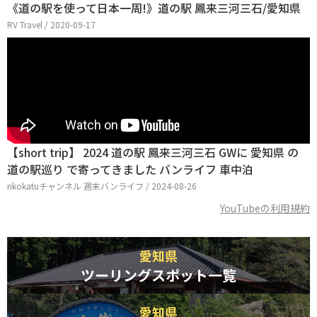
《道の駅を使って日本一周!》道の駅 鳳来三河三石/愛知県
RV Travel / 2020-09-17
【short trip】 2024 道の駅 鳳来三河三石 GWに 愛知県 の
道の駅巡り で寄ってきました バンライフ 車中泊
rikokatuチャンネル 週末バンライフ / 2024-08-26
YouTubeの利用規約
愛知県
ツーリングスポット一覧
愛知県