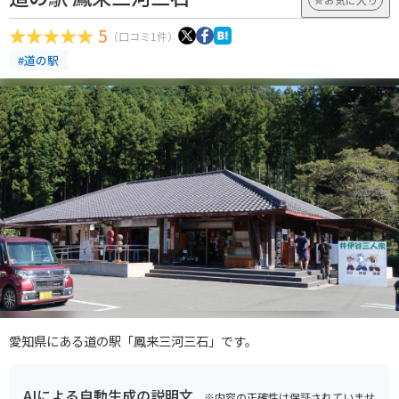
5
（口コミ1件）
#道の駅
愛知県にある道の駅「鳳来三河三石」です。
AIによる自動生成の説明文
※内容の正確性は保証されていませ