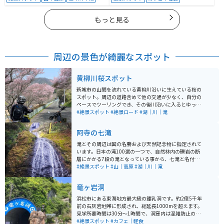
もっと見る
周辺の景色が綺麗なスポット
黄柳川桜スポット
新城市の山間を流れている黄柳川沿いに生えている桜の
スポット。周辺の道路含めて他の交通が少なく、自分の
ペースでツーリングでき、その後川沿いに入るとゆった
り鑑賞することができます。道路の両側に桜が生えてい
#絶景スポット
#絶景ロード
#湖｜川｜滝
る場所もあるのでトンネルのようになっている場所もあ
ります。
阿寺の七滝
滝とその周辺は国の名勝および天然記念物に指定されて
います。日本の滝100選の一つで、自然林内の礫岩の断
層にかかる7段の滝となっている事から、七滝と名付け
られました。 この礫岩は子抱石といわれ、祀ることで子
#絶景スポット
#山｜高原
#湖｜川｜滝
宝に恵まれるとの伝承があります。滝の竜神は雨乞の神
として信仰されています。上から2番目・5番目の滝壺に
竜ヶ岩洞
は深さ7メートルにおよぶ甌穴があります。 陰陽師の安
倍晴明が若年期に滝で修行したという伝説があり、晴明
浜松市にある東海地方最大級の鍾乳洞です。約2億5千年
が使ったという井戸が現存しています。
前の石灰岩地帯に形成され、総延長1000mを超えます。
見学所要時間は30分〜1時間で、洞窟内は混雑防止のた
め写真撮影不可の場所もありますが、基本的には撮影出
#絶景スポット
#カフェ｜軽食