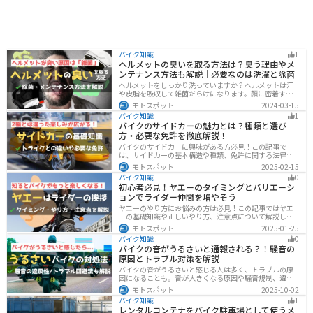
バイク知識
1
ヘルメットの臭いを取る方法は？臭う理由やメ
ンテナンス方法も解説｜必要なのは洗濯と除菌
ヘルメットをしっかり洗っていますか？ヘルメットは汗
や皮脂を吸収して雑菌だらけになります。顔に密着する
物なのでしっかりと除菌・消臭をする必要があります。
モトスポット
2024-03-15
この記事では、ヘルメットをまるっと綺麗にする方法を
バイク知識
1
まとめました。まだメンテナンスをしたことがないとい
バイクのサイドカーの魅力とは？種類と選び
う人はぜひ参考にしてください。
方・必要な免許を徹底解説！
バイクのサイドカーに興味がある方必見！この記事で
は、サイドカーの基本構造や種類、免許に関する法律、
メンテナンス方法を解説しています。実は、サイドカー
モトスポット
2025-02-15
は法律上、二輪車として扱われるため、排気量に応じた
バイク知識
0
二輪免許が必要です。この記事を読めば、サイドカーの
初心者必見！ヤエーのタイミングとバリエーシ
正しい楽しみ方がわかります。
ョンでライダー仲間を増やそう
ヤエーのやり方にお悩みの方は必見！この記事ではヤエ
ーの基礎知識や正しいやり方、注意点について解説しま
す。実はヤエーには、ツーリング中の連帯感を高める効
モトスポット
2025-01-25
果があります。この記事を読めば、ヤエーの楽しみ方と
バイク知識
0
安全に行うポイントがわかるでしょう。
バイクの音がうるさいと通報される？！騒音の
原因とトラブル対策を解説
バイクの音がうるさいと感じる人は多く、トラブルの原
因になることも。音が大きくなる原因や騒音規制、違反
になるケースを解説し、ライダーができるマナーや配慮
モトスポット
2025-10-02
の方法、さらには他人のバイクが迷惑なときの正しい対
バイク知識
1
処法まで紹介します。バイク好きも、周囲の騒音に悩む
レンタルコンテナをバイク駐車場として使うメ
人も必見の内容です。