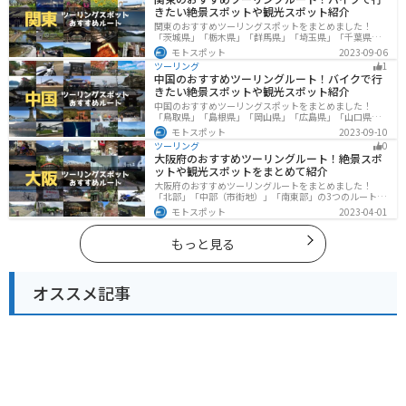
きたい絶景スポットや観光スポット紹介
関東のおすすめツーリングスポットをまとめました！
「茨城県」「栃木県」「群馬県」「埼玉県」「千葉県」
「東京都」「神奈川県」の各県の観光地紹介します。自
モトスポット
2023-09-06
然豊かな山々や湖、温泉地が点在し、四季折々の景色を
ツーリング
1
楽しめるスポットが多数あります。バイクで関東にツー
中国のおすすめツーリングルート！バイクで行
リングに行く際は参考にしてください。
きたい絶景スポットや観光スポット紹介
中国のおすすめツーリングスポットをまとめました！
「鳥取県」「島根県」「岡山県」「広島県」「山口県」
の各県の観光地紹介します。自然豊かな山々や湖、温泉
モトスポット
2023-09-10
地が点在し、四季折々の景色を楽しめるスポットが多数
ツーリング
0
あります。バイクで中国にツーリングに行く際は参考に
大阪府のおすすめツーリングルート！絶景スポ
してください。
ットや観光スポットをまとめて紹介
大阪府のおすすめツーリングルートをまとめました！
「北部」「中部（市街地）」「南東部」の3つのルート紹
介します。歴史と近代が融合した魅力的なエリアで様々
モトスポット
2023-04-01
な楽しみ方ができます。バイクで大阪府にツーリングに
行く際は参考にしてください。
もっと見る
オススメ記事