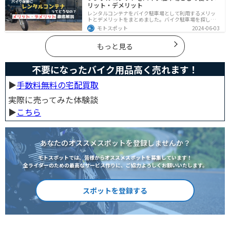
リット・デメリット
レンタルコンテナをバイク駐車場として利用するメリッ
トとデメリットをまとめました。バイク駐車場を探して
いるなら、最強のセキュリティでバイクの劣化も防げる
モトスポット
2024-06-03
レンタルコンテナを検討してみませんか？キャンペーン
を利用することで格安で利用できます。
もっと見る
不要になったバイク用品高く売れます！
▶︎
手数料無料の宅配買取
実際に売ってみた体験談
▶︎
こちら
あなたのオススメスポットを登録しませんか？
モトスポットでは、皆様からオススメスポットを募集しています！
全ライダーのための最高なサービス作りに、ご協力よろしくお願いいたします。
スポットを登録する