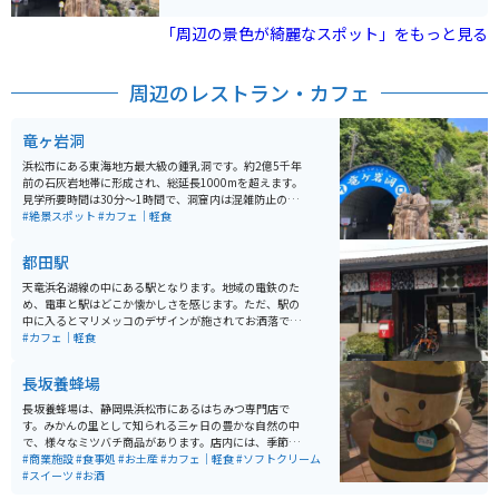
来るため神秘的な空間をカメラに収めることができま
す。 冬に行くと肌寒く感じるため上着を用意しておくと
「周辺の景色が綺麗なスポット」をもっと見る
良いですが、それ以外の季節では涼しく感じます。
周辺のレストラン・カフェ
竜ヶ岩洞
浜松市にある東海地方最大級の鍾乳洞です。約2億5千年
前の石灰岩地帯に形成され、総延長1000mを超えます。
見学所要時間は30分〜1時間で、洞窟内は混雑防止のた
め写真撮影不可の場所もありますが、基本的には撮影出
#絶景スポット
#カフェ｜軽食
来るため神秘的な空間をカメラに収めることができま
す。 冬に行くと肌寒く感じるため上着を用意しておくと
都田駅
良いですが、それ以外の季節では涼しく感じます。
天竜浜名湖線の中にある駅となります。地域の電鉄のた
め、電車と駅はどこか懐かしさを感じます。ただ、駅の
中に入るとマリメッコのデザインが施されてお洒落で
す。また、金曜日~日曜日は駅内で喫茶店が営業してお
#カフェ｜軽食
り、コップや陶器はすべてマリメッコのデザインがされ
たものです。外の席ではコーヒーを飲みながら、電車を
長坂養蜂場
見ることができるので、とてもオススメです。
長坂養蜂場は、静岡県浜松市にあるはちみつ専門店で
す。みかんの里として知られる三ヶ日の豊かな自然の中
で、様々なミツバチ商品があります。店内には、季節ご
との国産はちみつをはじめとする40種類以上の商品があ
#商業施設
#食事処
#お土産
#カフェ｜軽食
#ソフトクリーム
り、試食もできます。 また、店内の中庭にはミツバチの
#スイーツ
#お酒
巣箱が設置されており、ミツバチの様子を観察すること