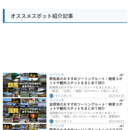
をバイクで走ることができ、まさに桃源郷を駆け抜ける
ような気分を味わえます。周辺には、秋には紅葉が美し
い光明寺や、温泉施設の「花桃の湯」などもあり、ツー
オススメスポット紹介記事
リングの拠点としても最適です。 名産品としては、地元
産の新鮮な野菜や果物のほか、お茶や山菜なども人気で
す。また、道の駅内のレストランでは、地元産の食材を
使った「猪鍋定食」や「山菜そば」などが味わえます。
ツーリング
0
群馬県のおすすめツーリングルート！絶景スポ
ットや観光スポットをまとめて紹介
群馬県のおすすめツーリングルートをまとめました！
「東部」「北部」「南部」の3つのルート紹介します。草
津温泉や伊香保温泉など全国でも有名な温泉や豊かな自
モトスポット
2023-03-10
然を満喫するツーリングができます。バイクで群馬県に
ツーリング
0
ツーリングに行く際は参考にしてください。
滋賀県のおすすめツーリングルート！絶景スポ
ットや観光スポットをまとめて紹介
滋賀県のおすすめツーリングルートをまとめました！
「北部」「南部」の2つのルート紹介します。琵琶湖だけ
でなく、比叡山ドライブウェイなどの山を楽しめるスポ
モトスポット
2023-04-02
ットも多数あります。バイクで滋賀県にツーリングに行
ツーリング
0
く際は参考にしてください。
関東のおすすめツーリングルート！バイクで行