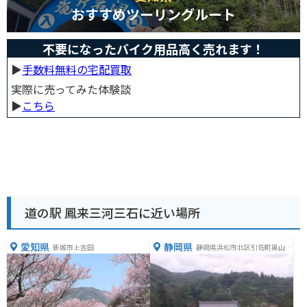
おすすめツーリングルート
不要になったバイク用品高く売れます！
▶︎
手数料無料の宅配買取
実際に売ってみた体験談
▶︎
こちら
道の駅 鳳来三河三石に近い場所
愛知県
静岡県
新城市上吉田
静岡県浜松市北区引佐町奥山１
５７７−１