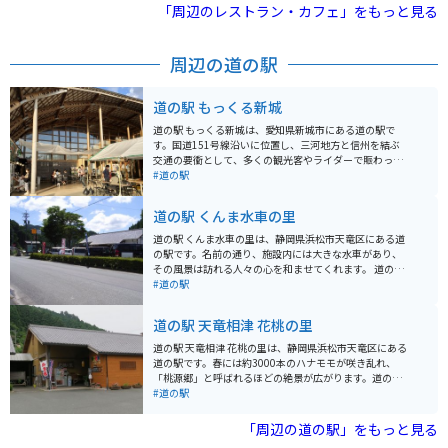
ができるのもユニークな体験です。長坂養蜂場では、
「周辺のレストラン・カフェ」をもっと見る
「二代目の蜂蜜」などのオリジナルブレンドのはちみつ
を量り売りや瓶詰めで販売しており、観光客や地元の
人々に人気です。はちみつを使ったソフトクリームもあ
周辺の道の駅
り、子供から大人まで楽しめるスポットです。
道の駅 もっくる新城
道の駅 もっくる新城は、愛知県新城市にある道の駅で
す。国道151号線沿いに位置し、三河地方と信州を結ぶ
交通の要衝として、多くの観光客やライダーで賑わって
います。 地元の農産物直売所では、新鮮な野菜や果物が
#道の駅
販売されており、特に新城茶やトマトはおすすめです。
また、食堂では、地元産の食材を使った料理を楽しむこ
道の駅 くんま水車の里
とができます。 バイク置き場も広く、ツーリングの休憩
スポットとしても最適です。周辺には、桜の名所として
道の駅 くんま水車の里は、静岡県浜松市天竜区にある道
知られる桜淵公園や、歴史的な城下町である岡崎市な
の駅です。名前の通り、施設内には大きな水車があり、
ど、観光スポットも豊富です。 【おすすめポイント】 *
その風景は訪れる人々の心を和ませてくれます。 道の駅
新鮮な地元産の野菜や果物が購入できる * 地元の食材を
周辺は自然豊かで、春には桜、秋には紅葉と、四季折々
#道の駅
使った料理が楽しめる * バイク置き場が広く、ツーリン
の景色を楽しむことができます。また、アマゴの釣り堀
グに最適 * 周辺に観光スポットが多い
や、そば打ち体験施設など、家族で楽しめるアクティビ
道の駅 天竜相津 花桃の里
ティも充実しています。 バイクで訪れる場合、浜松市内
から国道362号線を北上すること約1時間で到着します。
道の駅 天竜相津 花桃の里は、静岡県浜松市天竜区にある
道中、天竜川沿いのワインディングロードは、ライダー
道の駅です。春には約3000本のハナモモが咲き乱れ、
にとって走りごたえのあるルートです。 地元の名産品と
「桃源郷」と呼ばれるほどの絶景が広がります。道の駅
しては、新鮮な野菜や果物、山菜などが販売されていま
には、地元で採れた新鮮な野菜や果物の直売所、地元食
#道の駅
す。特に、地元で採れたわさびを使った商品は人気で
材を使った料理が楽しめるレストランがあります。 バイ
す。 周辺には温泉施設もあるので、ツーリングの疲れを
クツーリングで訪れる場合、道の駅には広い駐車場が完
「周辺の道の駅」をもっと見る
癒やすのにも最適な場所です。
備されているので安心です。春には満開のハナモモ並木