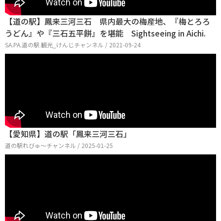
【道の駅】鳳来三河三石 県内最大の梅産地、『梅とろろ
うどん』や『三石五平餅』を堪能 Sightseeing in Aichi.
SA.PA.道の駅.観光_けんじチャンネル / 2021-09-24
【愛知県】道の駅「鳳来三河三石」
道の駅れびゅ〜チャンネル / 2025-01-25