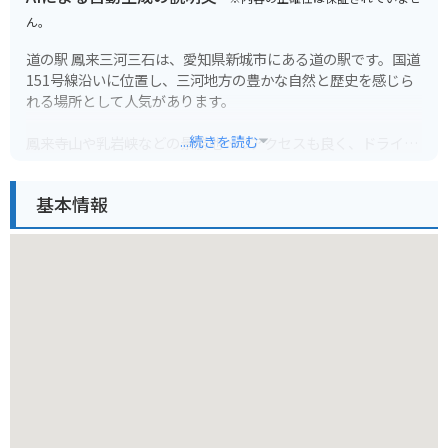
ん。
道の駅 鳳来三河三石は、愛知県新城市にある道の駅です。国道
151号線沿いに位置し、三河地方の豊かな自然と歴史を感じら
れる場所として人気があります。
...続きを読む
鳳来寺山や乳岩峡などの景勝地へのアクセスも良く、ドライブ
の休憩スポットとしても最適です。地元産の新鮮な野菜や果
物、特産品などを販売する直売所や、鳳来寺山ろくで採れた新
基本情報
鮮な食材を使った料理を提供するレストランもあります。
バイクで訪れる場合、道の駅には広い駐車場が完備されている
ので安心です。周辺には、鳳来寺山のワインディングロードな
ど、ツーリングに最適なルートもたくさんあります。お土産に
は、地元産の五平餅や、鳳来寺山の湧き水を使った地ビールな
どがおすすめです。