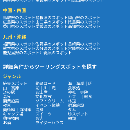
中国・四国
鳥取県のスポット
島根県のスポット
岡山県のスポット
広島県のスポット
山口県のスポット
徳島県のスポット
香川県のスポット
愛媛県のスポット
高知県のスポット
九州・沖縄
福岡県のスポット
佐賀県のスポット
長崎県のスポット
熊本県のスポット
大分県のスポット
宮崎県のスポット
鹿児島県のスポット
沖縄県のスポット
詳細条件からツーリングスポットを探す
ジャンル
絶景スポット
絶景ロード
海｜海岸｜岬
山｜高原
湖｜川｜滝
食事処
道の駅
お土産
神社｜寺院
温泉
文化施設
カフェ｜軽食
商業施設
ソフトクリーム
林道
夜景
イベント体験
宿泊施設
美術館｜資料館
海鮮
ダム
キャンプ場
スイーツ
珍スポット
動植物園
お肉
麺類
お酒
ライダーハウス