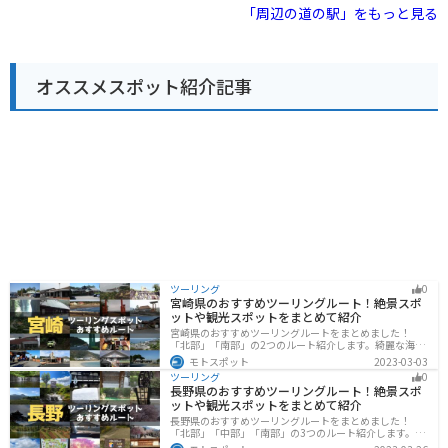
す。 周辺には温泉施設もあるので、ツーリングの疲れを
や果物、特産品などを販売する直売所や、鳳来寺山ろく
「周辺の道の駅」をもっと見る
癒やすのにも最適な場所です。
で採れた新鮮な食材を使った料理を提供するレストラン
もあります。 バイクで訪れる場合、道の駅には広い駐車
場が完備されているので安心です。周辺には、鳳来寺山
のワインディングロードなど、ツーリングに最適なルー
オススメスポット紹介記事
トもたくさんあります。お土産には、地元産の五平餅
や、鳳来寺山の湧き水を使った地ビールなどがおすすめ
です。
ツーリング
0
宮崎県のおすすめツーリングルート！絶景スポ
ットや観光スポットをまとめて紹介
宮崎県のおすすめツーリングルートをまとめました！
「北部」「南部」の2つのルート紹介します。綺麗な海岸
線が特徴的な海・自然豊かな山・趣のある神社を満喫す
モトスポット
2023-03-03
るツーリングができます。バイクで宮崎県にツーリング
ツーリング
0
に行く際は参考にしてください。
長野県のおすすめツーリングルート！絶景スポ
ットや観光スポットをまとめて紹介
長野県のおすすめツーリングルートをまとめました！
「北部」「中部」「南部」の3つのルート紹介します。諏
訪湖やビーナスラインのような全国でも有名なツーリン