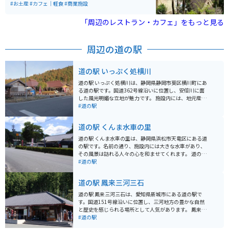
び、ワクワクします。建築家佐々木茂良氏によって造ら
#お土産
#カフェ｜軽食
#商業施設
れた独特の風合いの建物は、カフェやお土産店などを擁
し、ゆっくりとした時間を過ごせます。また、森の中で
「周辺のレストラン・カフェ」をもっと見る
小鳥たちのさえずりを聞きながらの散策は、とても癒さ
れます。自然とアートを楽しみたい人にオススメのスポ
ットです。
周辺の道の駅
道の駅 いっぷく処横川
道の駅 いっぷく処横川は、静岡県静岡市葵区横川町にあ
る道の駅です。国道362号線沿いに位置し、安倍川に面
した風光明媚な立地が魅力です。 施設内には、地元産の
新鮮な野菜や果物が並ぶ農産物直売所や、蕎麦や猪肉料
#道の駅
理など地元食材を使った料理が楽しめる飲食店がありま
す。また、安倍川の上流で採れた砂を使って作るガラス
道の駅 くんま水車の里
工芸「安倍川ガラス」の工房があり、体験教室も開催さ
れています。 バイクでのツーリングにも最適な場所で、
道の駅 くんま水車の里は、静岡県浜松市天竜区にある道
駐車場も広く休憩にぴったりです。周辺には、温泉施設
の駅です。名前の通り、施設内には大きな水車があり、
やキャンプ場もあり、自然豊かな環境の中でゆったりと
その風景は訪れる人々の心を和ませてくれます。 道の駅
過ごすことができます。 地元の名産品としては、わさび
周辺は自然豊かで、春には桜、秋には紅葉と、四季折々
#道の駅
やお茶、梅などが有名です。道の駅でも販売しているの
の景色を楽しむことができます。また、アマゴの釣り堀
で、お土産にいかがでしょうか。
や、そば打ち体験施設など、家族で楽しめるアクティビ
道の駅 鳳来三河三石
ティも充実しています。 バイクで訪れる場合、浜松市内
から国道362号線を北上すること約1時間で到着します。
道の駅 鳳来三河三石は、愛知県新城市にある道の駅で
道中、天竜川沿いのワインディングロードは、ライダー
す。国道151号線沿いに位置し、三河地方の豊かな自然
にとって走りごたえのあるルートです。 地元の名産品と
と歴史を感じられる場所として人気があります。 鳳来寺
しては、新鮮な野菜や果物、山菜などが販売されていま
山や乳岩峡などの景勝地へのアクセスも良く、ドライブ
#道の駅
す。特に、地元で採れたわさびを使った商品は人気で
の休憩スポットとしても最適です。地元産の新鮮な野菜