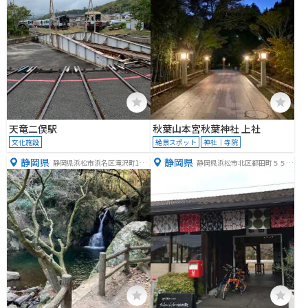
天竜二俣駅
秋葉山本宮秋葉神社 上社
文化施設
絶景スポット
神社｜寺院
静岡県
静岡県
静岡県浜松市浜名区滝沢町120
静岡県浜松市北区都田町５５６
8‐1
３−２１