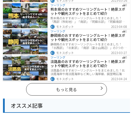
モトスポット
2023-03-26
グスポットが多数あります。バイクで長野県にツーリン
ツーリング
0
グに行く際は参考にしてください。
熊本県のおすすめツーリングルート！絶景スポ
ットや観光スポットをまとめて紹介
熊本県のおすすめツーリングルートをまとめました！
「西部（市街地）」「南部」「阿蘇北部」「阿蘇南部」
の4つのルート紹介します。阿蘇山や天草諸島をはじめと
モトスポット
2023-04-08
した豊かな自然や、熊本城や水前寺成趣園など歴史ある
ツーリング
1
観光スポットが多数あり、様々な楽しみ方ができます。
静岡県のおすすめツーリングルート！絶景スポ
バイクで熊本県にツーリングに行く際は参考にしてくだ
ットや観光スポットをまとめて紹介
さい。
静岡県のおすすめツーリングルートをまとめました！
「北西部」「北東部」「南部（富士山周辺）」の3つのル
ート紹介します。富士山を中心に自然豊かな景色や食事
モトスポット
2023-03-27
を楽しめるスポットが多数あります。バイクで静岡県に
ツーリング
0
ツーリングに行く際は参考にしてください。
淡路島のおすすめツーリングルート！絶景スポ
ットや観光スポットをまとめて紹介
淡路島のおすすめツーリングルートをまとめました！北
淡路海岸や南淡路海岸など美しい海岸線、国営明石海峡
公園や淡路夢舞台など、自然とアートが融合した施設も
モトスポット
2023-04-24
多数あります。バイクで淡路島にツーリングに行く際は
参考にしてください。
もっと見る
オススメ記事