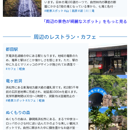
います。日本の滝100選の一つで、自然林内の礫岩の断
層にかかる7段の滝となっている事から、七滝と名付け
られました。 この礫岩は子抱石といわれ、祀ることで子
#絶景スポット
#山｜高原
#湖｜川｜滝
宝に恵まれるとの伝承があります。滝の竜神は雨乞の神
として信仰されています。上から2番目・5番目の滝壺に
「周辺の景色が綺麗なスポット」をもっと見る
は深さ7メートルにおよぶ甌穴があります。 陰陽師の安
倍晴明が若年期に滝で修行したという伝説があり、晴明
が使ったという井戸が現存しています。
周辺のレストラン・カフェ
都田駅
天竜浜名湖線の中にある駅となります。地域の電鉄のた
め、電車と駅はどこか懐かしさを感じます。ただ、駅の
中に入るとマリメッコのデザインが施されてお洒落で
す。また、金曜日~日曜日は駅内で喫茶店が営業してお
#カフェ｜軽食
り、コップや陶器はすべてマリメッコのデザインがされ
たものです。外の席ではコーヒーを飲みながら、電車を
竜ヶ岩洞
見ることができるので、とてもオススメです。
浜松市にある東海地方最大級の鍾乳洞です。約2億5千年
前の石灰岩地帯に形成され、総延長1000mを超えます。
見学所要時間は30分〜1時間で、洞窟内は混雑防止のた
め写真撮影不可の場所もありますが、基本的には撮影出
#絶景スポット
#カフェ｜軽食
来るため神秘的な空間をカメラに収めることができま
す。 冬に行くと肌寒く感じるため上着を用意しておくと
ぬくもりの森
良いですが、それ以外の季節では涼しく感じます。
ぬくもりの森は、静岡県浜松市にある、まるで中世ヨー
ロッパの小さな村に迷い込んだかのような美しい観光ス
ポットです。自然に囲まれた中に個性豊かなお店が並