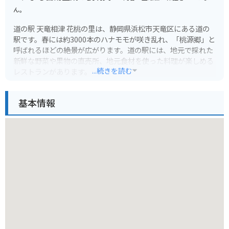
ん。
道の駅 天竜相津 花桃の里は、静岡県浜松市天竜区にある道の
駅です。春には約3000本のハナモモが咲き乱れ、「桃源郷」と
呼ばれるほどの絶景が広がります。道の駅には、地元で採れた
新鮮な野菜や果物の直売所、地元食材を使った料理が楽しめる
...続きを読む
レストランがあります。
バイクツーリングで訪れる場合、道の駅には広い駐車場が完備
基本情報
されているので安心です。春には満開のハナモモ並木をバイク
で走ることができ、まさに桃源郷を駆け抜けるような気分を味
わえます。周辺には、秋には紅葉が美しい光明寺や、温泉施設
の「花桃の湯」などもあり、ツーリングの拠点としても最適で
す。
名産品としては、地元産の新鮮な野菜や果物のほか、お茶や山
菜なども人気です。また、道の駅内のレストランでは、地元産
の食材を使った「猪鍋定食」や「山菜そば」などが味わえま
す。