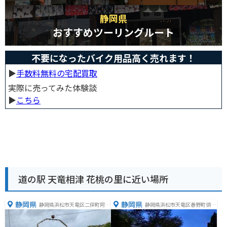
静岡県
おすすめツーリングルート
不要になったバイク用品高く売れます！
▶︎
手数料無料の宅配買取
実際に売ってみた体験談
▶︎
こちら
道の駅 天竜相津 花桃の里に近い場所
静岡県
静岡県
静岡県浜松市天竜区二俣町阿蔵
静岡県浜松市天竜区春野町領家
１１４−２
８４１