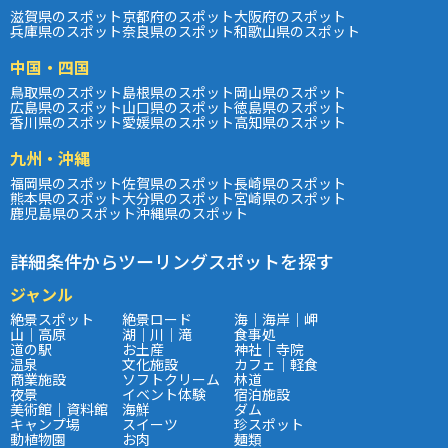
滋賀県のスポット
京都府のスポット
大阪府のスポット
兵庫県のスポット
奈良県のスポット
和歌山県のスポット
中国・四国
鳥取県のスポット
島根県のスポット
岡山県のスポット
広島県のスポット
山口県のスポット
徳島県のスポット
香川県のスポット
愛媛県のスポット
高知県のスポット
九州・沖縄
福岡県のスポット
佐賀県のスポット
長崎県のスポット
熊本県のスポット
大分県のスポット
宮崎県のスポット
鹿児島県のスポット
沖縄県のスポット
詳細条件からツーリングスポットを探す
ジャンル
絶景スポット
絶景ロード
海｜海岸｜岬
山｜高原
湖｜川｜滝
食事処
道の駅
お土産
神社｜寺院
温泉
文化施設
カフェ｜軽食
商業施設
ソフトクリーム
林道
夜景
イベント体験
宿泊施設
美術館｜資料館
海鮮
ダム
キャンプ場
スイーツ
珍スポット
動植物園
お肉
麺類