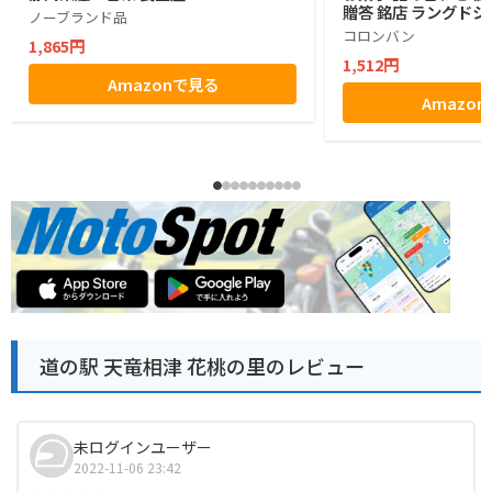
贈答 銘店 ラングドシ
ノーブランド品
コロンバン
1,865円
1,512円
Amazonで見る
Amazo
道の駅 天竜相津 花桃の里のレビュー
未ログインユーザー
2022-11-06 23:42