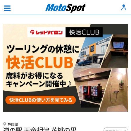
静岡県
道の駅 天竜相津 花桃の里
お気に入り