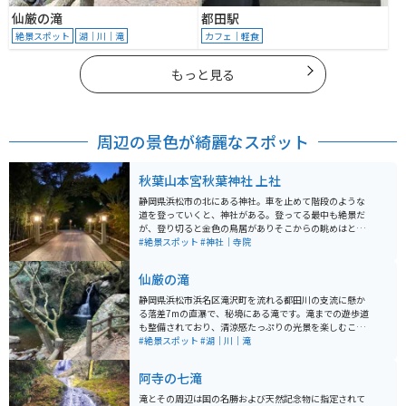
仙厳の滝
都田駅
絶景スポット
湖｜川｜滝
カフェ｜軽食
もっと見る
周辺の景色が綺麗なスポット
秋葉山本宮秋葉神社 上社
静岡県浜松市の北にある神社。車を止めて階段のような
道を登っていくと、神社がある。登ってる最中も絶景だ
が、登り切ると金色の鳥居がありそこからの眺めはとて
もきれい。毎年12月に火まつりが行われている。皿に願
#絶景スポット
#神社｜寺院
いを書いて崖から投げるという珍しいおみくじがある。
仙厳の滝
静岡県浜松市浜名区滝沢町を流れる都田川の支流に懸か
る落差7mの直瀑で、秘境にある滝です。滝までの遊歩道
も整備されており、清涼感たっぷりの光景を楽しむこと
ができるスポットです。通年を通して楽しむことがで
#絶景スポット
#湖｜川｜滝
き、混雑をさけて観光を楽しみたい方にもおすすめで
す。
阿寺の七滝
滝とその周辺は国の名勝および天然記念物に指定されて