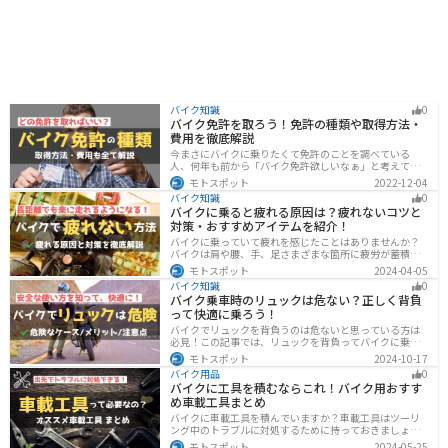
バイク知識
0
バイク免許を取ろう！免許の種類や取得方法・
費用を徹底解説
今まさにバイクに乗りたくて免許のことを調べている
人、何年も前から「バイク免許欲しいなぁ」と考えてい
るうちに時間ばかりが経っている人。そんな人々に役立
モトスポット
2022-12-04
つ情報を分かりやすくまとめました。バイク免許の種類
バイク知識
0
や、免許を取るための方法や必要な費用・日数などにつ
バイクに乗ると疲れる原因は？疲れないコツと
いて解説します。
対策・おすすめアイテムを紹介！
バイクに乗っていて疲れを感じたことはありませんか？
バイクは肩や腰、手、足さまざまな箇所に疲労が蓄積し
やすい乗り物です。できるなら楽に乗りたいですよね。
モトスポット
2024-04-05
原因を知り対策を重ねておけば今よりもっと快適に走行
バイク知識
0
することができます。
バイク乗車時のリュックは危ない？正しく背負
って快適に乗ろう！
バイクでリュックを背負うのは危ないと思っている方は
必見！この記事では、リュックを背負ってバイクに乗る
リスクと、安全な方法を紹介しています。実は、荷物の
モトスポット
2024-10-17
量や配置を工夫することで、安全にリュックを使用する
バイク用品
0
ことが可能です。この記事を読めば、バイク乗車時にリ
バイクに工具を積むならこれ！バイク用おすす
ュックを安全に使う方法がわかります。
め車載工具まとめ
バイクに車載工具を積んでいますか？車載工具はツーリ
ング中のトラブルに対処するために持っておきましょ
う。車載工具でどんなことができるのか、どんな車載工
モトスポット
2024-05-25