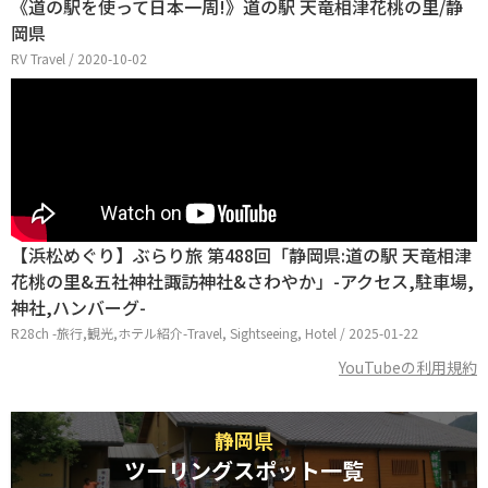
《道の駅を使って日本一周!》道の駅 天竜相津花桃の里/静
岡県
RV Travel / 2020-10-02
【浜松めぐり】ぶらり旅 第488回「静岡県:道の駅 天竜相津
花桃の里&五社神社諏訪神社&さわやか」-アクセス,駐車場,
神社,ハンバーグ-
R28ch -旅行,観光,ホテル紹介-Travel, Sightseeing, Hotel / 2025-01-22
YouTubeの利用規約
静岡県
ツーリングスポット一覧