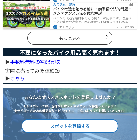
具を持っておけばいいのかなど、バイク用車載工具につ
カスタム・整備
1
いて紹介します！
バイク改造を始める前に！前準備や法的問題・
メンテナンス方法を徹底解説
バイクの改造を検討中の方必見！この記事では、改造バ
イクの魅力や注意点、初心者から上級者まで楽しめる改
造方法を紹介しています。実は、改造で補償内容や保険
モトスポット
2025-02-06
料が変わる場合があるため、保険会社への確認は必須で
す。この記事を読めば、安全に配慮しつつ、カスタムバ
イクを楽しむコツがわかります。
もっと見る
不要になったバイク用品高く売れます！
▶︎
手数料無料の宅配買取
実際に売ってみた体験談
▶︎
こちら
あなたのオススメスポットを登録しませんか？
モトスポットでは、皆様からオススメスポットを募集しています！
全ライダーのための最高なサービス作りに、ご協力よろしくお願いいたします。
スポットを登録する