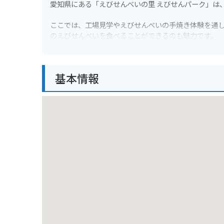
愛知県にある「えびせんべいの里 えびせんパーク」は
ここでは、工場見学やえびせんべいの手焼き体験を通
のえびせんべいを食べることができるのも魅力です。
また、約40種類のえびせんべいが揃う販売コーナーや
ができます。
基本情報
バイクで行く場合、無料の駐車場が完備されているの
ので、ツーリングの目的地にも最適です。