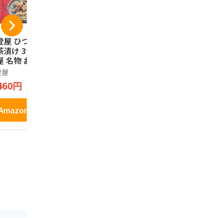
登屋 ひつまぶしの
名古屋 あんサンド 1
手風琴 8個
茶漬け 3食入り 名
0個入り 【名古屋土
ト 岡崎限定
屋 名物 お土産 ひ
産】
き お土産
まぶし 茶漬けの素
美
登屋
長登屋
ノーブランド
茶漬け うなぎ 和
460円
1,760円
2,780円
 ご当地 グルメ お
り寄せ ギフト
Amazonで見る
Amazonで見る
Amazo