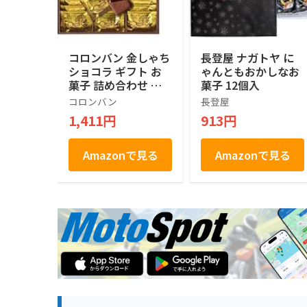
コロンバン 金しゃち
長登屋 ナガトヤ に
ショコラ ギフト お
ゃんともおかしなお
菓子 詰め合わせ 個
菓子 12個入
包装 土産 お菓子 ス
コロンバン
長登屋
イーツ 銘店 ラング
1,411円
913円
ドシャ 21枚入り
Amazonで見る
Amazonで見る