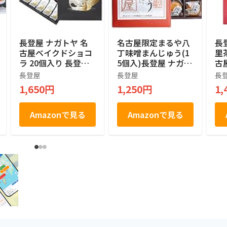
長登屋 ナガトヤ 名
名古屋限定まるや八
長
古屋ベイクドショコ
丁味噌まんじゅう(1
里
ラ 20個入り 長登屋
5個入)長登屋 ナガト
古
オリジナル土産袋付
ヤ 名古屋土産
つ
長登屋
長登屋
長
個包装 焼きショコラ
お
1,650円
1,250円
1,
名古屋土産 焼菓子
食
お菓子 手土産 お茶
取
菓子
Amazonで見る
Amazonで見る