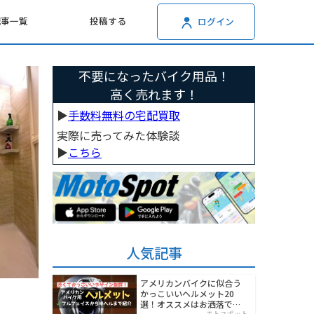
記事一覧
投稿する
ログイン
不要になったバイク用品！
高く売れます！
▶︎
手数料無料の宅配買取
実際に売ってみた体験談
▶︎
こちら
人気記事
アメリカンバイクに似合う
かっこいいヘルメット20
選！オススメはお洒落でワ
モトスポット