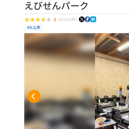
えびせんパーク
4
（口コミ1件）
#お土産