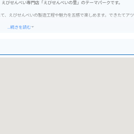
、えびせんべい専門店「えびせんべいの里」のテーマパークです。
して、えびせんべいの製造工程や魅力を五感で楽しめます。できたてア
...続きを読む
、ソフトクリームやコーヒーなどを楽しめるカフェもあり、一日中楽し
で安心です。施設周辺には、三河湾や知多半島の観光スポットも点在し