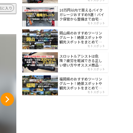
イルド
気に入り
10万円以内で買えるバイク
ガレージおすすめ9選！バイ
ク保管から整備まで自宅で
楽々
モトスポット
岡山県のおすすめツーリン
グルート！絶景スポットや
観光スポットをまとめて紹
介
モトスポット
スロットルアシストは危
険？疲労を軽減できる正し
い使い方やオススメ商品を
紹介
モトスポット
福岡県のおすすめツーリン
グルート！絶景スポットや
観光スポットをまとめて紹
介
モトスポット