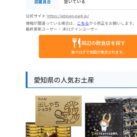
空いている
混雑具合
公式サイト:
https://ebisen-park.jp/
情報が間違っている場合は、
こちら
から修正をお願いします。
最終更新ユーザー：
未ログインユーザー
周辺の飲食店を探す
食べログで地図が表示されます。
愛知県の人気お土産