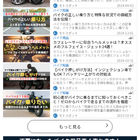
ります。種類ごとに特徴が違うので、初めてのヘルメッ
ト選びで失敗しないように、しっかりと理解して選ぶよ
モトスポット
2024-04-02
うにしましょう。この記事では、特徴やメリットデメリ
バイク知識
1
ット、有名メーカーなど初心者が知っておくべきことを
バイクの正しい乗り方と特殊な状況での操縦方
まとめました。
法を伝授！
バイクの正しい乗り方がわからない方は必見！この記事
では、バイクを乗る前にやるべきことや正しい乗り方、
トラブルと対処法を解説しています。実は、車と気をつ
モトスポット
2024-12-01
ける部分はかなり異なるので注意が必要です。この記事
バイク用品
0
を読めば、安全で快適なバイクライフを送れます。
カフェレーサーに似合うヘルメットは？オスス
メのフルフェイス・ジェット24選！
カフェレーサーに似合う、レトロでスタイリッシュなヘ
ルメットを厳選紹介！フルフェイス14選とジェット10選
の多彩なラインナップで、安全性とデザインの両立を実
モトスポット
2024-10-31
現。こだわりのヘルメットで、あなたのライダーズライ
バイク知識
0
フをより魅力的にアップグレードしましょう！
【バイク押しがけ方法】インジェクション車で
もOK？バッテリー上がりの対処法
バイクのバッテリーが上がってエンジンがかからない時
に役立つ「押しがけ」の方法と手順を解説します。押し
がけができるバイクとできないバイクがあるので、自分
モトスポット
2024-06-30
のバイクができるのか確認しておきましょう。
バイク知識
0
初心者がバイクに乗るまでに知っておくべきこ
と！ゼロからバイクで走るまでの流れを徹底解
説
バイクに乗りたい人！知識ゼロでもこれさえ読めば全て
分かります！バイクの種類や排気量の基礎知識からバイ
クの選び方、免許の取り方、購入、納車、その後のバイ
モトスポット
2023-10-10
クライフまで全てサポートします！
もっと見る