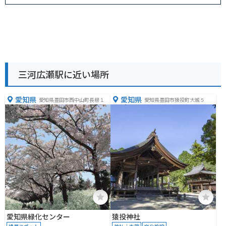
三河広瀬駅に近い場所
愛知県
愛知県
愛知県豊田市西中山町長根１
愛知県豊田市猿投町大城５
愛知県緑化センター
猿投神社