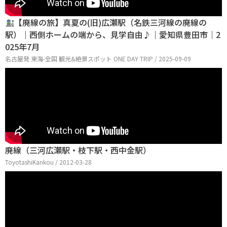
【廃線の旅】真夏の(旧)広瀬駅（名鉄三河線の廃線の
駅）｜西側ホームの端から、見学自由♪｜愛知県豊田市｜2
025年7月
名古屋発 東海-全国 観光&絶景スポット ONE DAY TRIP / 2025-09-09
廃線（三河広瀬駅・枝下駅・西中金駅）
ToyotashiKankou / 2012-03-28