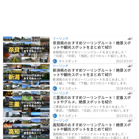
点としても最適な場所です。 日進市の名産品としては、
先述の日進ハムや日進味噌のほか、日進米粉を使ったパ
ンやお菓子、地元産の野菜を使った漬物などがありま
す。道の駅 マチテラス日進では、これらの名産品を購入
することもできます。 周辺の観光スポットとしては、愛
知高原国定公園は、ハイキングやキャンプなどが楽しめ
る自然豊かな公園です。岩崎城址公園は、戦国時代に築
かれた岩崎城の跡地を整備した公園で、歴史を感じるこ
とができます。また、五色園は、色鮮やかな五色の岩が
ツーリング
0
奈良県のおすすめツーリングルート！絶景スポ
連なる景勝地で、自然の造形美を堪能できます。 道の駅
ットや観光スポットをまとめて紹介
マチテラス日進は、日進市の魅力を満喫できるスポット
奈良県のおすすめツーリングルートをまとめました！
です。ぜひ一度訪れてみてください。
「北部」「中部」「南部」の3つのルート紹介します。歴
史のある神社寺院が多数あり、自然豊かや山々、グルメ
モトスポット
2023-03-07
を満喫するツーリングができます。バイクで奈良県にツ
ツーリング
0
ーリングに行く際は参考にしてください。
新潟県のおすすめツーリングルート！絶景スポ
ットや観光スポットをまとめて紹介
新潟県のおすすめツーリングルートをまとめました！
「上越」「中越」「下越」の3つのルート紹介します。自
然豊かな山と海、グルメも充実しており、自然を満喫す
モトスポット
2024-06-03
るツーリングができます。バイクで新潟県にツーリング
ツーリング
0
に行く際は参考にしてください。
三重県のおすすめツーリングルート！定番スポ
ットやグルメ、絶景スポットを紹介
三重県のおすすめツーリングルートをまとめました！
「東部」「南西部」「北部」の3つのルート紹介します。
標高の高いスカイラインからリアス式海岸まであるの
モトスポット
2023-02-25
で、飽きることなくツーリングを堪能できます。バイク
ツーリング
0
で三重県にツーリングに行く際は参考にしてください。
高知県のおすすめツーリングルート！絶景スポ
ットや観光スポットをまとめて紹介
高知県のおすすめツーリングルートをまとめました！
「東部」「北部」「南西部」の3つのルート紹介します。