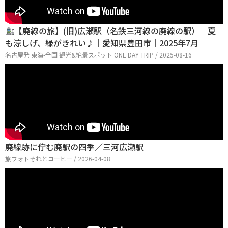
【廃線の旅】(旧)広瀬駅（名鉄三河線の廃線の駅）｜夏
も涼しげ、緑がきれい♪｜愛知県豊田市｜2025年7月
名古屋発 東海-全国 観光&絶景スポット ONE DAY TRIP / 2025-08-16
廃線跡に佇む廃駅の四季／三河広瀬駅
旅フォトそれとコーヒー / 2026-04-08