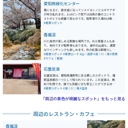
愛知県緑化センター
春になると、遊歩道に沿ってソメイヨシノとユキヤナギ
が咲き乱れます。上はピンク色下は白色の春のコントラ
ストがとても綺麗で見ものです。駐車場や入場料は無料
で広い敷地を散策しながら、ゆっくりと歩いて回ること
#絶景スポット
ができます。桜やネコヤナギ以外にもたくさんの種類の
お花が植えられていて、とても綺麗に手入れしてある。
香嵐渓
敷地内にある建物は、デザインがとても凝っており、建
物内から見る外の自然の景色が美しく見えるようになっ
川と自然が楽しめる素敵な場所です。お土産屋さんもあ
ていて、1枚の絵のように見え癒されます。もちろん、春
り、有料ですが駐車場もあります。 道中の山道も、適度
だけでなく、季節折々に植物たちがガラッと色を変える
なワインディングも楽しめます。秋の紅葉は素晴らし
ので、年中楽しめる場所です。
く、夜はライトアップされて、とても幻想的です。近く
#絶景スポット
#絶景ロード
#山｜高原
#湖｜川｜滝
#夜景
に有料道路も通っているため、名古屋方面からのアクセ
#カフェ｜軽食
スは良いです。
石畳足湯
石畳足湯は、愛知県蒲郡市にある癒しのスポットで、蒲
郡温泉郷の一つとして知られています。この足湯は、無
料で利用でき、誰でも気軽に立ち寄ることができる点が
魅力です。観光や散策の途中に、足を温めながらリラッ
#絶景スポット
#湖｜川｜滝
#温泉
クスできる場所として人気があります。 温泉は、ナトリ
ウム・カルシウム塩化物泉で、疲労回復や冷え性の改善
「周辺の景色が綺麗なスポット」をもっと見る
に効果があるとされています。施設は清潔で、ゆったり
と足を伸ばせるスペースも広く、気軽に温泉気分を味わ
うことができます。また、周囲は自然豊かな環境で、四
周辺のレストラン・カフェ
季折々の景色を楽しむことができるため、地元住民だけ
でなく観光客にも好評です。
香嵐渓