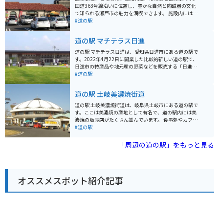
国道363号線沿いに位置し、豊かな自然と陶磁器の文化
で知られる瀬戸市の魅力を満喫できます。 施設内には、
地元の新鮮な野菜や果物を販売する農産物直売所や、瀬
#道の駅
戸焼の販売コーナーがあります。 レストランでは、地元
産の食材を使った料理や、瀬戸物の器で味わえるメニュ
道の駅 マチテラス日進
ーも楽しめます。 バイクで訪れる際は、道の駅の駐車場
にバイク専用の駐輪スペースがあります。 瀬戸しなの
道の駅 マチテラス日進は、愛知県日進市にある道の駅で
は、周辺に窯元や美術館など、観光スポットも多く点在
す。2022年4月22日に開業した比較的新しい道の駅で、
しています。 瀬戸焼の器を探したり、陶芸体験をするの
日進市の特産品や地元産の野菜などを販売する「日進マ
もおすすめです。
ルシェ」や、地元産の食材を使った料理を提供するレス
#道の駅
トラン、ベーカリーカフェなどがあります。 日進市は名
古屋市の東に隣接する都市で、緑豊かな自然と歴史的な
道の駅 土岐美濃焼街道
史跡が調和した魅力的な地域です。道の駅 マチテラス日
進は、そんな日進市の魅力を気軽に体験できるスポット
道の駅 土岐美濃焼街道は、岐阜県土岐市にある道の駅で
として人気を集めています。 日進マルシェでは、地元の
す。ここは美濃焼の産地として有名で、道の駅内には美
農家が丹精込めて育てた新鮮な野菜や果物、日進市の特
濃焼の販売店がたくさん並んでいます。 食事処やカフェ
産品である「日進ハム」や「日進味噌」、地元産の米粉
もあり、美濃焼の器で食事を楽しむことができます。ま
#道の駅
を使ったパンなどが販売されています。レストランで
た、周辺には美濃焼の窯元や工房が数多く点在してお
は、地元産の食材を使った定食や麺類、丼物など、地元
り、陶芸体験ができる施設もあります。 バイクで訪れる
「周辺の道の駅」をもっと見る
の味を堪能できます。ベーカリーカフェでは、焼きたて
場合、道の駅には広い駐車場が完備されているので安心
のパンやコーヒーなどを楽しむことができます。 道の駅
です。周辺の道路は走りやすく、ツーリングにもおすす
マチテラス日進には、情報発信コーナーもあり、日進市
めです。 土岐市は美濃焼の他にも、栗や柿などの特産品
の観光情報やイベント情報などを得ることができます。
があります。道の駅でも販売されていることが多いの
また、授乳室やおむつ交換台も完備されているので、小
オススメスポット紹介記事
で、お土産にいかがでしょうか。道の駅 土岐美濃焼街道
さな子供連れでも安心して利用できます。 バイクで訪れ
は、美濃焼の魅力を満喫できるスポットです。
る場合、道の駅には広々とした駐車場が完備されている
ので、安心して駐車できます。また、道の駅周辺には、
愛知高原国定公園や岩崎城址公園などの自然豊かな観光
スポットも点在しています。バイクでのツーリングの拠