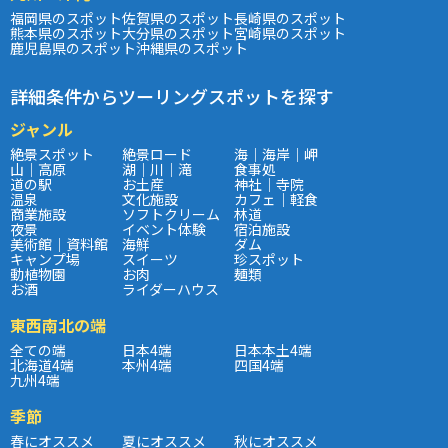
福岡県のスポット
佐賀県のスポット
長崎県のスポット
熊本県のスポット
大分県のスポット
宮崎県のスポット
鹿児島県のスポット
沖縄県のスポット
詳細条件からツーリングスポットを探す
ジャンル
絶景スポット
絶景ロード
海｜海岸｜岬
山｜高原
湖｜川｜滝
食事処
道の駅
お土産
神社｜寺院
温泉
文化施設
カフェ｜軽食
商業施設
ソフトクリーム
林道
夜景
イベント体験
宿泊施設
美術館｜資料館
海鮮
ダム
キャンプ場
スイーツ
珍スポット
動植物園
お肉
麺類
お酒
ライダーハウス
東西南北の端
全ての端
日本4端
日本本土4端
北海道4端
本州4端
四国4端
九州4端
季節
春にオススメ
夏にオススメ
秋にオススメ