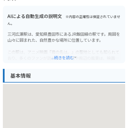
AIによる自動生成の説明文
※内容の正確性は保証されていませ
ん。
三河広瀬駅は、愛知県豊田市にあるJR飯田線の駅です。周囲を
山々に囲まれた、自然豊かな場所に位置しています。
この駅は、アニメ映画『君の名は。』の聖地としても知られて
...続きを読む
おり、多くのファンが訪れます。駅舎や周辺の風景は、映画の
シーンを彷彿とさせるものばかりです。特に、駅近くの踏切や
橋からの眺めは、映画の世界観を体感できる絶好のスポットと
基本情報
なっています。
バイクで訪れる場合、駅周辺には駐車場が少ないため、事前に
確認しておくことをおすすめします。また、山道が多いので、
安全運転を心がけましょう。