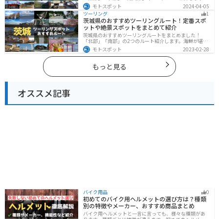
山と海どちらも楽しめるスポットが多数あり、様々な楽
モトスポット
2024-04-05
しみ方ができます。バイクで高知県にツーリングに行く
ツーリング
1
際は参考にしてください。
茨城県のおすすめツーリングルート！定番スポ
ットや絶景スポットをまとめて紹介
茨城県のおすすめツーリングルートをまとめました！
「北部」「南部」の2つのルート紹介します。海鮮が堪能
できる港や梅の景勝地、自然豊かな山々があるのでツー
モトスポット
2023-02-28
リングにもってこいです。バイクで茨城県にツーリング
に行く際は参考にしてください。
もっと見る
オススメ記事
バイク用品
0
初めてのバイク用ヘルメットの選び方は？種類
別の特徴やメーカー、おすすめ商品まとめ
バイク用ヘルメットと一言に言っても、様々な種類があ