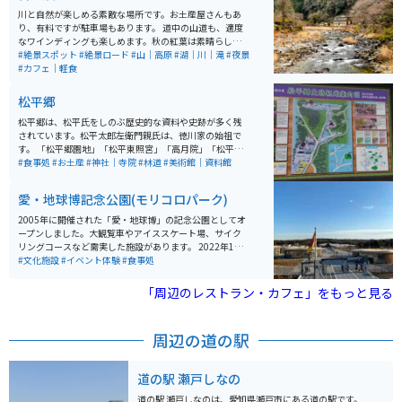
川と自然が楽しめる素敵な場所です。お土産屋さんもあ
り、有料ですが駐車場もあります。 道中の山道も、適度
なワインディングも楽しめます。秋の紅葉は素晴らし
く、夜はライトアップされて、とても幻想的です。近く
#絶景スポット
#絶景ロード
#山｜高原
#湖｜川｜滝
#夜景
に有料道路も通っているため、名古屋方面からのアクセ
#カフェ｜軽食
スは良いです。
松平郷
松平郷は、松平氏をしのぶ歴史的な資料や史跡が多く残
されています。松平太郎左衛門親氏は、徳川家の始祖で
す。 「松平郷園地」「松平東照宮」「高月院」「松平城
址」「松平郷展望テラス」など、さまざまなスポットが
#食事処
#お土産
#神社｜寺院
#林道
#美術館｜資料館
点在しています。 松平東照宮はドラマの「どうする家
康」の主人公の家康が生まれるときに使ったという井戸
愛・地球博記念公園(モリコロパーク)
があり、隠れた観光スポットになっています。 また、あ
じさいなどの植物も咲いており、小さな小川もありま
2005年に開催された「愛・地球博」の記念公園としてオ
す。 敷地内は2ヘクタールと広いですが、急な坂道があ
ープンしました。大観覧車やアイススケート場、サイク
まりないので、無理なく散策することができます。
リングコースなど需実した施設があります。 2022年11
月1日には、園内にジブリパーク(第1期)が開園しまし
#文化施設
#イベント体験
#食事処
た。第1期には「ジブリの大倉庫」「青春の丘」「どん
どこ森」の３つのエリアがあり、ジブリの世界観を楽し
「周辺のレストラン・カフェ」をもっと見る
めます。大きな乗り物やアトラクションは無いので、自
然を楽しむ施設になっています。 第2期には「もののけ
の里」「魔女の谷」が開園予定です。
周辺の道の駅
道の駅 瀬戸しなの
道の駅 瀬戸しなのは、愛知県瀬戸市にある道の駅です。