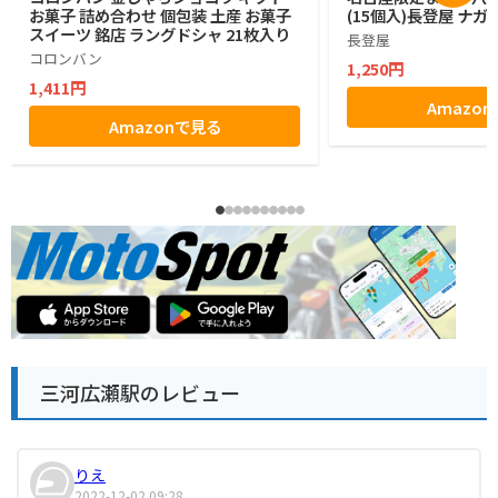
お菓子 詰め合わせ 個包装 土産 お菓子
(15個入)長登屋 ナ
スイーツ 銘店 ラングドシャ 21枚入り
長登屋
コロンバン
1,250円
1,411円
Amazo
Amazonで見る
三河広瀬駅のレビュー
りえ
2022-12-02 09:28