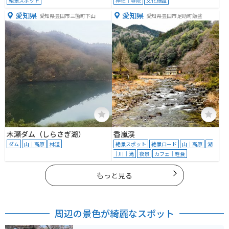
絶景スポット
神社｜寺院
文化施設
愛知県
愛知県
愛知県豊田市三箇町下山
愛知県豊田市足助町飯盛
木瀬ダム（しらさぎ湖）
香嵐渓
ダム
山｜高原
林道
絶景スポット
絶景ロード
山｜高原
湖
｜川｜滝
夜景
カフェ｜軽食
もっと見る
周辺の景色が綺麗なスポット