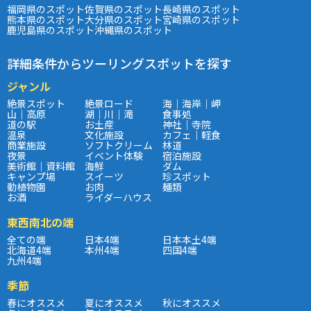
福岡県のスポット
佐賀県のスポット
長崎県のスポット
熊本県のスポット
大分県のスポット
宮崎県のスポット
鹿児島県のスポット
沖縄県のスポット
詳細条件からツーリングスポットを探す
ジャンル
絶景スポット
絶景ロード
海｜海岸｜岬
山｜高原
湖｜川｜滝
食事処
道の駅
お土産
神社｜寺院
温泉
文化施設
カフェ｜軽食
商業施設
ソフトクリーム
林道
夜景
イベント体験
宿泊施設
美術館｜資料館
海鮮
ダム
キャンプ場
スイーツ
珍スポット
動植物園
お肉
麺類
お酒
ライダーハウス
東西南北の端
全ての端
日本4端
日本本土4端
北海道4端
本州4端
四国4端
九州4端
季節
春にオススメ
夏にオススメ
秋にオススメ