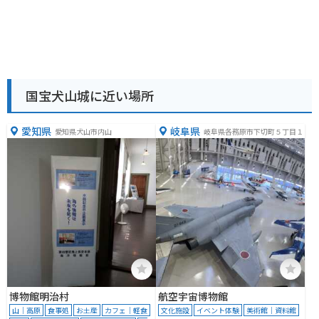
国宝犬山城に近い場所
愛知県
岐阜県
愛知県犬山市内山
岐阜県各務原市下切町５丁目１
博物館明治村
航空宇宙博物館
山｜高原
食事処
お土産
カフェ｜軽食
文化施設
イベント体験
美術館｜資料館