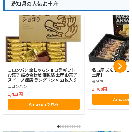
愛知県の人気お土産
コロンバン 金しゃちショコラ ギフト
名古屋 あんサンド 1
お菓子 詰め合わせ 個包装 土産 お菓子
土産】
スイーツ 銘店 ラングドシャ 21枚入り
長登屋
コロンバン
1,760円
1,411円
Amazo
Amazonで見る