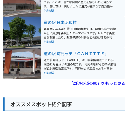
です。ここは、豊かな自然と歴史を感じられる場所で
す。 郡上市は、美しい山々と清流が織りなす自然豊かな
地域であり、夏は涼しく避暑地としても人気がありま
#道の駅
す。道の駅 半布里の郷 とみかは、そんな郡上市の魅力が
詰まったスポットです。地元の新鮮な野菜や果物、特産
道の駅 日本昭和村
品などを販売する農産物直売所があり、郡上の味覚を堪
能できます。また、レストランでは、地元の食材を使っ
岐阜県にある道の駅「日本昭和村」は、昭和30年代の懐
た料理を楽しむことができます。 バイクで訪れる場合、
かしい風景を再現したテーマパークです。レトロな街並
周辺には、関ヶ原の戦いの史跡である関ケ原古戦場や、
みを散策したり、駄菓子屋や射的などの遊び体験ができ
郡上八幡城など、歴史的な観光スポットが点在していま
ます。当時の暮らしを体験できる展示もあり、大人も子
#道の駅
す。道の駅 半布里の郷 とみかを拠点に、これらのスポッ
供も楽しめます。 食事処では、飛騨牛や地元産の食材を
トを巡るツーリングもおすすめです。道の駅には、広い
使った料理が味わえます。お土産には、昭和レトロなグ
道の駅 可児ッテ「ＣＡＮＩＴＴＥ」
駐車場も完備されているので、安心してバイクを停める
ッズや地元の特産品が人気です。 バイクで行く場合は、
ことができます。 郡上市は、湧き水が多く、水質が非常
駐車場も広々としているので安心です。周辺には、自然
道の駅 可児ッテ「CANITTE」は、岐阜県可児市にある、
に良いことでも知られています。道の駅 半布里の郷 とみ
豊かなスポットも多いので、ツーリングの休憩場所とし
国道41号線沿いの道の駅です。 地元の新鮮な野菜や果物
かでも、美味しい水がいただけます。
てもおすすめです。
が並ぶ農産物直売所や、可児市の特産品であるバラを使
った商品を販売するショップ、地元の食材を使った料理
#道の駅
が楽しめるレストランなどがあります。 バイクで行く場
合は、広々とした駐車場があるので安心です。ツーリン
「周辺の道の駅」をもっと見る
グの休憩場所としても最適です。 可児市は、バラの栽培
が盛んなことで知られており、「花フェスタ記念公園」
などのバラ園があります。また、美濃焼の産地としても
有名で、道の駅でも美濃焼の販売コーナーがあります。
オススメスポット紹介記事
可児ッテ「CANITTE」は、地元の魅力が詰まった道の駅
なので、観光の拠点としてもおすすめです。