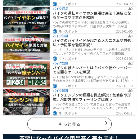
われて集中力が低下する 雨で視界が悪くなる 路面が濡れ
モトスポット
2023-04-23
て滑りやすくなるなど、晴れの日にはないマイナス要素
バイク用品
0
が盛りだくさんでライダーに押し寄せてきます。そんな
バイクの運転×イヤホン使用は違法？違反にな
雨の中を好んで走ろうなんて誰も考えていないはずです
るケースや注意点を解説
が、どうしても避けられない場合もありますよね。この
記事では、レインウエアや防水バッグをはじめ、ライダ
バイクの運転中のイヤホン使用は直ちに「ながら運転」
ーや荷物を雨から守るための方法やグッズなどについて
の違反にはなりませんが、音量や状況次第で「安全運転
紹介します。雨はライダーにとって非常に厄介なモノで
義務違反」や各都道府県の「道路交通法施行細則」に抵
モトスポット
2026-01-05
すが、バッチリと対策しておけば意外と快適に走れてし
触する恐れがあります。周囲の音が聞こえる適切な音量
まうものです
バイク知識
0
を保ち、スマホ操作は厳禁。耳を塞がない骨伝導イヤホ
バイクのハイサイドが起きるメカニズムや対処
ンや、ヘルメット用スピーカーの活用も安全な音楽体験
法・予防策を徹底解説！
には有効な選択肢です。
コーナーリングを楽しみたいライダーは必見！この記事
では、バイクのハイサイドのメカニズムや発生原因、対
処法、予防策を解説しています。実は、バイクのハイサ
モトスポット
2025-03-03
イドは危険な現象ですが、正しい知識と対策で防ぐこと
バイク知識
2
が可能です。この記事を読めば、ハイサイドのリスクを
バイクの緑ナンバーとは？バイク便やウーバー
減らせます。
で必要なケースを解説
バイク便やUberEatsで仕事をしようとしている人必見！
そのままだと法律違反になる可能性があります。126cc以
上のバイクで運送事業を行う場合、緑ナンバー（事業
モトスポット
2025-01-10
用）が必要になります。本記事では緑ナンバーの必要な
バイク知識
0
ケースや取得方法を解説します。
バイクエンジンの種類を徹底解説！気筒数や形
式、冷却方法でフィーリングは違う
「バイクの性能はエンジンで決まる」と言っても過言で
はありません。バイクにとってエンジンは、それだけ重
要なパーツなんです。エンジンの種類と特徴を知れば、
モトスポット
2023-04-11
あなたもワンランク上のバイク選びができるようになり
ます！
もっと見る
不要になったバイク用品高く売れます！