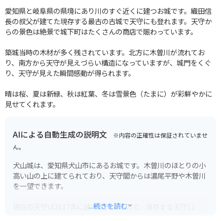
愛知県と岐阜県の県境にあり川のすぐ近くに建つお城です。織田信
長の叔父が建てた現存する最古の古城で天守にも登れます。天守か
らの景色は絶景で城下町はたくさんの商店で賑わっています。
築城当時の木材が多く残されています。北方に木曽川が流れてお
り、南方から天守が見えづらい構造になっていますが、城門をくぐ
り、天守が見えた瞬間感動が得られます。
晴は桜、夏は新緑、秋は紅葉、冬は雪景色（たまに）が彩鮮やかに
見せてくれます。
AIによる自動生成の説明文
※内容の正確性は保証されていませ
ん。
犬山城は、愛知県犬山市にあるお城です。木曽川のほとりの小
高い山の上に建てられており、天守閣からは濃尾平野や木曽川
を一望できます。
...続きを読む
現在の天守は1617年に建てられたもので、現存する天守12城
の中で最も古いものの一つです。そのため、国宝に指定されて