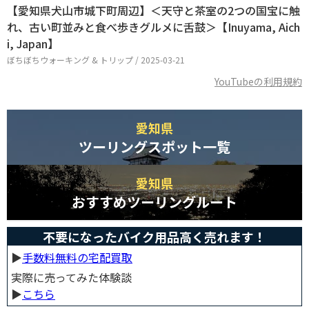
【愛知県犬山市城下町周辺】＜天守と茶室の2つの国宝に触
れ、古い町並みと食べ歩きグルメに舌鼓＞【Inuyama, Aich
i, Japan】
ぼちぼちウォーキング & トリップ / 2025-03-21
YouTubeの利用規約
愛知県
ツーリングスポット一覧
愛知県
おすすめツーリングルート
不要になったバイク用品高く売れます！
▶︎
手数料無料の宅配買取
実際に売ってみた体験談
▶︎
こちら