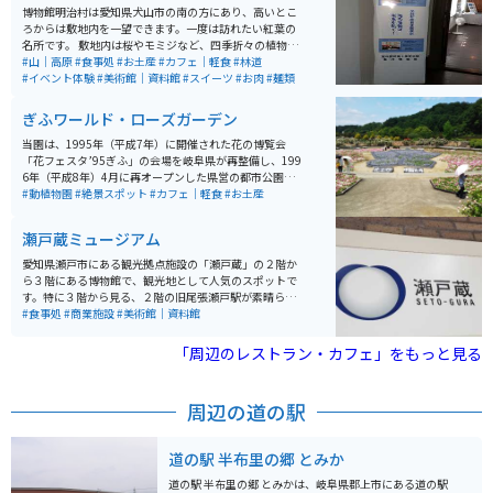
博物館明治村は愛知県犬山市の南の方にあり、高いとこ
ろからは敷地内を一望できます。一度は訪れたい紅葉の
名所です。 敷地内は桜やモミジなど、四季折々の植物が
植わっていて、桜の名所としても有名です。 年間を通し
#山｜高原
#食事処
#お土産
#カフェ｜軽食
#林道
て、敷地内を散策できるので、博物館の資料を見ながら
#イベント体験
#美術館｜資料館
#スイーツ
#お肉
#麺類
やイベントを楽しみながら、散策できます。 歩くのが大
変でしたら、敷地内を走るバスや市電に乗ることもでき
ぎふワールド・ローズガーデン
ます。
当園は、1995年（平成7年）に開催された花の博覧会
「花フェスタ’95ぎふ」の会場を岐阜県が再整備し、199
6年（平成8年）4月に再オープンした県営の都市公園で
す。オープン以降「花フェスタ記念公園」の名称で長年
#動植物園
#絶景スポット
#カフェ｜軽食
#お土産
親しまれてきましたが、2021年10月9日に公園の一番の
魅力である「薔薇」を名称に取り入れた「ぎふワール
瀬戸蔵ミュージアム
ド・ローズガーデン」に改称しました。約80.7ha（バン
テリンドームナゴヤ約17個分）もの広大な敷地には、原
愛知県瀬戸市にある観光拠点施設の「瀬戸蔵」の２階か
種・オールドローズから国内外の最新品種まで約6,000
ら３階にある博物館で、観光地として人気のスポットで
品種、20,000株もの多彩な品種が植栽されたバラ園のほ
す。特に３階から見る、２階の旧尾張瀬戸駅が素晴らし
か、「ネモフィラ（春）」「ヒマワリ（夏）」「ケイト
く、見応えがあります。駅の隣にある、せとでん車両も
#食事処
#商業施設
#美術館｜資料館
ウ（秋）」など、季節ごとに大面積で花を観賞できるガ
中に入ることが出来て、人気です。
ーデンや、地上45mの高さから園内を一望できる「花の
「周辺のレストラン・カフェ」をもっと見る
タワー」、岐阜県下有数の大型複合遊具などもあり、夫
婦、カップル、友人、ファミリーなど幅広い層で楽しめ
る。
周辺の道の駅
道の駅 半布里の郷 とみか
道の駅 半布里の郷 とみかは、岐阜県郡上市にある道の駅