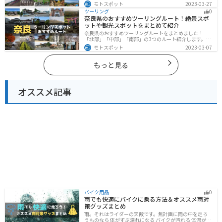
ート紹介します。富士山を中心に自然豊かな景色や食事
モトスポット
2023-03-27
を楽しめるスポットが多数あります。バイクで静岡県に
ツーリング
0
ツーリングに行く際は参考にしてください。
奈良県のおすすめツーリングルート！絶景スポ
ットや観光スポットをまとめて紹介
奈良県のおすすめツーリングルートをまとめました！
「北部」「中部」「南部」の3つのルート紹介します。歴
史のある神社寺院が多数あり、自然豊かや山々、グルメ
モトスポット
2023-03-07
を満喫するツーリングができます。バイクで奈良県にツ
ーリングに行く際は参考にしてください。
もっと見る
オススメ記事
バイク用品
0
雨でも快適にバイクに乗る方法＆オススメ雨対
策グッズまとめ
雨。それはライダーの天敵です。無計画に雨の中を走ろ
うものなら 体がずぶ濡れになる バイクが汚れる 体温が奪