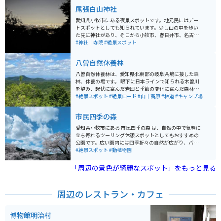
尾張白山神社
愛知県小牧市にある夜景スポットです。地元民にはデー
トスポットとしても知られています。少し山の中を歩い
た先に神社があり、そこから小牧市、春日井市、名古屋
市が一望できます。名古屋駅のゲートタワーや名古屋城
#神社｜寺院
#絶景スポット
などが見えます。人が少ないため、ゆっくり夜景を楽し
みたい人にオススメです。
八曽自然休養林
八曽自然休養林は、愛知県北東部の岐阜県境に接した森
林、休養の場です。 眼下に日本ラインで知られる木曽川
を望み、起伏に富んだ岩団と季節の変化に富んだ森林
が、豊かな清流と調和した景観となっています。 八曽地
#絶景スポット
#絶景ロード
#山｜高原
#林道
#キャンプ場
区は、黒平山を中心とした広大な緑の丘陵地帯を形成し
ています。森の中には五条川が流れ、厳頭洞、八曽滝な
市民四季の森
どが見られる渓流と、天狗岩と呼ばれる奇岩など変化に
富んだ自然景観を満喫できます。
愛知県小牧市にある 市民四季の森 は、自然の中で気軽に
立ち寄れるツーリング休憩スポットとしてもおすすめの
公園です。広い園内には四季折々の自然が広がり、バイ
クを降りてゆっくり散策するだけでも気分転換になりま
#絶景スポット
#動植物園
す。 園内には斜面を勢いよく滑る「ソリスベリの丘」や
大型遊具がある広場、パークゴルフ場などがあり、休日
「周辺の景色が綺麗なスポット」をもっと見る
には家族連れでにぎわいます。動物と触れ合えるエリア
もあり、のんびりとした雰囲気の中でリフレッシュでき
るのも魅力です。 ツーリングの途中に立ち寄れば、木々
周辺のレストラン・カフェ
に囲まれた遊歩道を歩いたり、ベンチで休憩しながら自
然を楽しんだりと、ライディングの合間のリラックスタ
イムにぴったり。都市近郊にありながら自然を感じられ
博物館明治村
る、ちょっとした寄り道に最適なスポットです。