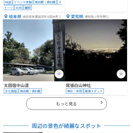
林道
イベント体験
美術館｜資料館
ス
イーツ
お肉
麺類
岐阜県
愛知県
岐阜県美濃加茂市太田本町３丁
愛知県小牧市野口
目３−３１
太田宿中山道
尾張白山神社
文化施設
美術館｜資料館
神社｜寺院
絶景スポット
もっと見る
周辺の景色が綺麗なスポット