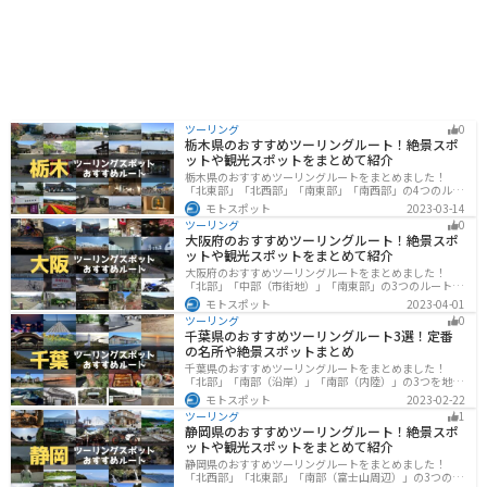
ツーリング
0
栃木県のおすすめツーリングルート！絶景スポ
ットや観光スポットをまとめて紹介
栃木県のおすすめツーリングルートをまとめました！
「北東部」「北西部」「南東部」「南西部」の4つのルー
ト紹介します。日本を代表する神社や広大な山や滝、湖
モトスポット
2023-03-14
などを歴史や自然を満喫するツーリングができます。バ
ツーリング
0
イクで栃木県にツーリングに行く際は参考にしてくださ
大阪府のおすすめツーリングルート！絶景スポ
い。
ットや観光スポットをまとめて紹介
大阪府のおすすめツーリングルートをまとめました！
「北部」「中部（市街地）」「南東部」の3つのルート紹
介します。歴史と近代が融合した魅力的なエリアで様々
モトスポット
2023-04-01
な楽しみ方ができます。バイクで大阪府にツーリングに
ツーリング
0
行く際は参考にしてください。
千葉県のおすすめツーリングルート3選！定番
の名所や絶景スポットまとめ
千葉県のおすすめツーリングルートをまとめました！
「北部」「南部（沿岸）」「南部（内陸）」の3つを地域
別で紹介します！千葉は首都圏からのアクセスも良く、
モトスポット
2023-02-22
海と山どちらも堪能できるのでツーリングには最適な場
ツーリング
1
所です。
静岡県のおすすめツーリングルート！絶景スポ
ットや観光スポットをまとめて紹介
静岡県のおすすめツーリングルートをまとめました！
「北西部」「北東部」「南部（富士山周辺）」の3つのル