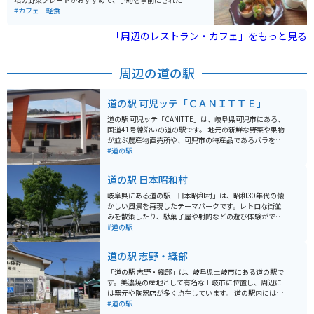
がいいと思います。 知る人ぞ知る場所なので地元の方も
#カフェ｜軽食
来ている場所です。
「周辺のレストラン・カフェ」をもっと見る
周辺の道の駅
道の駅 可児ッテ「ＣＡＮＩＴＴＥ」
道の駅 可児ッテ「CANITTE」は、岐阜県可児市にある、
国道41号線沿いの道の駅です。 地元の新鮮な野菜や果物
が並ぶ農産物直売所や、可児市の特産品であるバラを使
った商品を販売するショップ、地元の食材を使った料理
#道の駅
が楽しめるレストランなどがあります。 バイクで行く場
合は、広々とした駐車場があるので安心です。ツーリン
道の駅 日本昭和村
グの休憩場所としても最適です。 可児市は、バラの栽培
が盛んなことで知られており、「花フェスタ記念公園」
岐阜県にある道の駅「日本昭和村」は、昭和30年代の懐
などのバラ園があります。また、美濃焼の産地としても
かしい風景を再現したテーマパークです。レトロな街並
有名で、道の駅でも美濃焼の販売コーナーがあります。
みを散策したり、駄菓子屋や射的などの遊び体験ができ
可児ッテ「CANITTE」は、地元の魅力が詰まった道の駅
ます。当時の暮らしを体験できる展示もあり、大人も子
#道の駅
なので、観光の拠点としてもおすすめです。
供も楽しめます。 食事処では、飛騨牛や地元産の食材を
使った料理が味わえます。お土産には、昭和レトロなグ
道の駅 志野・織部
ッズや地元の特産品が人気です。 バイクで行く場合は、
駐車場も広々としているので安心です。周辺には、自然
「道の駅 志野・織部」は、岐阜県土岐市にある道の駅で
豊かなスポットも多いので、ツーリングの休憩場所とし
す。美濃焼の産地として有名な土岐市に位置し、周辺に
てもおすすめです。
は窯元や陶器店が多く点在しています。 道の駅内には、
地元で採れた新鮮な野菜や果物を販売する農産物直売
#道の駅
所、美濃焼の販売コーナー、地元の食材を使ったレスト