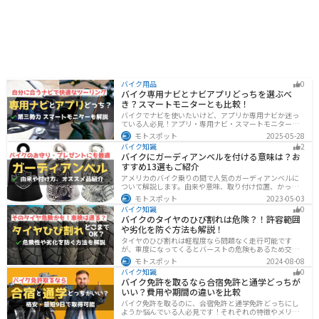
バイク用品
0
バイク専用ナビとナビアプリどっちを選ぶべ
き？スマートモニターとも比較！
バイクでナビを使いたいけど、アプリか専用ナビか迷っ
ている人必見！アプリ・専用ナビ・スマートモニターの
メリット、デメリット、どんな人にオススメなのかを解
モトスポット
2025-05-28
説します。自分に合ったナビを見つけて快適なツーリン
バイク知識
2
グライフを送りましょう！
バイクにガーディアンベルを付ける意味は？お
すすめ13選もご紹介
アメリカのバイク乗りの間で人気のガーディアンベルに
ついて解説します。由来や意味、取り付け位置、かっこ
いいオススメのガーディアンベルも紹介します。自分用
モトスポット
2023-05-03
のお守りとしてだけでなく、プレゼントとしても最適な
バイク知識
0
ので、気になっている人は参考にしてみてください。
バイクのタイヤのひび割れは危険？！許容範囲
や劣化を防ぐ方法も解説！
タイヤのひび割れは軽程度なら問題なく走行可能です
が、重度になってくるとバーストの危険もあるため交換
が必要です。どの程度なら大丈夫なのか、タイヤのひび
モトスポット
2024-08-08
割れを防ぐ方法などまとめました。快適安全にバイクに
バイク知識
0
乗るためにもしっかりとチェックしておきましょう。
バイク免許を取るなら合宿免許と通学どっちが
いい？費用や期間の違いを比較
バイク免許を取るのに、合宿免許と通学免許どっちにし
ようか悩んでいる人必見です！それぞれの特徴やメリッ