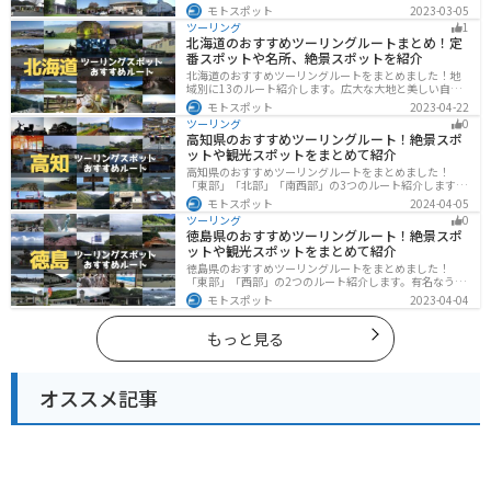
蘇の雄大な自然を満喫できるスポットや温泉を満喫する
モトスポット
2023-03-05
ツーリングができます。バイクで大分県にツーリングに
ツーリング
1
行く際は参考にしてください。
北海道のおすすめツーリングルートまとめ！定
番スポットや名所、絶景スポットを紹介
北海道のおすすめツーリングルートをまとめました！地
域別に13のルート紹介します。広大な大地と美しい自然
が広がり、四季折々の魅力を楽しめる観光スポットが数
モトスポット
2023-04-22
多くあります。バイクで北海道にツーリングに行く際は
ツーリング
0
参考にしてください。
高知県のおすすめツーリングルート！絶景スポ
ットや観光スポットをまとめて紹介
高知県のおすすめツーリングルートをまとめました！
「東部」「北部」「南西部」の3つのルート紹介します。
山と海どちらも楽しめるスポットが多数あり、様々な楽
モトスポット
2024-04-05
しみ方ができます。バイクで高知県にツーリングに行く
ツーリング
0
際は参考にしてください。
徳島県のおすすめツーリングルート！絶景スポ
ットや観光スポットをまとめて紹介
徳島県のおすすめツーリングルートをまとめました！
「東部」「西部」の2つのルート紹介します。有名なうず
しおや山を中心とした自然豊かなスポットが多数ありま
モトスポット
2023-04-04
す。バイクで徳島県にツーリングに行く際は参考にして
ください。
もっと見る
オススメ記事