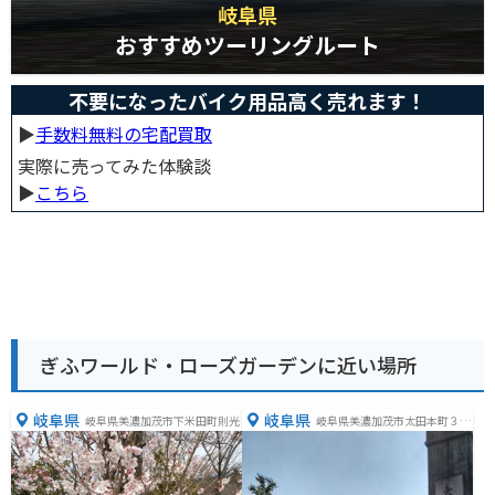
岐阜県
おすすめツーリングルート
不要になったバイク用品高く売れます！
▶︎
手数料無料の宅配買取
実際に売ってみた体験談
▶︎
こちら
ぎふワールド・ローズガーデンに近い場所
岐阜県
岐阜県
岐阜県美濃加茂市下米田町則光
岐阜県美濃加茂市太田本町３丁
目３−３１