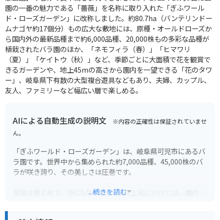
園の一番の魅力である「薔薇」を名称に取り入れた「ぎふワール
ド・ローズガーデン」に改称しました。約80.7ha（バンテリンドー
ムナゴヤ約17個分）もの広大な敷地には、原種・オールドローズか
ら国内外の最新品種まで約6,000品種、20,000株もの多彩な品種が
植栽されたバラ園のほか、「ネモフィラ（春）」「ヒマワリ
（夏）」「ケイトウ（秋）」など、季節ごとに大面積で花を観賞で
きるガーデンや、地上45mの高さから園内を一望できる「花のタワ
ー」、岐阜県下有数の大型複合遊具などもあり、夫婦、カップル、
友人、ファミリーなど幅広い層で楽しめる。
AIによる自動生成の説明文
※内容の正確性は保証されていませ
ん。
「ぎふワールド・ローズガーデン」は、岐阜県可児市にあるバ
ラ園です。世界中から集められた約7,000品種、45,000株のバ
ラが咲き誇り、その美しさは圧巻です。
...続きを読む
見頃は春と秋で、特に5月中旬から6月上旬にかけては、園内が
色とりどりのバラで埋め尽くされます。バラのアーチやトンネ
ルなど、見どころも満載です。