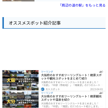
ランなどがあります。 特に、美濃焼の販売コーナーは必
「周辺の道の駅」をもっと見る
見です。普段使いしやすい食器から、贈答用にも最適な
高級品まで、様々な種類の美濃焼が揃っています。 ま
た、道の駅に隣接して「織部ヒルズ」という公園があ
り、芝生広場や遊具、散策路などが整備されています。
オススメスポット紹介記事
バイクで訪れる場合、道の駅には広い駐車場が完備され
ているので安心です。周辺には、自然豊かな山道も多
く、ツーリングにも最適なエリアです。 土岐市周辺に
は、他にも「美濃焼伝統産業会館」や「陶史の森」な
ど、陶芸に関連する施設があります。道の駅 志野・織部
を拠点に、土岐市の魅力を満喫してみてはいかがでしょ
うか。
ツーリング
0
大阪府のおすすめツーリングルート！絶景スポ
ットや観光スポットをまとめて紹介
大阪府のおすすめツーリングルートをまとめました！
「北部」「中部（市街地）」「南東部」の3つのルート紹
介します。歴史と近代が融合した魅力的なエリアで様々
モトスポット
2023-04-01
な楽しみ方ができます。バイクで大阪府にツーリングに
ツーリング
0
行く際は参考にしてください。
大分県のおすすめツーリングルート！絶景観光
スポットや温泉を紹介
大分県のおすすめツーリングルートをまとめました！
「北部」「中部」「南部」の3つのルート紹介します。阿