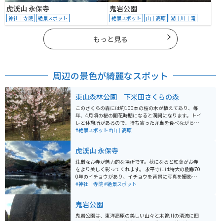
虎渓山 永保寺
鬼岩公園
神社｜寺院
絶景スポット
絶景スポット
山｜高原
湖｜川｜滝
もっと見る
周辺の景色が綺麗なスポット
東山森林公園 下米田さくらの森
このさくらの森には約100本の桜の木が植えてあり、毎
年、4月頃の桜の開花時期になると満開になります。トイ
レと休憩所があるので、持ち寄った弁当を食べながら綺
麗な桜を見て楽しむ事ができます。また、敷地内には約4
#絶景スポット
#山｜高原
キロの散策路があるので綺麗な桜を眺めながら散歩を楽
しむ事もできます。
虎渓山 永保寺
荘厳なお寺が魅力的な場所です。秋になると紅葉がお寺
をより美しく彩ってくれます。 永平寺には特大の樹齢70
0年のイチョウがあり、イチョウを背景に写真を撮影す
ると迫力があります。名古屋から近いので、観光客はそ
#神社｜寺院
#絶景スポット
こそこいます。
鬼岩公園
鬼岩公園は、東洋高原の美しい山々と木曽川の清流に囲