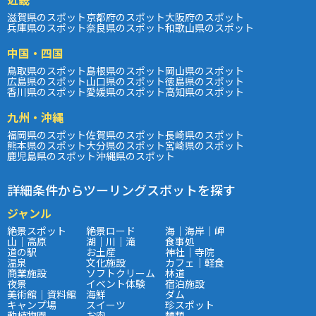
滋賀県のスポット
京都府のスポット
大阪府のスポット
兵庫県のスポット
奈良県のスポット
和歌山県のスポット
中国・四国
鳥取県のスポット
島根県のスポット
岡山県のスポット
広島県のスポット
山口県のスポット
徳島県のスポット
香川県のスポット
愛媛県のスポット
高知県のスポット
九州・沖縄
福岡県のスポット
佐賀県のスポット
長崎県のスポット
熊本県のスポット
大分県のスポット
宮崎県のスポット
鹿児島県のスポット
沖縄県のスポット
詳細条件からツーリングスポットを探す
ジャンル
絶景スポット
絶景ロード
海｜海岸｜岬
山｜高原
湖｜川｜滝
食事処
道の駅
お土産
神社｜寺院
温泉
文化施設
カフェ｜軽食
商業施設
ソフトクリーム
林道
夜景
イベント体験
宿泊施設
美術館｜資料館
海鮮
ダム
キャンプ場
スイーツ
珍スポット
動植物園
お肉
麺類