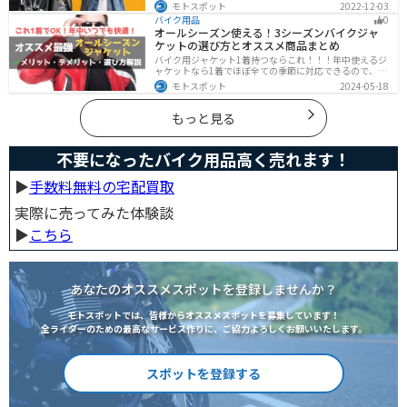
トデメリットをまとめました。早く安く免許取得したい
モトスポット
2022-12-03
なら合宿免許、他人と関わらず取りたいなら通学免許が
バイク用品
0
オススメです。自分に合った免許取得方法を選んでくだ
オールシーズン使える！3シーズンバイクジャ
さいね。
ケットの選び方とオススメ商品まとめ
バイク用ジャケット1着持つならこれ！！！年中使えるジ
ャケットなら1着でほぼ全ての季節に対応できるので、出
費も抑えられます。真夏や真冬など極端な季節に乗る場
モトスポット
2024-05-18
合は専用ジャケットがあるとより快適になるのでツーリ
ングスタイルに合わせて検討してください。
もっと見る
不要になったバイク用品高く売れます！
▶︎
手数料無料の宅配買取
実際に売ってみた体験談
▶︎
こちら
あなたのオススメスポットを登録しませんか？
モトスポットでは、皆様からオススメスポットを募集しています！
全ライダーのための最高なサービス作りに、ご協力よろしくお願いいたします。
スポットを登録する