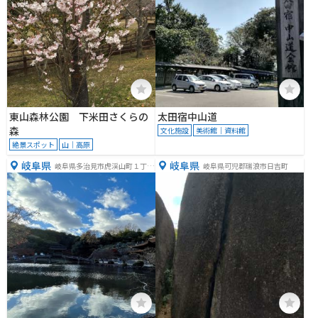
東山森林公園 下米田さくらの
太田宿中山道
森
文化施設
美術館｜資料館
絶景スポット
山｜高原
岐阜県
岐阜県
岐阜県多治見市虎渓山町１丁目
岐阜県可児郡瑞浪市日吉町
４０