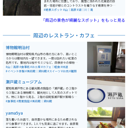
まれた場所に位置しており、風雪に洗われた花崗岩の巨
岩・怪岩が緑とのコントラストを織りなす絶景を持つ飛
騨木曽川国定公園の一部です。巨大な岩と滝の風景は絶
#絶景スポット
#山｜高原
#湖｜川｜滝
景です。イベント時は岩屋くぐりという岩の下を探検で
きる道を歩けます。 四季折々の自然美が楽しめ、特に春
「周辺の景色が綺麗なスポット」をもっと見る
の桜や秋の紅葉は見どころ。鬼岩という名前は約800年
前に鬼人「関の太郎」が住んでおり、その悪行から後白
河法皇の命を受けた纐纈源吾によって討伐された伝説に
周辺のレストラン・カフェ
由来し、今も古句「恐ろしや次月の里の鬼すすき」が伝
わっています。 公園内には温泉情緒ある旅館や飲食店、
お土産店があり、温泉は黄甫元勲大禅師が傷ついた白鷲
博物館明治村
の湯浴みを目撃し発見されたとの伝説がある。また、ア
ニメ「鬼滅の刃」ブームで主人公・炭治郎が一刀両断に
博物館明治村は愛知県犬山市の南の方にあり、高いとこ
した岩に似た岩があるとして、多くの注目を集めている
ろからは敷地内を一望できます。一度は訪れたい紅葉の
スポットとなっています。
名所です。 敷地内は桜やモミジなど、四季折々の植物が
植わっていて、桜の名所としても有名です。 年間を通し
#山｜高原
#食事処
#お土産
#カフェ｜軽食
#林道
て、敷地内を散策できるので、博物館の資料を見ながら
#イベント体験
#美術館｜資料館
#スイーツ
#お肉
#麺類
やイベントを楽しみながら、散策できます。 歩くのが大
変でしたら、敷地内を走るバスや市電に乗ることもでき
瀬戸蔵ミュージアム
ます。
愛知県瀬戸市にある観光拠点施設の「瀬戸蔵」の２階か
ら３階にある博物館で、観光地として人気のスポットで
す。特に３階から見る、２階の旧尾張瀬戸駅が素晴らし
く、見応えがあります。駅の隣にある、せとでん車両も
#食事処
#商業施設
#美術館｜資料館
中に入ることが出来て、人気です。
yama5ya
落ち着いたお店で、自然豊かな場所にあるため癒されな
がら食事ができます。1人でも気楽に過ごせます。自家栽
培の野菜プレートがおすすめで、予約を事前にされた方