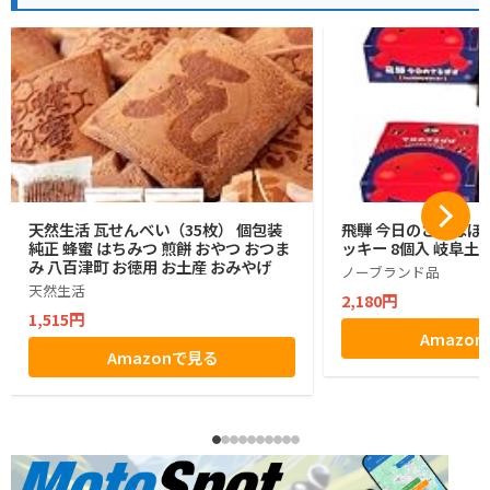
天然生活 瓦せんべい（35枚） 個包装
飛騨 今日のさるぼぼ
純正 蜂蜜 はちみつ 煎餅 おやつ おつま
ッキー 8個入 岐阜土産
み 八百津町 お徳用 お土産 おみやげ
ノーブランド品
天然生活
2,180円
1,515円
Amazo
Amazonで見る