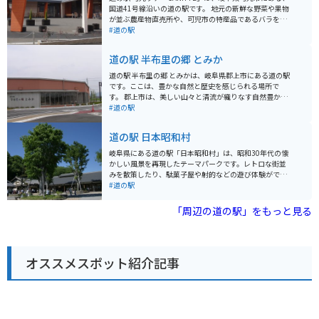
国道41号線沿いの道の駅です。 地元の新鮮な野菜や果物
が並ぶ農産物直売所や、可児市の特産品であるバラを使
った商品を販売するショップ、地元の食材を使った料理
#道の駅
が楽しめるレストランなどがあります。 バイクで行く場
合は、広々とした駐車場があるので安心です。ツーリン
道の駅 半布里の郷 とみか
グの休憩場所としても最適です。 可児市は、バラの栽培
が盛んなことで知られており、「花フェスタ記念公園」
道の駅 半布里の郷 とみかは、岐阜県郡上市にある道の駅
などのバラ園があります。また、美濃焼の産地としても
です。ここは、豊かな自然と歴史を感じられる場所で
有名で、道の駅でも美濃焼の販売コーナーがあります。
す。 郡上市は、美しい山々と清流が織りなす自然豊かな
可児ッテ「CANITTE」は、地元の魅力が詰まった道の駅
地域であり、夏は涼しく避暑地としても人気がありま
#道の駅
なので、観光の拠点としてもおすすめです。
す。道の駅 半布里の郷 とみかは、そんな郡上市の魅力が
詰まったスポットです。地元の新鮮な野菜や果物、特産
道の駅 日本昭和村
品などを販売する農産物直売所があり、郡上の味覚を堪
能できます。また、レストランでは、地元の食材を使っ
岐阜県にある道の駅「日本昭和村」は、昭和30年代の懐
た料理を楽しむことができます。 バイクで訪れる場合、
かしい風景を再現したテーマパークです。レトロな街並
周辺には、関ヶ原の戦いの史跡である関ケ原古戦場や、
みを散策したり、駄菓子屋や射的などの遊び体験ができ
郡上八幡城など、歴史的な観光スポットが点在していま
ます。当時の暮らしを体験できる展示もあり、大人も子
#道の駅
す。道の駅 半布里の郷 とみかを拠点に、これらのスポッ
供も楽しめます。 食事処では、飛騨牛や地元産の食材を
トを巡るツーリングもおすすめです。道の駅には、広い
使った料理が味わえます。お土産には、昭和レトロなグ
「周辺の道の駅」をもっと見る
駐車場も完備されているので、安心してバイクを停める
ッズや地元の特産品が人気です。 バイクで行く場合は、
ことができます。 郡上市は、湧き水が多く、水質が非常
駐車場も広々としているので安心です。周辺には、自然
に良いことでも知られています。道の駅 半布里の郷 とみ
豊かなスポットも多いので、ツーリングの休憩場所とし
かでも、美味しい水がいただけます。
てもおすすめです。
オススメスポット紹介記事