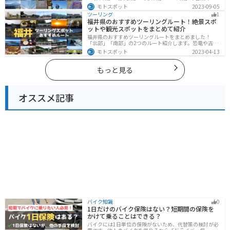
光地紹介します。自然豊かな山々や湖、温泉地が点在
モトスポット
2023-09-05
し、四季折々の景色を楽しめるスポットが多数ありま
ツーリング
1
す。バイクで東海にツーリングに行く際は参考にしてく
福井県のおすすめツーリングルート！絶景スポ
ださい。
ットや観光スポットをまとめて紹介
福井県のおすすめツーリングルートをまとめました！
「北部」「南部」の2つのルート紹介します。恐竜や古代
遺跡、温泉地など魅力に溢れるスポットが多数ありま
モトスポット
2023-04-13
す。バイクで福井県にツーリングに行く際は参考にして
ください。
もっと見る
オススメ記事
バイク知識
0
1日だけのバイク保険はない？短期間の保険を
かけて乗ることはできる？
バイクには1日単位の保険がないため、代替策の検討が必