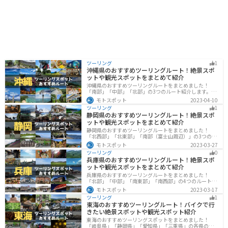
ツーリング
1
沖縄県のおすすめツーリングルート！絶景スポ
ットや観光スポットをまとめて紹介
沖縄県のおすすめツーリングルートをまとめました！
「南部」「中部」「北部」の3つのルート紹介します。美
しいビーチや歴史と文化に溢れたスポットが多数あり、
モトスポット
2023-04-10
様々な楽しみ方ができます。バイクで沖縄県にツーリン
ツーリング
1
グに行く際は参考にしてください。
静岡県のおすすめツーリングルート！絶景スポ
ットや観光スポットをまとめて紹介
静岡県のおすすめツーリングルートをまとめました！
「北西部」「北東部」「南部（富士山周辺）」の3つのル
ート紹介します。富士山を中心に自然豊かな景色や食事
モトスポット
2023-03-27
を楽しめるスポットが多数あります。バイクで静岡県に
ツーリング
0
ツーリングに行く際は参考にしてください。
兵庫県のおすすめツーリングルート！絶景スポ
ットや観光スポットをまとめて紹介
兵庫県のおすすめツーリングルートをまとめました！
「北部」「中部」「南東部」「南西部」の4つのルート紹
介します。自然豊かな山を堪能できる北部と中部、街中
モトスポット
2023-03-17
で海辺の南部と違った楽しみ方ができます。バイクで兵
ツーリング
1
庫県にツーリングに行く際は参考にしてください。
東海のおすすめツーリングルート！バイクで行
きたい絶景スポットや観光スポット紹介
東海のおすすめツーリングスポットをまとめました！
「岐阜県」「静岡県」「愛知県」「三重県」の各県の観