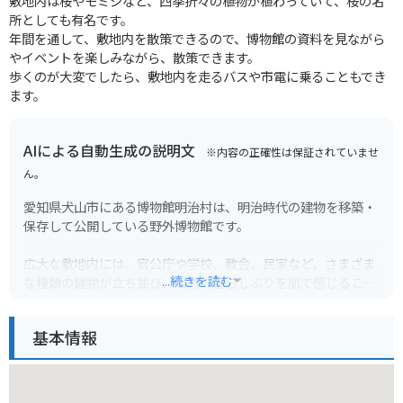
敷地内は桜やモミジなど、四季折々の植物が植わっていて、桜の名
所としても有名です。
年間を通して、敷地内を散策できるので、博物館の資料を見ながら
やイベントを楽しみながら、散策できます。
歩くのが大変でしたら、敷地内を走るバスや市電に乗ることもでき
ます。
AIによる自動生成の説明文
※内容の正確性は保証されていませ
ん。
愛知県犬山市にある博物館明治村は、明治時代の建物を移築・
保存して公開している野外博物館です。
広大な敷地内には、官公庁や学校、教会、民家など、さまざま
...続きを読む
な種類の建物が立ち並び、当時の暮らしぶりを肌で感じること
ができます。
基本情報
見どころは、重要文化財に指定されている帝国ホテル中央玄関
や聖ザビエル天主堂などです。
村内はSLやバスが走っており、移動手段として利用できます。