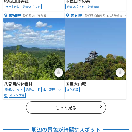
尾張白山神社
市民四季の森
神社｜寺院
絶景スポット
絶景スポット
動植物園
愛知県
愛知県
愛知県犬山市八曽
愛知県犬山市犬山北古券６５
−２
八曽自然休養林
国宝犬山城
絶景スポット
絶景ロード
山｜高原
林
文化施設
道
キャンプ場
もっと見る
周辺の景色が綺麗なスポット