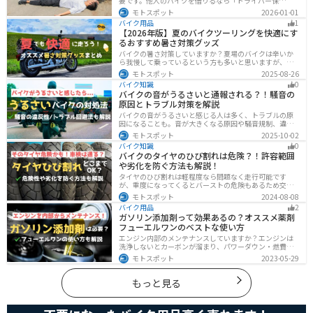
要です。他人のバイクを借りるなら「ドライバー保
険」、125cc以下で家族が車持ちなら「ファミリーバイク
モトスポット
2026-01-01
特約」、自身のバイクなら「バイク保険の短期加入」が
バイク用品
1
有効です。手間を省くなら、任意保険込みの「レンタル
【2026年版】夏のバイクツーリングを快適にす
バイク」も選べます。
るおすすめ暑さ対策グッズ
バイクの暑さ対策していますか？夏場のバイクは辛いか
ら我慢して乗っているという方も多いと思いますが、し
っかりと暑さ対策をすれば夏場でも快適にバイクに乗る
モトスポット
2025-08-26
ことができます！この記事では、夏場のバイク暑さ対策
バイク知識
0
の基本と暑さ対策グッズを紹介します！
バイクの音がうるさいと通報される？！騒音の
原因とトラブル対策を解説
バイクの音がうるさいと感じる人は多く、トラブルの原
因になることも。音が大きくなる原因や騒音規制、違反
になるケースを解説し、ライダーができるマナーや配慮
モトスポット
2025-10-02
の方法、さらには他人のバイクが迷惑なときの正しい対
バイク知識
0
処法まで紹介します。バイク好きも、周囲の騒音に悩む
バイクのタイヤのひび割れは危険？！許容範囲
人も必見の内容です。
や劣化を防ぐ方法も解説！
タイヤのひび割れは軽程度なら問題なく走行可能です
が、重度になってくるとバーストの危険もあるため交換
が必要です。どの程度なら大丈夫なのか、タイヤのひび
モトスポット
2024-08-08
割れを防ぐ方法などまとめました。快適安全にバイクに
バイク用品
2
乗るためにもしっかりとチェックしておきましょう。
ガソリン添加剤って効果あるの？オススメ薬剤
フューエルワンのベストな使い方
エンジン内部のメンテナンスしていますか？エンジンは
洗浄しないとカーボンが溜まり、パワーダウン・燃費の
悪化、燃焼以上、エンジンの焼き付きなどのトラブルの
モトスポット
2023-05-29
原因になります。定期的にガソリン添加剤を入れてエン
ジン内部も綺麗にしましょう。
もっと見る