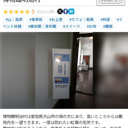
5
（口コミ1件）
#山｜高原
#食事処
#お土産
#カフェ｜軽食
#林道
#イ
ベント体験
#美術館｜資料館
#スイーツ
#お肉
#麺類
博物館明治村は愛知県犬山市の南の方にあり、高いところからは敷
地内を一望できます。一度は訪れたい紅葉の名所です。