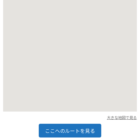
バイクでの来場は可能で、無料の駐車場も完備されています。
明治時代の雰囲気を味わいながら、ゆっくりと散策してみては
いかがでしょうか。
大きな地図で見る
ここへのルートを見る