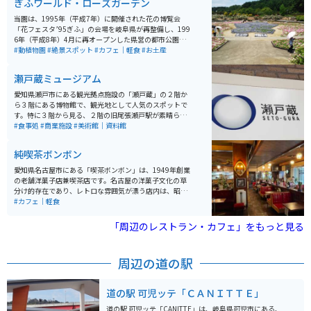
ぎふワールド・ローズガーデン
当園は、1995年（平成7年）に開催された花の博覧会
「花フェスタ’95ぎふ」の会場を岐阜県が再整備し、199
6年（平成8年）4月に再オープンした県営の都市公園で
す。オープン以降「花フェスタ記念公園」の名称で長年
#動植物園
#絶景スポット
#カフェ｜軽食
#お土産
親しまれてきましたが、2021年10月9日に公園の一番の
魅力である「薔薇」を名称に取り入れた「ぎふワール
瀬戸蔵ミュージアム
ド・ローズガーデン」に改称しました。約80.7ha（バン
テリンドームナゴヤ約17個分）もの広大な敷地には、原
愛知県瀬戸市にある観光拠点施設の「瀬戸蔵」の２階か
種・オールドローズから国内外の最新品種まで約6,000
ら３階にある博物館で、観光地として人気のスポットで
品種、20,000株もの多彩な品種が植栽されたバラ園のほ
す。特に３階から見る、２階の旧尾張瀬戸駅が素晴らし
か、「ネモフィラ（春）」「ヒマワリ（夏）」「ケイト
く、見応えがあります。駅の隣にある、せとでん車両も
#食事処
#商業施設
#美術館｜資料館
ウ（秋）」など、季節ごとに大面積で花を観賞できるガ
中に入ることが出来て、人気です。
ーデンや、地上45mの高さから園内を一望できる「花の
純喫茶ボンボン
タワー」、岐阜県下有数の大型複合遊具などもあり、夫
婦、カップル、友人、ファミリーなど幅広い層で楽しめ
愛知県名古屋市にある「喫茶ボンボン」は、1949年創業
る。
の老舗洋菓子店兼喫茶店です。名古屋の洋菓子文化の草
分け的存在であり、レトロな雰囲気が漂う店内は、昭和
の時代にタイムスリップしたかのような感覚を楽しめま
#カフェ｜軽食
す。 手作りのケーキや洋菓子が楽しめるのはもちろん、
モーニングやランチメニューも充実しています。特に人
「周辺のレストラン・カフェ」をもっと見る
気なのは、しっかりと甘いクリームを使ったケーキや、
昔ながらのホットケーキです。さらに、リーズナブルな
価格で提供される「モーニングセット」も地元の人々に
周辺の道の駅
愛されています。街中にありますが、大通りに面してお
り駐車場も広いので車やバイクでも問題ないです。
道の駅 可児ッテ「ＣＡＮＩＴＴＥ」
道の駅 可児ッテ「CANITTE」は、岐阜県可児市にある、