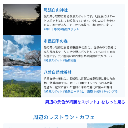
尾張白山神社
愛知県小牧市にある夜景スポットです。地元民にはデー
トスポットとしても知られています。少し山の中を歩い
た先に神社があり、そこから小牧市、春日井市、名古屋
市が一望できます。名古屋駅のゲートタワーや名古屋城
#神社｜寺院
#絶景スポット
などが見えます。人が少ないため、ゆっくり夜景を楽し
みたい人にオススメです。
市民四季の森
愛知県小牧市にある 市民四季の森 は、自然の中で気軽に
立ち寄れるツーリング休憩スポットとしてもおすすめの
公園です。広い園内には四季折々の自然が広がり、バイ
クを降りてゆっくり散策するだけでも気分転換になりま
#絶景スポット
#動植物園
す。 園内には斜面を勢いよく滑る「ソリスベリの丘」や
大型遊具がある広場、パークゴルフ場などがあり、休日
八曽自然休養林
には家族連れでにぎわいます。動物と触れ合えるエリア
もあり、のんびりとした雰囲気の中でリフレッシュでき
八曽自然休養林は、愛知県北東部の岐阜県境に接した森
るのも魅力です。 ツーリングの途中に立ち寄れば、木々
林、休養の場です。 眼下に日本ラインで知られる木曽川
に囲まれた遊歩道を歩いたり、ベンチで休憩しながら自
を望み、起伏に富んだ岩団と季節の変化に富んだ森林
然を楽しんだりと、ライディングの合間のリラックスタ
が、豊かな清流と調和した景観となっています。 八曽地
#絶景スポット
#絶景ロード
#山｜高原
#林道
#キャンプ場
イムにぴったり。都市近郊にありながら自然を感じられ
区は、黒平山を中心とした広大な緑の丘陵地帯を形成し
る、ちょっとした寄り道に最適なスポットです。
ています。森の中には五条川が流れ、厳頭洞、八曽滝な
「周辺の景色が綺麗なスポット」をもっと見る
どが見られる渓流と、天狗岩と呼ばれる奇岩など変化に
富んだ自然景観を満喫できます。
周辺のレストラン・カフェ