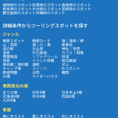
福岡県のスポット
佐賀県のスポット
長崎県のスポット
熊本県のスポット
大分県のスポット
宮崎県のスポット
鹿児島県のスポット
沖縄県のスポット
詳細条件からツーリングスポットを探す
ジャンル
絶景スポット
絶景ロード
海｜海岸｜岬
山｜高原
湖｜川｜滝
食事処
道の駅
お土産
神社｜寺院
温泉
文化施設
カフェ｜軽食
商業施設
ソフトクリーム
林道
夜景
イベント体験
宿泊施設
美術館｜資料館
海鮮
ダム
キャンプ場
スイーツ
珍スポット
動植物園
お肉
麺類
お酒
ライダーハウス
東西南北の端
全ての端
日本4端
日本本土4端
北海道4端
本州4端
四国4端
九州4端
季節
春にオススメ
夏にオススメ
秋にオススメ