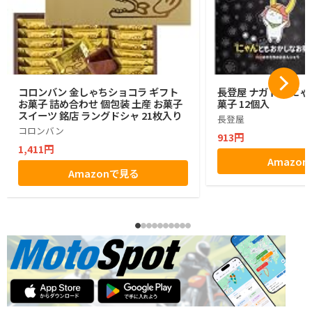
コロンバン 金しゃちショコラ ギフト
長登屋 ナガトヤ に
お菓子 詰め合わせ 個包装 土産 お菓子
菓子 12個入
スイーツ 銘店 ラングドシャ 21枚入り
長登屋
コロンバン
913円
1,411円
Amazo
Amazonで見る