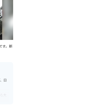
です。新
ど、日
ら大