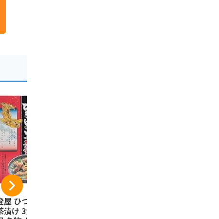
登屋 ひつまぶしの
名古屋 あんサンド 1
手風琴 8個
茶漬け 3食入り 名
0個入り 【名古屋土
ト 岡崎限定