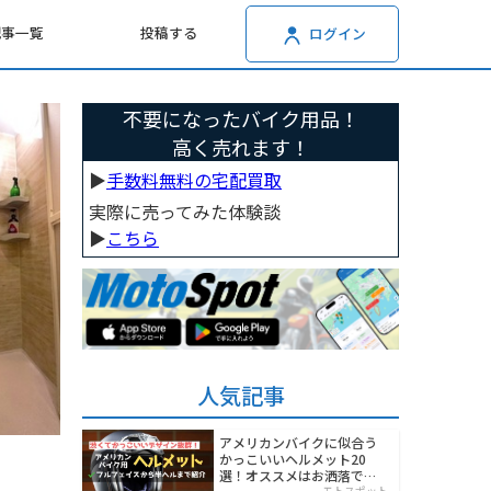
記事一覧
投稿する
ログイン
不要になったバイク用品！
高く売れます！
▶︎
手数料無料の宅配買取
実際に売ってみた体験談
▶︎
こちら
人気記事
アメリカンバイクに似合う
かっこいいヘルメット20
選！オススメはお洒落でワ
モトスポット