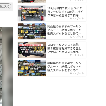
イルド
気に入り
10万円以内で買えるバイク
ガレージおすすめ9選！バイ
ク保管から整備まで自宅で
楽々
モトスポット
岡山県のおすすめツーリン
グルート！絶景スポットや
観光スポットをまとめて紹
介
モトスポット
スロットルアシストは危
険？疲労を軽減できる正し
い使い方やオススメ商品を
紹介
モトスポット
福岡県のおすすめツーリン
グルート！絶景スポットや
観光スポットをまとめて紹
介
モトスポット