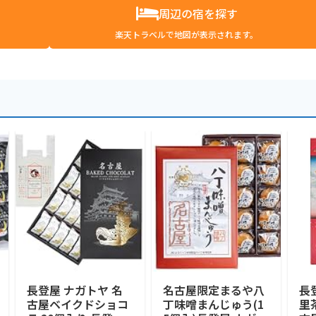
周辺の宿を探す
楽天トラベルで地図が表示されます。
長登屋 ナガトヤ 名
名古屋限定まるや八
長
古屋ベイクドショコ
丁味噌まんじゅう(1
里