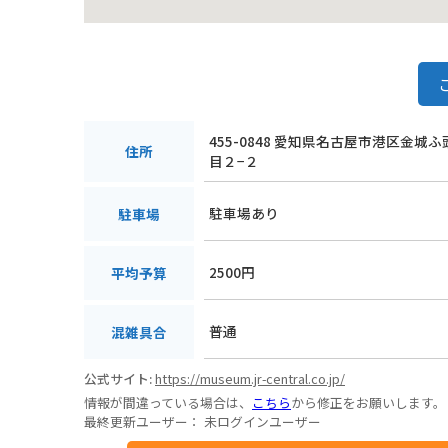
455-0848 愛知県名古屋市港区金城
住所
目２−２
駐車場あり
駐車場
2500円
平均予算
普通
混雑具合
公式サイト:
https://museum.jr-central.co.jp/
情報が間違っている場合は、
こちら
から修正をお願いします。
最終更新ユーザー：
未ログインユーザー