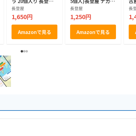
ラ 20個入り 長登屋
5個入)長登屋 ナガト
古
オリジナル土産袋付
ヤ 名古屋土産
つ
長登屋
長登屋
長
個包装 焼きショコラ
お
1,650円
1,250円
1,
名古屋土産 焼菓子
食
お菓子 手土産 お茶
取
菓子
Amazonで見る
Amazonで見る