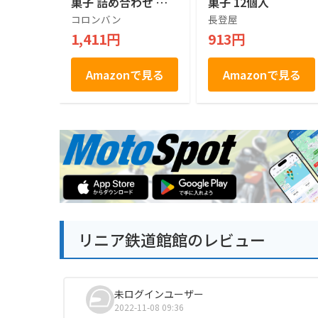
菓子 詰め合わせ 個
菓子 12個入
包装 土産 お菓子 ス
コロンバン
長登屋
イーツ 銘店 ラング
1,411円
913円
ドシャ 21枚入り
Amazonで見る
Amazonで見る
リニア鉄道館館のレビュー
未ログインユーザー
2022-11-08 09:36