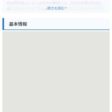
約40万平方メートルの広大な敷地には、広大な花畑が広がり、
...続きを読む
春にはチューリップやネモフィラ、秋にはコスモスやダリアな
ど、季節ごとに様々な花が咲き乱れます。
基本情報
中でも、冬のイルミネーションは有名で、国内最大級の規模を
誇ります。
広大な園内にはレストランやカフェ、お土産ショップもあり、
一日中楽しむことができます。
バイクで行く場合は、周辺に駐車場も完備されているので安心
です。園内は広いため、歩きやすい靴で行くことをおすすめし
ます。また、季節によっては大変混雑するので、時間に余裕を
持って訪れると良いでしょう。