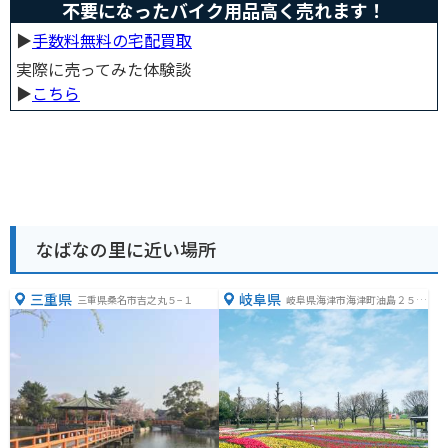
不要になったバイク用品高く売れます！
▶︎
手数料無料の宅配買取
実際に売ってみた体験談
▶︎
こちら
なばなの里に近い場所
三重県
岐阜県
三重県桑名市吉之丸５−１
岐阜県海津市海津町油島２５５
−３