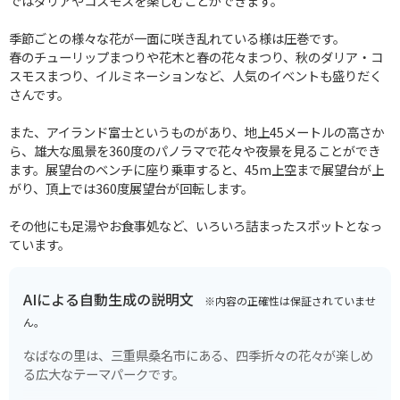
ではダリアやコスモスを楽しむことができます。
季節ごとの様々な花が一面に咲き乱れている様は圧巻です。
春のチューリップまつりや花木と春の花々まつり、秋のダリア・コ
スモスまつり、イルミネーションなど、人気のイベントも盛りだく
さんです。
また、アイランド富士というものがあり、地上45メートルの高さか
ら、雄大な風景を360度のパノラマで花々や夜景を見ることができ
ます。展望台のベンチに座り乗車すると、45m上空まで展望台が上
がり、頂上では360度展望台が回転します。
その他にも足湯やお食事処など、いろいろ詰まったスポットとなっ
ています。
AIによる自動生成の説明文
※内容の正確性は保証されていませ
ん。
なばなの里は、三重県桑名市にある、四季折々の花々が楽しめ
る広大なテーマパークです。