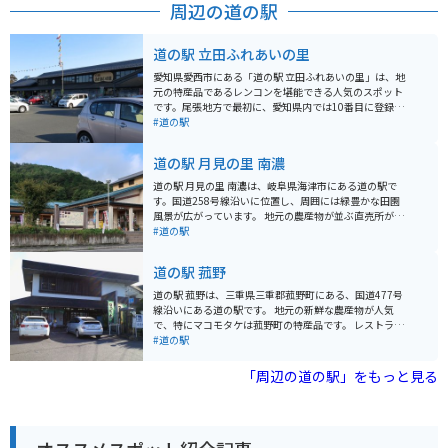
周辺の道の駅
い。
道の駅 立田ふれあいの里
愛知県愛西市にある「道の駅 立田ふれあいの里」は、地
元の特産品であるレンコンを堪能できる人気のスポット
です。尾張地方で最初に、愛知県内では10番目に登録さ
れた道の駅で、石積みに黒い塀、「水屋」をイメージし
#道の駅
た建物が特徴的です。 【道の駅 立田ふれあいの里の魅
力】 ・レンコンを使った多彩なグルメ レストランでは、
道の駅 月見の里 南濃
レンコンラーメンやレンコンうどんなど、ここでしか味
わえないオリジナルメニューが楽しめます。売店では、
道の駅 月見の里 南濃は、岐阜県海津市にある道の駅で
レンコンを使ったパンやお惣菜、お菓子など、お土産に
す。国道258号線沿いに位置し、周囲には緑豊かな田園
もぴったりの商品が豊富に揃っています。特に、レンコ
風景が広がっています。 地元の農産物が並ぶ直売所が人
ンソフトクリームは、訪れた多くの人が絶賛する人気商
気で、新鮮な野菜や果物をはじめ、地元産の米や味噌、
#道の駅
品です。 ・地元の新鮮な農産物 地元の農家が丹精込めて
漬物などが販売されています。 レストランでは、地元食
育てた新鮮な野菜や果物が販売されており、季節ごとに
材を使った料理を楽しむことができ、中でも、地元産の
道の駅 菰野
旬の味覚を楽しむことができます。杉の梁をアクセント
豚肉を使った「南濃とんちゃん」はおすすめです。 バイ
にした直売スペースには、新鮮な野菜や季節の花が並び
クで訪れる場合、道の駅には広い駐車場が完備されてい
道の駅 菰野は、三重県三重郡菰野町にある、国道477号
ます。 ・充実した施設 レストランや売店のほか、観光情
るので安心です。周辺は田園風景が広がり、のどかな風
線沿いにある道の駅です。 地元の新鮮な農産物が人気
報コーナーや休憩所も併設されており、ドライブの休憩
景の中をツーリングすることができます。 道の駅から少
で、特にマコモタケは菰野町の特産品です。 レストラン
に最適です。観光情報コーナーでは、周辺の観光スポッ
し足を延ばせば、国営木曽三川公園の一つである「河川
では、地元食材を使った料理や、松阪牛を使ったメニュ
#道の駅
ト情報を入手できます。休憩所では、購入したパンやお
環境楽園」や、歴史ある街並みが残る「美濃路」など、
ーも楽しむことができます。 バイクで訪れる場合、駐車
やつを食べながら、ゆっくりとくつろぐことができま
観光スポットも点在しています。
場も広く停めやすいので安心です。 周辺には、湯の山温
「周辺の道の駅」をもっと見る
す。 ・周辺の観光スポット 近くには、重要文化財の船頭
泉や御在所岳など観光スポットも多いので、ツーリング
平閘門や木曽三川公園、森川花はす田など、観光スポッ
の拠点としてもおすすめです。 お土産には、マコモタケ
トが充実しています。特に、夏には美しいハスの花が咲
を使った加工品や、地元のお菓子などが人気です。
き誇る森川花はす田は、道の駅から徒歩圏内にあるの
で、ぜひ立ち寄ってみてください。 【道の駅 立田ふれあ