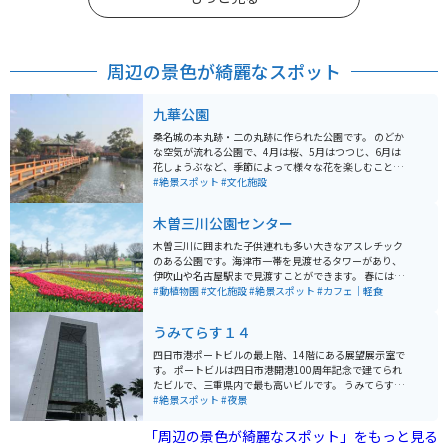
周辺の景色が綺麗なスポット
九華公園
桑名城の本丸跡・二の丸跡に作られた公園です。 のどか
な空気が流れる公園で、4月は桜、5月はつつじ、6月は
花しょうぶなど、季節によって様々な花を楽しむことが
できる場所です。 毎年5月には金魚の露店や神輿が出る
#絶景スポット
#文化施設
「金魚まつり」が開催され、夜まで多くの人でにぎわい
ます。
木曽三川公園センター
木曽三川に囲まれた子供連れも多い大きなアスレチック
のある公園です。海津市一帯を見渡せるタワーがあり、
伊吹山や名古屋駅まで見渡すことができます。 春にはチ
ューリップ祭りが開催され、写真スポットも多く見応え
#動植物園
#文化施設
#絶景スポット
#カフェ｜軽食
満載です。道中は信号のない堤防が続くため、ツーリン
グに最適です。
うみてらす１４
四日市港ポートビルの最上階、14階にある展望展示室で
す。 ポートビルは四日市港開港100周年記念で建てられ
たビルで、三重県内で最も高いビルです。 うみてらす14
からは、四日市港のコンビナートや鈴鹿山脈など、四日
#絶景スポット
#夜景
市を一望できます。 土日祝日は午後9時まで開館してい
るため、コンビナート夜景を楽しむこともできるので、
「周辺の景色が綺麗なスポット」をもっと見る
夜景を楽しみたい人にもオススメです。