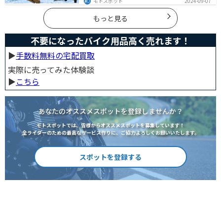
モトスポット
2024-09-07
を楽しむことができます。この記事では、4つのタイプ別
に真冬でも使えるライディングパンツを12選紹介しま
す！
もっと見る
不要になったバイク用品高く売れます！
▶︎
手数料無料の宅配買取
実際に売ってみた体験談
▶︎
こちら
あなたのオススメスポットを登録しませんか？
モトスポットでは、皆様からオススメスポットを募集しています！
全ライダーのための最高なサービス作りに、ご協力よろしくお願いいたします。
スポットを登録する