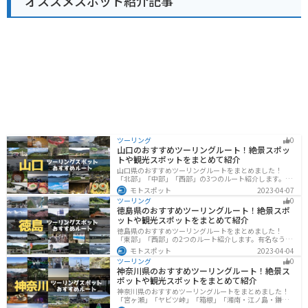
オススメスポット紹介記事
いの里の施設情報詳細】 ・「産直施設」杉の梁をアクセ
ントにした直売スペース。 ・「特産品試食施設（レスト
ラン立田）」レンコンうどんやレンコンラーメンなどメ
ニューが豊富。 ・「パン工房（立田のパン）」衛生的な
パン厨房で焼き立てのパンが買える。 ・「観光情報室」
愛西市の紹介や観光スポット、道路情報などがわかる。
・「休憩所」購入したパンやおやつを食べながら休憩で
きる。 「道の駅 立田ふれあいの里」は、地元の味覚と豊
かな自然を満喫できる、魅力あふれる道の駅です。ドラ
イブの際には、ぜひ立ち寄ってみてはいかがでしょう
か。
ツーリング
0
山口のおすすめツーリングルート！絶景スポッ
トや観光スポットをまとめて紹介
山口県のおすすめツーリングルートをまとめました！
「北部」「中部」「西部」の3つのルート紹介します。美
しい海岸線や山々を楽しむことができます。バイクで山
モトスポット
2023-04-07
口県にツーリングに行く際は参考にしてください。
ツーリング
0
徳島県のおすすめツーリングルート！絶景スポ
ットや観光スポットをまとめて紹介
徳島県のおすすめツーリングルートをまとめました！
「東部」「西部」の2つのルート紹介します。有名なうず
しおや山を中心とした自然豊かなスポットが多数ありま
モトスポット
2023-04-04
す。バイクで徳島県にツーリングに行く際は参考にして
ツーリング
0
ください。
神奈川県のおすすめツーリングルート！絶景ス
ポットや観光スポットをまとめて紹介
神奈川県のおすすめツーリングルートをまとめました！
「宮ヶ瀬」「ヤビツ峠」「箱根」「湘南・江ノ島・鎌
倉」「三浦」「みなとみらい」の6つのルート紹介しま