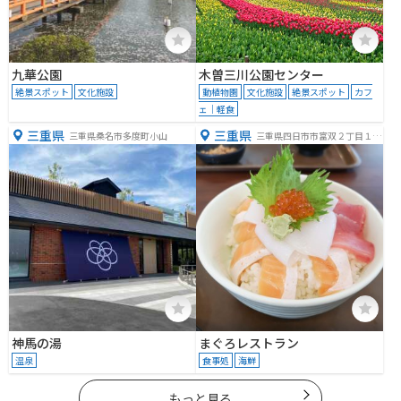
九華公園
木曽三川公園センター
絶景スポット
文化施設
動植物園
文化施設
絶景スポット
カフ
ェ｜軽食
三重県
三重県
三重県桑名市多度町小山
三重県四日市市富双２丁目１
−１５
神馬の湯
まぐろレストラン
温泉
食事処
海鮮
もっと見る