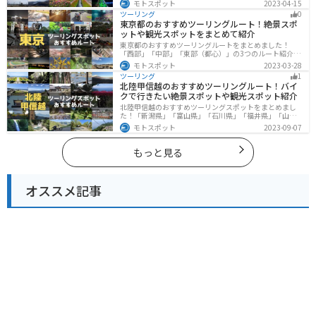
モトスポット
2023-04-15
す。自然豊かなスポット、歴史ある観光名所、都市部で
ツーリング
0
楽しめるツーリングスポットまで多数あります。バイク
東京都のおすすめツーリングルート！絶景スポ
で神奈川県にツーリングに行く際は参考にしてくださ
ットや観光スポットをまとめて紹介
い。
東京都のおすすめツーリングルートをまとめました！
「西部」「中部」「東部（都心）」の3つのルート紹介し
ます。西に行けば奥多摩の自然、東に行けば都心スポッ
モトスポット
2023-03-28
トと、自然も街も楽しめるスポットが多数あります。バ
ツーリング
1
イクで東京都にツーリングに行く際は参考にしてくださ
北陸甲信越のおすすめツーリングルート！バイ
い。
クで行きたい絶景スポットや観光スポット紹介
北陸甲信越のおすすめツーリングスポットをまとめまし
た！「新潟県」「富山県」「石川県」「福井県」「山梨
県」「長野県」の各県の観光地紹介します。自然豊かな
モトスポット
2023-09-07
山々や湖、温泉地が点在し、四季折々の景色を楽しめる
スポットが多数あります。バイクで北陸甲信越にツーリ
ングに行く際は参考にしてください。
もっと見る
オススメ記事