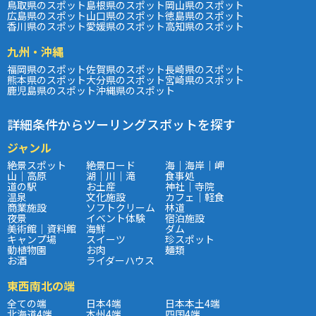
鳥取県のスポット
島根県のスポット
岡山県のスポット
広島県のスポット
山口県のスポット
徳島県のスポット
香川県のスポット
愛媛県のスポット
高知県のスポット
九州・沖縄
福岡県のスポット
佐賀県のスポット
長崎県のスポット
熊本県のスポット
大分県のスポット
宮崎県のスポット
鹿児島県のスポット
沖縄県のスポット
詳細条件からツーリングスポットを探す
ジャンル
絶景スポット
絶景ロード
海｜海岸｜岬
山｜高原
湖｜川｜滝
食事処
道の駅
お土産
神社｜寺院
温泉
文化施設
カフェ｜軽食
商業施設
ソフトクリーム
林道
夜景
イベント体験
宿泊施設
美術館｜資料館
海鮮
ダム
キャンプ場
スイーツ
珍スポット
動植物園
お肉
麺類
お酒
ライダーハウス
東西南北の端
全ての端
日本4端
日本本土4端
北海道4端
本州4端
四国4端