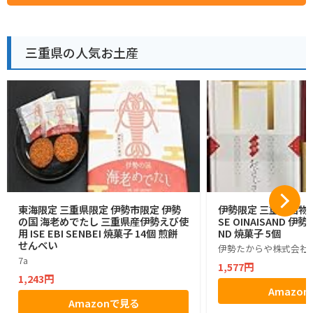
三重県の人気お土産
東海限定 三重県限定 伊勢市限定 伊勢
伊勢限定 三重県名物 
の国 海老めでたし 三重県産伊勢えび使
SE OINAISAND 伊勢
用 ISE EBI SENBEI 焼菓子 14個 煎餅
ND 焼菓子 5個
せんべい
伊勢たからや株式会社
7a
1,577円
1,243円
Amazo
Amazonで見る