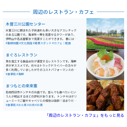
周辺のレストラン・カフェ
木曽三川公園センター
木曽三川に囲まれた子供連れも多い大きなアスレチック
のある公園です。海津市一帯を見渡せるタワーがあり、
伊吹山や名古屋駅まで見渡すことができます。 春にはチ
ューリップ祭りが開催され、写真スポットも多く見応え
#動植物園
#文化施設
#絶景スポット
#カフェ｜軽食
満載です。道中は信号のない堤防が続くため、ツーリン
グに最適です。
まぐろレストラン
魚を加工する食品会社が運営するレストランです。海鮮
丼がオススメです。元々はトラックドライバーの方々が
多く利用していましたがそのコストパフォーマンスのよ
さからここ10年ぐらい前からメディアでも採り上げら
#食事処
#海鮮
れ、開店直後に行列ができるほどの人気店です。
まつもとの來來憲
名物四日市トンテキのお店です。並んでも食べたいとい
う人が続出するほどの評判があります。 トンテキはボリ
ューミーでご飯やキャベツとの相性は抜群！泊まりだっ
たら1杯欲しくなるようなガッツリメニューです。ソース
#食事処
#お土産
#お肉
#お酒
の味付けが絶妙で、付け合せのキャベツとニンニクの組
み合わせは最高です。 グローブタイプのトンテキで食べ
「周辺のレストラン・カフェ」をもっと見る
応え抜群ですが、もう少し小さく頂きたい方向けにカッ
トもしてくれます。優しい心遣いが嬉しいお店です。四
日市にお立ち寄りの際はぜひ、チェックしてみてくださ