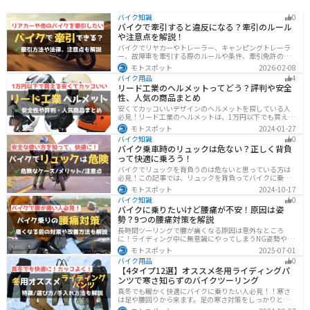
バイク知識
0
バイクで牽引すると違反になる？牽引のルール
や注意点を解説！
バイクでリヤカーやトレーラー、キャンピングトレーラ
ー、故障車を牽引する際のルールや条件、牽引免許の有
無、速度制限、必要な装備をわかりやすく解説。メリッ
モトスポット
2026-02-08
ト・デメリットや注意点も紹介し、安全にバイクの積載
バイク用品
4
力をアップする方法をまとめました。
リード工業のヘルメットってどう？評判や安全
性、人気の商品まとめ
安くてカッコいいデザインのヘルメットを探している人
必見！リード工業のヘルメットは、1万円以下でも買える
ヘルメットが多数あります。安全基準もしっかりクリア
モトスポット
2024-01-27
しており、安全性にも優れています。種類も豊富でカス
バイク知識
0
タム用のシールドもあるので、クールに決めたい人にオ
バイク乗車時のリュックは危ない？正しく背負
ススメです。
って快適に乗ろう！
バイクでリュックを背負うのは危ないと思っている方は
必見！この記事では、リュックを背負ってバイクに乗る
リスクと、安全な方法を紹介しています。実は、荷物の
モトスポット
2024-10-17
量や配置を工夫することで、安全にリュックを使用する
バイク知識
0
ことが可能です。この記事を読めば、バイク乗車時にリ
バイクに乗りたいけど腰痛が不安！原因は姿
ュックを安全に使う方法がわかります。
勢？9つの腰痛対策を解説
長時間ツーリングで腰が痛くなる原因は意外なところ
に！ライディング中に無意識にやってしまうNG姿勢や体
への負担、今すぐ見直せる予防・対策法をわかりやすく
モトスポット
2025-07-01
解説。腰痛対策に効果的な便利アイテムも紹介し、快適
バイク用品
0
で楽しいツーリングをサポートします。
【4タイプ12選】オススメ冬用ライディングパ
ンツで寒さ知らずのバイクツーリング
真冬でも暖かく快適にバイクに乗りたい人必見！！寒さ
は足や腰回りから来ます。足の寒さ対策をしっかりとす
ることで、体全体の寒さを防ぎ快適なバイクツーリング