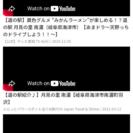
【道の駅】異色グルメ “みかんラーメン”が楽しめる！？道
の駅 月見の里 南濃（岐阜県海津市）【あまドラ～天野っち
のドライブしよう！！～】
【公式】テレビ愛知 TV Aichi / 2025-12-20
【道の駅紹介♪】月見の里 南濃【岐阜県海津市南濃町羽
沢】
ふらっとパワースポット巡り&旅行ch Japan Travel & Shrine / 2021-03-12