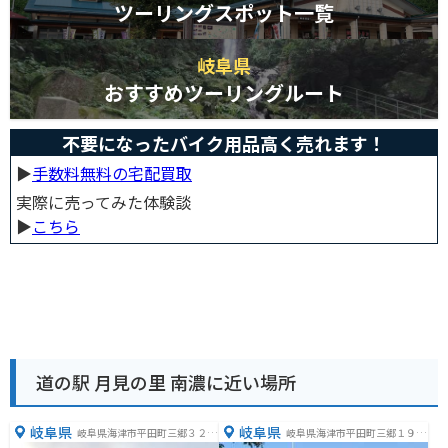
ツーリングスポット一覧
岐阜県
おすすめツーリングルート
不要になったバイク用品高く売れます！
▶︎
手数料無料の宅配買取
実際に売ってみた体験談
▶︎
こちら
道の駅 月見の里 南濃に近い場所
岐阜県
岐阜県
岐阜県海津市平田町三郷３２８
岐阜県海津市平田町三郷１９８
−５
０