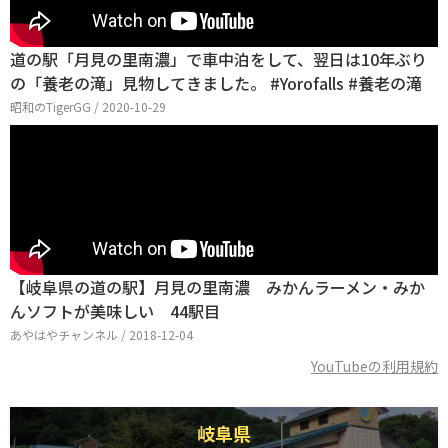
道の駅「月見の里南濃」で車中泊をして、翌日は10年ぶり
の「養老の滝」見物してきました。 #Yorofalls #養老の滝
昭和のTigerGG / 2020-10-29
【岐阜県の道の駅】月見の里南濃 みかんラーメン・みか
んソフトが美味しい 44駅目
あやはやチャンネル / 2018-12-04
YouTubeの利用規約
岐阜県