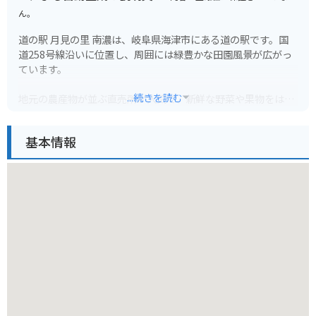
ん。
道の駅 月見の里 南濃は、岐阜県海津市にある道の駅です。国
道258号線沿いに位置し、周囲には緑豊かな田園風景が広がっ
ています。
...続きを読む
地元の農産物が並ぶ直売所が人気で、新鮮な野菜や果物をはじ
め、地元産の米や味噌、漬物などが販売されています。
基本情報
レストランでは、地元食材を使った料理を楽しむことができ、
中でも、地元産の豚肉を使った「南濃とんちゃん」はおすすめ
です。
バイクで訪れる場合、道の駅には広い駐車場が完備されている
ので安心です。周辺は田園風景が広がり、のどかな風景の中を
ツーリングすることができます。
道の駅から少し足を延ばせば、国営木曽三川公園の一つである
「河川環境楽園」や、歴史ある街並みが残る「美濃路」など、
観光スポットも点在しています。