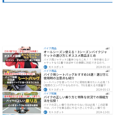
バイク用品
0
オールシーズン使える！3シーズンバイクジャ
ケットの選び方とオススメ商品まとめ
バイク用ジャケット1着持つならこれ！！！年中使えるジ
ャケットなら1着でほぼ全ての季節に対応できるので、出
費も抑えられます。真夏や真冬など極端な季節に乗る場
モトスポット
2024-05-18
合は専用ジャケットがあるとより快適になるのでツーリ
バイク用品
0
ングスタイルに合わせて検討してください。
バイク用シートバッグおすすめ16選！選び方と
使用時の注意点も紹介
シートバッグを使ってバイクに荷物を乗せたい人必見！5
L程度のコンパクトなものから、70Lを超える大容量サイ
ズまでシートバッグは種類が豊富です。用途に合わせて
モトスポット
2024-05-13
選べば今よりもっと快適に荷物を運ぶことができます。
バイク知識
1
この記事でバッグの種類や選び方、オススメ商品を紹介
バイクの正しい乗り方と特殊な状況での操縦方
します。
法を伝授！
バイクの正しい乗り方がわからない方は必見！この記事
では、バイクを乗る前にやるべきことや正しい乗り方、
トラブルと対処法を解説しています。実は、車と気をつ
モトスポット
2024-12-01
ける部分はかなり異なるので注意が必要です。この記事