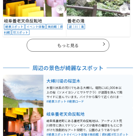
岐阜養老天命反転地
養老の滝
絶景スポット
イベント体験
美術館｜資
湖｜川｜滝
料館
珍スポット
もっと見る
周辺の景色が綺麗なスポット
大榑川堤の桜並木
木曽川水系の河川でもある大榑川。堤防には1,000本以
上の桜（ソメイヨシノとサトザクラ）が道路を挟んで両
サイドに並んでいます。バイクから降りて近くの川まで
降りることができ、桜が散る時期には桜の絨毯がとても
#絶景スポット
#絶景ロード
綺麗です。
岐阜養老天命反転地
岐阜県養老町にある養老天命反転地は、アーティスト荒
川修作と詩人マドリン・ギンズが長年の構想をもとに手
がけた独創的なアート空間で、公園のようでありながら
テーマパークのような不思議な体験ができる施設です。
#絶景スポット
#イベント体験
#美術館｜資料館
#珍スポット