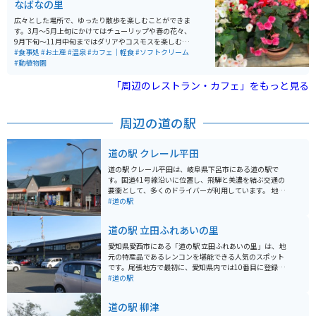
なばなの里
広々とした場所で、ゆったり散歩を楽しむことができま
す。3月～5月上旬にかけてはチューリップや春の花々、
9月下旬～11月中旬まではダリアやコスモスを楽しむこ
とができます。 季節ごとの様々な花が一面に咲き乱れて
#食事処
#お土産
#温泉
#カフェ｜軽食
#ソフトクリーム
いる様は圧巻です。 春のチューリップまつりや花木と春
#動植物園
の花々まつり、秋のダリア・コスモスまつり、イルミネ
ーションなど、人気のイベントも盛りだくさんです。 ま
「周辺のレストラン・カフェ」をもっと見る
た、アイランド富士というものがあり、地上45メートル
の高さから、雄大な風景を360度のパノラマで花々や夜
景を見ることができます。展望台のベンチに座り乗車す
周辺の道の駅
ると、45m上空まで展望台が上がり、頂上では360度展
望台が回転します。 その他にも足湯やお食事処など、い
ろいろ詰まったスポットとなっています。
道の駅 クレール平田
道の駅 クレール平田は、岐阜県下呂市にある道の駅で
す。国道41号線沿いに位置し、飛騨と美濃を結ぶ交通の
要衝として、多くのドライバーが利用しています。 地元
の特産品を販売するショップでは、飛騨牛や新鮮な野
#道の駅
菜、地元で作られたお酒などが人気です。レストランで
は、飛騨牛を使った料理や、地元産の食材を使った郷土
道の駅 立田ふれあいの里
料理を楽しむことができます。 バイクで訪れる場合、道
の駅には広い駐車場が完備されているので安心です。ま
愛知県愛西市にある「道の駅 立田ふれあいの里」は、地
た、休憩所も充実しており、長距離ツーリングの休憩場
元の特産品であるレンコンを堪能できる人気のスポット
所としても最適です。 周辺には、下呂温泉や馬瀬川温泉
です。尾張地方で最初に、愛知県内では10番目に登録さ
などの温泉地があり、観光の拠点としても便利です。ま
れた道の駅で、石積みに黒い塀、「水屋」をイメージし
#道の駅
た、春には桜、秋には紅葉の名所としても知られてお
た建物が特徴的です。 【道の駅 立田ふれあいの里の魅
り、四季折々の自然を楽しむことができます。
力】 ・レンコンを使った多彩なグルメ レストランでは、
道の駅 柳津
レンコンラーメンやレンコンうどんなど、ここでしか味