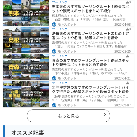
ツーリング
0
際は参考にしてください。
熊本県のおすすめツーリングルート！絶景スポ
ットや観光スポットをまとめて紹介
熊本県のおすすめツーリングルートをまとめました！
「西部（市街地）」「南部」「阿蘇北部」「阿蘇南部」
の4つのルート紹介します。阿蘇山や天草諸島をはじめと
モトスポット
2023-04-08
した豊かな自然や、熊本城や水前寺成趣園など歴史ある
ツーリング
0
観光スポットが多数あり、様々な楽しみ方ができます。
島根県のおすすめツーリングルートまとめ！定
バイクで熊本県にツーリングに行く際は参考にしてくだ
番スポットや名所、絶景スポットを紹介
さい。
島根県のおすすめツーリングルートをまとめました！
「北部」「南部」の2つのルート紹介します。島根県は、
海と山が近く、1日で全然違う景色を堪能することができ
モトスポット
2023-02-25
ます。バイクで島根県にツーリングに行く際は参考にし
ツーリング
1
てください。
青森のおすすめツーリングルート！絶景スポッ
トや観光スポットをまとめて紹介
青森県のおすすめツーリングルートをまとめました！
「下北半島」「津軽半島」「南部」の3つのルート紹介し
ます。自然に恵まれた風光明媚な景色や歴史文化に触れ
モトスポット
2023-04-21
られる観光スポットが多くあります。バイクで青森県に
ツーリング
1
ツーリングに行く際は参考にしてください。
北陸甲信越のおすすめツーリングルート！バイ
クで行きたい絶景スポットや観光スポット紹介
北陸甲信越のおすすめツーリングスポットをまとめまし
た！「新潟県」「富山県」「石川県」「福井県」「山梨
県」「長野県」の各県の観光地紹介します。自然豊かな
モトスポット
2023-09-07
山々や湖、温泉地が点在し、四季折々の景色を楽しめる
スポットが多数あります。バイクで北陸甲信越にツーリ
ングに行く際は参考にしてください。
もっと見る
オススメ記事