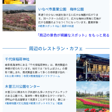
園内は水平や垂直がほとんど存在せず、斜めの床や歪ん
だ壁、迷路のような構造が人間の平衡感覚や遠近感を揺
いなべ市農業公園 梅林公園
さぶります。 人工的な丘陵地のような地形は起伏が激し
く、急斜面も多いため歩きやすい靴での散策がおすすめ
車通りの少ない林道を抜けると広大な梅園が広がりま
です。非日常的な空間は写真スポットとしても人気が高
す。38ヘクタールの広さで、広大な梅林は実梅と花梅が
く、五感を刺激する体験が楽しめます。駐車場も整備さ
広がる庭園のようなつくりになっています。農業体験も
れており、バイクでのアクセスも良好で、養老の滝など
できるようです。 毎年春には「梅まつり」が開催され、
#絶景スポット
#山｜高原
#林道
周辺観光とあわせて巡るのにも適したスポットです。
多くの観光客で賑わいます。
「周辺の景色が綺麗なスポット」をもっと見る
周辺のレストラン・カフェ
千代保稲荷神社
岐阜県海津市にある「千代保稲荷神社」は、商売繁盛の
神様が祀られています。地元では「おちょぼさん」の愛
称で親しまれ、商売繁盛を願って多くの参拝客が訪れる
神社です。 年間の参拝客の数は250万人にも及びます。
#お土産
#神社｜寺院
#商業施設
#ソフトクリーム
「おちょぼさん」では、お賽銭を奉納するのではなく、
稲荷神の御使いである狐に油揚げを奉納します。入口近
木曽三川公園センター
くにお供えを売る店があるので、そこで藁に通された三
角の油揚げを購入しお供えします。
木曽三川に囲まれた子供連れも多い大きなアスレチック
のある公園です。海津市一帯を見渡せるタワーがあり、
伊吹山や名古屋駅まで見渡すことができます。 春にはチ
ューリップ祭りが開催され、写真スポットも多く見応え
#動植物園
#文化施設
#絶景スポット
#カフェ｜軽食
満載です。道中は信号のない堤防が続くため、ツーリン
グに最適です。