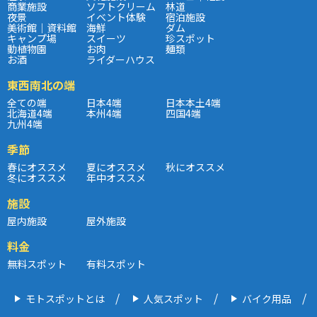
商業施設
ソフトクリーム
林道
夜景
イベント体験
宿泊施設
美術館｜資料館
海鮮
ダム
キャンプ場
スイーツ
珍スポット
動植物園
お肉
麺類
お酒
ライダーハウス
東西南北の端
全ての端
日本4端
日本本土4端
北海道4端
本州4端
四国4端
九州4端
季節
春にオススメ
夏にオススメ
秋にオススメ
冬にオススメ
年中オススメ
施設
屋内施設
屋外施設
料金
無料スポット
有料スポット
モトスポットとは
人気スポット
バイク用品