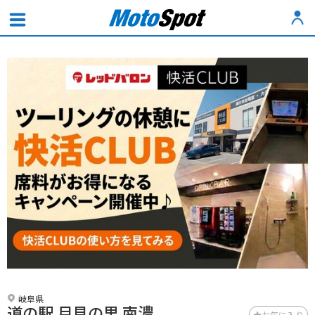
岐阜県
道の駅 月見の里 南濃
お気に入り