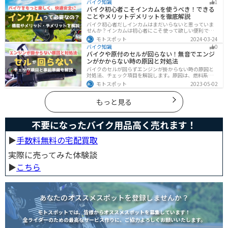
バイク知識
1
を読めば、安全で快適なバイクライフを送れます。
バイク初心者こそインカムを使うべき！できる
ことやメリットデメリットを徹底解説
バイク初心者だしインカムはまだいらないと思っていま
せんか？インカムは初心者にこそ使って欲しい便利で安
全に運転するための機器です。インカムでできることや
モトスポット
2024-03-24
メリットデメリットなどまとめましたので、気になって
バイク知識
0
いる人はぜひ参考にしてください。
バイクや原付のセルが回らない！無音でエンジ
ンがかからない時の原因と対処法
バイクのセルが回らずエンジンが掛からない時の原因と
対処法、チェック項目を解説します。原因は、燃料系・
電装系・その他に分かれますが、バッテリー上がりが原
モトスポット
2023-05-02
因であることが多いです。その場合、押しがけやバッテ
リー復旧サービスなどを活用しましょう。事前にできる
対処準備についても解説します。
もっと見る
不要になったバイク用品高く売れます！
▶︎
手数料無料の宅配買取
実際に売ってみた体験談
▶︎
こちら
あなたのオススメスポットを登録しませんか？
モトスポットでは、皆様からオススメスポットを募集しています！
全ライダーのための最高なサービス作りに、ご協力よろしくお願いいたします。