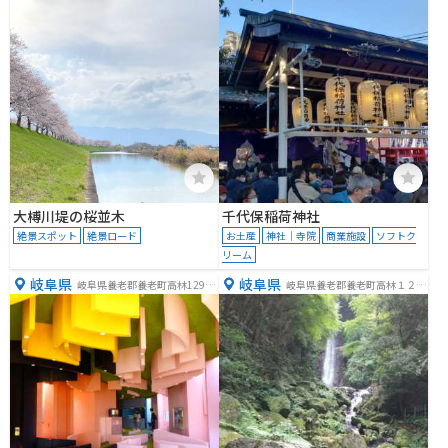
大榑川堤の桜並木
千代保稲荷神社
絶景スポット
絶景ロード
お土産
神社｜寺院
商業施設
ソフトク
リーム
岐阜県
岐阜県
岐阜県養老郡養老町高林1298ｰ
岐阜県養老郡養老町高林１２９
2
８−２