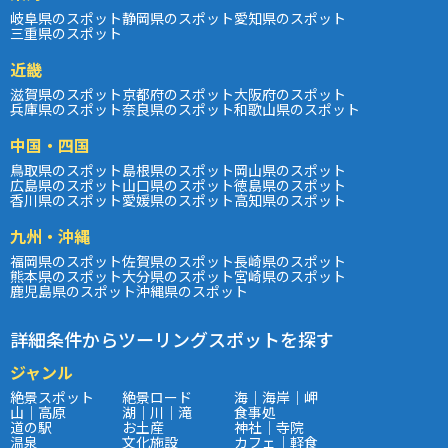
岐阜県のスポット
静岡県のスポット
愛知県のスポット
三重県のスポット
近畿
滋賀県のスポット
京都府のスポット
大阪府のスポット
兵庫県のスポット
奈良県のスポット
和歌山県のスポット
中国・四国
鳥取県のスポット
島根県のスポット
岡山県のスポット
広島県のスポット
山口県のスポット
徳島県のスポット
香川県のスポット
愛媛県のスポット
高知県のスポット
九州・沖縄
福岡県のスポット
佐賀県のスポット
長崎県のスポット
熊本県のスポット
大分県のスポット
宮崎県のスポット
鹿児島県のスポット
沖縄県のスポット
詳細条件からツーリングスポットを探す
ジャンル
絶景スポット
絶景ロード
海｜海岸｜岬
山｜高原
湖｜川｜滝
食事処
道の駅
お土産
神社｜寺院
温泉
文化施設
カフェ｜軽食