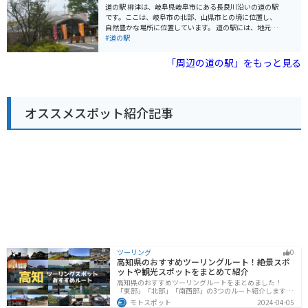
わえないオリジナルメニューが楽しめます。売店では、
道の駅 柳津は、岐阜県岐阜市にある長良川沿いの道の駅
レンコンを使ったパンやお惣菜、お菓子など、お土産に
です。ここは、岐阜市の北部、山県市との境に位置し、
もぴったりの商品が豊富に揃っています。特に、レンコ
自然豊かな場所に位置しています。 道の駅には、地元で
ンソフトクリームは、訪れた多くの人が絶賛する人気商
採れた新鮮な野菜や果物が販売されている農産物直売所
#道の駅
品です。 ・地元の新鮮な農産物 地元の農家が丹精込めて
や、地元の食材を使った料理が楽しめるレストランがあ
育てた新鮮な野菜や果物が販売されており、季節ごとに
ります。 長良川を望むことができる展望台もあり、休憩
「周辺の道の駅」をもっと見る
旬の味覚を楽しむことができます。杉の梁をアクセント
スポットとしても最適です。また、春には桜、秋には紅
にした直売スペースには、新鮮な野菜や季節の花が並び
葉が美しく、バイクツーリングの目的地としても人気が
ます。 ・充実した施設 レストランや売店のほか、観光情
あります。周辺には、岐阜城などの観光スポットも点在
報コーナーや休憩所も併設されており、ドライブの休憩
しています。 バイクで訪れる場合、道の駅には広い駐車
に最適です。観光情報コーナーでは、周辺の観光スポッ
オススメスポット紹介記事
場が完備されているので安心です。長良川沿いを走る国
ト情報を入手できます。休憩所では、購入したパンやお
道156号線は、景色が良く、ツーリングに最適なルート
やつを食べながら、ゆっくりとくつろぐことができま
です。
す。 ・周辺の観光スポット 近くには、重要文化財の船頭
平閘門や木曽三川公園、森川花はす田など、観光スポッ
トが充実しています。特に、夏には美しいハスの花が咲
き誇る森川花はす田は、道の駅から徒歩圏内にあるの
で、ぜひ立ち寄ってみてください。 【道の駅 立田ふれあ
いの里の施設情報詳細】 ・「産直施設」杉の梁をアクセ
ントにした直売スペース。 ・「特産品試食施設（レスト
ラン立田）」レンコンうどんやレンコンラーメンなどメ
ニューが豊富。 ・「パン工房（立田のパン）」衛生的な
パン厨房で焼き立てのパンが買える。 ・「観光情報室」
愛西市の紹介や観光スポット、道路情報などがわかる。
・「休憩所」購入したパンやおやつを食べながら休憩で
ツーリング
0
高知県のおすすめツーリングルート！絶景スポ
きる。 「道の駅 立田ふれあいの里」は、地元の味覚と豊
ットや観光スポットをまとめて紹介
かな自然を満喫できる、魅力あふれる道の駅です。ドラ
高知県のおすすめツーリングルートをまとめました！
イブの際には、ぜひ立ち寄ってみてはいかがでしょう
「東部」「北部」「南西部」の3つのルート紹介します。
か。
山と海どちらも楽しめるスポットが多数あり、様々な楽
モトスポット
2024-04-05
しみ方ができます。バイクで高知県にツーリングに行く