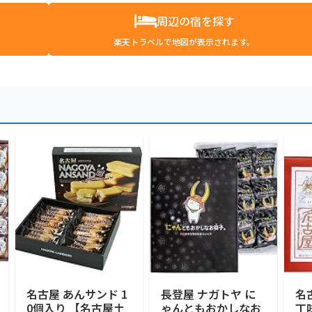
周辺の宿を探す
楽天トラベルで地図が表示されます。
名古屋 あんサンド 1
長登屋 ナガトヤ に
名
0個入り 【名古屋土
ゃんともおかしなお
丁