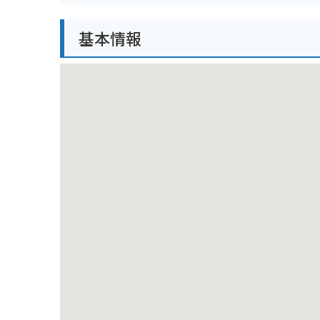
バイクで訪れる場合、海岸線沿いを走る爽快なツーリ
基本情報
駐車場完備の宿も多いので、安心して宿泊できます。
ただし、海沿いは風が強い場合があるので、防風対策