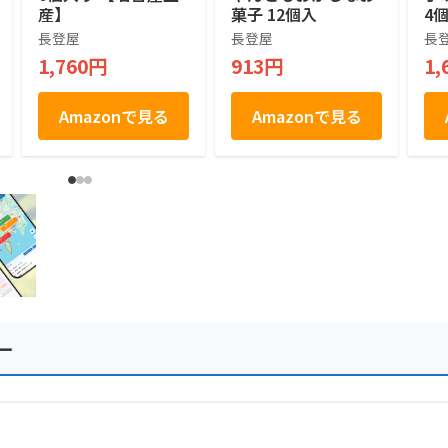
産】
菓子 12個入
4個
長登屋
長登屋
長
1,760円
913円
1,
Amazonで見る
Amazonで見る
ー