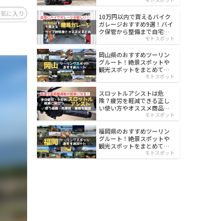
イルド
お気に入り
10万円以内で買えるバイク
ガレージおすすめ9選！バイ
ク保管から整備まで自宅で
楽々
モトスポット
岡山県のおすすめツーリン
グルート！絶景スポットや
観光スポットをまとめて紹
介
モトスポット
スロットルアシストは危
険？疲労を軽減できる正し
い使い方やオススメ商品を
紹介
モトスポット
福岡県のおすすめツーリン
グルート！絶景スポットや
観光スポットをまとめて紹
介
モトスポット