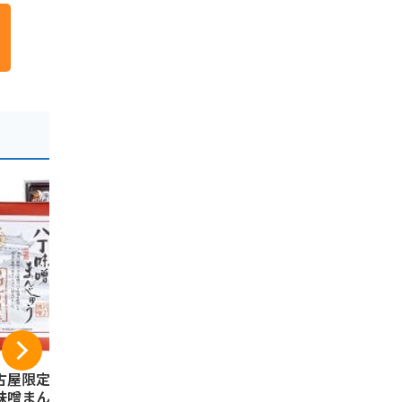
古屋限定まるや八
長登屋 ナガトヤ 名
長登屋 ナガ
味噌まんじゅう(2
古屋みやげ 名古屋コ
古屋ベイク