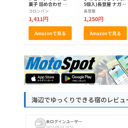
菓子 詰め合わせ 個
5個入)長登屋 ナガト
包装 土産 お菓子 ス
ヤ 名古屋土産
コロンバン
長登屋
イーツ 銘店 ラング
1,411円
1,250円
ドシャ 21枚入り
Amazonで見る
Amazonで見る
海辺でゆっくりできる宿のレビュ
未ログインユーザー
2022-08-16 10:51