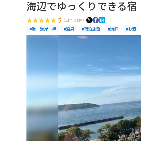
海辺でゆっくりできる宿
5
（口コミ1件）
#海｜海岸｜岬
#温泉
#宿泊施設
#海鮮
#お酒