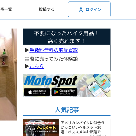
記事一覧
投稿する
ログイン
不要になったバイク用品！
高く売れます！
▶︎
手数料無料の宅配買取
実際に売ってみた体験談
▶︎
こちら
人気記事
アメリカンバイクに似合う
かっこいいヘルメット20
選！オススメはお洒落でワ
モトスポット