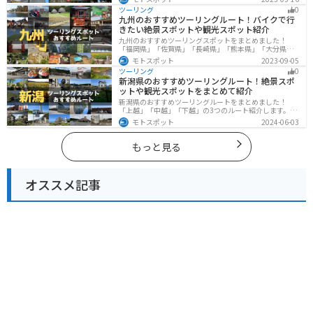
す。バイクで埼玉県にツーリングに行く際は参考にして
ツーリング
0
ください。
九州のおすすめツーリングルート！バイクで行
きたい絶景スポットや観光スポット紹介
九州のおすすめツーリングスポットをまとめました！
「福岡県」「佐賀県」「長崎県」「熊本県」「大分県」
「宮崎都」「鹿児島県」の各県の観光地紹介します。自
モトスポット
2023-09-05
然豊かな山々や湖、温泉地が点在し、四季折々の景色を
ツーリング
0
楽しめるスポットが多数あります。バイクで九州にツー
新潟県のおすすめツーリングルート！絶景スポ
リングに行く際は参考にしてください。
ットや観光スポットをまとめて紹介
新潟県のおすすめツーリングルートをまとめました！
「上越」「中越」「下越」の3つのルート紹介します。自
然豊かな山と海、グルメも充実しており、自然を満喫す
モトスポット
2024-06-03
るツーリングができます。バイクで新潟県にツーリング
に行く際は参考にしてください。
もっと見る
オススメ記事