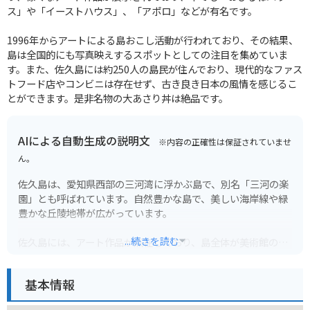
ス」や「イーストハウス」、「アポロ」などが有名です。
1996年からアートによる島おこし活動が行われており、その結果、
島は全国的にも写真映えするスポットとしての注目を集めていま
す。また、佐久島には約250人の島民が住んでおり、現代的なファス
トフード店やコンビニは存在せず、古き良き日本の風情を感じるこ
とができます。是非名物の大あさり丼は絶品です。
AIによる自動生成の説明文
※内容の正確性は保証されていませ
ん。
佐久島は、愛知県西部の三河湾に浮かぶ島で、別名「三河の楽
園」とも呼ばれています。自然豊かな島で、美しい海岸線や緑
豊かな丘陵地帯が広がっています。
...続きを読む
佐久島には、アート作品が点在しており、島全体が美術館のよ
うになっています。代表的な作品としては、島の北部に位置す
る「おひるねハウス」や、南部の海岸線に設置された「イース
基本情報
トハウス」などがあります。これらのアート作品を巡ること
で、島の自然と芸術を同時に楽しむことができます。