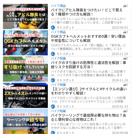
バイク用品
2
バイクにアヒル隊長をつけたい！どこで買え
る？種類やつけ方も解説！
ハンドルやフレームにアヒル隊長をつけるカスタムがバ
イク乗りの間で人気になっています。この記事ではそん
なアヒル隊長について、どこで買えるのかどんな種類が
モトスポット
2025-04-02
あるのか、バイクに付ける際の注意点などまとめまし
バイク用品
3
た。アヒル隊長でオリジナルカスタムをしたい人は参考
OGKカブトヘルメットおすすめ9選！安い理由
にしてください。
や安全性についても解説
OGKカブトのヘルメットが「安い理由」と「安全性」に
ついて徹底解説します。AraiやSHOEIと比較してコスパが
高く、信頼性も兼ね備えたOGKカブトのヘルメット。初
モトスポット
2024-11-19
心者ライダーからベテランまでおすすめのモデル9選と、
バイク知識
0
実際の口コミや評判、選び方も詳しく紹介します。
バイクのすり抜けの危険性と違法性を解説｜事
故リスクを回避する方法！
バイクのすり抜けについて知りたい人必見！この記事で
は、バイクのすり抜けの危険性と違法性を解説します。
実は、すり抜けによる事故のリスクは想像以上に高いで
モトスポット
2024-11-26
す。記事を参考にすり抜けのリスクを理解し、安全運転
バイク知識
0
に努めましょう。
【エンジン選び】2サイクルと4サイクルの違い
をわかりやすく解説！
バイクのエンジン選びに迷っている方は必見！この記事
では、2サイクルエンジンと4サイクルエンジンの特徴や
メリット、選び方を解説しています。実は、4サイクルエ
モトスポット
2025-01-23
ンジンは燃費が良く経済的で扱いやすいため、初心者の
バイク知識
0
方にはおすすめです。記事を読めば、最適なエンジン選
バイクツーリングで最低限必要な持ち物は？あ
びのヒントが得られます。
ると便利安心な荷物はこれ！
バイク初心者でツーリングに何を持って行ったらいいの
か分からない人向けに持ち物をまとめました！日帰りや1
泊以上の日数別、トラブル対策やメンテ用品、出先であ
モトスポット
2024-09-08