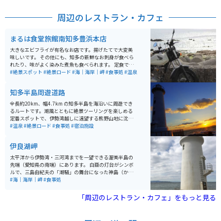
産も購入可能です。 宿泊施設が併設されており、食事前
後には温泉を楽しむことができます。もちろん温泉は日
周辺のレストラン・カフェ
帰りでの入浴が可能です。
まるは食堂旅館南知多豊浜本店
大きなエビフライが有名なお店です。揚げたてで大変美
味しいです。 その他にも、知多の新鮮なお刺身が食べら
れたり、味がよく染みた煮魚も食べられます。 定食で頼
めば、それらが一度に食べられてボリュームも満点で
#絶景スポット
#絶景ロード
#海｜海岸｜岬
#食事処
#温泉
す。 窓からは知多の海が一望できます。 ツーリングスポ
ットとしても最適で海を一望しながら道を走ることもで
知多半島周遊道路
きます。 店内には知多の名産がいくつか売っておりお土
産も購入可能です。 宿泊施設が併設されており、食事前
全長約20km、幅4.7km の知多半島を海沿いに周遊でき
後には温泉を楽しむことができます。もちろん温泉は日
るルートです。潮風とともに絶景ツーリングを楽しめる
帰りでの入浴が可能です。
定番スポットで、伊勢湾越しに遠望する熊野山地に沈む
夕日は幻想的な光景です。特に野間崎灯台付近の灯台と
#温泉
#絶景ロード
#食事処
#宿泊施設
海と夕焼けは感動的。
伊良湖岬
太平洋から伊勢湾・三河湾までを一望できる渥美半島の
先端（愛知県の南端）にあります。 白亜の灯台がシンボ
ルで、三島由紀夫の「潮騒」の舞台になった神島（かみ
しま）まで見渡せ、灯台から遊歩道もあります。 元旦に
#海｜海岸｜岬
#食事処
は、全国から初日の出を観に来る人が多くいます。食事
処もあり、オススメは岩牡蠣です。生でも焼いても美味
「周辺のレストラン・カフェ」をもっと見る
しいです。 夕日がとても綺麗でロマンチックなムードに
浸れます。恋人の聖地にもなっており、地元民のデート
スポットにもなっています。