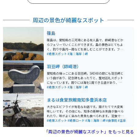
周辺の景色が綺麗なスポット
篠島
篠島は、愛知県の三河湾にある有人島で、師崎港などか
らフェリーでいくことができます。島の景色はとてもよ
く、釣りや島内一周などを楽しむことができます。フグ
やタコなどもとても美味しいです。 観光地となっていま
#絶景スポット
#海｜海岸｜岬
すので、お土産品も充実しています。気候は真夏以外は
年中穏やかで、南の島だけあっていつ行っても春のよう
羽豆岬（師崎港）
な陽気でのんびり過ごすことができます。隣の島であ
る、日間賀島と同時に訪れるとより楽しめるので、オス
愛知県の端っこにある羽豆岬。SKE48の歌にも羽豆岬と
スメです。
いう曲があり、記念碑もあったりと、聖地巡礼スポット
になっています。周りには海を1周できる道があり、ツー
リングにはオススメです。海の家や牡蠣焼きがあり、食
#絶景スポット
#海｜海岸｜岬
べ歩きもできます。人はあまりおらず穴場スポットで
す。
まるは食堂旅館南知多豊浜本店
大きなエビフライが有名なお店です。揚げたてで大変美
味しいです。 その他にも、知多の新鮮なお刺身が食べら
れたり、味がよく染みた煮魚も食べられます。 定食で頼
めば、それらが一度に食べられてボリュームも満点で
#絶景スポット
#絶景ロード
#海｜海岸｜岬
#食事処
#温泉
す。 窓からは知多の海が一望できます。 ツーリングスポ
ットとしても最適で海を一望しながら道を走ることもで
「周辺の景色が綺麗なスポット」をもっと見る
きます。 店内には知多の名産がいくつか売っておりお土