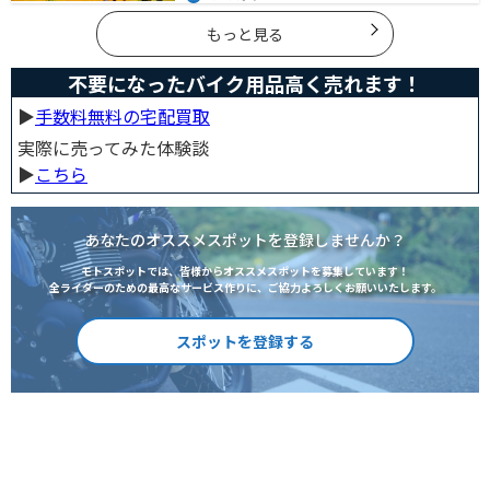
ると便利なアイテムまで全て解説しています。アレを忘
れた！持ってきたけど使わなかったなど出先で困らない
よう自分に必要な荷物を把握しておきましょう。
もっと見る
不要になったバイク用品高く売れます！
▶︎
手数料無料の宅配買取
実際に売ってみた体験談
▶︎
こちら
あなたのオススメスポットを登録しませんか？
モトスポットでは、皆様からオススメスポットを募集しています！
全ライダーのための最高なサービス作りに、ご協力よろしくお願いいたします。
スポットを登録する