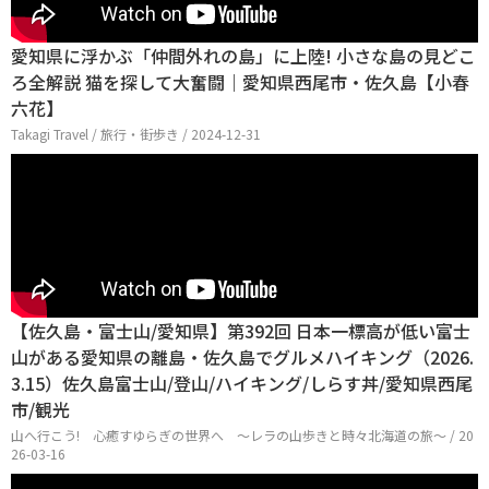
愛知県に浮かぶ「仲間外れの島」に上陸! 小さな島の見どこ
ろ全解説 猫を探して大奮闘｜愛知県西尾市・佐久島【小春
六花】
Takagi Travel / 旅行・街歩き / 2024-12-31
【佐久島・富士山/愛知県】第392回 日本一標高が低い富士
山がある愛知県の離島・佐久島でグルメハイキング（2026.
3.15）佐久島富士山/登山/ハイキング/しらす丼/愛知県西尾
市/観光
山へ行こう! 心癒すゆらぎの世界へ 〜レラの山歩きと時々北海道の旅〜 / 20
26-03-16