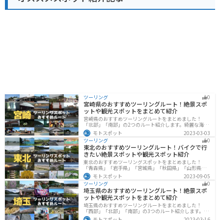
三河一色えびせんべいなど、美味しいものがたくさんあ
ります。道の駅で地元の特産品を味わってみるのもおす
すめです。
ツーリング
0
宮崎県のおすすめツーリングルート！絶景スポ
ットや観光スポットをまとめて紹介
宮崎県のおすすめツーリングルートをまとめました！
「北部」「南部」の2つのルート紹介します。綺麗な海岸
線が特徴的な海・自然豊かな山・趣のある神社を満喫す
モトスポット
2023-03-03
るツーリングができます。バイクで宮崎県にツーリング
ツーリング
0
に行く際は参考にしてください。
東北のおすすめツーリングルート！バイクで行
きたい絶景スポットや観光スポット紹介
東北のおすすめツーリングスポットをまとめました！
「青森県」「岩手県」「宮城県」「秋田県」「山形県」
「福島県」の各県の観光地紹介します。自然豊かな山々
モトスポット
2023-09-05
や湖、温泉地が点在し、四季折々の景色を楽しめるスポ
ツーリング
0
ットが多数あります。バイクで東北にツーリングに行く
埼玉県のおすすめツーリングルート！絶景スポ
際は参考にしてください。
ットや観光スポットをまとめて紹介
埼玉県のおすすめツーリングルートをまとめました！
「西部」「北部」「南部」の3つのルート紹介します。自
然豊かな西側と街中の東側で違った楽しみ方ができま
モトスポット
2023-03-16