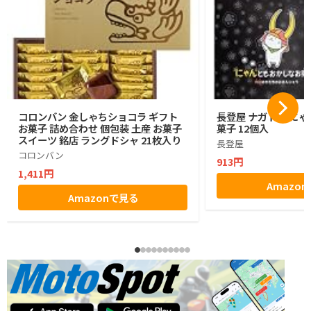
コロンバン 金しゃちショコラ ギフト
長登屋 ナガトヤ に
お菓子 詰め合わせ 個包装 土産 お菓子
菓子 12個入
スイーツ 銘店 ラングドシャ 21枚入り
長登屋
コロンバン
913円
1,411円
Amazo
Amazonで見る