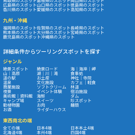
鳥取県のスポット
島根県のスポット
岡山県のスポット
広島県のスポット
山口県のスポット
徳島県のスポット
香川県のスポット
愛媛県のスポット
高知県のスポット
九州・沖縄
福岡県のスポット
佐賀県のスポット
長崎県のスポット
熊本県のスポット
大分県のスポット
宮崎県のスポット
鹿児島県のスポット
沖縄県のスポット
詳細条件からツーリングスポットを探す
ジャンル
絶景スポット
絶景ロード
海｜海岸｜岬
山｜高原
湖｜川｜滝
食事処
道の駅
お土産
神社｜寺院
温泉
文化施設
カフェ｜軽食
商業施設
ソフトクリーム
林道
夜景
イベント体験
宿泊施設
美術館｜資料館
海鮮
ダム
キャンプ場
スイーツ
珍スポット
動植物園
お肉
麺類
お酒
ライダーハウス
東西南北の端
全ての端
日本4端
日本本土4端
北海道4端
本州4端
四国4端