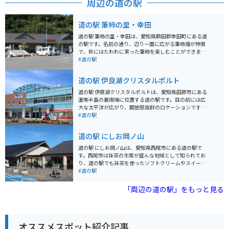
周辺の道の駅
道の駅 筆柿の里・幸田
道の駅 筆柿の里・幸田は、愛知県額田郡幸田町にある道
の駅です。名前の通り、辺り一面に広がる筆柿畑が特徴
で、秋にはたわわに実った筆柿を楽しむことができま
す。 道の駅には、地元の新鮮な農産物が並ぶ直売所や、
#道の駅
筆柿を使ったソフトクリームやジェラートが味わえるお
店があります。また、レストランでは、地元産の食材を
道の駅 伊良湖クリスタルポルト
使った料理を楽しむことができます。 バイクで訪れる場
合、道の駅には広い駐車場が完備されているので安心で
道の駅 伊良湖クリスタルポルトは、愛知県田原市にある
す。周辺には、三ヶ根山スカイラインなど、ツーリング
渥美半島の最南端に位置する道の駅です。目の前には広
に最適なスポットも点在しています。 幸田町は、筆柿の
大な太平洋が広がり、開放感抜群のロケーションです。
生産が盛んな地域です。道の駅では、新鮮な筆柿はもち
新鮮な海の幸を味わえるレストランや、地元産の野菜や
#道の駅
ろん、干し柿や筆柿を使った加工品など、お土産に最適
果物を販売する直売所、貝殻や海藻を使ったお土産コー
なものがたくさん販売されています。
ナーなどがあります。また、併設されている恋路ヶ浜
道の駅 にしお岡ノ山
は、白い砂浜と青い海のコントラストが美しい景勝地と
して知られ、夕日の名所としても人気です。 バイクで訪
道の駅 にしお岡ノ山は、愛知県西尾市にある道の駅で
れる際は、道の駅の駐車場にバイク専用のスペースがあ
す。西尾市は抹茶の生産が盛んな地域として知られてお
ります。周辺は海岸線沿いのワインディングロードが続
り、道の駅でも抹茶を使ったソフトクリームやスイーツ
き、ツーリングにも最適です。渥美半島は温暖な気候で
などが販売されています。 また、道の駅 にしお岡ノ山
#道の駅
知られ、一年を通して花を楽しむことができます。春に
は、三河湾を一望できる絶景スポットとしても人気があ
は菜の花、夏にはひまわり、秋にはコスモスなど、季節
ります。展望台からは、渥美半島や篠崎海岸などを見渡
「周辺の道の駅」をもっと見る
ごとに様々な花が咲き乱れます。道の駅 伊良湖クリスタ
すことができ、天気が良ければ富士山も見ることができ
ルポルトは、渥美半島観光の拠点としても最適なスポッ
ます。 バイクで訪れる場合、道の駅には広い駐車場が完
トです。
備されているので安心です。周辺には、三河湾スカイラ
インなど、ツーリングに最適なワインディングロードも
オススメスポット紹介記事
たくさんあります。 西尾市は、抹茶の他にも、うなぎや