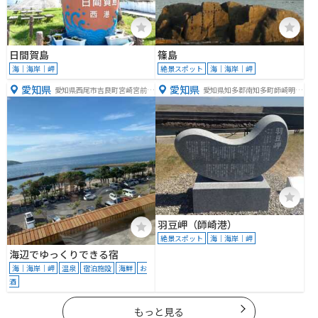
日間賀島
篠島
海｜海岸｜岬
絶景スポット
海｜海岸｜岬
愛知県
愛知県
愛知県西尾市吉良町宮崎宮前12
愛知県知多郡南知多町師崎明神
-12
山２
羽豆岬（師崎港）
絶景スポット
海｜海岸｜岬
海辺でゆっくりできる宿
海｜海岸｜岬
温泉
宿泊施設
海鮮
お
酒
もっと見る