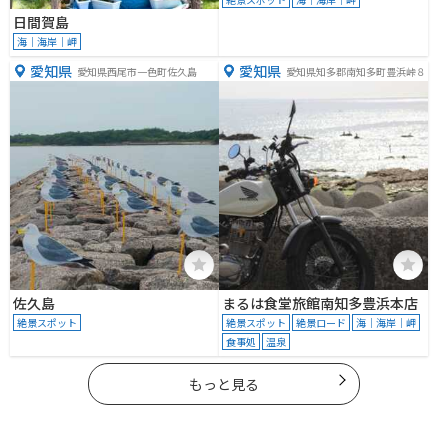
日間賀島
海｜海岸｜岬
愛知県
愛知県
愛知県西尾市一色町佐久島
愛知県知多郡南知多町豊浜峠８
佐久島
まるは食堂旅館南知多豊浜本店
絶景スポット
絶景スポット
絶景ロード
海｜海岸｜岬
食事処
温泉
もっと見る