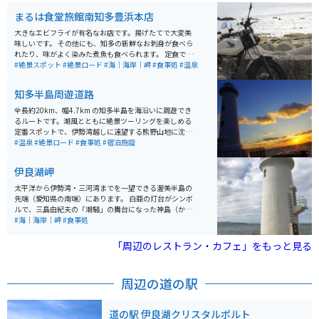
まるは食堂旅館南知多豊浜本店
大きなエビフライが有名なお店です。揚げたてで大変美
味しいです。 その他にも、知多の新鮮なお刺身が食べら
れたり、味がよく染みた煮魚も食べられます。 定食で頼
めば、それらが一度に食べられてボリュームも満点で
#絶景スポット
#絶景ロード
#海｜海岸｜岬
#食事処
#温泉
す。 窓からは知多の海が一望できます。 ツーリングスポ
ットとしても最適で海を一望しながら道を走ることもで
知多半島周遊道路
きます。 店内には知多の名産がいくつか売っておりお土
産も購入可能です。 宿泊施設が併設されており、食事前
全長約20km、幅4.7km の知多半島を海沿いに周遊でき
後には温泉を楽しむことができます。もちろん温泉は日
るルートです。潮風とともに絶景ツーリングを楽しめる
帰りでの入浴が可能です。
定番スポットで、伊勢湾越しに遠望する熊野山地に沈む
夕日は幻想的な光景です。特に野間崎灯台付近の灯台と
#温泉
#絶景ロード
#食事処
#宿泊施設
海と夕焼けは感動的。
伊良湖岬
太平洋から伊勢湾・三河湾までを一望できる渥美半島の
先端（愛知県の南端）にあります。 白亜の灯台がシンボ
ルで、三島由紀夫の「潮騒」の舞台になった神島（かみ
しま）まで見渡せ、灯台から遊歩道もあります。 元旦に
#海｜海岸｜岬
#食事処
は、全国から初日の出を観に来る人が多くいます。食事
処もあり、オススメは岩牡蠣です。生でも焼いても美味
「周辺のレストラン・カフェ」をもっと見る
しいです。 夕日がとても綺麗でロマンチックなムードに
浸れます。恋人の聖地にもなっており、地元民のデート
スポットにもなっています。
周辺の道の駅
道の駅 伊良湖クリスタルポルト