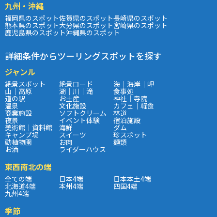
九州・沖縄
福岡県のスポット
佐賀県のスポット
長崎県のスポット
熊本県のスポット
大分県のスポット
宮崎県のスポット
鹿児島県のスポット
沖縄県のスポット
詳細条件からツーリングスポットを探す
ジャンル
絶景スポット
絶景ロード
海｜海岸｜岬
山｜高原
湖｜川｜滝
食事処
道の駅
お土産
神社｜寺院
温泉
文化施設
カフェ｜軽食
商業施設
ソフトクリーム
林道
夜景
イベント体験
宿泊施設
美術館｜資料館
海鮮
ダム
キャンプ場
スイーツ
珍スポット
動植物園
お肉
麺類
お酒
ライダーハウス
東西南北の端
全ての端
日本4端
日本本土4端
北海道4端
本州4端
四国4端
九州4端
季節