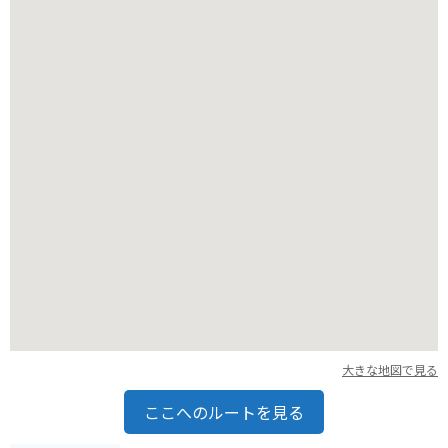
風光明媚な景色を眺めながら、潮風を感じて過ごす時間は、都
会の喧騒を忘れさせてくれるでしょう。
大きな地図で見る
ここへのルートを見る