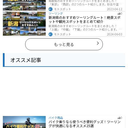
鳥取県のおすすめツーリングルートをまとめました！
「東部」「西部」の2つのルート紹介します。砂丘や温泉
地、歴史ある城跡など魅力溢れるスポットが多数あるの
モトスポット
2023-04-12
で楽しめます。バイクで鳥取県にツーリングに行く際は
ツーリング
0
参考にしてください。
新潟県のおすすめツーリングルート！絶景スポ
ットや観光スポットをまとめて紹介
新潟県のおすすめツーリングルートをまとめました！
「上越」「中越」「下越」の3つのルート紹介します。自
然豊かな山と海、グルメも充実しており、自然を満喫す
モトスポット
2024-06-03
るツーリングができます。バイクで新潟県にツーリング
に行く際は参考にしてください。
もっと見る
オススメ記事
バイク用品
0
バイク乗りなら使うべき便利グッズ！ツーリン
グが快適になるオススメ25選