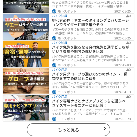
もっと快適にバイクに乗りたいなぁ〜と思ったことはあ
りませんか？車体装備・積載・ライダー装備・駐車・メ
ンテ・トラブル対応の6ジャンルで、バイクをもっと快適
モトスポット
2024-05-25
にするオススメ便利グッズを紹介します！
バイク知識
0
初心者必見！ヤエーのタイミングとバリエーシ
ョンでライダー仲間を増やそう
ヤエーのやり方にお悩みの方は必見！この記事ではヤエ
ーの基礎知識や正しいやり方、注意点について解説しま
す。実はヤエーには、ツーリング中の連帯感を高める効
モトスポット
2025-01-25
果があります。この記事を読めば、ヤエーの楽しみ方と
バイク知識
0
安全に行うポイントがわかるでしょう。
バイク免許を取るなら合宿免許と通学どっちが
いい？費用や期間の違いを比較
バイク免許を取るのに、合宿免許と通学免許どっちにし
ようか悩んでいる人必見です！それぞれの特徴やメリッ
トデメリットをまとめました。早く安く免許取得したい
モトスポット
2022-12-03
なら合宿免許、他人と関わらず取りたいなら通学免許が
バイク用品
0
オススメです。自分に合った免許取得方法を選んでくだ
バイク用グローブの選び方5つのポイント！種
さいね。
類やおすすめ商品もご紹介
バイク用グローブと一言に言っても、様々な種類があり
ます。種類ごとに特徴が違うので、初めてのグローブ選
びで失敗しないように、しっかりと理解して選ぶように
モトスポット
2024-04-13
しましょう。この記事では、特徴やメリットデメリッ
バイク用品
0
ト、有名メーカーなど初心者が知っておくべきことをま
バイク専用ナビとナビアプリどっちを選ぶべ
とめました。
き？スマートモニターとも比較！
バイクでナビを使いたいけど、アプリか専用ナビか迷っ
ている人必見！アプリ・専用ナビ・スマートモニターの
メリット、デメリット、どんな人にオススメなのかを解
モトスポット
2025-05-28
説します。自分に合ったナビを見つけて快適なツーリン
グライフを送りましょう！
もっと見る