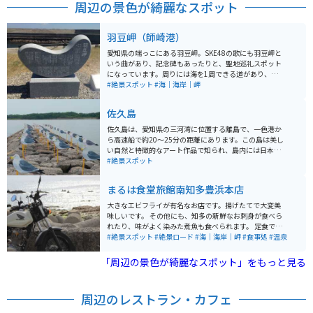
周辺の景色が綺麗なスポット
羽豆岬（師崎港）
愛知県の端っこにある羽豆岬。SKE48の歌にも羽豆岬と
いう曲があり、記念碑もあったりと、聖地巡礼スポット
になっています。周りには海を1周できる道があり、ツー
リングにはオススメです。海の家や牡蠣焼きがあり、食
#絶景スポット
#海｜海岸｜岬
べ歩きもできます。人はあまりおらず穴場スポットで
す。
佐久島
佐久島は、愛知県の三河湾に位置する離島で、一色港か
ら高速船で約20～25分の距離にあります。この島は美し
い自然と特徴的なアート作品で知られ、島内には日本の
原風景や黒壁の家々の風情が残り、様々なアート作品が
#絶景スポット
展示されており、中でも「おひるねハウス」や「イース
トハウス」、「アポロ」などが有名です。 1996年からア
まるは食堂旅館南知多豊浜本店
ートによる島おこし活動が行われており、その結果、島
は全国的にも写真映えするスポットとしての注目を集め
大きなエビフライが有名なお店です。揚げたてで大変美
ています。また、佐久島には約250人の島民が住んでお
味しいです。 その他にも、知多の新鮮なお刺身が食べら
り、現代的なファストフード店やコンビニは存在せず、
れたり、味がよく染みた煮魚も食べられます。 定食で頼
古き良き日本の風情を感じることができます。是非名物
めば、それらが一度に食べられてボリュームも満点で
#絶景スポット
#絶景ロード
#海｜海岸｜岬
#食事処
#温泉
の大あさり丼は絶品です。
す。 窓からは知多の海が一望できます。 ツーリングスポ
ットとしても最適で海を一望しながら道を走ることもで
「周辺の景色が綺麗なスポット」をもっと見る
きます。 店内には知多の名産がいくつか売っておりお土
産も購入可能です。 宿泊施設が併設されており、食事前
後には温泉を楽しむことができます。もちろん温泉は日
周辺のレストラン・カフェ
帰りでの入浴が可能です。