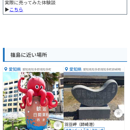
実際に売ってみた体験談
▶︎
こちら
篠島に近い場所
愛知県
愛知県
愛知県知多郡南知多町
愛知県知多郡南知多町師崎明神
山２
羽豆岬（師崎港）
絶景スポット
海｜海岸｜岬