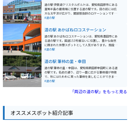
道の駅 伊良湖クリスタルポルトは、愛知県田原市にある
渥美半島の最南端に位置する道の駅です。目の前には広
大な太平洋が広がり、開放感抜群のロケーションです。
新鮮な海の幸を味わえるレストランや、地元産の野菜や
#道の駅
果物を販売する直売所、貝殻や海藻を使ったお土産コー
ナーなどがあります。また、併設されている恋路ヶ浜
道の駅 あかばねロコステーション
は、白い砂浜と青い海のコントラストが美しい景勝地と
して知られ、夕日の名所としても人気です。 バイクで訪
道の駅 あかばねロコステーションは、愛知県豊田市にあ
れる際は、道の駅の駐車場にバイク専用のスペースがあ
る道の駅です。国道153号線沿いに位置し、豊かな自然
ります。周辺は海岸線沿いのワインディングロードが続
に囲まれた休憩スポットとして人気があります。 施設内
き、ツーリングにも最適です。渥美半島は温暖な気候で
には、地元の新鮮な農産物を販売する直売所や、地元食
#道の駅
知られ、一年を通して花を楽しむことができます。春に
材を使った料理が楽しめるレストランがあります。特に
は菜の花、夏にはひまわり、秋にはコスモスなど、季節
おすすめは、地元産のブランド豚「あかばねロマンポー
道の駅 筆柿の里・幸田
ごとに様々な花が咲き乱れます。道の駅 伊良湖クリスタ
ク」を使用したメニューです。 バイクで訪れる場合、道
ルポルトは、渥美半島観光の拠点としても最適なスポッ
の駅には広々とした駐車場が完備されているので安心で
道の駅 筆柿の里・幸田は、愛知県額田郡幸田町にある道
トです。
す。ツーリングの休憩地点としてはもちろん、周辺には
の駅です。名前の通り、辺り一面に広がる筆柿畑が特徴
香嵐渓や三河湖などの観光スポットも点在しているの
で、秋にはたわわに実った筆柿を楽しむことができま
で、拠点としても便利です。 あかばねロコステーション
す。 道の駅には、地元の新鮮な農産物が並ぶ直売所や、
#道の駅
は、地元の魅力が詰まった道の駅です。ドライブやツー
筆柿を使ったソフトクリームやジェラートが味わえるお
リングの際には、ぜひ立ち寄ってみてください。
店があります。また、レストランでは、地元産の食材を
「周辺の道の駅」をもっと見る
使った料理を楽しむことができます。 バイクで訪れる場
合、道の駅には広い駐車場が完備されているので安心で
す。周辺には、三ヶ根山スカイラインなど、ツーリング
に最適なスポットも点在しています。 幸田町は、筆柿の
オススメスポット紹介記事
生産が盛んな地域です。道の駅では、新鮮な筆柿はもち
ろん、干し柿や筆柿を使った加工品など、お土産に最適
なものがたくさん販売されています。