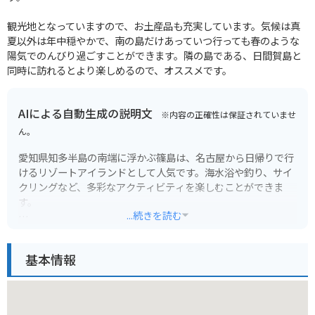
観光地となっていますので、お土産品も充実しています。気候は真
夏以外は年中穏やかで、南の島だけあっていつ行っても春のような
陽気でのんびり過ごすことができます。隣の島である、日間賀島と
同時に訪れるとより楽しめるので、オススメです。
AIによる自動生成の説明文
※内容の正確性は保証されていませ
ん。
愛知県知多半島の南端に浮かぶ篠島は、名古屋から日帰りで行
けるリゾートアイランドとして人気です。海水浴や釣り、サイ
クリングなど、多彩なアクティビティを楽しむことができま
す。
...続きを読む
特に夏場は、白い砂浜と青い海が広がる海水浴場が多くの観光
客で賑わいます。島には、新鮮な海の幸を提供する飲食店も多
基本情報
く、食べ歩きやバーベキューもおすすめです。また、篠島は、
自転車で一周できるほどの大きさなので、レンタサイクルを利
用して島内を巡るのも良いでしょう。バイクの場合は、フェリ
ー乗り場に駐車スペースがあります。