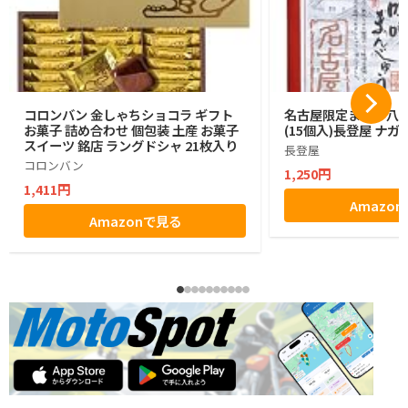
コロンバン 金しゃちショコラ ギフト
名古屋限定まるや八
お菓子 詰め合わせ 個包装 土産 お菓子
(15個入)長登屋 ナ
スイーツ 銘店 ラングドシャ 21枚入り
長登屋
コロンバン
1,250円
1,411円
Amazo
Amazonで見る