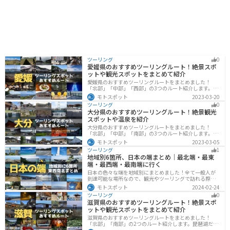
ツーリング
0
愛媛県のおすすめツーリングルート！絶景スポ
ットや観光スポットをまとめて紹介
愛媛県のおすすめツーリングルートをまとめました！
「北部」「中部」「西部」の3つのルート紹介します。山
や海といった自然だけでなく、気軽に渡れる島もあり
モトスポット
2023-03-20
様々な楽しみ方ができます。バイクで愛媛県にツーリン
ツーリング
0
グに行く際は参考にしてください。
大分県のおすすめツーリングルート！絶景観光
スポットや温泉を紹介
大分県のおすすめツーリングルートをまとめました！
「北部」「中部」「南部」の3つのルート紹介します。阿
蘇の雄大な自然を満喫できるスポットや温泉を満喫する
モトスポット
2023-03-05
ツーリングができます。バイクで大分県にツーリングに
ツーリング
1
行く際は参考にしてください。
地域別6箇所、日本の端まとめ｜最北端・最東
端・最西端・最南端に行く
日本の色々な端を地域別にまとめました！全て一般人が
到達可能な場所なので、観光やツーリングで訪れる際の
参考にしてください。
モトスポット
2024-02-24
ツーリング
0
滋賀県のおすすめツーリングルート！絶景スポ
ットや観光スポットをまとめて紹介
滋賀県のおすすめツーリングルートをまとめました！
「北部」「南部」の2つのルート紹介します。琵琶湖だけ
でなく、比叡山ドライブウェイなどの山を楽しめるスポ