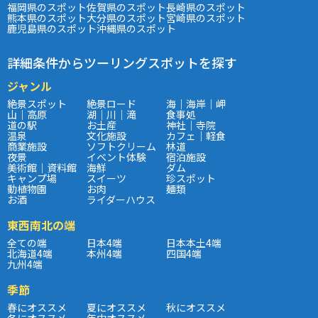
福岡県のスポット
佐賀県のスポット
長崎県のスポット
熊本県のスポット
大分県のスポット
宮崎県のスポット
鹿児島県のスポット
沖縄県のスポット
詳細条件からツーリングスポットを探す
ジャンル
絶景スポット
絶景ロード
海｜海岸｜岬
山｜高原
湖｜川｜滝
食事処
道の駅
お土産
神社｜寺院
温泉
文化施設
カフェ｜軽食
商業施設
ソフトクリーム
林道
夜景
イベント体験
宿泊施設
美術館｜資料館
海鮮
ダム
キャンプ場
スイーツ
珍スポット
動植物園
お肉
麺類
お酒
ライダーハウス
東西南北の端
全ての端
日本4端
日本本土4端
北海道4端
本州4端
四国4端
九州4端
季節
春にオススメ
夏にオススメ
秋にオススメ
冬にオススメ
年中オススメ