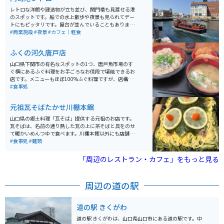
レトロな洋館や建造物が立ち並び、関門橋も見渡せる港
のスポットです。船での水上散歩や夜景も見られてデー
トにもピッタリです。屋台が並んでいることもありま
す。港としてはコンパクトにまとまっているので、気軽
#商業施設
#夜景
#カフェ｜軽食
に散策出来ます。
ふくの河久唐戸店
山口県下関市の有名なスポットの1つ、唐戸魚市場のす
ぐ横にあるふぐ料理をお手ごろなお値段で堪能できるお
店です。メニューもほぼ100%ふぐ料理ですが、店構え
は大衆食堂で、一人でも気軽に入れるふぐ料理の飲食店
#食事処
です。
元祖瓦そばたかせ川棚本館
山口県の郷土料理「瓦そば」提供する元祖のお店です。
瓦そばは、名前の通り熱した瓦の上に茶そばと具をのせ
て暖かいめんつゆで食べます。川棚本館以外にも店舗は
ありますが、すべての店舗でかなり混雑しています。山
#食事処
#麺類
口県に来た際はぜひ食べたい郷土料理です。
「周辺のレストラン・カフェ」をもっと見る
周辺の道の駅
道の駅 きくがわ
道の駅 きくがわは、山口県山口市にある道の駅です。中