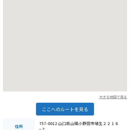
クを停める場所にも困りません。ツーリングの休憩場所とし
て、ぜひ立ち寄ってみてください。
大きな地図で見る
ここへのルートを見る
757-0012 山口県山陽小野田市埴生２２１６
住所
−７