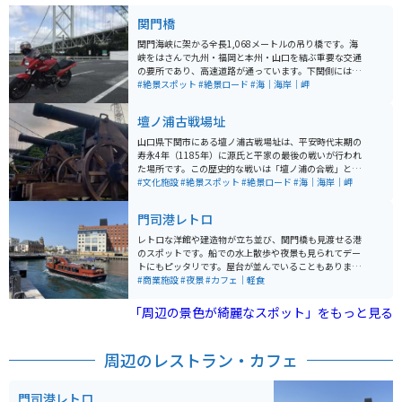
関門橋
関門海峡に架かる全長1,068メートルの吊り橋です。海
峡をはさんで九州・福岡と本州・山口を結ぶ重要な交通
の要所であり、高速道路が通っています。下関側には壇
ノ浦パーキングエリア（下りのみ）があり、門司側にも
#絶景スポット
#絶景ロード
#海｜海岸｜岬
アクセスポイントが設けられています。様々な角度から
景色を楽しめます。昼は海を、夜はライトアップされた
壇ノ浦古戦場址
橋の絶景を楽しめます。 橋の下を通る船を眺めながら、
関門海峡の美しい景色を楽しむことができます。また、
山口県下関市にある壇ノ浦古戦場址は、平安時代末期の
下関市周辺は、下関名物のふぐや夏には活イカを使った
寿永4年（1185年）に源氏と平家の最後の戦いが行われ
和食を味わえる日本料理店など、美味しいグルメスポッ
た場所です。この歴史的な戦いは「壇ノ浦の合戦」とし
トも豊富にあります。
て知られ、現在は「みもすそ川公園」として整備されて
#文化施設
#絶景スポット
#絶景ロード
#海｜海岸｜岬
います。公園内には源義経像や平清盛の四男である平知
盛の像が設置されており、歴史を感じることができるス
門司港レトロ
ポットです。 壇ノ浦古戦場址は、日本の歴史における重
要な出来事の一つを物語る場所であり、平安時代の終わ
レトロな洋館や建造物が立ち並び、関門橋も見渡せる港
りと武士の時代の始まりを感じさせてくれます。また、
のスポットです。船での水上散歩や夜景も見られてデー
公園は遊歩道が整備されており、散策を楽しむこともで
トにもピッタリです。屋台が並んでいることもありま
きます。武将の像や、大砲などが飾られていてとても迫
す。港としてはコンパクトにまとまっているので、気軽
#商業施設
#夜景
#カフェ｜軽食
力があります。
に散策出来ます。
「周辺の景色が綺麗なスポット」をもっと見る
周辺のレストラン・カフェ
門司港レトロ