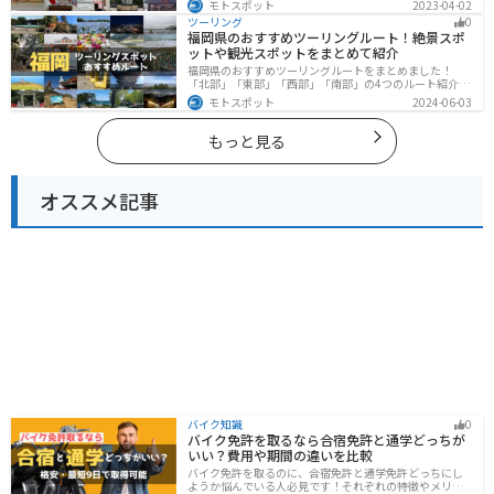
モトスポット
2023-04-02
ットも多数あります。バイクで滋賀県にツーリングに行
ツーリング
0
く際は参考にしてください。
福岡県のおすすめツーリングルート！絶景スポ
ットや観光スポットをまとめて紹介
福岡県のおすすめツーリングルートをまとめました！
「北部」「東部」「西部」「南部」の4つのルート紹介し
ます。豊かな自然から歴史ある名所、グルメまで多彩な
モトスポット
2024-06-03
魅力が詰まっており、様々な楽しみ方ができます。バイ
クで福岡県にツーリングに行く際は参考にしてくださ
い。
もっと見る
オススメ記事
バイク知識
0
バイク免許を取るなら合宿免許と通学どっちが
いい？費用や期間の違いを比較
バイク免許を取るのに、合宿免許と通学免許どっちにし
ようか悩んでいる人必見です！それぞれの特徴やメリッ