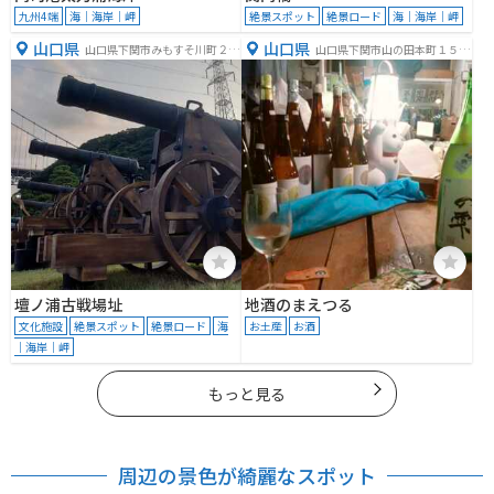
九州4端
海｜海岸｜岬
絶景スポット
絶景ロード
海｜海岸｜岬
山口県
山口県
山口県下関市みもすそ川町２１
山口県下関市山の田本町１５
−１番
−１１
壇ノ浦古戦場址
地酒のまえつる
文化施設
絶景スポット
絶景ロード
海
お土産
お酒
｜海岸｜岬
もっと見る
周辺の景色が綺麗なスポット