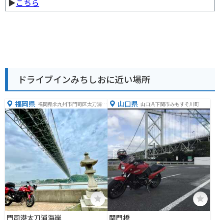
▶︎
こちら
ドライブインみちしおに近い場所
福岡県
山口県
福岡県北九州市門司区太刀浦海
山口県下関市みもすそ川町
岸
門司港太刀浦海岸
関門橋