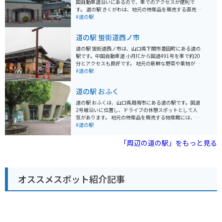
国自動車道沿いにあるので、車でのアクセスが便利で
す。 道の駅 きくがわは、地元の特産品を販売する直売所
やレストランが併設されており、ドライブ中の休憩に最
#道の駅
適です。特に、地元産の新鮮な野菜や果物は人気があり
ます。また、レストランでは、地元産の食材を使った料
道の駅 蛍街道西ノ市
理を楽しむことができます。 バイクで訪れる場合、道の
駅 きくがわには、広い駐車場が完備されているので安心
道の駅 蛍街道西ノ市は、山口県下関市豊田町にある道の
です。中国自動車道は、ツーリングにも人気のルートな
駅です。中国自動車道 小月ICから国道491号を車で約20
ので、休憩場所として利用するのも良いでしょう。道の
分とアクセスも良好です。 地元の新鮮な野菜や果物が並
駅 きくがわ周辺には、秋吉台や秋芳洞などの観光スポッ
ぶ農産物直売所のほか、レストランでは、地元産の食材
#道の駅
トも点在しているので、観光の拠点としてもおすすめで
を使った料理が楽しめます。 また、道の駅 蛍街道西ノ市
す。
周辺には、ホタルの名所として知られる豊田湖や、景勝
道の駅 おふく
地として知られる狗留孫山など、観光スポットも充実し
ています。 バイクで訪れる場合、道の駅には広い駐車場
道の駅 おふくは、山口県周南市にある道の駅です。国道
が用意されているので安心です。中国自動車道を降りて
2号線沿いに位置し、ドライブの休憩スポットとして人
からの道のりは、山間部を走る快走路が続きます。特に
気があります。 地元の特産品を販売する物産館には、新
豊田湖周辺は景色も良く、ツーリングにおすすめのエリ
鮮な野菜や果物のほか、地元産の海産物を使った加工品
#道の駅
アです。 道の駅 蛍街道西ノ市は、地元の特産品を購入し
などが並びます。レストランでは、地元食材を使った料
たり、食事を楽しんだり、観光の拠点として利用したり
理を楽しむことができ、中でも「ふくの唐揚げ定食」
「周辺の道の駅」をもっと見る
と、様々な楽しみ方ができる道の駅です。
は、道の駅おふくの名物として人気です。 バイクで訪れ
る場合、道の駅には広い駐車場が完備されているので安
心です。また、道の駅おふくは、周南市の海岸線に近い
場所に位置しており、周辺には美しい景色が楽しめるス
オススメスポット紹介記事
ポットがたくさんあります。道の駅から少し足を延ばせ
ば、穏やかな瀬戸内海を望むことができる「周防大島」
や、白い砂浜が美しい「きららビーチ焼野」など、観光
スポットも充実しています。