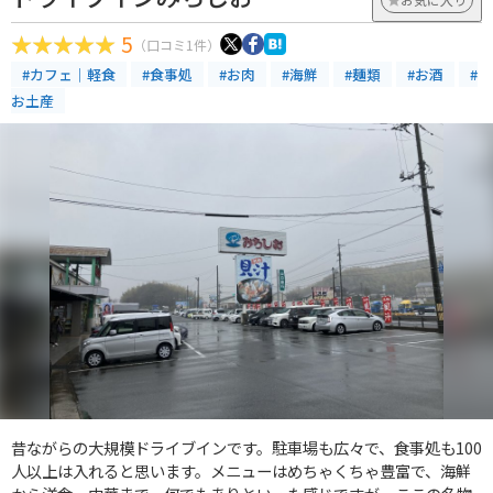
5
（口コミ1件）
#カフェ｜軽食
#食事処
#お肉
#海鮮
#麺類
#お酒
#
お土産
昔ながらの大規模ドライブインです。駐車場も広々で、食事処も100
人以上は入れると思います。メニューはめちゃくちゃ豊富で、海鮮