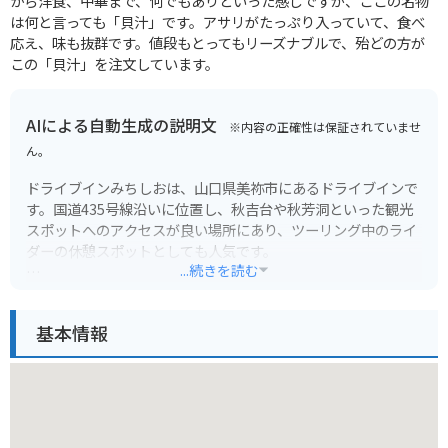
から洋食、中華まで、何でもありといった感じですが、ここの名物
は何と言っても「貝汁」です。アサリがたっぷり入っていて、食べ
応え、味も抜群です。値段もとってもリーズナブルで、殆どの方が
この「貝汁」を注文しています。
AIによる自動生成の説明文
※内容の正確性は保証されていませ
ん。
ドライブインみちしおは、山口県美祢市にあるドライブインで
す。国道435号線沿いに位置し、秋吉台や秋芳洞といった観光
スポットへのアクセスが良い場所にあり、ツーリング中のライ
ダーの休憩スポットとしても人気です。
...続きを読む
食事処では、山口県の名物料理である瓦そばや、地元産の食材
を使った定食などを楽しむことができます。レストランから
基本情報
は、眼下に広がるカルスト台地を一望することができ、食事を
しながら絶景を堪能できます。お土産コーナーには、地元の特
産品や名産品が数多く販売されているので、旅の思い出に購入
してみてはいかがでしょうか。
ドライブインみちしおは、駐車場も広々としているため、バイ