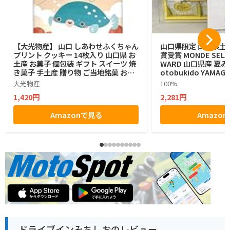
【大光物産】 山口 しあわせふくちゃん
山口県限定 山口県土産
プリント クッキー 14枚入り 山口県 お
賞受賞 MONDE SELEC
土産 お菓子 個包装 ギフト スイーツ 焼
WARD 山口県産 夏み
き菓子 手土産 贈り物 ご当地銘菓 お中
otobukido YAMAGU
元 お歳暮
n Langue De Ch
大光物産
100%
ラングドシャ チョコ
1,420円
2,281円
入り ラングドシャ
Amazonで見る
Amazo
ドライブインみちしおのレビュー