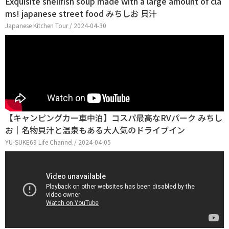
Exquisite shellfish soup made with a large amount of cla
ms! japanese street food みちしお 貝汁
Japanese Kitchen Tour / 2024-04-30
【キャンピングカー車中泊】コスパ最高なRVパーク みちし
お｜名物貝汁と温泉もある大人気のドライブイン
YU-SUKE69 Life Channel / 2024-04-05