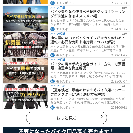
トデメリットをまとめました。早く安く免許取得したい
モトスポット
2022-12-03
なら合宿免許、他人と関わらず取りたいなら通学免許が
バイク用品
0
オススメです。自分に合った免許取得方法を選んでくだ
バイク乗りなら使うべき便利グッズ！ツーリン
さいね。
グが快適になるオススメ25選
もっと快適にバイクに乗りたいなぁ〜と思ったことはあ
りませんか？車体装備・積載・ライダー装備・駐車・メ
ンテ・トラブル対応の6ジャンルで、バイクをもっと快適
モトスポット
2024-05-25
にするオススメ便利グッズを紹介します！
バイク知識
0
排気量の違いでバイクライフが大きく変わる！
運転に必要な免許や維持費について解説
バイクの話をしていると当たり前のように出てくる「排
気量」という言葉。あなたはしっかり理解できています
か？ バイクはクルマと違い、排気量によって必要な免
モトスポット
2022-11-25
許・走れる道路の区分・車検の有無などが細かく変わっ
バイク知識
1
てきます。これらはバイクライフに大きく関わるもので
バイクの廃車手続き完全ガイド｜方法・必要書
すので、正しく理解しておきましょう。
類・注意点を徹底解説！
バイクを廃車するタイミングや手続きに悩んでいる方は
必見！この記事では、廃車手続きのタイミングや方法、
流れを解説しています。実は、手続きの注意点や業者に
モトスポット
2025-03-07
依頼する際のポイントがあります。記事を読めば、バイ
バイク用品
1
クの廃車手続きがスムーズに行えるでしょう。
【夏も快適】最強のおすすめバイク用インナー
プロテクター17選！選び方も解説
夏でもプロテクターつけていますか？夏は薄着になりが
ちな季節ですが、その分怪我にリスクも非常に高くなり
ます。夏こそプロテクターをつけるようにしましょう。通
モトスポット
2024-06-22
気性や速乾性に優れたインナープロテクターであれば夏
場でも快適に使用できます。今回は快適なインナープロ
テクターをまとめて紹介します。
もっと見る
不要になったバイク用品高く売れます！