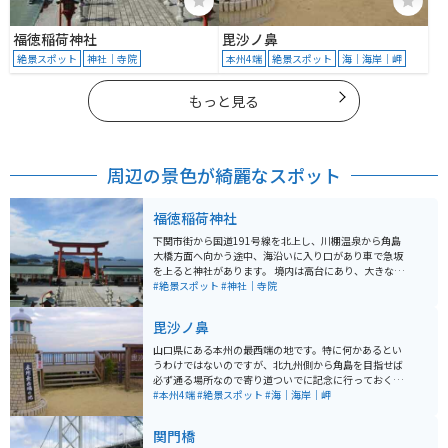
福徳稲荷神社
毘沙ノ鼻
絶景スポット
神社｜寺院
本州4端
絶景スポット
海｜海岸｜岬
もっと見る
周辺の景色が綺麗なスポット
福徳稲荷神社
下関市街から国道191号線を北上し、川棚温泉から角島
大橋方面へ向かう途中、海沿いに入り口があり車で急坂
を上ると神社があります。 境内は高台にあり、大きな赤
い鳥居があって、そこから海を眺めることができます。
#絶景スポット
#神社｜寺院
赤い鳥居と青い海との組み合わせがとても綺麗です。西
向きなので、特に晴れた日の夕方に行くと夕日が海に反
毘沙ノ鼻
射して絶景です。境内からは千本鳥居が続いており散策
もでき、鳥居を抜けると一面の海が広がっています。
山口県にある本州の最西端の地です。特に何かあるとい
うわけではないのですが、北九州側から角島を目指せば
必ず通る場所なので寄り道ついでに記念に行っておくと
いい場所です。山口県下関市で角島とセットで訪れてお
#本州4端
#絶景スポット
#海｜海岸｜岬
きたい場所です。
関門橋