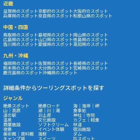
近畿
滋賀県のスポット
京都府のスポット
大阪府のスポット
兵庫県のスポット
奈良県のスポット
和歌山県のスポット
中国・四国
鳥取県のスポット
島根県のスポット
岡山県のスポット
広島県のスポット
山口県のスポット
徳島県のスポット
香川県のスポット
愛媛県のスポット
高知県のスポット
九州・沖縄
福岡県のスポット
佐賀県のスポット
長崎県のスポット
熊本県のスポット
大分県のスポット
宮崎県のスポット
鹿児島県のスポット
沖縄県のスポット
詳細条件からツーリングスポットを探す
ジャンル
絶景スポット
絶景ロード
海｜海岸｜岬
山｜高原
湖｜川｜滝
食事処
道の駅
お土産
神社｜寺院
温泉
文化施設
カフェ｜軽食
商業施設
ソフトクリーム
林道
夜景
イベント体験
宿泊施設
美術館｜資料館
海鮮
ダム
キャンプ場
スイーツ
珍スポット