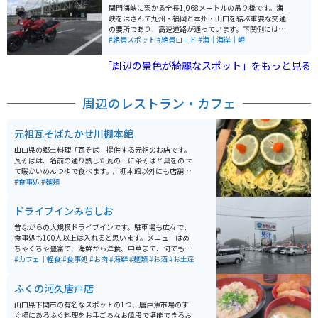
関門海峡に架かる全長1,068メートルの吊り橋です。海
峡をはさんで九州・福岡と本州・山口を結ぶ重要な交通
の要所であり、高速道路が通っています。下関側には壇
ノ浦パーキングエリア（下りのみ）があり、門司側にも
#絶景スポット
#絶景ロード
#海｜海岸｜岬
アクセスポイントが設けられています。様々な角度から
景色を楽しめます。昼は海を、夜はライトアップされた
「周辺の景色が綺麗なスポット」をもっと見る
橋の絶景を楽しめます。 橋の下を通る船を眺めながら、
関門海峡の美しい景色を楽しむことができます。また、
下関市周辺は、下関名物のふぐや夏には活イカを使った
周辺のレストラン・カフェ
和食を味わえる日本料理店など、美味しいグルメスポッ
トも豊富にあります。
元祖瓦そばたかせ川棚本館
山口県の郷土料理「瓦そば」提供する元祖のお店です。
瓦そばは、名前の通り熱した瓦の上に茶そばと具をのせ
て暖かいめんつゆで食べます。川棚本館以外にも店舗は
ありますが、すべての店舗でかなり混雑しています。山
#食事処
#麺類
口県に来た際はぜひ食べたい郷土料理です。
ドライブインみちしお
昔ながらの大規模ドライブインです。駐車場も広々で、
食事処も100人以上は入れると思います。メニューはめ
ちゃくちゃ豊富で、海鮮から洋食、中華まで、何でもあ
りといった感じですが、ここの名物は何と言っても「貝
#カフェ｜軽食
#食事処
#お肉
#海鮮
#麺類
#お酒
#お土産
汁」です。アサリがたっぷり入っていて、食べ応え、味
も抜群です。値段もとってもリーズナブルで、殆どの方
ふくの河久唐戸店
がこの「貝汁」を注文しています。
山口県下関市の有名なスポットの1つ、唐戸魚市場のす
ぐ横にあるふぐ料理をお手ごろなお値段で堪能できるお