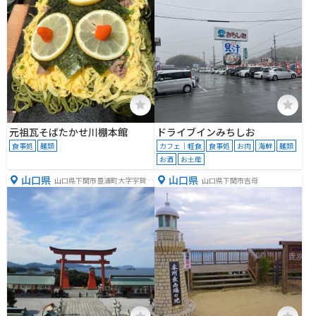
元祖瓦そばたかせ川棚本館
ドライブインみちしお
食事処
麺類
カフェ｜軽食
食事処
お肉
海鮮
麺類
お酒
お土産
山口県
山口県
山口県下関市豊浦町大字宇賀２
山口県下関市吉母
９６０−１