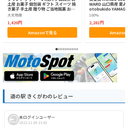
土産 お菓子 個包装 ギフト スイーツ 焼
WARD 山口県産 夏み
き菓子 手土産 贈り物 ご当地銘菓 お中
otobukido YAMAGU
元 お歳暮
n Langue De Ch
大光物産
100%
ラングドシャ チョコ
1,420円
2,281円
入り ラングドシャ
Amazonで見る
Amazo
道の駅 きくがわのレビュー
未ログインユーザー
2022-11-06 23:42