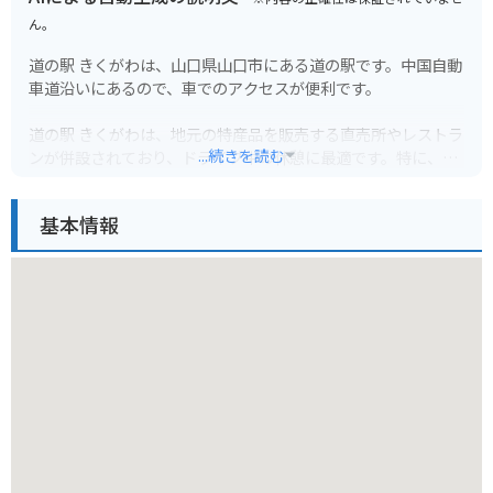
ん。
道の駅 きくがわは、山口県山口市にある道の駅です。中国自動
車道沿いにあるので、車でのアクセスが便利です。
道の駅 きくがわは、地元の特産品を販売する直売所やレストラ
...続きを読む
ンが併設されており、ドライブ中の休憩に最適です。特に、地
元産の新鮮な野菜や果物は人気があります。また、レストラン
では、地元産の食材を使った料理を楽しむことができます。
基本情報
バイクで訪れる場合、道の駅 きくがわには、広い駐車場が完備
されているので安心です。中国自動車道は、ツーリングにも人
気のルートなので、休憩場所として利用するのも良いでしょ
う。道の駅 きくがわ周辺には、秋吉台や秋芳洞などの観光スポ
ットも点在しているので、観光の拠点としてもおすすめです。