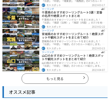
「北部」「中部」「南東部」「南西部」の4つのルート紹
介します。自然豊かな山を堪能できる北部と中部、街中
モトスポット
2023-03-17
で海辺の南部と違った楽しみ方ができます。バイクで兵
ツーリング
0
庫県にツーリングに行く際は参考にしてください。
千葉県のおすすめツーリングルート3選！定番
の名所や絶景スポットまとめ
千葉県のおすすめツーリングルートをまとめました！
「北部」「南部（沿岸）」「南部（内陸）」の3つを地域
別で紹介します！千葉は首都圏からのアクセスも良く、
モトスポット
2023-02-22
海と山どちらも堪能できるのでツーリングには最適な場
ツーリング
0
所です。
宮城県のおすすめツーリングルート！絶景スポ
ットや観光スポットをまとめて紹介
宮城県のおすすめツーリングルートをまとめました！
「北部」「中部」「南部」の3つのルート紹介します。キ
ツネ村や広大な山や滝、湖などを歴史や自然を満喫する
モトスポット
2023-03-15
ツーリングができます。バイクで宮城県にツーリングに
ツーリング
0
行く際は参考にしてください。
山口のおすすめツーリングルート！絶景スポッ
トや観光スポットをまとめて紹介
山口県のおすすめツーリングルートをまとめました！
「北部」「中部」「西部」の3つのルート紹介します。美
しい海岸線や山々を楽しむことができます。バイクで山
モトスポット
2023-04-07
口県にツーリングに行く際は参考にしてください。
もっと見る
オススメ記事