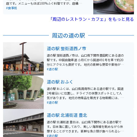
店です。メニューもほぼ100%ふぐ料理ですが、店構え
は大衆食堂で、一人でも気軽に入れるふぐ料理の飲食店
#食事処
です。
「周辺のレストラン・カフェ」をもっと見る
周辺の道の駅
道の駅 蛍街道西ノ市
道の駅 蛍街道西ノ市は、山口県下関市豊田町にある道の
駅です。中国自動車道 小月ICから国道491号を車で約20
分とアクセスも良好です。 地元の新鮮な野菜や果物が並
ぶ農産物直売所のほか、レストランでは、地元産の食材
#道の駅
を使った料理が楽しめます。 また、道の駅 蛍街道西ノ市
周辺には、ホタルの名所として知られる豊田湖や、景勝
道の駅 おふく
地として知られる狗留孫山など、観光スポットも充実し
ています。 バイクで訪れる場合、道の駅には広い駐車場
道の駅 おふくは、山口県周南市にある道の駅です。国道
が用意されているので安心です。中国自動車道を降りて
2号線沿いに位置し、ドライブの休憩スポットとして人
からの道のりは、山間部を走る快走路が続きます。特に
気があります。 地元の特産品を販売する物産館には、新
豊田湖周辺は景色も良く、ツーリングにおすすめのエリ
鮮な野菜や果物のほか、地元産の海産物を使った加工品
#道の駅
アです。 道の駅 蛍街道西ノ市は、地元の特産品を購入し
などが並びます。レストランでは、地元食材を使った料
たり、食事を楽しんだり、観光の拠点として利用したり
理を楽しむことができ、中でも「ふくの唐揚げ定食」
道の駅 北浦街道 豊北
と、様々な楽しみ方ができる道の駅です。
は、道の駅おふくの名物として人気です。 バイクで訪れ
る場合、道の駅には広い駐車場が完備されているので安
道の駅 北浦街道 豊北は、山口県下関市にある道の駅で
心です。また、道の駅おふくは、周南市の海岸線に近い
す。日本海に面しており、美しい海岸線を眺めながら休
場所に位置しており、周辺には美しい景色が楽しめるス
憩することができます。 新鮮な魚介類が食べられるレス
ポットがたくさんあります。道の駅から少し足を延ばせ
トランや、地元の特産品を販売するショップなどがあり
#道の駅