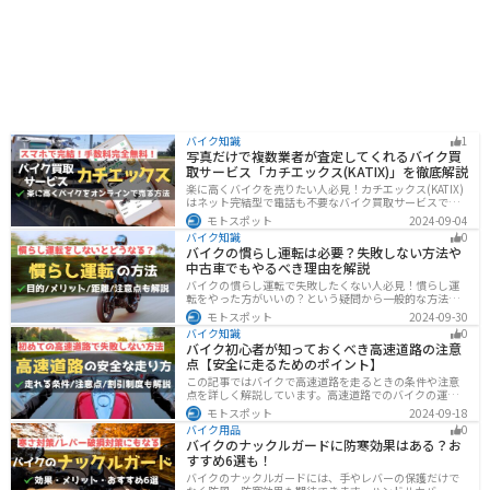
バイク知識
1
写真だけで複数業者が査定してくれるバイク買
取サービス「カチエックス(KATIX)」を徹底解説
楽に高くバイクを売りたい人必見！カチエックス(KATIX)
はネット完結型で電話も不要なバイク買取サービスで
す。バイク情報と写真を登録するだけで、複数のバイク
モトスポット
2024-09-04
業者がオークション形式で価格を競い合ってくれるの
バイク知識
0
で、何もせず最高値でバイクを売ることができます。
バイクの慣らし運転は必要？失敗しない方法や
中古車でもやるべき理由を解説
バイクの慣らし運転で失敗したくない人必見！慣らし運
転をやった方がいいの？という疑問から一般的な方法、
メーカ推奨の方法まで具体的に解説します。注意点や中
モトスポット
2024-09-30
古車でもやった方がいいのか慣らし運転後にやるべきこ
バイク知識
0
ともまとめたので、これからバイクを買おうとしている
バイク初心者が知っておくべき高速道路の注意
人は参考にしてください。
点【安全に走るためのポイント】
この記事ではバイクで高速道路を走るときの条件や注意
点を詳しく解説しています。高速道路でのバイクの運転
に不安を感じていませんか？実は安全に運転するには、
モトスポット
2024-09-18
走行条件や注意点を正しく理解することが大切です。高
バイク用品
0
速道路でも安全にバイクの運転を楽しむ方法を紹介しま
バイクのナックルガードに防寒効果はある？お
す！
すすめ6選も！
バイクのナックルガードには、手やレバーの保護だけで