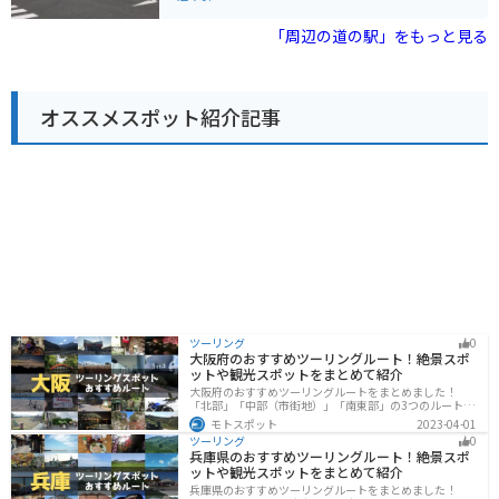
ば、穏やかな瀬戸内海を望むことができる「周防大島」
ます。また、展望台からは、日本海や周辺の島々を一望
や、白い砂浜が美しい「きららビーチ焼野」など、観光
することができます。 バイクで訪れる場合、道の駅には
「周辺の道の駅」をもっと見る
スポットも充実しています。
広い駐車場が完備されているので安心です。海岸線を走
る快適なツーリングを楽しんだ後、道の駅で休憩してみ
てはいかがでしょうか。 周辺には、角島大橋や元乃隅稲
成神社などの観光スポットがあります。
オススメスポット紹介記事
ツーリング
0
大阪府のおすすめツーリングルート！絶景スポ
ットや観光スポットをまとめて紹介
大阪府のおすすめツーリングルートをまとめました！
「北部」「中部（市街地）」「南東部」の3つのルート紹
介します。歴史と近代が融合した魅力的なエリアで様々
モトスポット
2023-04-01
な楽しみ方ができます。バイクで大阪府にツーリングに
ツーリング
0
行く際は参考にしてください。
兵庫県のおすすめツーリングルート！絶景スポ
ットや観光スポットをまとめて紹介
兵庫県のおすすめツーリングルートをまとめました！