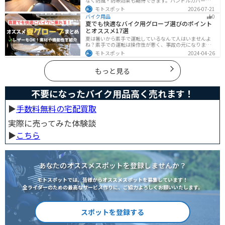
なく防風・防寒効果も期待できます。ハンドルカバーと
の違いやメリット・デメリット、選び方を解説し、冬の
モトスポット
2026-07-21
ツーリングにおすすめの大型ナックルガード6選を価格や
バイク用品
0
特徴とともに紹介します。
夏でも快適なバイク用グローブ選びのポイント
とオススメ17選
夏は暑いから素手で運転しているなんて人はいませんよ
ね？素手での運転は操作性が悪く、事故の元になりま
す。直射日光が当たり日焼けで余計に暑くなります。夏に
モトスポット
2024-04-26
は夏用グローブを使うことで、素手より涼しく快適にバ
イクに乗ることができるので是非使いましょう。
もっと見る
不要になったバイク用品高く売れます！
▶︎
手数料無料の宅配買取
実際に売ってみた体験談
▶︎
こちら
あなたのオススメスポットを登録しませんか？
モトスポットでは、皆様からオススメスポットを募集しています！
全ライダーのための最高なサービス作りに、ご協力よろしくお願いいたします。
スポットを登録する