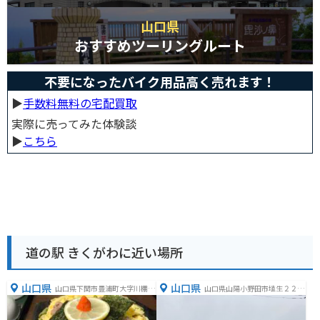
山口県
おすすめツーリングルート
不要になったバイク用品高く売れます！
▶︎
手数料無料の宅配買取
実際に売ってみた体験談
▶︎
こちら
道の駅 きくがわに近い場所
山口県
山口県
山口県下関市豊浦町大字川棚５
山口県山陽小野田市埴生２２１
４３７
６−７