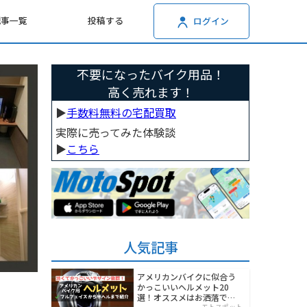
記事一覧
投稿する
ログイン
不要になったバイク用品！
高く売れます！
▶︎
手数料無料の宅配買取
実際に売ってみた体験談
▶︎
こちら
人気記事
アメリカンバイクに似合う
かっこいいヘルメット20
選！オススメはお洒落でワ
モトスポット