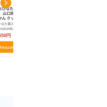
おひなた夏みか
【おひなた夏みか
井上商店 
】 山口県限定 夏
ん】 山口県限定 夏
辛マヨネー
ん クッキー (12
みかん クッキー (21
粧箱 16枚
入り) 山口県 萩の
個入り) 山口県 萩の
子 せんべい
なた夏みかん(ohin
おひなた夏みかん(ohin
ノーブランド
みかん タルトクッ
夏みかん タルトクッ
餅 山口 お
 natumikan)
ata natumikan)
2,290円
ー ギフト 個包装
キー ギフト 個包装
銘菓
650円
2,100円
菓子 お土産 手土
お菓子 お土産 手土
 贈り物 お歳暮 お
産 贈り物 お歳暮 お
Amazo
元
中元
Amazonで見る
Amazonで見る