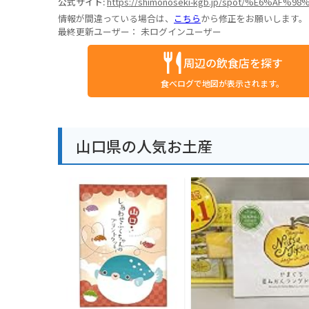
公式サイト:
https://shimonoseki-kgb.jp/spot/%E6%A
情報が間違っている場合は、
こちら
から修正をお願いします。
最終更新ユーザー：
未ログインユーザー
周辺の飲食店を探す
食べログで地図が表示されます。
山口県の人気お土産