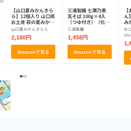
【山口夏みかんきら
三浦製麺 七瀬乃恵
【
ら】12個入り 山口県
瓦そば 100g×4入
ん
お土産 萩の夏みかん
〔つゆ付き〕〔化粧
みか
果汁使用 フルーツゼ
箱〕
個
山口夏みかんきらら
三浦製麺
おひ
リー 個包装 スイー
夏
ata
2,180円
1,458円
ツ お菓子 ギフト 贈
キ
1,
り物 手土産 お中元
お
お歳暮
産
Amazonで見る
Amazonで見る
中