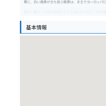
景に、白い風車が立ち並ぶ風景は、まるでヨーロッパ
毘沙ノ鼻は、夕日の名所としても知られており、日本
島々や、遠くは九州まで見渡すことができます。
基本情報
バイクで訪れる場合、海岸線沿いを走る爽快なツーリ
を堪能することができます。ただし、風が強い日が多