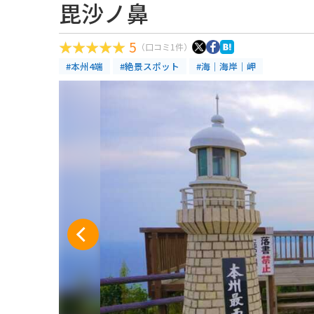
毘沙ノ鼻
5
（口コミ1件）
#本州4端
#絶景スポット
#海｜海岸｜岬