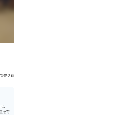
で寄り道
には、
空を背