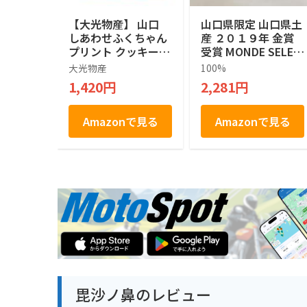
【大光物産】 山口
山口県限定 山口県土
しあわせふくちゃん
産 ２０１９年 金賞
プリント クッキー 1
受賞 MONDE SELEC
4枚入り 山口県 お土
TION GOLD AWARD
大光物産
100%
産 お菓子 個包装 ギ
山口県産 夏みかん 1
1,420円
2,281円
フト スイーツ 焼き
00％使用 Kotobukid
菓子 手土産 贈り物
o YAMAGUCHI Nats
ご当地銘菓 お中元
u Mikan Langue De
Amazonで見る
Amazonで見る
お歳暮
Chat やまぐち 夏み
かんラングドシャ チ
ョコレート菓子 １０
枚入り ラングドシャ
毘沙ノ鼻のレビュー