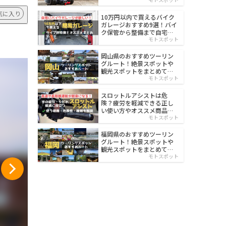
イルド
気に入り
10万円以内で買えるバイク
ガレージおすすめ9選！バイ
ク保管から整備まで自宅で
楽々
モトスポット
岡山県のおすすめツーリン
グルート！絶景スポットや
観光スポットをまとめて紹
介
モトスポット
スロットルアシストは危
険？疲労を軽減できる正し
い使い方やオススメ商品を
紹介
モトスポット
福岡県のおすすめツーリン
グルート！絶景スポットや
観光スポットをまとめて紹
介
モトスポット