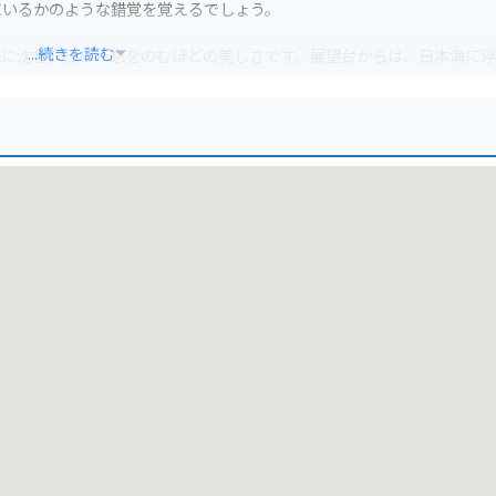
にいるかのような錯覚を覚えるでしょう。
...続きを読む
海に沈む夕日は、息をのむほどの美しさです。展望台からは、日本海に
ングを楽しむことができます。駐車場も完備されているので、ゆっくり
いので、走行には注意が必要です。