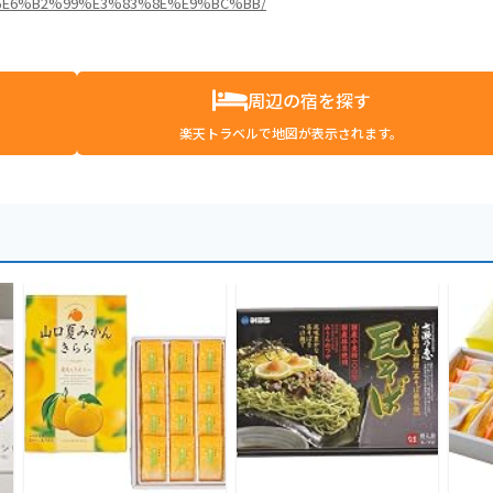
F%98%E6%B2%99%E3%83%8E%E9%BC%BB/
周辺の宿を探す
楽天トラベルで地図が表示されます。