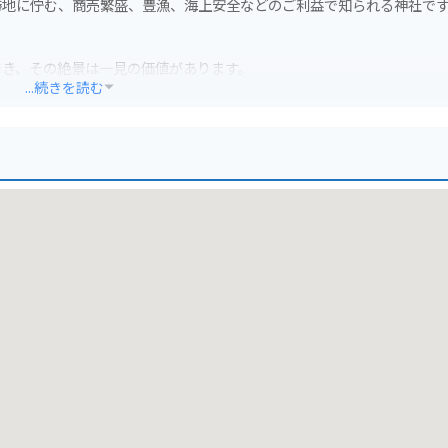
勝地に佇む、商売繁盛、豊漁、海上安全などのご利益で知られる神社で
。
でき、その絶景は一見の価値があります。
...続きを読む
ます。
在しており、ツーリングの目的地としてもおすすめです。
が訪れます。