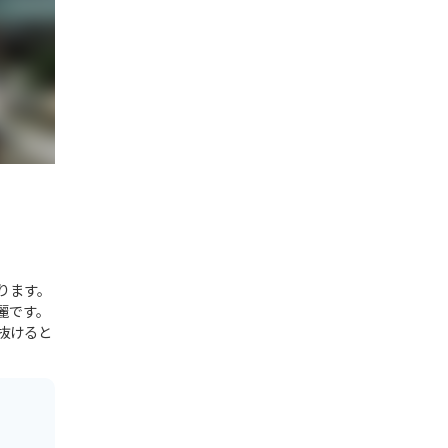
ります。
麗です。
抜けると