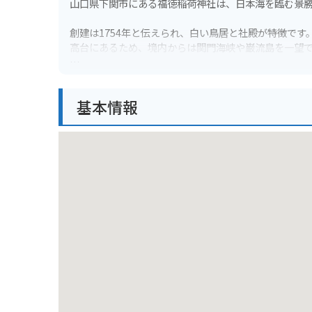
山口県下関市にある福徳稲荷神社は、日本海を臨む景
創建は1754年と伝えられ、白い鳥居と社殿が特徴です
高台にあるため、境内からは関門海峡や巌流島を一望
バイクで行く場合は、神社の近くに無料駐車場があり
周辺には、唐戸市場や海響館などの観光スポットも点
基本情報
特に、春には桜の名所としても知られ、多くの観光客