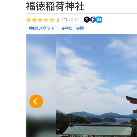
福徳稲荷神社
5
（口コミ1件）
#絶景スポット
#神社｜寺院