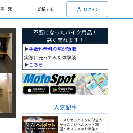
記事一覧
投稿する
ログイン
不要になったバイク用品！
高く売れます！
▶︎
手数料無料の宅配買取
実際に売ってみた体験談
▶︎
こちら
人気記事
アメリカンバイクに似合う
かっこいいヘルメット20
選！オススメはお洒落でワ
モトスポット