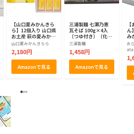
【山口夏みかんきら
三浦製麺 七瀬乃恵
【
ら】12個入り 山口県
瓦そば 100g×4入
ん
お土産 萩の夏みかん
〔つゆ付き〕〔化粧
みか
果汁使用 フルーツゼ
箱〕
個
山口夏みかんきらら
三浦製麺
おひ
リー 個包装 スイー
夏
ata
2,180円
1,458円
ツ お菓子 ギフト 贈
キ
1,
り物 手土産 お中元
お
お歳暮
産
Amazonで見る
Amazonで見る
中