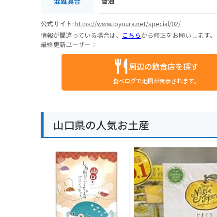
普通
混雑具合
公式サイト:
https://www.toyoura.net/special/02/
情報が間違っている場合は、
こちら
から修正をお願いします。
最終更新ユーザー：
周辺の飲食店を探す
食べログで地図が表示されます。
山口県の人気お土産