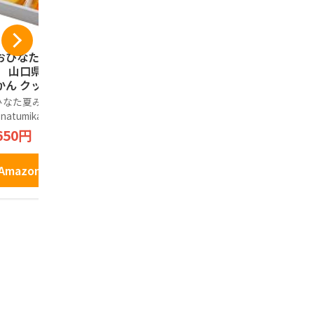
おひなた夏みか
【おひなた夏みか
井上商店 
】 山口県限定 夏
ん】 山口県限定 夏
辛マヨネー
ん クッキー (12
みかん クッキー (21
粧箱 16枚
入り) 山口県 萩の
個入り) 山口県 萩の
子 せんべい
なた夏みかん(ohin
おひなた夏みかん(ohin
ノーブランド
みかん タルトクッ
夏みかん タルトクッ
餅 山口 お
 natumikan)
ata natumikan)
2,290円
ー ギフト 個包装
キー ギフト 個包装
銘菓
650円
2,100円
菓子 お土産 手土
お菓子 お土産 手土
 贈り物 お歳暮 お
産 贈り物 お歳暮 お
Amazo
元
中元
Amazonで見る
Amazonで見る