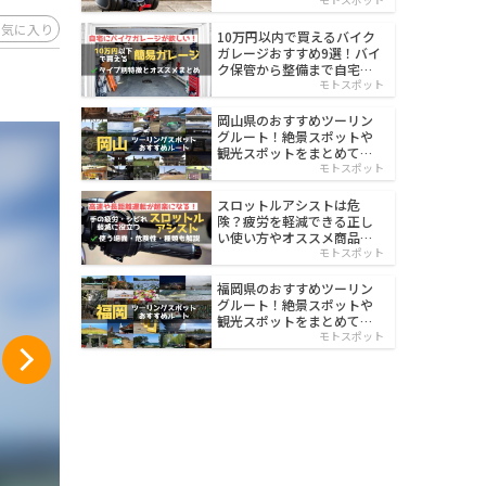
イルド
お気に入り
10万円以内で買えるバイク
ガレージおすすめ9選！バイ
ク保管から整備まで自宅で
楽々
モトスポット
岡山県のおすすめツーリン
グルート！絶景スポットや
観光スポットをまとめて紹
介
モトスポット
スロットルアシストは危
険？疲労を軽減できる正し
い使い方やオススメ商品を
紹介
モトスポット
福岡県のおすすめツーリン
グルート！絶景スポットや
観光スポットをまとめて紹
介
モトスポット