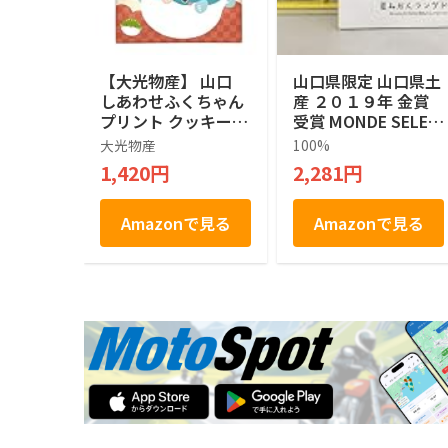
【大光物産】 山口
山口県限定 山口県土
しあわせふくちゃん
産 ２０１９年 金賞
プリント クッキー 1
受賞 MONDE SELEC
4枚入り 山口県 お土
TION GOLD AWARD
大光物産
100%
産 お菓子 個包装 ギ
山口県産 夏みかん 1
1,420円
2,281円
フト スイーツ 焼き
00％使用 Kotobukid
菓子 手土産 贈り物
o YAMAGUCHI Nats
ご当地銘菓 お中元
u Mikan Langue De
Amazonで見る
Amazonで見る
お歳暮
Chat やまぐち 夏み
かんラングドシャ チ
ョコレート菓子 １０
枚入り ラングドシャ