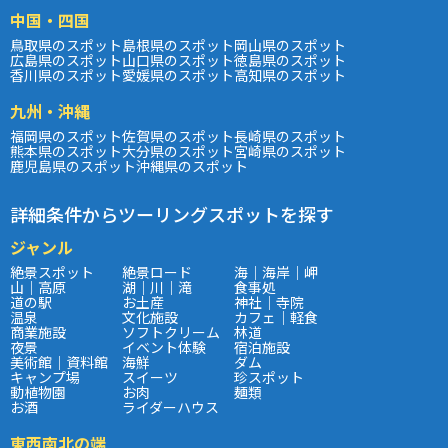
中国・四国
鳥取県のスポット
島根県のスポット
岡山県のスポット
広島県のスポット
山口県のスポット
徳島県のスポット
香川県のスポット
愛媛県のスポット
高知県のスポット
九州・沖縄
福岡県のスポット
佐賀県のスポット
長崎県のスポット
熊本県のスポット
大分県のスポット
宮崎県のスポット
鹿児島県のスポット
沖縄県のスポット
詳細条件からツーリングスポットを探す
ジャンル
絶景スポット
絶景ロード
海｜海岸｜岬
山｜高原
湖｜川｜滝
食事処
道の駅
お土産
神社｜寺院
温泉
文化施設
カフェ｜軽食
商業施設
ソフトクリーム
林道
夜景
イベント体験
宿泊施設
美術館｜資料館
海鮮
ダム
キャンプ場
スイーツ
珍スポット
動植物園
お肉
麺類
お酒
ライダーハウス
東西南北の端