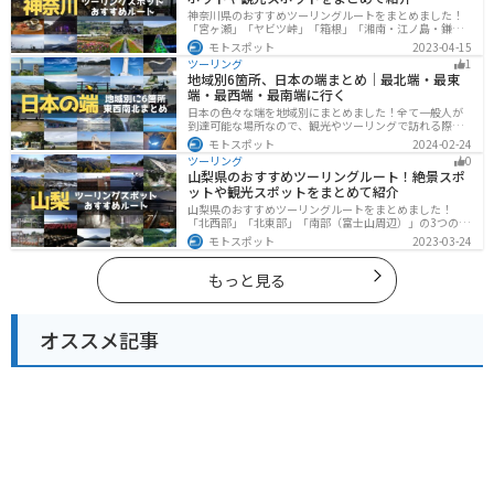
神奈川県のおすすめツーリングルートをまとめました！
「宮ヶ瀬」「ヤビツ峠」「箱根」「湘南・江ノ島・鎌
倉」「三浦」「みなとみらい」の6つのルート紹介しま
モトスポット
2023-04-15
す。自然豊かなスポット、歴史ある観光名所、都市部で
ツーリング
1
楽しめるツーリングスポットまで多数あります。バイク
地域別6箇所、日本の端まとめ｜最北端・最東
で神奈川県にツーリングに行く際は参考にしてくださ
端・最西端・最南端に行く
い。
日本の色々な端を地域別にまとめました！全て一般人が
到達可能な場所なので、観光やツーリングで訪れる際の
参考にしてください。
モトスポット
2024-02-24
ツーリング
0
山梨県のおすすめツーリングルート！絶景スポ
ットや観光スポットをまとめて紹介
山梨県のおすすめツーリングルートをまとめました！
「北西部」「北東部」「南部（富士山周辺）」の3つのル
ート紹介します。富士山を中心に自然豊かな景色や食事
モトスポット
2023-03-24
を楽しめるスポットが多数あります。バイクで山梨県に
ツーリングに行く際は参考にしてください。
もっと見る
オススメ記事