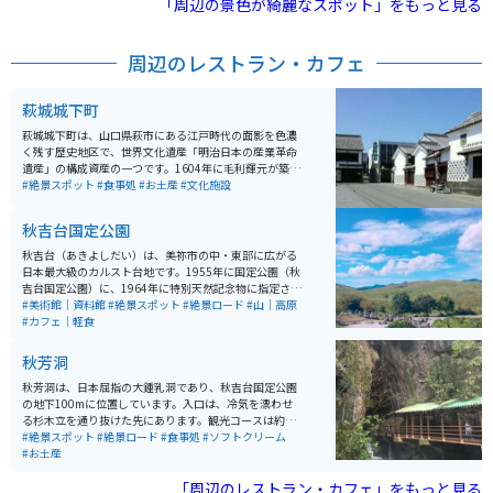
「周辺の景色が綺麗なスポット」をもっと見る
周辺のレストラン・カフェ
萩城城下町
萩城城下町は、山口県萩市にある江戸時代の面影を色濃
く残す歴史地区で、世界文化遺産「明治日本の産業革命
遺産」の構成資産の一つです。1604年に毛利輝元が築い
た萩城を中心に発展し、約260年間にわたり長州藩の中
#絶景スポット
#食事処
#お土産
#文化施設
心地として栄えました。武家屋敷や白壁、土塀、なまこ
壁など歴史的建築が美しく保存され、堀内鍵曲や菊屋家
秋吉台国定公園
住宅などの見どころも多く、江戸時代の雰囲気を体感で
きます。 古民家カフェや萩焼の窯元、地元の飲食店も点
秋吉台（あきよしだい）は、美祢市の中・東部に広がる
在しており、散策の合間に休憩や食事を楽しめます。バ
日本最大級のカルスト台地です。1955年に国定公園（秋
イクや車で訪れる場合は町外の駐車場を利用し、中心部
吉台国定公園）に、1964年に特別天然記念物に指定され
は徒歩で回ると快適です。歴史、建物、町並み、文化を
ています。この秋吉台の雄大な景観を作っている石灰石
#美術館｜資料館
#絶景スポット
#絶景ロード
#山｜高原
一度に楽しめる観光スポットです。
は、およそ3億5千万年前に南方の海でサンゴ礁として誕
#カフェ｜軽食
生し、それから長い年月を経て現在のようなカルスト台
地を形成しました。
秋芳洞
秋芳洞は、日本屈指の大鍾乳洞であり、秋吉台国定公園
の地下100mに位置しています。入口は、冷気を漂わせ
る杉木立を通り抜けた先にあります。観光コースは約1k
m、四季を通じて温度が17℃で一定しており、快適に観
#絶景スポット
#絶景ロード
#食事処
#ソフトクリーム
光することができます。洞内には不思議な自然の造形美
#お土産
が変化に富んでいて、とても感動します。岩手の龍泉
洞、高知の龍河洞と並び、日本三大鍾乳洞の一つで、特
「周辺のレストラン・カフェ」をもっと見る