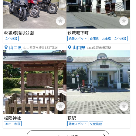
萩城跡指月公園
萩城城下町
文化施設
絶景スポット
食事処
お土産
文化施設
山口県
山口県
山口県萩市椿東1537番地
山口県萩市椿萩駅
松陰神社
萩駅
神社｜寺院
絶景スポット
文化施設