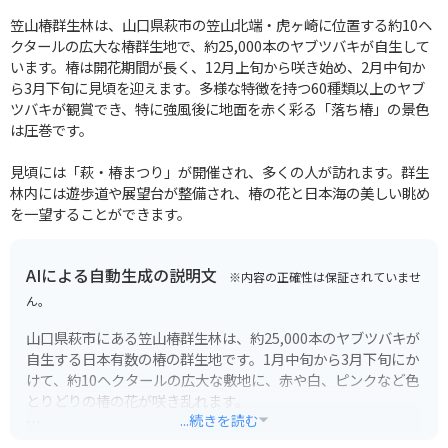
笠山椿群生林は、山口県萩市の笠山北端・虎ヶ崎に位置する約10ヘ
クタールの広大な椿群生地で、約25,000本のヤブツバキが自生して
います。椿は開花期間が長く、12月上旬から咲き始め、2月中旬か
ら3月下旬に見頃を迎えます。多様な特徴を持つ60種類以上のヤブ
ツバキが観賞でき、特に強風後に地面を赤く彩る「落ち椿」の景色
は圧巻です。
見頃には「萩・椿まつり」が開催され、多くの人が訪れます。群生
林内には遊歩道や展望台が整備され、椿の花と日本海の美しい眺め
を一望することができます。
AIによる自動生成の説明文
※内容の正確性は保証されていませ
ん。
山口県萩市にある笠山椿群生林は、約25,000本のヤブツバキが
自生する日本有数の椿の群生地です。1月中旬から3月下旬にか
けて、約10ヘクタールの広大な敷地に、赤や白、ピンクなど色
とりどりの椿の花が咲き乱れます。
...続きを読む
笠山椿群生林の見どころは、何といってもその規模の大きさ