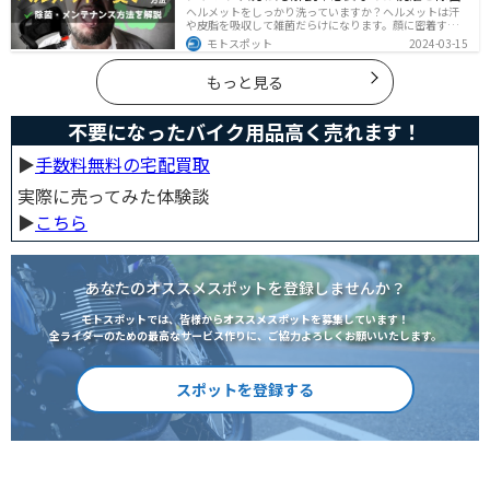
ヘルメットをしっかり洗っていますか？ヘルメットは汗
や皮脂を吸収して雑菌だらけになります。顔に密着する
物なのでしっかりと除菌・消臭をする必要があります。
モトスポット
2024-03-15
この記事では、ヘルメットをまるっと綺麗にする方法を
まとめました。まだメンテナンスをしたことがないとい
う人はぜひ参考にしてください。
もっと見る
不要になったバイク用品高く売れます！
▶︎
手数料無料の宅配買取
実際に売ってみた体験談
▶︎
こちら
あなたのオススメスポットを登録しませんか？
モトスポットでは、皆様からオススメスポットを募集しています！
全ライダーのための最高なサービス作りに、ご協力よろしくお願いいたします。
スポットを登録する