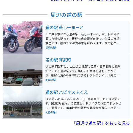
別天然記念物にも指定されています。 洞内には見事な造
形美の数々があり、百枚皿や黄金柱などは忘れがたい美
しさです。また、冒険コースや、秋芳洞・闇のロマン体
周辺の道の駅
験などもあり、スリリングな探検を楽しむことができま
す。 一般入洞時間が終了した19時からは、秋芳洞・闇の
ロマン体験を体験することができます。懐中電灯1本で歩
道の駅 萩しーまーと
く夜の探検コースで、洞内の照明を消した暗闇の秋芳洞
を歩き、一層神秘的な眺めに感動することができます。
山口県萩市にある道の駅「萩しーまーと」は、日本海に
洞内の温度は四季を通じて一定で、雨の日でも快適に観
面した道の駅です。新鮮な魚介類が自慢で、併設の市場
光することができます。
食堂では、獲れたての海の幸を味わえます。萩の名産品
である焼き萩なども販売しており、お土産探しにも最適
#道の駅
です。 バイクで訪れる際は、駐車場も広く、休憩場所と
しても最適です。日本海を眺めながらのツーリングの休
道の駅 阿武町
憩に、ぜひお立ち寄りください。新鮮な海の幸と萩の風
情を感じることができます。
道の駅 阿武町は、山口県の北部に位置する阿武町の海岸
沿いにある道の駅です。美しい日本海を望むことがで
き、新鮮な海の幸を堪能できるレストランや、地元の特
産品を販売するショップがあります。 ツーリングで訪れ
#道の駅
る場合、日本海沿いの国道191号線を走ると、道の駅 阿
武町にたどり着きます。この道は、海岸線に沿って走る
道の駅 ハピネスふくえ
風光明媚なルートで、ツーリングに最適です。道の駅に
は、バイクスタンドや休憩スペースも完備されていま
道の駅 ハピネスふくえは、山口県周南市にある道の駅で
す。 阿武町の特産品としては、新鮮な魚介類はもちろん
す。国道2号線沿いに位置し、ドライブの休憩スポットと
のこと、夏みかんや梨などの果物も有名です。また、道
して最適です。\n\n地元の新鮮な農産物が購入できる直
の駅 阿武町では、地元産の食材を使用したソフトクリー
売所が人気で、特に旬のフルーツはおすすめです。レス
#道の駅
ムやジェラートも人気があります。
トランでは、地元食材を使った料理や、名物の「ふくえ
ラーメン」が楽しめます。また、道の駅 ハピネスふくえ
「周辺の道の駅」をもっと見る
は、バイクツーリングの目的地としても人気です。駐車
場も広く、休憩 facilities も充実しているので、ツーリン