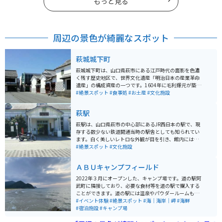
もっと見る
周辺の景色が綺麗なスポット
萩城城下町
萩城城下町は、山口県萩市にある江戸時代の面影を色濃
く残す歴史地区で、世界文化遺産「明治日本の産業革命
遺産」の構成資産の一つです。1604年に毛利輝元が築い
た萩城を中心に発展し、約260年間にわたり長州藩の中
#絶景スポット
#食事処
#お土産
#文化施設
心地として栄えました。武家屋敷や白壁、土塀、なまこ
壁など歴史的建築が美しく保存され、堀内鍵曲や菊屋家
萩駅
住宅などの見どころも多く、江戸時代の雰囲気を体感で
きます。 古民家カフェや萩焼の窯元、地元の飲食店も点
萩駅は、山口県萩市の中心部にあるJR西日本の駅で、現
在しており、散策の合間に休憩や食事を楽しめます。バ
存する数少ない鉄道開通当時の駅舎としても知られてい
イクや車で訪れる場合は町外の駐車場を利用し、中心部
ます。白く美しいレトロな外観が目を引き、館内には展
は徒歩で回ると快適です。歴史、建物、町並み、文化を
示室が整備され、萩市出身で「鉄道の父」と称される井
#絶景スポット
#文化施設
一度に楽しめる観光スポットです。
上勝に関する資料や、萩の自然や歴史を紹介していま
す。夜には日没から22時までライトアップされ、趣のあ
ＡＢＵキャンプフィールド
る景観を楽しめます。 駅は観光の拠点として便利で、城
下町や萩城跡、松陰神社へのアクセスもスムーズ。レン
2022年３月にオープンした、キャンプ場です。道の駅阿
タサイクルやバスも利用でき、車やバイクの場合は駅周
武町に隣接しており、必要な食材等を道の駅で購入する
辺の有料駐車場を活用すると便利です。歴史と観光情報
ことができます。道の駅には温泉やパウダールームもあ
が充実した、萩市観光のスタート地点に最適な駅です。
り、女性でも安心して利用できます。日本海に面してお
#イベント体験
#絶景スポット
#海｜海岸｜岬
#海鮮
り、釣りや夕陽も楽しめます。
#宿泊施設
#キャンプ場