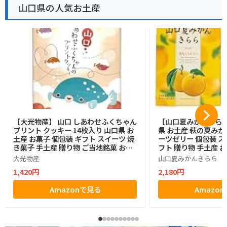
山口県の人気お土産
【大光物産】 山口 しあわせふくちゃん
【山口夏みかんきらら
プリント クッキー 14枚入り 山口県 お
県 お土産 萩の夏みか
土産 お菓子 個包装 ギフト スイーツ 焼
ーツゼリー 個包装 ス
き菓子 手土産 贈り物 ご当地銘菓 お中
フト 贈り物 手土産 
元 お歳暮
大光物産
山口夏みかんきらら
1,420円
2,180円
Amazonで見る
Amazo