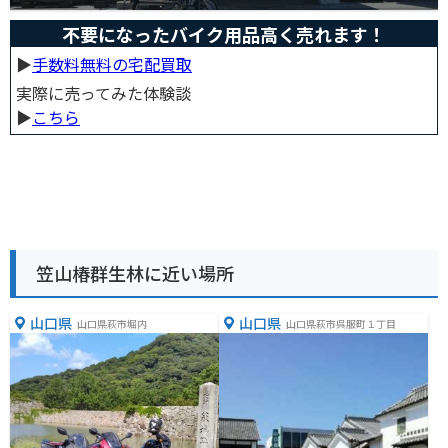
不要になったバイク用品高く売れます！
▶︎
手数料無料の宅配買取
実際に売ってみた体験談
▶︎
こちら
笠山椿群生林に近い場所
山口県
山口県
山口県萩市堀内
山口県萩市呉服町１丁目