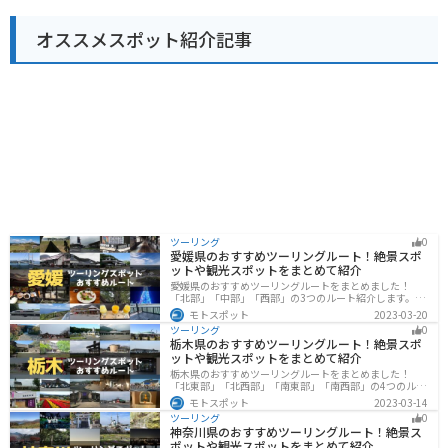
グの休憩に最適です。\n\n周辺には、豊かな自然が広が
っており、サイクリングやハイキングを楽しむこともで
オススメスポット紹介記事
きます。少し足を延ばせば、周南市の観光スポットであ
る「徳山動物園」や「周南市美術博物館」にもアクセス
できます。
ツーリング
0
愛媛県のおすすめツーリングルート！絶景スポ
ットや観光スポットをまとめて紹介
愛媛県のおすすめツーリングルートをまとめました！
「北部」「中部」「西部」の3つのルート紹介します。山
や海といった自然だけでなく、気軽に渡れる島もあり
モトスポット
2023-03-20
様々な楽しみ方ができます。バイクで愛媛県にツーリン
ツーリング
0
グに行く際は参考にしてください。
栃木県のおすすめツーリングルート！絶景スポ
ットや観光スポットをまとめて紹介
栃木県のおすすめツーリングルートをまとめました！
「北東部」「北西部」「南東部」「南西部」の4つのルー
ト紹介します。日本を代表する神社や広大な山や滝、湖
モトスポット
2023-03-14
などを歴史や自然を満喫するツーリングができます。バ
ツーリング
0
イクで栃木県にツーリングに行く際は参考にしてくださ
神奈川県のおすすめツーリングルート！絶景ス
い。
ポットや観光スポットをまとめて紹介