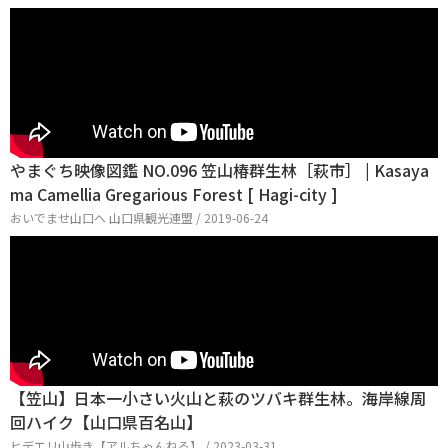
やまぐち映像図鑑 NO.096 笠山椿群生林［萩市］ | Kasaya
ma Camellia Gregarious Forest [ Hagi-city ]
おいでませ山口へ 山口県観光連盟 / 2019-06-24
【笠山】日本一小さい火山と萩のツバキ群生林。海岸線周
回ハイク【山口県百名山】
ヒデエリ山歩き【アルちゃんねる】 / 2023-03-31