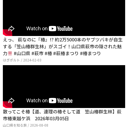
えっ、 萩なのに『椿』!? 約2万5000本のヤブツバキが自生
する「笠山椿群生林」がスゴイ！山口県萩市の隠された魅
力
#山口県 #萩市 #椿 #萩椿まつり #椿まつり
はぎポルト / 2024-02-03
散ってこそ椿【道、連理の椿そして道 笠山椿群生林】萩
市椿東越ケ浜 2026年03月05日
山口県を知る旅 / 2026-08-08