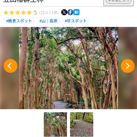
5
（口コミ1件）
#絶景スポット
#山｜高原
#珍スポット