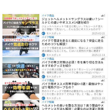
バイク用品
3
ジェットヘルメット×サングラスは痛い？シー
ルドとの違いやオススメ14選を紹介
ジェットヘルメットで走ると眩しい...でもシールド変え
ると夜暗くて危ないし...そんな方にオススメなのがサン
グラスです！サングラスなら付け外しが自由で、眩しい
モトスポット
2025-02-21
時だけ使えます。バイクを降りてからのファッションと
バイク知識
0
しても使えるおしゃれアイテムです。
バイクで雪道を走ると違反になる？安全に走る
ためのコツも解説！
バイクで雪道を走るのは危険で、場合によっては道路交
通法違反になることも。とはいえ突然の大雪に遭遇する
こともあります。この記事では、雪道で転倒しないため
モトスポット
2025-11-14
の走り方のコツや滑り止め対策、雪道に強いバイクの特
バイク用品
0
徴まで詳しく解説します。
バイクの寒さ対策は必須！冬を乗り切る方法＆
おすすめグッズを紹介
バイクの寒さ対策していますか？冬ツーリングや通勤通
学、極寒の寒さの中でバイクに乗らなければいけない時
でも快適に乗る方法をまとめました！オススメの寒さ対
モトスポット
2024-05-25
策グッズも紹介しているので、これで寒い冬でも快適に
バイク用品
1
バイクに乗りましょう！
バイク用オススメ防寒手袋6+3選！最強はやっ
ぱり電熱グローブなの？
冬のライディングで防寒の必要性がもっとも高い箇所は
どこだと思いますか？ それは「手」と「指」。手と指が
冷えてしまうと、防寒ジャケットをいくら着込んでも寒
モトスポット
2023-11-18
さから逃れることはできません。そんな防寒の要となる
バイク知識
1
オススメ防寒手袋を紹介します。
ヘルメットの臭いを取る方法は？臭う理由やメ
ンテナンス方法も解説｜必要なのは洗濯と除菌