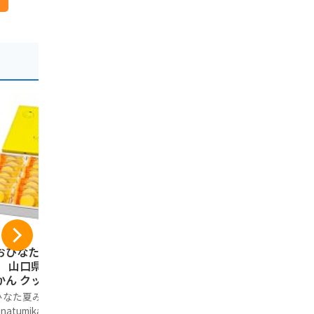
おひなた夏みか
【おひなた夏みか
井上商店 
】 山口県限定 夏
ん】 山口県限定 夏
辛マヨネー
ん クッキー (21
みかん クッキー (12
粧箱 16枚
入り) 山口県 萩の
個入り) 山口県 萩の
子 せんべい
なた夏みかん(ohin
おひなた夏みかん(ohin
ノーブランド
みかん タルトクッ
夏みかん タルトクッ
餅 山口 お
 natumikan)
ata natumikan)