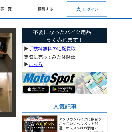
記事一覧
投稿する
ログイン
不要になったバイク用品！
高く売れます！
▶︎
手数料無料の宅配買取
実際に売ってみた体験談
▶︎
こちら
人気記事
アメリカンバイクに似合う
かっこいいヘルメット20
選！オススメはお洒落でワ
モトスポット