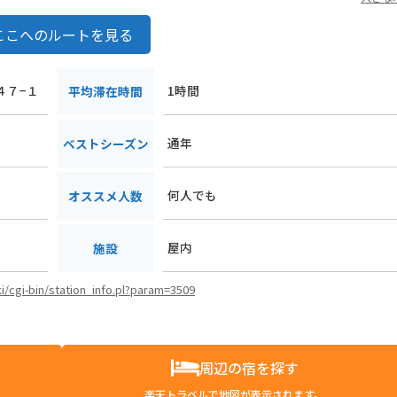
ここへのルートを見る
４７−１
1時間
平均滞在時間
通年
ベストシーズン
何人でも
オススメ人数
屋内
施設
ki/cgi-bin/station_info.pl?param=3509
周辺の宿を探す
楽天トラベルで地図が表示されます。