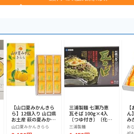
【山口夏みかんきら
三浦製麺 七瀬乃恵
【
ら】12個入り 山口県
瓦そば 100g×4入
ん
お土産 萩の夏みかん
〔つゆ付き〕〔化粧
みか
果汁使用 フルーツゼ
箱〕
個
山口夏みかんきらら
三浦製麺
おひ
リー 個包装 スイー
夏
ata