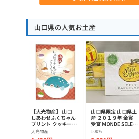
山口県の人気お土産
【大光物産】 山口
山口県限定 山口県土
しあわせふくちゃん
産 ２０１９年 金賞
プリント クッキー 1
受賞 MONDE SELEC
4枚入り 山口県 お土
TION GOLD AWARD
大光物産
100%
産 お菓子 個包装 ギ
山口県産 夏みかん 1