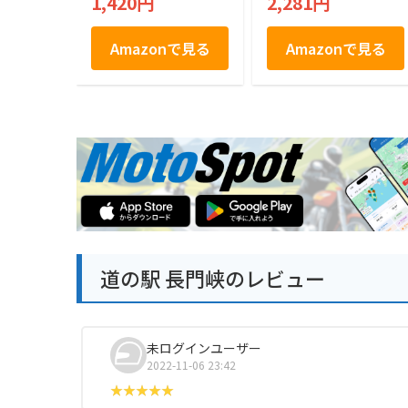
1,420円
2,281円
フト スイーツ 焼き
00％使用 Kotobukid
菓子 手土産 贈り物
o YAMAGUCHI Nats
ご当地銘菓 お中元
u Mikan Langue De
Amazonで見る
Amazonで見る
お歳暮
Chat やまぐち 夏み
かんラングドシャ チ
ョコレート菓子 １０
枚入り ラングドシャ
道の駅 長門峡のレビュー
未ログインユーザー
2022-11-06 23:42