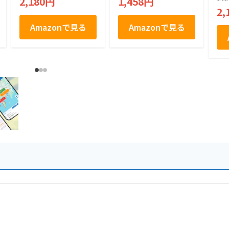
2,180円
1,458円
ツ お菓子 ギフト 贈
キ
2,
り物 手土産 お中元
お
お歳暮
産
Amazonで見る
Amazonで見る
中