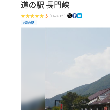
道の駅 長門峡
5
（口コミ1件）
#道の駅