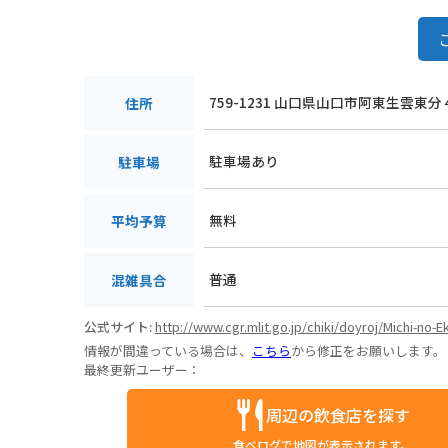
759-1231 山口県山口市阿東生雲東分
住所
駐車場あり
駐車場
無料
平均予算
普通
混雑具合
公式サイト:
http://www.cgr.mlit.go.jp/chiki/doyroj/Michi-no-E
情報が間違っている場合は、
こちら
から修正をお願いします。
最終更新ユーザー：
周辺の飲食店を探す
食べログで地図が表示されます。