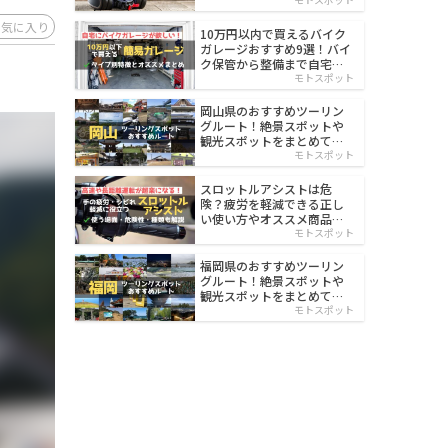
イルド
お気に入り
10万円以内で買えるバイク
ガレージおすすめ9選！バイ
ク保管から整備まで自宅で
楽々
モトスポット
岡山県のおすすめツーリン
グルート！絶景スポットや
観光スポットをまとめて紹
介
モトスポット
スロットルアシストは危
険？疲労を軽減できる正し
い使い方やオススメ商品を
紹介
モトスポット
福岡県のおすすめツーリン
グルート！絶景スポットや
観光スポットをまとめて紹
介
モトスポット