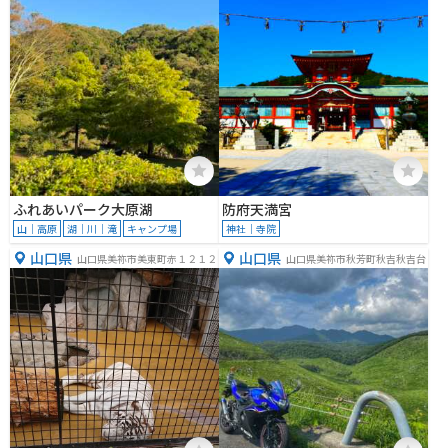
ふれあいパーク大原湖
防府天満宮
山｜高原
湖｜川｜滝
キャンプ場
神社｜寺院
山口県
山口県
山口県美祢市美東町赤１２１２
山口県美祢市秋芳町秋吉秋吉台