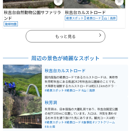
秋吉台自然動物公園サファリラ
秋吉台カルストロード
ンド
絶景スポット
絶景ロード
山｜高原
動植物園
もっと見る
周辺の景色が綺麗なスポット
秋吉台カルストロード
国内屈指の絶景ロードであるカルストロードは、美祢市
秋芳町秋吉にある県道242号秋吉台公園線のことです。
大草原を縦断するカルストロードは約13.1kmのドライ
ブウェイで、かつては有料道路だったところが、現在は
#絶景スポット
#絶景ロード
#山｜高原
無料開放されています。 息をのむほどの圧巻の景色で3
億5千年以上もかけて出来た大地は人々を魅了し、開放
秋芳洞
感のある爽快なロードとなっています。カルストロード
の途中に駐車場があり、徒歩で散策をすることも可能で
秋芳洞は、日本屈指の大鍾乳洞であり、秋吉台国定公園
す。カルストードの近くには、秋芳洞や大正洞などの洞
の地下100mに位置しています。入口は、冷気を漂わせ
窟もあり、歴史を感じつつゆったりと過ごすことのでき
る杉木立を通り抜けた先にあります。観光コースは約1k
る場所となっています。
m、四季を通じて温度が17℃で一定しており、快適に観
#絶景スポット
#絶景ロード
#食事処
#ソフトクリーム
光することができます。洞内には不思議な自然の造形美
#お土産
が変化に富んでいて、とても感動します。岩手の龍泉