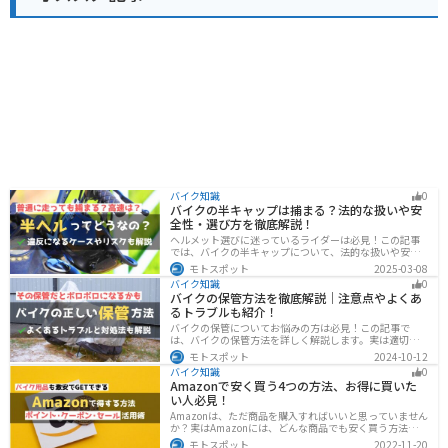
バイク知識
0
バイクの半キャップは捕まる？法的な扱いや安
全性・選び方を徹底解説！
ヘルメット選びに迷っているライダーは必見！この記事
では、バイクの半キャップについて、法的な扱いや安全
性、選び方を詳しく解説しています。実は、法律で認め
モトスポット
2025-03-08
られていても、状況によっては違法となる可能性がある
バイク知識
0
ので注意が必要です。この記事を読めば、ヘルメットを
バイクの保管方法を徹底解説｜注意点やよくあ
正しく選ぶヒントが得られます。
るトラブルも紹介！
バイクの保管についてお悩みの方は必見！この記事で
は、バイクの保管方法を詳しく解説します。実は適切に
保管しなければ、バイクの状態を悪化させる恐れがあり
モトスポット
2024-10-12
ます。記事を参考にすれば、バイクを状態良く長持ちさ
バイク知識
0
せることが可能です。
Amazonで安く買う4つの方法、お得に買いた
い人必見！
Amazonは、ただ商品を購入すればいいと思っていません
か？実はAmazonには、どんな商品でも安く買う方法が存
在します。この記事では、Amazonでお得に買う方法を4
モトスポット
2022-11-20