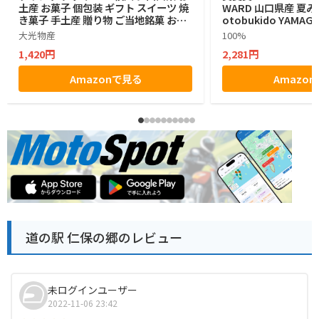
土産 お菓子 個包装 ギフト スイーツ 焼
WARD 山口県産 夏み
き菓子 手土産 贈り物 ご当地銘菓 お中
otobukido YAMAGU
元 お歳暮
n Langue De Ch
大光物産
100%
ラングドシャ チョコ
1,420円
2,281円
入り ラングドシャ
Amazonで見る
Amazo
道の駅 仁保の郷のレビュー
未ログインユーザー
2022-11-06 23:42