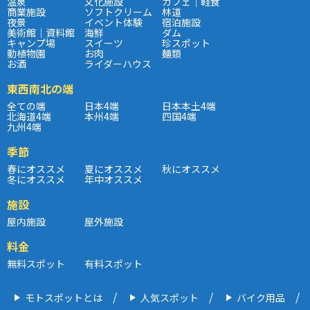
温泉
文化施設
カフェ｜軽食
商業施設
ソフトクリーム
林道
夜景
イベント体験
宿泊施設
美術館｜資料館
海鮮
ダム
キャンプ場
スイーツ
珍スポット
動植物園
お肉
麺類
お酒
ライダーハウス
東西南北の端
全ての端
日本4端
日本本土4端
北海道4端
本州4端
四国4端
九州4端
季節
春にオススメ
夏にオススメ
秋にオススメ
冬にオススメ
年中オススメ
施設
屋内施設
屋外施設
料金
無料スポット
有料スポット
モトスポットとは
人気スポット
バイク用品