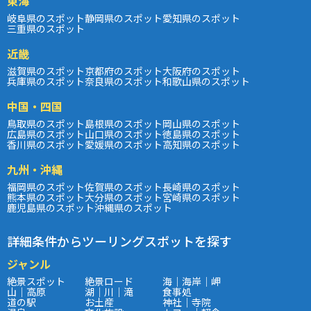
東海
岐阜県のスポット
静岡県のスポット
愛知県のスポット
三重県のスポット
近畿
滋賀県のスポット
京都府のスポット
大阪府のスポット
兵庫県のスポット
奈良県のスポット
和歌山県のスポット
中国・四国
鳥取県のスポット
島根県のスポット
岡山県のスポット
広島県のスポット
山口県のスポット
徳島県のスポット
香川県のスポット
愛媛県のスポット
高知県のスポット
九州・沖縄
福岡県のスポット
佐賀県のスポット
長崎県のスポット
熊本県のスポット
大分県のスポット
宮崎県のスポット
鹿児島県のスポット
沖縄県のスポット
詳細条件からツーリングスポットを探す
ジャンル
絶景スポット
絶景ロード
海｜海岸｜岬
山｜高原
湖｜川｜滝
食事処
道の駅
お土産
神社｜寺院