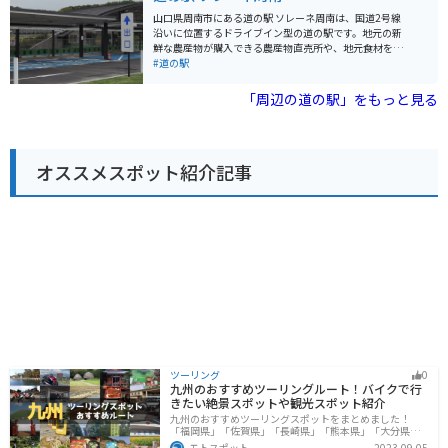
辺には、秋吉台や秋芳洞といった観光スポットも点在し
山口県周南市にある道の駅 ソレーネ周南は、国道2号線
ており、観光の拠点としても便利です。
沿いに位置するドライブイン型の道の駅です。地元の新
鮮な農産物が購入できる農産物直売所や、地元食材を使
ったレストランが人気です。 レストランでは、周南市の
#道の駅
名産品である「周南みかん」を使ったソフトクリームや
ジュースがおすすめです。また、地元産の新鮮な魚介類
「周辺の道の駅」をもっと見る
を使った料理も楽しむことができます。 バイクで訪れる
場合、道の駅には広々とした駐車場が完備されているの
で安心です。道の駅 ソレーネ周南を拠点に、周辺の観光
スポットを巡るのも良いでしょう。例えば、瀬戸内海国
オススメスポット紹介記事
立公園に浮かぶ島々を巡る周防大島へのツーリングはい
かがでしょうか。
ツーリング
0
九州のおすすめツーリングルート！バイクで行
きたい絶景スポットや観光スポット紹介
九州のおすすめツーリングスポットをまとめました！
「福岡県」「佐賀県」「長崎県」「熊本県」「大分県」
「宮崎都」「鹿児島県」の各県の観光地紹介します。自
モトスポット
2023-09-05