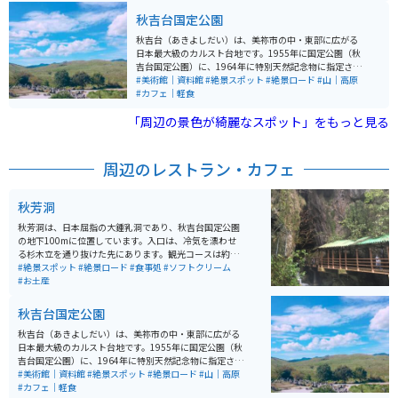
洞、高知の龍河洞と並び、日本三大鍾乳洞の一つで、特
秋吉台国定公園
別天然記念物にも指定されています。 洞内には見事な造
形美の数々があり、百枚皿や黄金柱などは忘れがたい美
秋吉台（あきよしだい）は、美祢市の中・東部に広がる
しさです。また、冒険コースや、秋芳洞・闇のロマン体
日本最大級のカルスト台地です。1955年に国定公園（秋
験などもあり、スリリングな探検を楽しむことができま
吉台国定公園）に、1964年に特別天然記念物に指定され
す。 一般入洞時間が終了した19時からは、秋芳洞・闇の
ています。この秋吉台の雄大な景観を作っている石灰石
#美術館｜資料館
#絶景スポット
#絶景ロード
#山｜高原
ロマン体験を体験することができます。懐中電灯1本で歩
は、およそ3億5千万年前に南方の海でサンゴ礁として誕
#カフェ｜軽食
く夜の探検コースで、洞内の照明を消した暗闇の秋芳洞
生し、それから長い年月を経て現在のようなカルスト台
「周辺の景色が綺麗なスポット」をもっと見る
を歩き、一層神秘的な眺めに感動することができます。
地を形成しました。
洞内の温度は四季を通じて一定で、雨の日でも快適に観
光することができます。
周辺のレストラン・カフェ
秋芳洞
秋芳洞は、日本屈指の大鍾乳洞であり、秋吉台国定公園
の地下100mに位置しています。入口は、冷気を漂わせ
る杉木立を通り抜けた先にあります。観光コースは約1k
m、四季を通じて温度が17℃で一定しており、快適に観
#絶景スポット
#絶景ロード
#食事処
#ソフトクリーム
光することができます。洞内には不思議な自然の造形美
#お土産
が変化に富んでいて、とても感動します。岩手の龍泉
洞、高知の龍河洞と並び、日本三大鍾乳洞の一つで、特
秋吉台国定公園
別天然記念物にも指定されています。 洞内には見事な造
形美の数々があり、百枚皿や黄金柱などは忘れがたい美
秋吉台（あきよしだい）は、美祢市の中・東部に広がる
しさです。また、冒険コースや、秋芳洞・闇のロマン体
日本最大級のカルスト台地です。1955年に国定公園（秋
験などもあり、スリリングな探検を楽しむことができま
吉台国定公園）に、1964年に特別天然記念物に指定され
す。 一般入洞時間が終了した19時からは、秋芳洞・闇の
ています。この秋吉台の雄大な景観を作っている石灰石
#美術館｜資料館
#絶景スポット
#絶景ロード
#山｜高原
ロマン体験を体験することができます。懐中電灯1本で歩
は、およそ3億5千万年前に南方の海でサンゴ礁として誕
#カフェ｜軽食