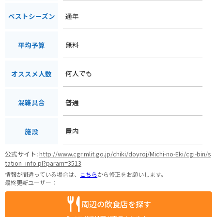
通年
ベストシーズン
無料
平均予算
何人でも
オススメ人数
普通
混雑具合
屋内
施設
公式サイト:
http://www.cgr.mlit.go.jp/chiki/doyroj/Michi-no-Eki/cgi-bin/s
tation_info.pl?param=3513
情報が間違っている場合は、
こちら
から修正をお願いします。
最終更新ユーザー：
周辺の飲食店を探す