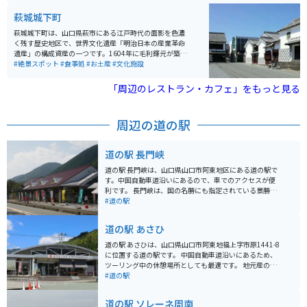
く夜の探検コースで、洞内の照明を消した暗闇の秋芳洞
生し、それから長い年月を経て現在のようなカルスト台
を歩き、一層神秘的な眺めに感動することができます。
地を形成しました。
萩城城下町
洞内の温度は四季を通じて一定で、雨の日でも快適に観
光することができます。
萩城城下町は、山口県萩市にある江戸時代の面影を色濃
く残す歴史地区で、世界文化遺産「明治日本の産業革命
遺産」の構成資産の一つです。1604年に毛利輝元が築い
た萩城を中心に発展し、約260年間にわたり長州藩の中
#絶景スポット
#食事処
#お土産
#文化施設
心地として栄えました。武家屋敷や白壁、土塀、なまこ
壁など歴史的建築が美しく保存され、堀内鍵曲や菊屋家
「周辺のレストラン・カフェ」をもっと見る
住宅などの見どころも多く、江戸時代の雰囲気を体感で
きます。 古民家カフェや萩焼の窯元、地元の飲食店も点
在しており、散策の合間に休憩や食事を楽しめます。バ
周辺の道の駅
イクや車で訪れる場合は町外の駐車場を利用し、中心部
は徒歩で回ると快適です。歴史、建物、町並み、文化を
一度に楽しめる観光スポットです。
道の駅 長門峡
道の駅 長門峡は、山口県山口市阿東地区にある道の駅で
す。中国自動車道沿いにあるので、車でのアクセスが便
利です。 長門峡は、国の名勝にも指定されている景勝地
です。道の駅からは、遊歩道が整備されており、気軽に
#道の駅
渓谷美を楽しむことができます。春は新緑、秋は紅葉
と、四季折々の風景を楽しむことができます。 また、道
道の駅 あさひ
の駅には、地元の特産品を販売する直売所があります。
地元産の野菜や果物はもちろん、阿東地区でとれたジビ
道の駅 あさひは、山口県山口市阿東地福上字市原1441-8
エを使った加工品なども販売されています。 バイクで訪
に位置する道の駅です。 中国自動車道沿いにあるため、
れる場合、道の駅には広い駐車場が完備されているので
ツーリング中の休憩場所としても最適です。 地元産の新
安心です。長門峡周辺は、ワインディングロードが続く
鮮な野菜や果物が販売されている直売所が人気で、特に
#道の駅
ので、ツーリングにも最適なエリアです。 周辺には、キ
秋の味覚である栗は有名です。 レストランでは、地元産
ャンプ場や温泉施設もあるので、宿泊してゆっくりと観
の食材を使った料理を楽しむことができます。 バイクで
道の駅 ソレーネ周南
光を楽しむこともできます。
訪れる際は、駐車場も広々としているので安心です。 周