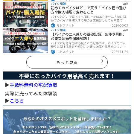
つ紹介します！Amazonギフト券をやAmazonポイント、
バイク知識
0
Amazonプライム、タイムセールを活用して安くお得に買
初めてのバイクはどこで買う？バイク屋の選び
いましょう。
方や購入場所で変わること
バイクはどこで買っても同じ…ではありません！特に初
めてのバイクを購入する際のお店選びはとても重要で
す。どんなお店で購入するのがベストなのか？失敗しな
モトスポット
2024-06-03
いお店選びのポイントをまとめます。
バイク知識
0
【バイクの二人乗りの基礎知識】条件や罰則、
必要な装備を徹底解説！
バイクが好きな方は必見！この記事では、バイクの二人
乗りに関する条件や罰則、必要な装備や注意点について
解説しています。実はバイクの二人乗りを安全に楽しむ
モトスポット
2024-11-24
ためには、条件やルールを知ることが大切です。この記
事を読めば、安全で快適なライディングを楽しめます。
もっと見る
不要になったバイク用品高く売れます！
▶︎
手数料無料の宅配買取
実際に売ってみた体験談
▶︎
こちら
あなたのオススメスポットを登録しませんか？
モトスポットでは、皆様からオススメスポットを募集しています！
全ライダーのための最高なサービス作りに、ご協力よろしくお願いいたします。