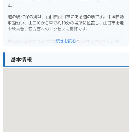
ん。
道の駅 仁保の郷は、山口県山口市にある道の駅です。中国自動
車道沿い、山口ICから車で約10分の場所に位置し、山口市街地
や秋吉台、萩方面へのアクセスも良好です。
...続きを読む
地元産の新鮮な野菜や果物、特産品を販売する直売所は、多く
の人で賑わいます。特に、地元仁保産の新鮮な野菜は人気があ
り、朝早くから行列ができることもあるほどです。また、併設
基本情報
のレストランでは、地元食材をふんだんに使った料理を味わう
ことができます。山口名物の瓦そばや、新鮮な野菜を使った定
食などが人気です。
バイクで訪れる場合、道の駅には広々とした駐車場が完備され
ているので安心です。ツーリングの休憩地点としても最適で、
中国自動車道を利用するライダーが多く立ち寄ります。周辺に
は、秋吉台や秋芳洞、萩など観光スポットも点在しており、ツ
ーリングの拠点としてもおすすめです。道の駅で地元の特産品
やグルメを堪能したり、周辺の観光スポットを巡ったりして、
山口の魅力を満喫してください。