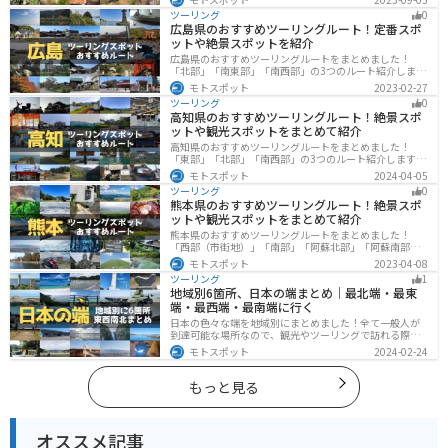
然豊かな山々や湖、温泉地が点在し、四季折々の景色を
ツーリング
0
楽しめるスポットが多数あります。バイクで九州にツー
広島県のおすすめツーリングルート！定番スポ
リングに行く際は参考にしてください。
ットや絶景スポットを紹介
広島県のおすすめツーリングルートをまとめました！
「北部」「南東部」「南西部」の3つのルート紹介しま
す。自然豊かな山と海だけでなく、歴史的価値のある建
モトスポット
2023-02-27
造物も多数あるので、飽きることなくツーリングを堪能
ツーリング
0
できます。バイクで広島県にツーリングに行く際は参考
高知県のおすすめツーリングルート！絶景スポ
にしてください。
ットや観光スポットをまとめて紹介
高知県のおすすめツーリングルートをまとめました！
「東部」「北部」「南西部」の3つのルート紹介します。
山と海どちらも楽しめるスポットが多数あり、様々な楽
モトスポット
2024-04-05
しみ方ができます。バイクで高知県にツーリングに行く
ツーリング
0
際は参考にしてください。
熊本県のおすすめツーリングルート！絶景スポ
ットや観光スポットをまとめて紹介
熊本県のおすすめツーリングルートをまとめました！
「西部（市街地）」「南部」「阿蘇北部」「阿蘇南部」
の4つのルート紹介します。阿蘇山や天草諸島をはじめと
モトスポット
2023-04-08
した豊かな自然や、熊本城や水前寺成趣園など歴史ある
ツーリング
1
観光スポットが多数あり、様々な楽しみ方ができます。
地域別6箇所、日本の端まとめ｜最北端・最東
バイクで熊本県にツーリングに行く際は参考にしてくだ
端・最西端・最南端に行く
さい。
日本の色々な端を地域別にまとめました！全て一般人が
到達可能な場所なので、観光やツーリングで訪れる際の
参考にしてください。
モトスポット
2024-02-24
もっと見る
オススメ記事