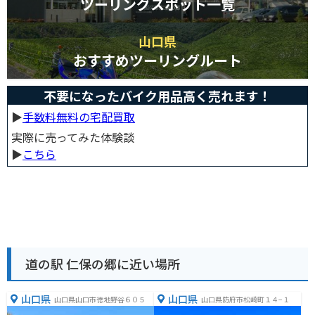
ツーリングスポット一覧
山口県
おすすめツーリングルート
不要になったバイク用品高く売れます！
▶︎
手数料無料の宅配買取
実際に売ってみた体験談
▶︎
こちら
道の駅 仁保の郷に近い場所
山口県
山口県
山口県山口市徳地野谷６０５
山口県防府市松崎町１４−１