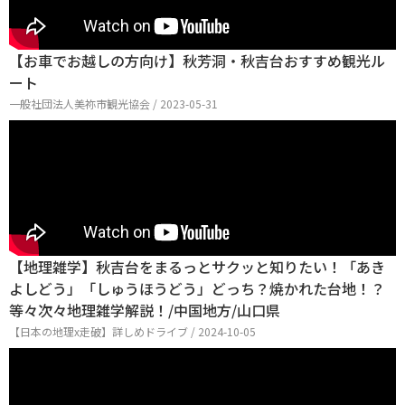
【お車でお越しの方向け】秋芳洞・秋吉台おすすめ観光ル
ート
一般社団法人美祢市観光協会 / 2023-05-31
【地理雑学】秋吉台をまるっとサクッと知りたい！「あき
よしどう」「しゅうほうどう」どっち？焼かれた台地！？
等々次々地理雑学解説！/中国地方/山口県
【日本の地理x走破】詳しめドライブ / 2024-10-05