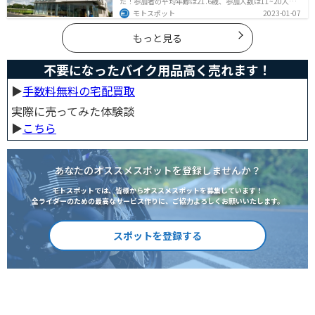
た！参加者の平均年齢は21.6歳、参加人数は11~20人な
ど統計情報や人間関係はどうだったのか、持っていくべ
モトスポット
2023-01-07
きものなど参加する前に知っておきたい情報をまとめま
した。
もっと見る
不要になったバイク用品高く売れます！
▶︎
手数料無料の宅配買取
実際に売ってみた体験談
▶︎
こちら
あなたのオススメスポットを登録しませんか？
モトスポットでは、皆様からオススメスポットを募集しています！
全ライダーのための最高なサービス作りに、ご協力よろしくお願いいたします。
スポットを登録する