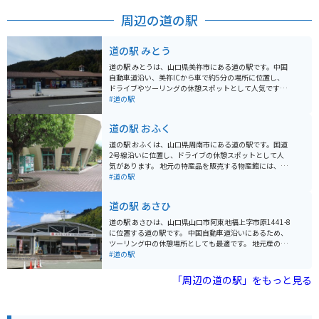
在しており、散策の合間に休憩や食事を楽しめます。バ
周辺の道の駅
イクや車で訪れる場合は町外の駐車場を利用し、中心部
は徒歩で回ると快適です。歴史、建物、町並み、文化を
一度に楽しめる観光スポットです。
道の駅 みとう
道の駅 みとうは、山口県美祢市にある道の駅です。中国
自動車道沿い、美祢ICから車で約5分の場所に位置し、
ドライブやツーリングの休憩スポットとして人気です。
道の駅 みとうの最大の魅力は、地元の新鮮な農産物が購
#道の駅
入できる直売所です。旬の野菜や果物はもちろん、美祢
市ならではの特産品も販売されています。また、併設の
道の駅 おふく
レストランでは、地元食材をふんだんに使った料理を楽
しむことができます。おすすめは、美祢産のブランド豚
道の駅 おふくは、山口県周南市にある道の駅です。国道
「美東ごぼう pork」を使った料理です。 バイクで訪れる
2号線沿いに位置し、ドライブの休憩スポットとして人
場合、道の駅 みとうには広 spaciousな駐車場が完備さ
気があります。 地元の特産品を販売する物産館には、新
れているので安心です。中国自動車道を降りてすぐの場
鮮な野菜や果物のほか、地元産の海産物を使った加工品
#道の駅
所にあり、アクセスも抜群です。周辺には、秋吉台や秋
などが並びます。レストランでは、地元食材を使った料
芳洞、カルストロードなど、ツーリングにおすすめのス
理を楽しむことができ、中でも「ふくの唐揚げ定食」
道の駅 あさひ
ポットが点在しています。道の駅 みとうで休憩を挟みな
は、道の駅おふくの名物として人気です。 バイクで訪れ
がら、山口県の自然を満喫してみてはいかがでしょう
る場合、道の駅には広い駐車場が完備されているので安
道の駅 あさひは、山口県山口市阿東地福上字市原1441-8
か。
心です。また、道の駅おふくは、周南市の海岸線に近い
に位置する道の駅です。 中国自動車道沿いにあるため、
場所に位置しており、周辺には美しい景色が楽しめるス
ツーリング中の休憩場所としても最適です。 地元産の新
ポットがたくさんあります。道の駅から少し足を延ばせ
鮮な野菜や果物が販売されている直売所が人気で、特に
#道の駅
ば、穏やかな瀬戸内海を望むことができる「周防大島」
秋の味覚である栗は有名です。 レストランでは、地元産
や、白い砂浜が美しい「きららビーチ焼野」など、観光
の食材を使った料理を楽しむことができます。 バイクで
「周辺の道の駅」をもっと見る
スポットも充実しています。
訪れる際は、駐車場も広々としているので安心です。 周
辺には、秋吉台や秋芳洞といった観光スポットも点在し
ており、観光の拠点としても便利です。