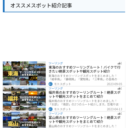
オススメスポット紹介記事
ツーリング
1
東海のおすすめツーリングルート！バイクで行
きたい絶景スポットや観光スポット紹介
東海のおすすめツーリングスポットをまとめました！
「岐阜県」「静岡県」「愛知県」「三重県」の各県の観
光地紹介します。自然豊かな山々や湖、温泉地が点在
モトスポット
2023-09-05
し、四季折々の景色を楽しめるスポットが多数ありま
ツーリング
1
す。バイクで東海にツーリングに行く際は参考にしてく
福井県のおすすめツーリングルート！絶景スポ
ださい。
ットや観光スポットをまとめて紹介
福井県のおすすめツーリングルートをまとめました！
「北部」「南部」の2つのルート紹介します。恐竜や古代
遺跡、温泉地など魅力に溢れるスポットが多数ありま
モトスポット
2023-04-13
す。バイクで福井県にツーリングに行く際は参考にして
ツーリング
1
ください。
富山県のおすすめツーリングルート！絶景スポ
ットや観光スポットをまとめて紹介
富山県のおすすめツーリングルートをまとめました！