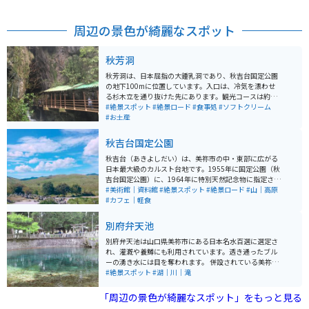
周辺の景色が綺麗なスポット
秋芳洞
秋芳洞は、日本屈指の大鍾乳洞であり、秋吉台国定公園
の地下100mに位置しています。入口は、冷気を漂わせ
る杉木立を通り抜けた先にあります。観光コースは約1k
m、四季を通じて温度が17℃で一定しており、快適に観
#絶景スポット
#絶景ロード
#食事処
#ソフトクリーム
光することができます。洞内には不思議な自然の造形美
#お土産
が変化に富んでいて、とても感動します。岩手の龍泉
洞、高知の龍河洞と並び、日本三大鍾乳洞の一つで、特
秋吉台国定公園
別天然記念物にも指定されています。 洞内には見事な造
形美の数々があり、百枚皿や黄金柱などは忘れがたい美
秋吉台（あきよしだい）は、美祢市の中・東部に広がる
しさです。また、冒険コースや、秋芳洞・闇のロマン体
日本最大級のカルスト台地です。1955年に国定公園（秋
験などもあり、スリリングな探検を楽しむことができま
吉台国定公園）に、1964年に特別天然記念物に指定され
す。 一般入洞時間が終了した19時からは、秋芳洞・闇の
ています。この秋吉台の雄大な景観を作っている石灰石
#美術館｜資料館
#絶景スポット
#絶景ロード
#山｜高原
ロマン体験を体験することができます。懐中電灯1本で歩
は、およそ3億5千万年前に南方の海でサンゴ礁として誕
#カフェ｜軽食
く夜の探検コースで、洞内の照明を消した暗闇の秋芳洞
生し、それから長い年月を経て現在のようなカルスト台
を歩き、一層神秘的な眺めに感動することができます。
地を形成しました。
別府弁天池
洞内の温度は四季を通じて一定で、雨の日でも快適に観
光することができます。
別府弁天池は山口県美祢市にある日本名水百選に選定さ
れ、灌漑や養鱒にも利用されています。透き通ったブル
ーの湧き水には目を奪われます。 併設されている美祢市
養鱒場釣り堀では、ニジマス釣りを楽しむことができ、
#絶景スポット
#湖｜川｜滝
その他軽食もとることができます。
「周辺の景色が綺麗なスポット」をもっと見る