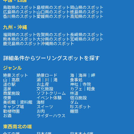
鳥取県のスポット
島根県のスポット
岡山県のスポット
広島県のスポット
山口県のスポット
徳島県のスポット
香川県のスポット
愛媛県のスポット
高知県のスポット
九州・沖縄
福岡県のスポット
佐賀県のスポット
長崎県のスポット
熊本県のスポット
大分県のスポット
宮崎県のスポット
鹿児島県のスポット
沖縄県のスポット
詳細条件からツーリングスポットを探す
ジャンル
絶景スポット
絶景ロード
海｜海岸｜岬
山｜高原
湖｜川｜滝
食事処
道の駅
お土産
神社｜寺院
温泉
文化施設
カフェ｜軽食
商業施設
ソフトクリーム
林道
夜景
イベント体験
宿泊施設
美術館｜資料館
海鮮
ダム
キャンプ場
スイーツ
珍スポット
動植物園
お肉
麺類
お酒
ライダーハウス
東西南北の端
全ての端
日本4端
日本本土4端