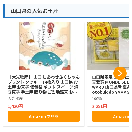
山口県の人気お土産
【大光物産】 山口 しあわせふくちゃん
山口県限定 山口県土産
プリント クッキー 14枚入り 山口県 お
賞受賞 MONDE SELEC
土産 お菓子 個包装 ギフト スイーツ 焼
WARD 山口県産 夏み
き菓子 手土産 贈り物 ご当地銘菓 お中
otobukido YAMAGU
元 お歳暮
n Langue De Ch
大光物産
100%
ラングドシャ チョコ
1,420円
2,281円
入り ラングドシャ
Amazonで見る
Amazo