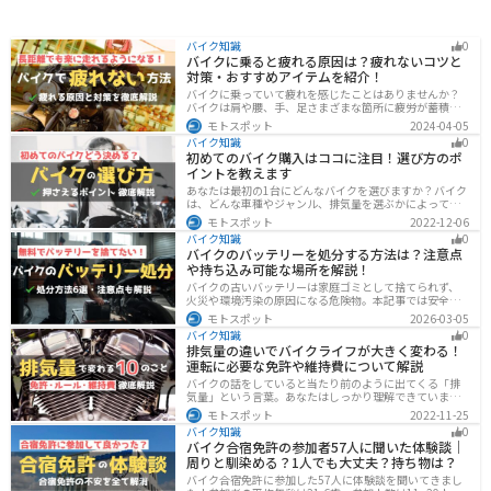
バイク知識
0
バイクに乗ると疲れる原因は？疲れないコツと
対策・おすすめアイテムを紹介！
バイクに乗っていて疲れを感じたことはありませんか？
バイクは肩や腰、手、足さまざまな箇所に疲労が蓄積し
やすい乗り物です。できるなら楽に乗りたいですよね。
モトスポット
2024-04-05
原因を知り対策を重ねておけば今よりもっと快適に走行
バイク知識
0
することができます。
初めてのバイク購入はココに注目！選び方のポ
イントを教えます
あなたは最初の1台にどんなバイクを選びますか？バイク
は、どんな車種やジャンル、排気量を選ぶかによって今
後の楽しみ方が大きく変わるものなので、初めての愛車
モトスポット
2022-12-06
選びはとても重要です。この記事ではそんなバイク選び
バイク知識
0
のオススメポイントをお伝えします。
バイクのバッテリーを処分する方法は？注意点
や持ち込み可能な場所を解説！
バイクの古いバッテリーは家庭ゴミとして捨てられず、
火災や環境汚染の原因になる危険物。本記事では安全な
保管方法や絶縁などの注意点、無料・低コストで回収し
モトスポット
2026-03-05
てもらう方法、買い取りの可否を解説。ナップスやオー
バイク知識
0
トバックス、イエローハットなどの回収対応店舗も紹介
排気量の違いでバイクライフが大きく変わる！
します。
運転に必要な免許や維持費について解説
バイクの話をしていると当たり前のように出てくる「排
気量」という言葉。あなたはしっかり理解できています
か？ バイクはクルマと違い、排気量によって必要な免
モトスポット
2022-11-25
許・走れる道路の区分・車検の有無などが細かく変わっ
バイク知識
0
てきます。これらはバイクライフに大きく関わるもので
バイク合宿免許の参加者57人に聞いた体験談｜
すので、正しく理解しておきましょう。
周りと馴染める？1人でも大丈夫？持ち物は？
バイク合宿免許に参加した57人に体験談を聞いてきまし