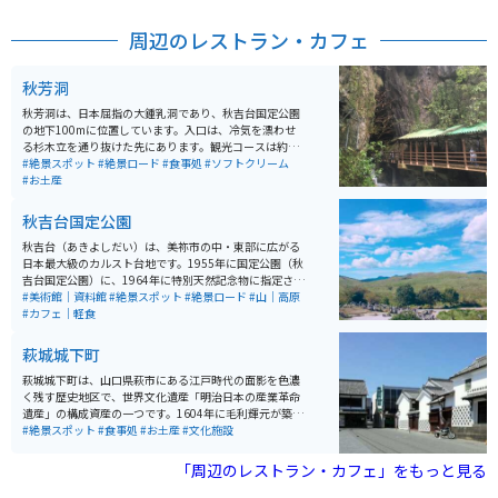
周辺のレストラン・カフェ
秋芳洞
秋芳洞は、日本屈指の大鍾乳洞であり、秋吉台国定公園
の地下100mに位置しています。入口は、冷気を漂わせ
る杉木立を通り抜けた先にあります。観光コースは約1k
m、四季を通じて温度が17℃で一定しており、快適に観
#絶景スポット
#絶景ロード
#食事処
#ソフトクリーム
光することができます。洞内には不思議な自然の造形美
#お土産
が変化に富んでいて、とても感動します。岩手の龍泉
洞、高知の龍河洞と並び、日本三大鍾乳洞の一つで、特
秋吉台国定公園
別天然記念物にも指定されています。 洞内には見事な造
形美の数々があり、百枚皿や黄金柱などは忘れがたい美
秋吉台（あきよしだい）は、美祢市の中・東部に広がる
しさです。また、冒険コースや、秋芳洞・闇のロマン体
日本最大級のカルスト台地です。1955年に国定公園（秋
験などもあり、スリリングな探検を楽しむことができま
吉台国定公園）に、1964年に特別天然記念物に指定され
す。 一般入洞時間が終了した19時からは、秋芳洞・闇の
ています。この秋吉台の雄大な景観を作っている石灰石
#美術館｜資料館
#絶景スポット
#絶景ロード
#山｜高原
ロマン体験を体験することができます。懐中電灯1本で歩
は、およそ3億5千万年前に南方の海でサンゴ礁として誕
#カフェ｜軽食
く夜の探検コースで、洞内の照明を消した暗闇の秋芳洞
生し、それから長い年月を経て現在のようなカルスト台
を歩き、一層神秘的な眺めに感動することができます。
地を形成しました。
萩城城下町
洞内の温度は四季を通じて一定で、雨の日でも快適に観
光することができます。
萩城城下町は、山口県萩市にある江戸時代の面影を色濃
く残す歴史地区で、世界文化遺産「明治日本の産業革命
遺産」の構成資産の一つです。1604年に毛利輝元が築い
た萩城を中心に発展し、約260年間にわたり長州藩の中
#絶景スポット
#食事処
#お土産
#文化施設
心地として栄えました。武家屋敷や白壁、土塀、なまこ
壁など歴史的建築が美しく保存され、堀内鍵曲や菊屋家
「周辺のレストラン・カフェ」をもっと見る
住宅などの見どころも多く、江戸時代の雰囲気を体感で
きます。 古民家カフェや萩焼の窯元、地元の飲食店も点