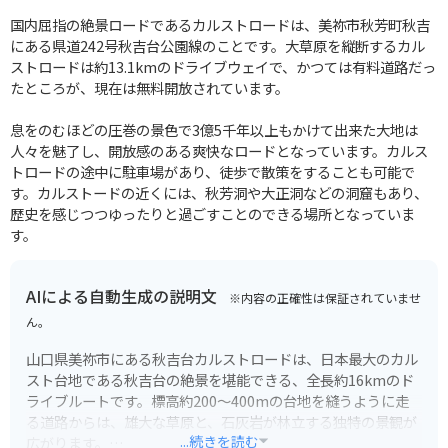
国内屈指の絶景ロードであるカルストロードは、美祢市秋芳町秋吉
にある県道242号秋吉台公園線のことです。大草原を縦断するカル
ストロードは約13.1kmのドライブウェイで、かつては有料道路だっ
たところが、現在は無料開放されています。
息をのむほどの圧巻の景色で3億5千年以上もかけて出来た大地は
人々を魅了し、開放感のある爽快なロードとなっています。カルス
トロードの途中に駐車場があり、徒歩で散策をすることも可能で
す。カルストードの近くには、秋芳洞や大正洞などの洞窟もあり、
歴史を感じつつゆったりと過ごすことのできる場所となっていま
す。
AIによる自動生成の説明文
※内容の正確性は保証されていませ
ん。
山口県美祢市にある秋吉台カルストロードは、日本最大のカル
スト台地である秋吉台の絶景を堪能できる、全長約16kmのド
ライブルートです。標高約200～400mの台地を縫うように走
る道路からは、雄大な草原と、石灰岩が林立する独特の景観が
...続きを読む
広がります。