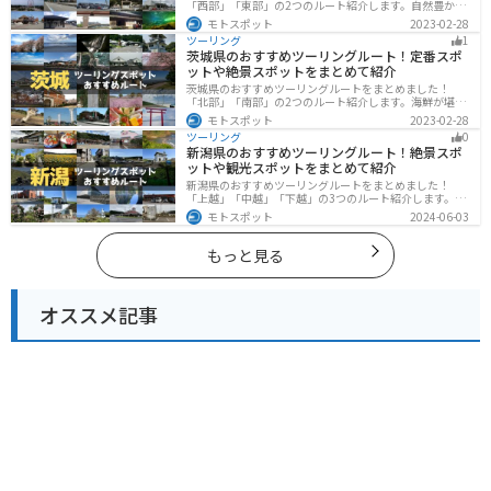
「西部」「東部」の2つのルート紹介します。自然豊かな
山と海、温泉が充実しており、美術館などもあるので、
モトスポット
2023-02-28
自然を満喫するツーリングができます。バイクで富山県
ツーリング
1
にツーリングに行く際は参考にしてください。
茨城県のおすすめツーリングルート！定番スポ
ットや絶景スポットをまとめて紹介
茨城県のおすすめツーリングルートをまとめました！
「北部」「南部」の2つのルート紹介します。海鮮が堪能
できる港や梅の景勝地、自然豊かな山々があるのでツー
モトスポット
2023-02-28
リングにもってこいです。バイクで茨城県にツーリング
ツーリング
0
に行く際は参考にしてください。
新潟県のおすすめツーリングルート！絶景スポ
ットや観光スポットをまとめて紹介
新潟県のおすすめツーリングルートをまとめました！
「上越」「中越」「下越」の3つのルート紹介します。自
然豊かな山と海、グルメも充実しており、自然を満喫す
モトスポット
2024-06-03
るツーリングができます。バイクで新潟県にツーリング
に行く際は参考にしてください。
もっと見る
オススメ記事