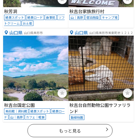
秋芳洞
秋吉台家族旅行村
絶景スポット
絶景ロード
食事処
ソフ
山｜高原
宿泊施設
キャンプ場
トクリーム
お土産
山口県
山口県
山口県美祢市
山口県美祢市美東町赤１２１２
秋吉台国定公園
秋吉台自然動物公園サファリラ
ンド
美術館｜資料館
絶景スポット
絶景ロー
ド
山｜高原
カフェ｜軽食
動植物園
もっと見る