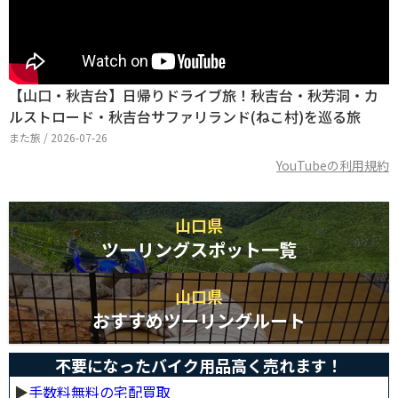
【山口・秋吉台】日帰りドライブ旅！秋吉台・秋芳洞・カ
ルストロード・秋吉台サファリランド(ねこ村)を巡る旅
また旅 / 2026-07-26
YouTubeの利用規約
山口県
ツーリングスポット一覧
山口県
おすすめツーリングルート
不要になったバイク用品高く売れます！
▶︎
手数料無料の宅配買取