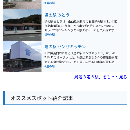
鮮な野菜や果物のほか、地元産の海産物を使った加工品
#道の駅
などが並びます。レストランでは、地元食材を使った料
理を楽しむことができ、中でも「ふくの唐揚げ定食」
道の駅 みとう
は、道の駅おふくの名物として人気です。 バイクで訪れ
る場合、道の駅には広い駐車場が完備されているので安
道の駅 みとうは、山口県美祢市にある道の駅です。中国
心です。また、道の駅おふくは、周南市の海岸線に近い
自動車道沿い、美祢ICから車で約5分の場所に位置し、
場所に位置しており、周辺には美しい景色が楽しめるス
ドライブやツーリングの休憩スポットとして人気です。
ポットがたくさんあります。道の駅から少し足を延ばせ
道の駅 みとうの最大の魅力は、地元の新鮮な農産物が購
#道の駅
ば、穏やかな瀬戸内海を望むことができる「周防大島」
入できる直売所です。旬の野菜や果物はもちろん、美祢
や、白い砂浜が美しい「きららビーチ焼野」など、観光
市ならではの特産品も販売されています。また、併設の
道の駅 センザキッチン
スポットも充実しています。
レストランでは、地元食材をふんだんに使った料理を楽
しむことができます。おすすめは、美祢産のブランド豚
山口県長門市にある「道の駅 センザキッチン」は、201
「美東ごぼう pork」を使った料理です。 バイクで訪れる
7年4月にオープンした、地元の新鮮な魚介や農産物を販
場合、道の駅 みとうには広 spaciousな駐車場が完備さ
売する複合施設です。 目の前に広がる日本海を望む絶景
れているので安心です。中国自動車道を降りてすぐの場
ロケーションが最大の魅力で、レストランやカフェも併
#道の駅
所にあり、アクセスも抜群です。周辺には、秋吉台や秋
設されており、新鮮な seafood を堪能することができま
芳洞、カルストロードなど、ツーリングにおすすめのス
す。隣接する「センザキッチンパーク」は、芝生広場や
「周辺の道の駅」をもっと見る
ポットが点在しています。道の駅 みとうで休憩を挟みな
遊具があり、家族連れにも最適なスポットです。 バイク
がら、山口県の自然を満喫してみてはいかがでしょう
で訪れる場合、駐車場も広く、休憩に最適な場所です。
か。
海岸線を走る国道191号線沿いに位置しており、ツーリ
ングの拠点としてもおすすめです。 地元の名産品として
オススメスポット紹介記事
は、仙崎産の新鮮な魚介類はもちろん、長州どりや夏み
かんなども有名です。道の駅で購入できるほか、併設の
レストランでも味わうことができます。お土産に、地元
産の柑橘を使ったジャムやジュースなども人気です。