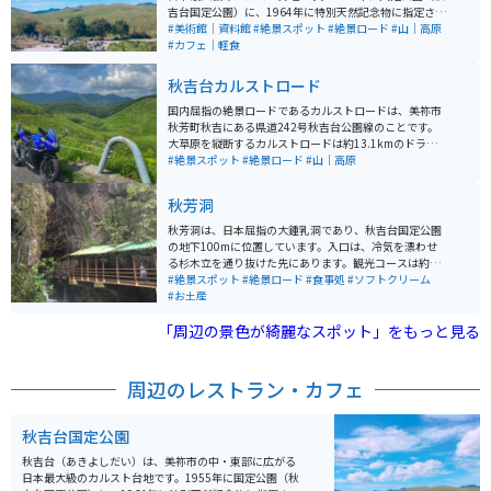
吉台国定公園）に、1964年に特別天然記念物に指定され
ています。この秋吉台の雄大な景観を作っている石灰石
#美術館｜資料館
#絶景スポット
#絶景ロード
#山｜高原
は、およそ3億5千万年前に南方の海でサンゴ礁として誕
#カフェ｜軽食
生し、それから長い年月を経て現在のようなカルスト台
地を形成しました。
秋吉台カルストロード
国内屈指の絶景ロードであるカルストロードは、美祢市
秋芳町秋吉にある県道242号秋吉台公園線のことです。
大草原を縦断するカルストロードは約13.1kmのドライ
ブウェイで、かつては有料道路だったところが、現在は
#絶景スポット
#絶景ロード
#山｜高原
無料開放されています。 息をのむほどの圧巻の景色で3
億5千年以上もかけて出来た大地は人々を魅了し、開放
秋芳洞
感のある爽快なロードとなっています。カルストロード
の途中に駐車場があり、徒歩で散策をすることも可能で
秋芳洞は、日本屈指の大鍾乳洞であり、秋吉台国定公園
す。カルストードの近くには、秋芳洞や大正洞などの洞
の地下100mに位置しています。入口は、冷気を漂わせ
窟もあり、歴史を感じつつゆったりと過ごすことのでき
る杉木立を通り抜けた先にあります。観光コースは約1k
る場所となっています。
m、四季を通じて温度が17℃で一定しており、快適に観
#絶景スポット
#絶景ロード
#食事処
#ソフトクリーム
光することができます。洞内には不思議な自然の造形美
#お土産
が変化に富んでいて、とても感動します。岩手の龍泉
「周辺の景色が綺麗なスポット」をもっと見る
洞、高知の龍河洞と並び、日本三大鍾乳洞の一つで、特
別天然記念物にも指定されています。 洞内には見事な造
形美の数々があり、百枚皿や黄金柱などは忘れがたい美
しさです。また、冒険コースや、秋芳洞・闇のロマン体
周辺のレストラン・カフェ
験などもあり、スリリングな探検を楽しむことができま
す。 一般入洞時間が終了した19時からは、秋芳洞・闇の
ロマン体験を体験することができます。懐中電灯1本で歩
秋吉台国定公園
く夜の探検コースで、洞内の照明を消した暗闇の秋芳洞
を歩き、一層神秘的な眺めに感動することができます。
秋吉台（あきよしだい）は、美祢市の中・東部に広がる
洞内の温度は四季を通じて一定で、雨の日でも快適に観
日本最大級のカルスト台地です。1955年に国定公園（秋