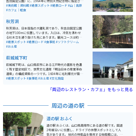
光することができます。
吉台国定公園）に、1964年に特別天然記念物に指定され
ています。この秋吉台の雄大な景観を作っている石灰石
#美術館｜資料館
#絶景スポット
#絶景ロード
#山｜高原
は、およそ3億5千万年前に南方の海でサンゴ礁として誕
#カフェ｜軽食
生し、それから長い年月を経て現在のようなカルスト台
地を形成しました。
秋芳洞
秋芳洞は、日本屈指の大鍾乳洞であり、秋吉台国定公園
の地下100mに位置しています。入口は、冷気を漂わせ
る杉木立を通り抜けた先にあります。観光コースは約1k
m、四季を通じて温度が17℃で一定しており、快適に観
#絶景スポット
#絶景ロード
#食事処
#ソフトクリーム
光することができます。洞内には不思議な自然の造形美
#お土産
が変化に富んでいて、とても感動します。岩手の龍泉
洞、高知の龍河洞と並び、日本三大鍾乳洞の一つで、特
萩城城下町
別天然記念物にも指定されています。 洞内には見事な造
形美の数々があり、百枚皿や黄金柱などは忘れがたい美
萩城城下町は、山口県萩市にある江戸時代の面影を色濃
しさです。また、冒険コースや、秋芳洞・闇のロマン体
く残す歴史地区で、世界文化遺産「明治日本の産業革命
験などもあり、スリリングな探検を楽しむことができま
遺産」の構成資産の一つです。1604年に毛利輝元が築い
す。 一般入洞時間が終了した19時からは、秋芳洞・闇の
た萩城を中心に発展し、約260年間にわたり長州藩の中
#絶景スポット
#食事処
#お土産
#文化施設
ロマン体験を体験することができます。懐中電灯1本で歩
心地として栄えました。武家屋敷や白壁、土塀、なまこ
く夜の探検コースで、洞内の照明を消した暗闇の秋芳洞
壁など歴史的建築が美しく保存され、堀内鍵曲や菊屋家
「周辺のレストラン・カフェ」をもっと見る
を歩き、一層神秘的な眺めに感動することができます。
住宅などの見どころも多く、江戸時代の雰囲気を体感で
洞内の温度は四季を通じて一定で、雨の日でも快適に観
きます。 古民家カフェや萩焼の窯元、地元の飲食店も点
光することができます。
在しており、散策の合間に休憩や食事を楽しめます。バ
周辺の道の駅
イクや車で訪れる場合は町外の駐車場を利用し、中心部
は徒歩で回ると快適です。歴史、建物、町並み、文化を
一度に楽しめる観光スポットです。
道の駅 おふく
道の駅 おふくは、山口県周南市にある道の駅です。国道
2号線沿いに位置し、ドライブの休憩スポットとして人
気があります。 地元の特産品を販売する物産館には、新