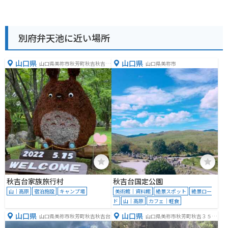
別府弁天池に近い場所
山口県
山口県
山口県美祢市秋芳町秋吉秋吉台
山口県美祢市
１２３７−５５３
秋吉台家族旅行村
秋吉台国定公園
山｜高原
宿泊施設
キャンプ場
美術館｜資料館
絶景スポット
絶景ロー
ド
山｜高原
カフェ｜軽食
山口県
山口県
山口県美祢市秋芳町秋吉秋吉台
山口県美祢市秋芳町秋吉３５０
６−２