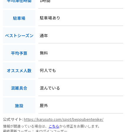
1時間
平均滞在時間
駐車場あり
駐車場
通年
ベストシーズン
無料
平均予算
何人でも
オススメ人数
混んでいる
混雑具合
屋外
施設
公式サイト:
https://karusuto.com/spot/beppubentenike/
情報が間違っている場合は、
こちら
から修正をお願いします。
最終更新ユーザー：
未ログインユーザー