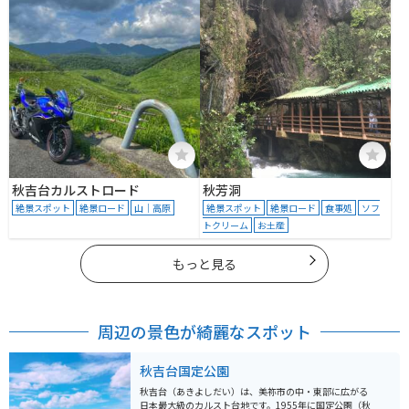
秋吉台カルストロード
秋芳洞
絶景スポット
絶景ロード
山｜高原
絶景スポット
絶景ロード
食事処
ソフ
トクリーム
お土産
もっと見る
周辺の景色が綺麗なスポット
秋吉台国定公園
秋吉台（あきよしだい）は、美祢市の中・東部に広がる
日本最大級のカルスト台地です。1955年に国定公園（秋