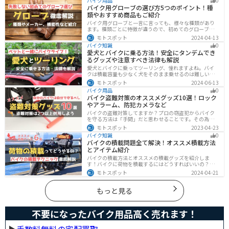
バイク用品
0
オススメです。自分に合った免許取得方法を選んでくだ
バイク用グローブの選び方5つのポイント！種
さいね。
類やおすすめ商品もご紹介
バイク用グローブと一言に言っても、様々な種類があり
ます。種類ごとに特徴が違うので、初めてのグローブ選
びで失敗しないように、しっかりと理解して選ぶように
モトスポット
2024-04-13
しましょう。この記事では、特徴やメリットデメリッ
バイク知識
0
ト、有名メーカーなど初心者が知っておくべきことをま
愛犬とバイクに乗る方法！安全にタンデムでき
とめました。
るグッズや注意すべき法律も解説
愛犬とバイクに乗ってツーリング、憧れますよね。バイ
クは積載容量も少なく犬をそのまま乗せるのは難しいで
すが、専用アイテムを使えば実現できます。この記事で
モトスポット
2024-06-13
は、安全に楽しむために必要な知識やグッズをまとめま
バイク用品
0
した。しっかりと準備して愛犬とバイクライフを満喫し
バイク盗難対策のオススメグッズ10選！ロック
ましょう！
やアラーム、防犯カメラなど
バイクの盗難対策してますか？プロの窃盗犯からバイク
を守る方法は「手間」だと思わせることです。その為に
は「チェーンロック 」「ディスクロック」などしっかり
モトスポット
2023-04-23
と対策をしておきましょう。この記事では、すぐできる
バイク知識
0
バイクの盗難対策オススメグッズを紹介します。
バイクの積載問題全て解決！オススメ積載方法
とアイテム紹介
バイクの積載方法とオススメの積載グッズを紹介しま
す！バイクに荷物を積載するにはどうすればいいの？と
いう疑問はこれで解決！通勤や日帰りツーリング、キャ
モトスポット
2024-04-21
ンプツーリングなど用途別にオススメの積載方法を解説
します！オススメの積載アイテムも紹介するので、バイ
クの積載に悩んでいる方は参考にしてください。
もっと見る
不要になったバイク用品高く売れます！