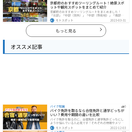
京都府のおすすめツーリングルート！絶景スポ
ットや観光スポットをまとめて紹介
京都府のおすすめツーリングルートをまとめました！
「北部」「中部（郊外）」「中部（市街地）」「南部」
の4つのルート紹介します。古い町並みや神社仏閣、自然
モトスポット
2023-03-31
に囲まれた風光明媚なスポットが数多く存在し、様々な
楽しみ方ができます。バイクで京都府にツーリングに行
く際は参考にしてください。
もっと見る
オススメ記事
バイク知識
0
バイク免許を取るなら合宿免許と通学どっちが
いい？費用や期間の違いを比較
バイク免許を取るのに、合宿免許と通学免許どっちにし
ようか悩んでいる人必見です！それぞれの特徴やメリッ
トデメリットをまとめました。早く安く免許取得したい
モトスポット
2022-12-03
なら合宿免許、他人と関わらず取りたいなら通学免許が