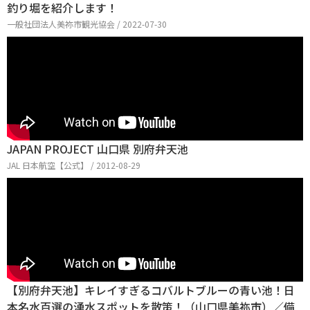
釣り堀を紹介します！
一般社団法人美祢市観光協会 / 2022-07-30
JAPAN PROJECT 山口県 別府弁天池
JAL 日本航空【公式】 / 2012-08-29
【別府弁天池】キレイすぎるコバルトブルーの青い池！日
本名水百選の湧水スポットを散策！（山口県美祢市）／備