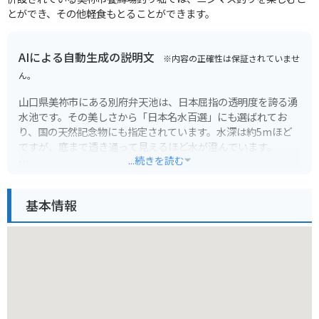
とができ、その他軽食もとることができます。
AIによる自動生成の説明文
※内容の正確性は保証されていませ
ん。
山口県美祢市にある別府弁天池は、日本屈指の透明度を誇る湧
水池です。その美しさから「日本名水百選」にも選ばれてお
り、国の天然記念物にも指定されています。水深は約5mほど
ですが、底まで透き通って見えるほど水が澄んでいます。
...続きを読む
太陽の光に照らされて、コバルトブルー、エメラルドグリー
ン、ターコイズブルーなど、様々な色合いを見せる神秘的な池
基本情報
は、一見の価値ありです。池の周りには遊歩道が整備されてお
り、美しい景色を眺めながら散策を楽しむことができます。ま
た、隣接する「美祢市歴史民俗資料館」では、この地域の文化
や歴史に触れることができます。
バイクで訪れる場合は、駐車場から池までは徒歩で数分です。
池の周辺は道幅が狭いため、走行には注意が必要です。