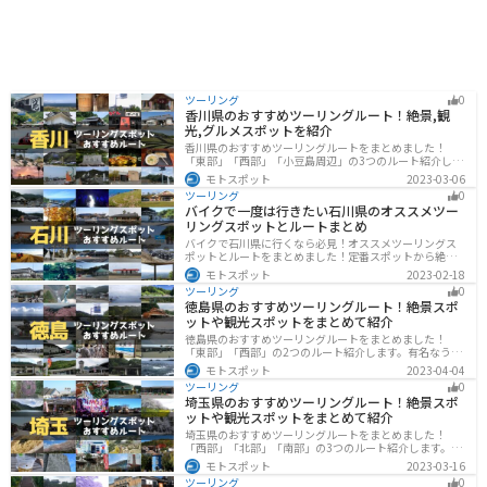
ツーリング
0
香川県のおすすめツーリングルート！絶景,観
光,グルメスポットを紹介
香川県のおすすめツーリングルートをまとめました！
「東部」「西部」「小豆島周辺」の3つのルート紹介しま
す。自然豊かな山から海、絶品グルメを満喫するツーリ
モトスポット
2023-03-06
ングができます。バイクで香川県にツーリングに行く際
ツーリング
0
は参考にしてください。
バイクで一度は行きたい石川県のオススメツー
リングスポットとルートまとめ
バイクで石川県に行くなら必見！オススメツーリングス
ポットとルートをまとめました！定番スポットから絶景
スポット、温泉、海、グルメなど様々なジャンルで楽し
モトスポット
2023-02-18
めます。バイクで石川ツーリングに行こうと思っている
ツーリング
0
人は、参考にしてください。
徳島県のおすすめツーリングルート！絶景スポ
ットや観光スポットをまとめて紹介
徳島県のおすすめツーリングルートをまとめました！
「東部」「西部」の2つのルート紹介します。有名なうず
しおや山を中心とした自然豊かなスポットが多数ありま
モトスポット
2023-04-04
す。バイクで徳島県にツーリングに行く際は参考にして
ツーリング
0
ください。
埼玉県のおすすめツーリングルート！絶景スポ
ットや観光スポットをまとめて紹介
埼玉県のおすすめツーリングルートをまとめました！
「西部」「北部」「南部」の3つのルート紹介します。自
然豊かな西側と街中の東側で違った楽しみ方ができま
モトスポット
2023-03-16
す。バイクで埼玉県にツーリングに行く際は参考にして
ツーリング
0
ください。