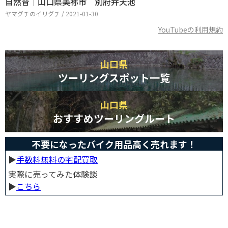
自然音｜山口県美祢市 別府弁天池
ヤマグチのイリグチ / 2021-01-30
YouTubeの利用規約
山口県
ツーリングスポット一覧
山口県
おすすめツーリングルート
不要になったバイク用品高く売れます！
▶︎
手数料無料の宅配買取
実際に売ってみた体験談
▶︎
こちら