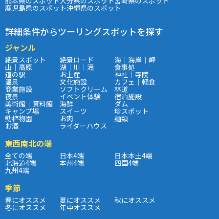
熊本県のスポット
大分県のスポット
宮崎県のスポット
鹿児島県のスポット
沖縄県のスポット
詳細条件からツーリングスポットを探す
ジャンル
絶景スポット
絶景ロード
海｜海岸｜岬
山｜高原
湖｜川｜滝
食事処
道の駅
お土産
神社｜寺院
温泉
文化施設
カフェ｜軽食
商業施設
ソフトクリーム
林道
夜景
イベント体験
宿泊施設
美術館｜資料館
海鮮
ダム
キャンプ場
スイーツ
珍スポット
動植物園
お肉
麺類
お酒
ライダーハウス
東西南北の端
全ての端
日本4端
日本本土4端
北海道4端
本州4端
四国4端
九州4端
季節
春にオススメ
夏にオススメ
秋にオススメ
冬にオススメ
年中オススメ