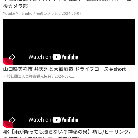
後カメラ部
Yusuke Minamiho / 備後カメラ部 / 2024-06-07
山口県美祢市 弁天池と大嶺酒造 ドライブコース＃short
一般社団法人美祢市観光協会 / 2024-09-11
4K【雨が降っても濁らない？神秘の泉】癒し/ヒーリング/