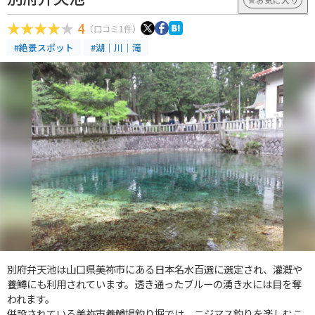
4
（口コミ1件）
#絶景スポット
#湖｜川｜滝
別府弁天池は山口県美祢市にある日本名水百選に選定され、灌漑や
養鱒にも利用されています。透き通ったブルーの湧き水には目を奪
われます。
併設されている美祢市養鱒場釣り堀では、ニジマス釣りを楽しむこ