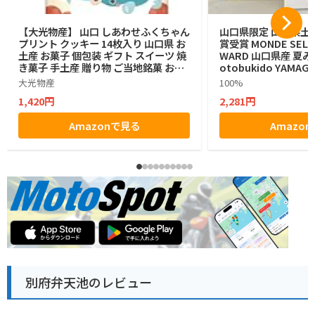
【大光物産】 山口 しあわせふくちゃん
山口県限定 山口県土産
プリント クッキー 14枚入り 山口県 お
賞受賞 MONDE SELEC
土産 お菓子 個包装 ギフト スイーツ 焼
WARD 山口県産 夏み
き菓子 手土産 贈り物 ご当地銘菓 お中
otobukido YAMAGU
元 お歳暮
n Langue De Ch
大光物産
100%
ラングドシャ チョコ
1,420円
2,281円
入り ラングドシャ
Amazonで見る
Amazo
別府弁天池のレビュー