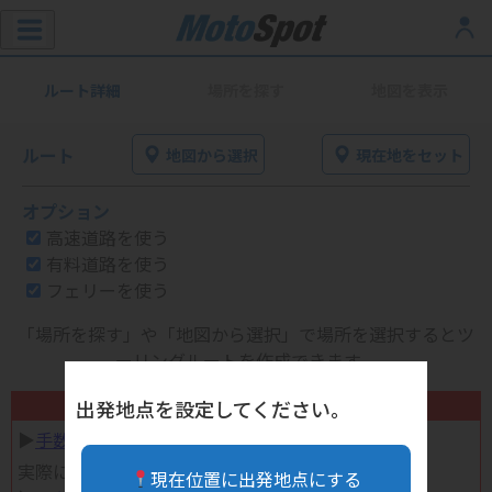
ルート詳細
場所を探す
地図を表示
ルート
地図から選択
現在地をセット
オプション
高速道路を使う
有料道路を使う
フェリーを使う
「場所を探す」や「地図から選択」で場所を選択するとツ
ーリングルートを作成できます。
不要になったバイク用品高く売れます！
出発地点を設定してください。
▶︎
手数料完全無料の自宅で売れる宅配買取
実際に売ってみた体験談
現在位置に出発地点にする