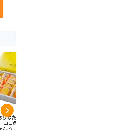
おひなた夏みか
【大光物産】 ふくの
三浦製麺 
】 山口県限定 夏
恋人 ホワイト ラン
瓦そば 100
ん クッキー (12
グドシャ 山口限定
〔つゆ付き