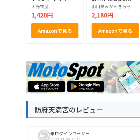
4枚入り 山口県 お土
果汁使用 フルーツゼ
大光物産
山口夏みかんきらら
産 お菓子 個包装 ギ
リー 個包装 スイー
1,420円
2,180円
フト スイーツ 焼き
ツ お菓子 ギフト 贈
菓子 手土産 贈り物
り物 手土産 お中元
ご当地銘菓 お中元
お歳暮
Amazonで見る
Amazonで見る
お歳暮
防府天満宮のレビュー
未ログインユーザー
2022-11-25 12:11