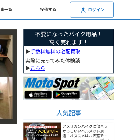
記事一覧
投稿する
ログイン
不要になったバイク用品！
高く売れます！
▶︎
手数料無料の宅配買取
実際に売ってみた体験談
▶︎
こちら
人気記事
アメリカンバイクに似合う
かっこいいヘルメット20
選！オススメはお洒落でワ
モトスポット