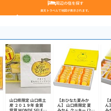
周辺の宿を探す
楽天トラベルで地図が表示されます。
山口県限定 山口県土
【おひなた夏みか
【
産 ２０１９年 金賞
ん】 山口県限定 夏
ん
受賞 MONDE SELEC
みかん クッキー (21
みか