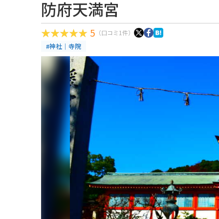
防府天満宮
5
（口コミ1件）
#神社｜寺院