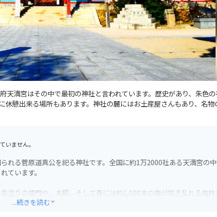
府天満宮はその中で最初の神社と言われています。歴史があり、朱色の
に休憩出来る場所もあります。神社の麓にはお土産屋さんもあり、名物
ていません。
られる菅原道真公を祀る神社です。全国に約1万2000社ある天満宮の中
られています。
朱塗りの楼門や、本殿、そして春には約1,000本の梅が咲き乱れる梅林
...続きを読む