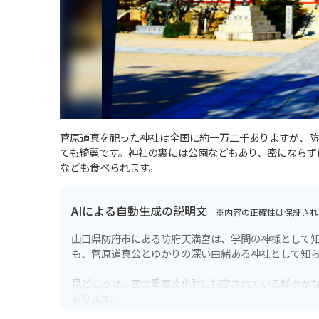
菅原道真を祀った神社は全国に約一万二千ありますが、防
ても綺麗です。神社の裏には公園などもあり、密にならず
なども食べられます。
AIによる自動生成の説明文
※内容の正確性は保証され
山口県防府市にある防府天満宮は、学問の神様として知
も、菅原道真公とゆかりの深い由緒ある神社として知
見どころは、国の重要文化財に指定されている鮮やかな
あります。