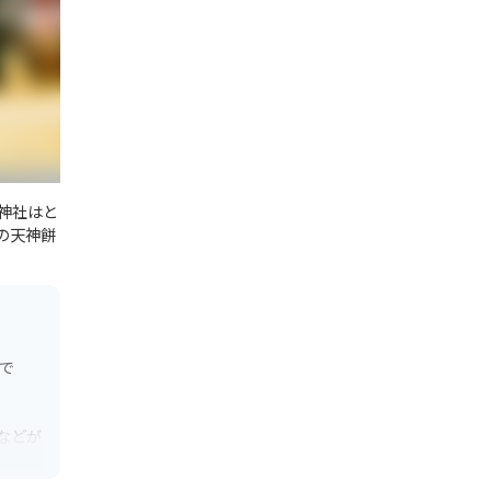
神社はと
の天神餅
で
などが