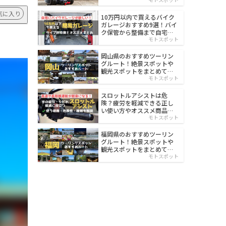
イルド
気に入り
10万円以内で買えるバイク
ガレージおすすめ9選！バイ
ク保管から整備まで自宅で
楽々
モトスポット
岡山県のおすすめツーリン
グルート！絶景スポットや
観光スポットをまとめて紹
介
モトスポット
スロットルアシストは危
険？疲労を軽減できる正し
い使い方やオススメ商品を
紹介
モトスポット
福岡県のおすすめツーリン
グルート！絶景スポットや
観光スポットをまとめて紹
介
モトスポット