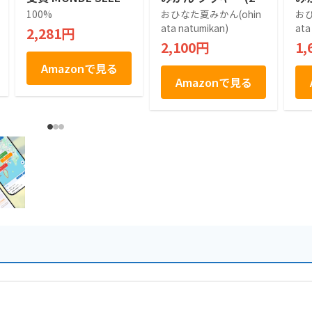
TION GOLD AWARD
個入り) 山口県 萩の
個
100%
おひなた夏みかん(ohin
おひ
山口県産 夏みかん 1
夏みかん タルトクッ
夏
ata natumikan)
ata
2,281円
00％使用 Kotobukid
キー ギフト 個包装
キ
2,100円
1,
o YAMAGUCHI Nats
お菓子 お土産 手土
お
u Mikan Langue De
産 贈り物 お歳暮 お
産
Amazonで見る
Chat やまぐち 夏み
中元
中
Amazonで見る
かんラングドシャ チ
ョコレート菓子 １０
枚入り ラングドシャ