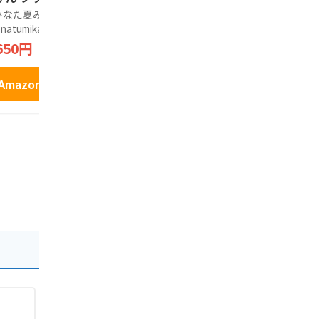
入り) 山口県 萩の
山口県のお土産 山口
箱〕
なた夏みかん(ohin
大光物産
三浦製麺
みかん タルトクッ
ふくの国 お菓子 個
 natumikan)
1,600円
1,458円
ー ギフト 個包装
包装 ギフト お土産
650円
菓子 お土産 手土
手土産 贈り物
 贈り物 お歳暮 お
Amazonで見る
Amazo
元
Amazonで見る