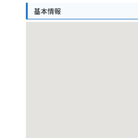
バイクで訪れる際は、無料の駐車場が完備されている
基本情報
ットとしてもおすすめです。