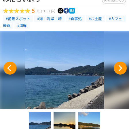
5
（口コミ1件）
#絶景スポット
#海｜海岸｜岬
#食事処
#お土産
#カフェ｜
軽食
#海鮮