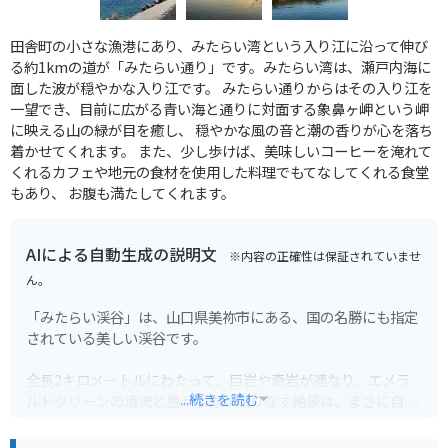
田舎町の小さな漁港にあり、みたらい湾という入り江に沿って伸び
る約1kmの道が「みたらい通り」です。みたらい湾は、瀬戸内海に
面した波が穏やかな入り江です。 みたらい通りからはその入り江を
一望でき、目前に広がる青い海と通りに対面する象鼻ヶ岬という岬
に映える山の緑が目を癒し、 穏やかな風の音と潮の香りが心を落ち
着かせてくれます。 また、少し歩けば、美味しいコーヒーを淹れて
くれるカフェや地元の食材を使用した料理でもてなしてくれる食堂
もあり、 お腹も満たしてくれます。
AIによる自動生成の説明文
※内容の正確性は保証されていませ
ん。
「みたらい渓谷」は、山口県美祢市にある、国の名勝にも指定
されている美しい渓谷です。
全長2キロメートルにわたって、巨岩や奇岩が連なり、エメラ
...続きを読む
ルドグリーンの清流と豊かな緑が織りなす絶景は、まさに自然
の芸術作品です。