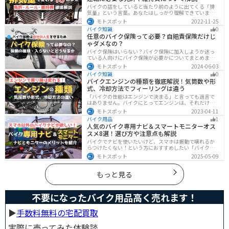
バイクの話をしていると当たり前のように出てくる「排
気量」という言葉。あなたはしっかり理解できています
か？ バイクはクルマと違い、排気量によって必要な免
モトスポット
2022-11-25
許・走れる道路の区分・車検の有無などが細かく変わっ
バイク知識
0
てきます。これらはバイクライフに大きく関わるもので
任意のバイク保険って必要？自賠責保険だけじ
すので、正しく理解しておきましょう。
ゃダメなの？
バイク保険はいらない？バイク保険に加入しようか迷っ
ている人向けにバイク保険が必要かについてまとめまし
た。自賠責保険と任意保険の違いについても解説したの
モトスポット
2024-06-03
で、バイク保険を検討している人は参考にしてくださ
バイク知識
0
い。
バイクエンジンの種類を徹底解説！気筒数や形
式、冷却方法でフィーリングは違う
「バイクの性能はエンジンで決まる」と言っても過言で
はありません。バイクにとってエンジンは、それだけ重
要なパーツなんです。エンジンの種類と特徴を知れば、
モトスポット
2023-04-11
あなたもワンランク上のバイク選びができるようになり
バイク用品
1
ます！
人気のバイク専用ナビ＆スマートモニターオス
スメ8選！選び方や注意点も解説
バイクでナビを使いたいけど、スマホは振動で壊れるか
らつけたくない！という方におすすめしたい「バイク専
用ナビ」と「スマートモニター」をまとめてご紹介しま
モトスポット
2025-05-09
す。専用ナビなら耐久性もあり、オフラインでも使える
ので安心です。スマートモニターは、スマホと連動させ
てスマホの機能をそのまま利用できます。ドラレコや死
もっと見る
角警告、駐車場の振動検知など様々な便利機能も搭載さ
れています。
不要になったバイク用品高く売れます！
▶︎
手数料無料の宅配買取
実際に売ってみた体験談