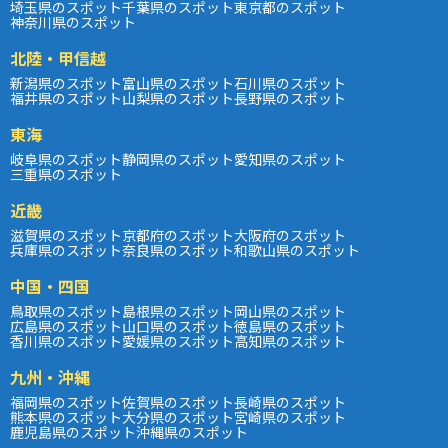
埼玉県のスポット
千葉県のスポット
東京都のスポット
神奈川県のスポット
北陸・甲信越
新潟県のスポット
富山県のスポット
石川県のスポット
福井県のスポット
山梨県のスポット
長野県のスポット
東海
岐阜県のスポット
静岡県のスポット
愛知県のスポット
三重県のスポット
近畿
滋賀県のスポット
京都府のスポット
大阪府のスポット
兵庫県のスポット
奈良県のスポット
和歌山県のスポット
中国・四国
鳥取県のスポット
島根県のスポット
岡山県のスポット
広島県のスポット
山口県のスポット
徳島県のスポット
香川県のスポット
愛媛県のスポット
高知県のスポット
九州・沖縄
福岡県のスポット
佐賀県のスポット
長崎県のスポット
熊本県のスポット
大分県のスポット
宮崎県のスポット
鹿児島県のスポット
沖縄県のスポット