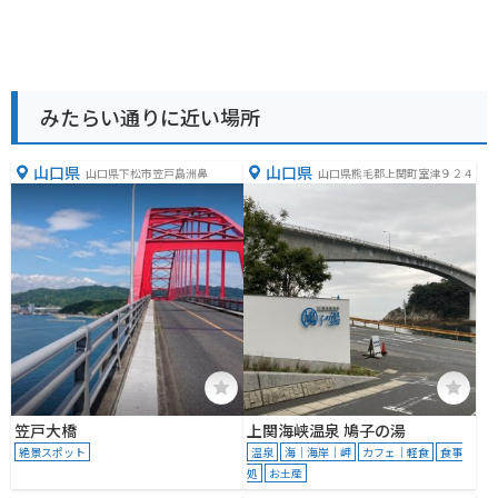
みたらい通りに近い場所
山口県
山口県
山口県下松市笠戸島洲鼻
山口県熊毛郡上関町室津９２４
笠戸大橋
上関海峡温泉 鳩子の湯
絶景スポット
温泉
海｜海岸｜岬
カフェ｜軽食
食事
処
お土産