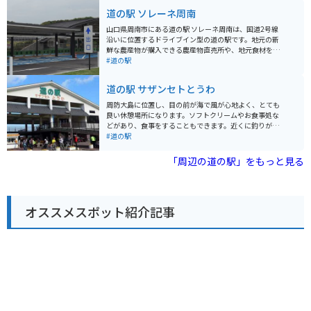
お土産には、地元でとれた海産物の加工品や、山口県の
道の駅 ソレーネ周南
名産品である萩焼などがおすすめです。 バイクで訪れる
際には、道の駅に併設された駐車場を利用することがで
山口県周南市にある道の駅 ソレーネ周南は、国道2号線
きます。周辺には、美しい海岸線や島々を巡るシーサイ
沿いに位置するドライブイン型の道の駅です。地元の新
ドツーリングコースがあり、ツーリングの休憩スポット
鮮な農産物が購入できる農産物直売所や、地元食材を使
としても最適です。道の駅から眺める夕日は絶景なの
ったレストランが人気です。 レストランでは、周南市の
#道の駅
で、時間に余裕があれば夕暮れ時まで滞在するのもおす
名産品である「周南みかん」を使ったソフトクリームや
すめです。
ジュースがおすすめです。また、地元産の新鮮な魚介類
道の駅 サザンセトとうわ
を使った料理も楽しむことができます。 バイクで訪れる
場合、道の駅には広々とした駐車場が完備されているの
周防大島に位置し、目の前が海で風が心地よく、とても
で安心です。道の駅 ソレーネ周南を拠点に、周辺の観光
良い休憩場所になります。ソフトクリームやお食事処な
スポットを巡るのも良いでしょう。例えば、瀬戸内海国
どがあり、食事をすることもできます。近くに釣りがで
立公園に浮かぶ島々を巡る周防大島へのツーリングはい
きるスポットもあるので、折りたたみロッドなどをもっ
#道の駅
かがでしょうか。
て釣りをしに行くのも良いかもしれません。
「周辺の道の駅」をもっと見る
オススメスポット紹介記事