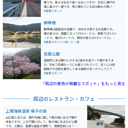
橋です。長さはあまり長くはないですが、左右に瀬戸内
海と島々が一望でき、特に晴れている日は眺めが良い絶
景スポットです。ツーリングやドライブには最適です。
#絶景スポット
錦帯橋
錦帯橋は国指定の名勝で、日本を代表する木造橋です。
橋の長さは、橋面に沿って210メートル、直線で193.3メ
ートル、幅は5メートル、橋台の高さは6.6メートル。巻
きガネとカスガイを使った「木組みの技法」で造られて
#絶景スポット
#湖｜川｜滝
います。
吉香公園
岩国市にある錦川にかかる5連の木造アーチ橋がありま
す。日本三名橋の一つにも数えられていて、近くには岩
国城がや白蛇を展示してある建物があったりしてとても
歴史を感じられる場所です。 春には桜が満開になり桜を
#絶景スポット
楽しみながら散策もでき、国内外から多くの人が訪れま
す。たくさんの車が止められる駐車場が整備してあり、
「周辺の景色が綺麗なスポット」をもっと見る
近くまで車で行くことができます。年中楽しめる場所な
のでぜひオススメです。
周辺のレストラン・カフェ
上関海峡温泉 鳩子の湯
山口県と言えば、瀬戸内海に面して西の端にある下関が
有名ですが、この下関に対して、東の端にあるのが上関
です。上関は、長閑な田舎の港町で、雰囲気的には「崖