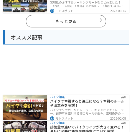
宮城県のおすすめツーリングルートをまとめました！
「北部」「中部」「南部」の3つのルート紹介します。キ
ツネ村や広大な山や滝、湖などを歴史や自然を満喫する
モトスポット
2023-03-15
ツーリングができます。バイクで宮城県にツーリングに
行く際は参考にしてください。
もっと見る
オススメ記事
バイク知識
0
バイクで牽引すると違反になる？牽引のルール
や注意点を解説！
バイクでリヤカーやトレーラー、キャンピングトレーラ
ー、故障車を牽引する際のルールや条件、牽引免許の有
無、速度制限、必要な装備をわかりやすく解説。メリッ
モトスポット
2026-02-08
ト・デメリットや注意点も紹介し、安全にバイクの積載
バイク知識
0
力をアップする方法をまとめました。
排気量の違いでバイクライフが大きく変わる！
運転に必要な免許や維持費について解説