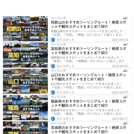
ツーリング
0
和歌山のおすすめツーリングルート！絶景スポ
ットや観光スポットをまとめて紹介
和歌山県のおすすめツーリングルートをまとめました！
「北部」「中部」「南部」の3つのルート紹介します。海
と山に囲まれた自然豊かなエリアが広がり、様々な楽し
モトスポット
2023-04-03
み方ができます。バイクで和歌山県にツーリングに行く
ツーリング
0
際は参考にしてください。
高知県のおすすめツーリングルート！絶景スポ
ットや観光スポットをまとめて紹介
高知県のおすすめツーリングルートをまとめました！
「東部」「北部」「南西部」の3つのルート紹介します。
山と海どちらも楽しめるスポットが多数あり、様々な楽
モトスポット
2024-04-05
しみ方ができます。バイクで高知県にツーリングに行く
ツーリング
0
際は参考にしてください。
山口のおすすめツーリングルート！絶景スポッ
トや観光スポットをまとめて紹介
山口県のおすすめツーリングルートをまとめました！
「北部」「中部」「西部」の3つのルート紹介します。美
しい海岸線や山々を楽しむことができます。バイクで山
モトスポット
2023-04-07
口県にツーリングに行く際は参考にしてください。
ツーリング
0
福島県のおすすめツーリングルート！絶景スポ
ットや観光スポットをまとめて紹介
福島県のおすすめツーリングルートをまとめました！
「北部」「東部」「西部」の3つのルート紹介します。内
陸部には山々が連なり、海岸線は太平洋に面してるので
モトスポット
2023-04-17
観光スポットが多数あります。バイクで福島県にツーリ
ツーリング
0
ングに行く際は参考にしてください。
宮城県のおすすめツーリングルート！絶景スポ
ットや観光スポットをまとめて紹介