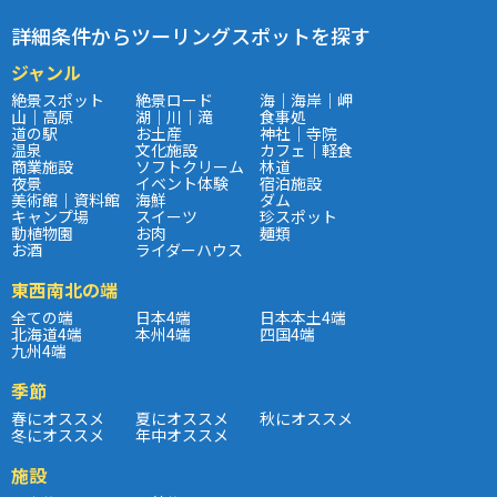
詳細条件からツーリングスポットを探す
ジャンル
絶景スポット
絶景ロード
海｜海岸｜岬
山｜高原
湖｜川｜滝
食事処
道の駅
お土産
神社｜寺院
温泉
文化施設
カフェ｜軽食
商業施設
ソフトクリーム
林道
夜景
イベント体験
宿泊施設
美術館｜資料館
海鮮
ダム
キャンプ場
スイーツ
珍スポット
動植物園
お肉
麺類
お酒
ライダーハウス
東西南北の端
全ての端
日本4端
日本本土4端
北海道4端
本州4端
四国4端
九州4端
季節
春にオススメ
夏にオススメ
秋にオススメ
冬にオススメ
年中オススメ
施設