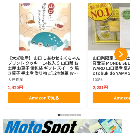
【大光物産】 山口 しあわせふくちゃん
山口県限定 山口県土産
プリント クッキー 14枚入り 山口県 お
賞受賞 MONDE SELEC
土産 お菓子 個包装 ギフト スイーツ 焼
WARD 山口県産 夏み
き菓子 手土産 贈り物 ご当地銘菓 お中
otobukido YAMAGU
元 お歳暮
n Langue De Ch
大光物産
100%
ラングドシャ チョコ
1,420円
2,281円
入り ラングドシャ
Amazonで見る
Amazo