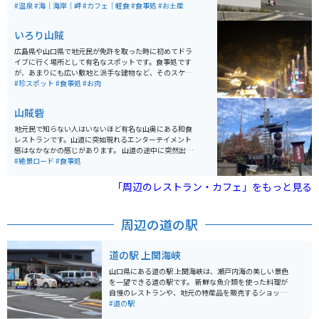
の上のポニョ」を彷彿させます。 この長閑な港町にあ
#温泉
#海｜海岸｜岬
#カフェ｜軽食
#食事処
#お土産
る、とっても綺麗な温泉施設が「鳩子の湯」です。露天
風呂からは、真正面に上関の海峡が望め、間近に船が通
いろり山賊
る風景は最高です。ここまで間近に船が見える露天風呂
はなかなかありません。お食事処や土産物店も施設内に
広島県や山口県で地元民が免許を取った時に初めてドラ
あり、ゆったりとした時間を過ごせます。
イブに行く場所として有名なスポットです。食事処です
が、あまりにも広い敷地と派手な建物など、そのスケー
ルに初めて行った人は驚きます。大きな鶏のモモを焼い
#珍スポット
#食事処
#お肉
た山賊焼きや山賊むすび、山賊うどんなどが有名です。
山賊砦
地元民で知らない人はいないほど有名な山奥にある和食
レストランです。山道に突如現れるエンターテイメント
感はなかなかの感じがあります。 山道の途中に突然出現
するので、知らずに出会ったらなかなかのビックリしま
#絶景ロード
#食事処
す。山賊うどん、山賊むすび、山賊焼きが有名です。席
も色々あり、色だけでなくエンタメとしても面白いで
「周辺のレストラン・カフェ」をもっと見る
す。
周辺の道の駅
道の駅 上関海峡
山口県にある道の駅 上関海峡は、瀬戸内海の美しい景色
を一望できる道の駅です。 新鮮な魚介類を使った料理が
自慢のレストランや、地元の特産品を販売するショップ
などがあり、観光客に人気です。特に、瀬戸内海でとれ
#道の駅
たばかりの新鮮な魚介類を味わえる海鮮丼は絶品です。