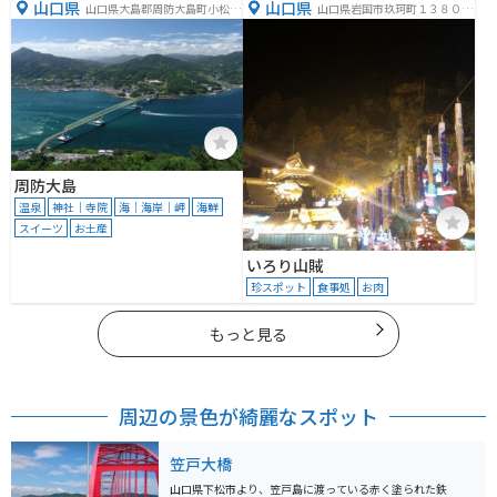
山口県
山口県
山口県大島郡周防大島町小松１
山口県岩国市玖珂町１３８０
２６−２
−１
周防大島
温泉
神社｜寺院
海｜海岸｜岬
海鮮
スイーツ
お土産
いろり山賊
珍スポット
食事処
お肉
もっと見る
周辺の景色が綺麗なスポット
笠戸大橋
山口県下松市より、笠戸島に渡っている赤く塗られた鉄