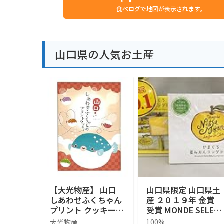
食べログで地図が表示されます。
山口県の人気お土産
【大光物産】 山口
山口県限定 山口県土
しあわせふくちゃん
産 ２０１９年 金賞
プリント クッキー 1
受賞 MONDE SELEC
4枚入り 山口県 お土
TION GOLD AWARD
大光物産
100%