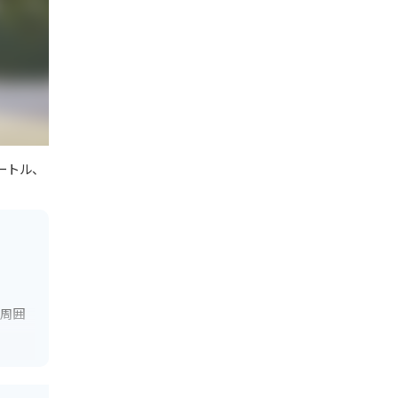
ートル、
、周囲
渡った