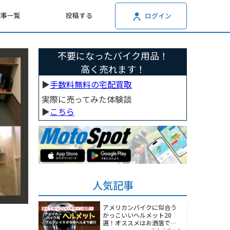
記事一覧
投稿する
ログイン
不要になったバイク用品！
高く売れます！
▶︎
手数料無料の宅配買取
実際に売ってみた体験談
▶︎
こちら
人気記事
アメリカンバイクに似合う
かっこいいヘルメット20
選！オススメはお洒落でワ
モトスポット