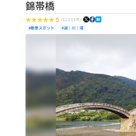
錦帯橋
5
（口コミ1件）
#絶景スポット
#湖｜川｜滝