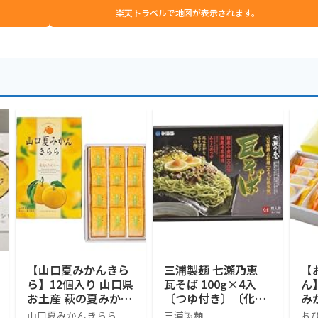
楽天トラベルで地図が表示されます。
【山口夏みかんきら
三浦製麺 七瀬乃恵
【
ら】12個入り 山口県
瓦そば 100g×4入
ん
お土産 萩の夏みかん
〔つゆ付き〕〔化粧
みか
果汁使用 フルーツゼ
箱〕
個
山口夏みかんきらら
三浦製麺
おひ