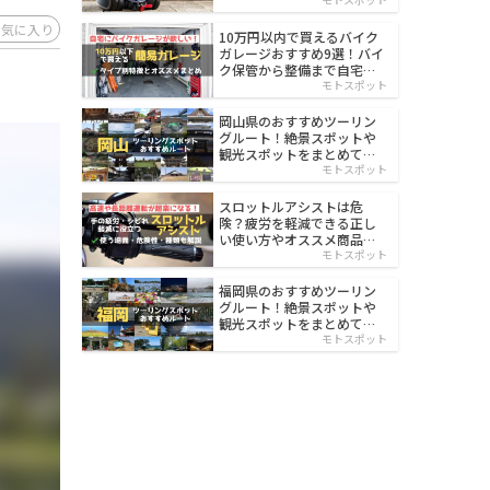
イルド
お気に入り
10万円以内で買えるバイク
ガレージおすすめ9選！バイ
ク保管から整備まで自宅で
楽々
モトスポット
岡山県のおすすめツーリン
グルート！絶景スポットや
観光スポットをまとめて紹
介
モトスポット
スロットルアシストは危
険？疲労を軽減できる正し
い使い方やオススメ商品を
紹介
モトスポット
福岡県のおすすめツーリン
グルート！絶景スポットや
観光スポットをまとめて紹
介
モトスポット