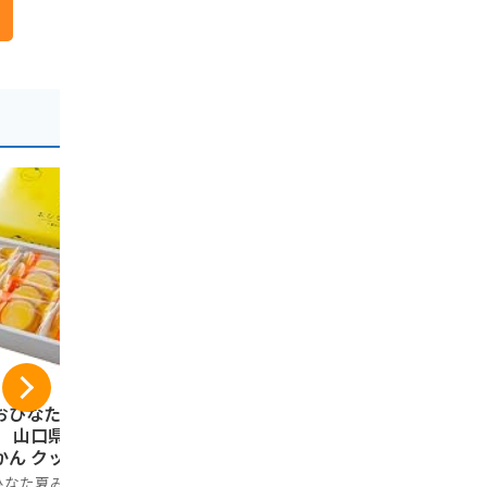
おひなた夏みか
【おひなた夏みか
井上商店 
】 山口県限定 夏
ん】 山口県限定 夏
辛マヨネー
ん クッキー (12
みかん クッキー (21
粧箱 16枚
入り) 山口県 萩の
個入り) 山口県 萩の
子 せんべい
なた夏みかん(ohin
おひなた夏みかん(ohin
ノーブランド