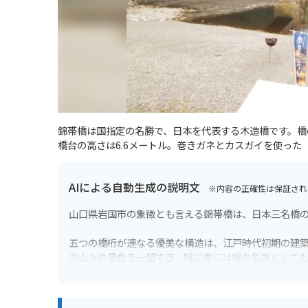
錦帯橋は国指定の名勝で、日本を代表する木造橋です。橋の
橋台の高さは6.6メートル。巻きガネとカスガイを使った
AIによる自動生成の説明文
※内容の正確性は保証され
山口県岩国市の象徴とも言える錦帯橋は、日本三名橋
五つの橋桁が連なる優美な構造は、江戸時代初期の建
の山々の景色を一望でき、特に春には桜の名所として
橋の周辺には、岩国城ロープウェー乗り場や吉香公園
先の河原に無料のバイク駐車場があるので、安心して