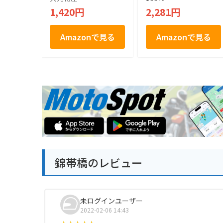
産 お菓子 個包装 ギ
山口県産 夏みかん 1
1,420円
2,281円
フト スイーツ 焼き
00％使用 Kotobukid
菓子 手土産 贈り物
o YAMAGUCHI Nats
ご当地銘菓 お中元
u Mikan Langue De
Amazonで見る
Amazonで見る
お歳暮
Chat やまぐち 夏み
かんラングドシャ チ
ョコレート菓子 １０
枚入り ラングドシャ
錦帯橋のレビュー
未ログインユーザー
2022-02-06 14:43