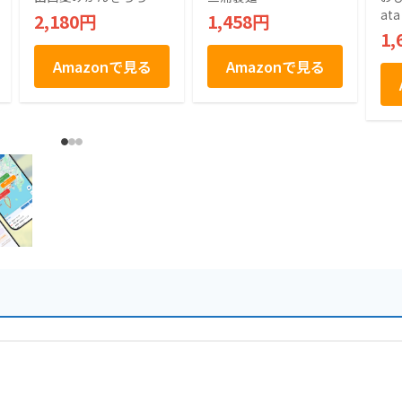
リー 個包装 スイー
夏
ata
2,180円
1,458円
ツ お菓子 ギフト 贈
キ
1,
り物 手土産 お中元
お
お歳暮
産
Amazonで見る
Amazonで見る
中