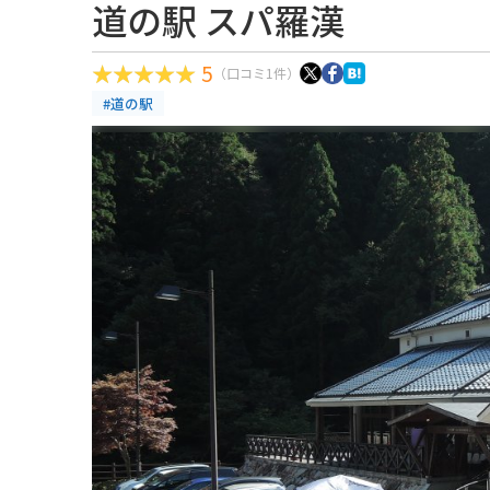
道の駅 スパ羅漢
5
（口コミ1件）
#道の駅