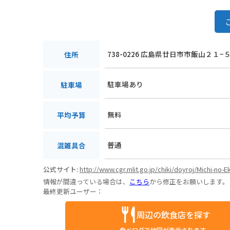
738-0226 広島県廿日市市飯山２１−
住所
駐車場あり
駐車場
無料
平均予算
普通
混雑具合
公式サイト:
http://www.cgr.mlit.go.jp/chiki/doyroj/Michi-no-E
情報が間違っている場合は、
こちら
から修正をお願いします。
最終更新ユーザー：
周辺の飲食店を探す
食べログで地図が表示されます。