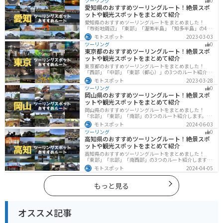
ツーリング
0
グに行く際は参考にしてください。
愛知県のおすすめツーリングルート！絶景スポ
ットや観光スポットをまとめて紹介
愛知県のおすすめツーリングルートをまとめました！
「市街地周辺」「東部」「渥美半島」「知多半島」の4つ
のルート紹介します。名古屋周辺の栄えたスポットから
モトスポット
2023-03-03
山、海、美術館なども多数あり、自然・歴史・文化を満
ツーリング
0
喫するツーリングができます。バイクで愛知県にツーリ
東京都のおすすめツーリングルート！絶景スポ
ングに行く際は参考にしてください。
ットや観光スポットをまとめて紹介
東京都のおすすめツーリングルートをまとめました！
「西部」「中部」「東部（都心）」の3つのルート紹介し
ます。西に行けば奥多摩の自然、東に行けば都心スポッ
モトスポット
2023-03-28
トと、自然も街も楽しめるスポットが多数あります。バ
ツーリング
0
イクで東京都にツーリングに行く際は参考にしてくださ
岡山県のおすすめツーリングルート！絶景スポ
い。
ットや観光スポットをまとめて紹介
岡山県のおすすめツーリングルートをまとめました！
「北部」「東部」「南部」の3つのルート紹介します。岡
山市や倉敷市など、歴史ある街並みも魅力的で、バイク
モトスポット
2024-06-03
ツーリングに最適なスポットが多数あります。バイクで
ツーリング
0
岡山県にツーリングに行く際は参考にしてください。
高知県のおすすめツーリングルート！絶景スポ
ットや観光スポットをまとめて紹介
高知県のおすすめツーリングルートをまとめました！
「東部」「北部」「南西部」の3つのルート紹介します。
山と海どちらも楽しめるスポットが多数あり、様々な楽
モトスポット
2024-04-05
しみ方ができます。バイクで高知県にツーリングに行く
際は参考にしてください。
もっと見る
オススメ記事