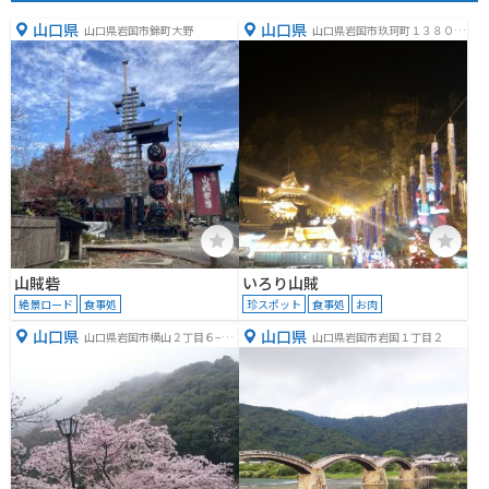
山口県
山口県
山口県岩国市錦町大野
山口県岩国市玖珂町１３８０
−１
山賊砦
いろり山賊
絶景ロード
食事処
珍スポット
食事処
お肉
山口県
山口県
山口県岩国市横山２丁目６−５
山口県岩国市岩国１丁目２
１