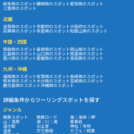
岐阜県のスポット
静岡県のスポット
愛知県のスポット
三重県のスポット
近畿
滋賀県のスポット
京都府のスポット
大阪府のスポット
兵庫県のスポット
奈良県のスポット
和歌山県のスポット
中国・四国
鳥取県のスポット
島根県のスポット
岡山県のスポット
広島県のスポット
山口県のスポット
徳島県のスポット
香川県のスポット
愛媛県のスポット
高知県のスポット
九州・沖縄
福岡県のスポット
佐賀県のスポット
長崎県のスポット
熊本県のスポット
大分県のスポット
宮崎県のスポット
鹿児島県のスポット
沖縄県のスポット
詳細条件からツーリングスポットを探す
ジャンル
絶景スポット
絶景ロード
海｜海岸｜岬
山｜高原
湖｜川｜滝
食事処
道の駅
お土産
神社｜寺院
温泉
文化施設
カフェ｜軽食