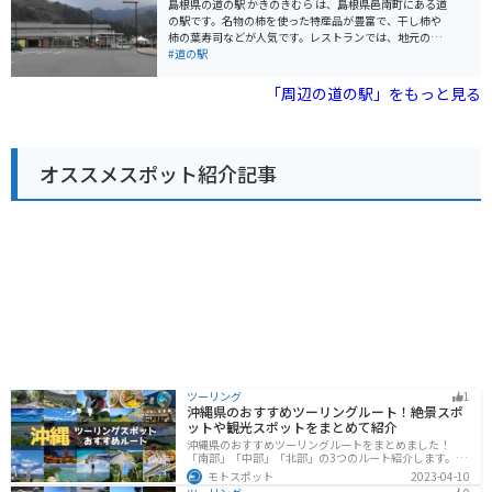
島根県の道の駅 かきのきむら は、島根県邑南町にある道
なルートです。道の駅 むいかいち温泉で休憩しながら、
す。山道はカーブが多いため、安全運転を心がけましょ
の駅です。名物の柿を使った特産品が豊富で、干し柿や
自然豊かな景色を楽しむのはいかがでしょうか。
う。駐車場は広く、バイク専用のスペースもあります。
柿の葉寿司などが人気です。レストランでは、地元の食
周辺には、羅漢山牧場や深入山など、自然豊かな観光ス
材を使った料理を楽しむことができ、特に、柿の葉寿司
#道の駅
ポットが点在しています。また、秋には紅葉の名所とし
や、猪肉うどんがおすすめです。 バイクで訪れる場合、
ても知られています。道の駅 スパ羅漢は、自然を満喫し
駐車場も広く、休憩場所としても最適です。道の駅周辺
「周辺の道の駅」をもっと見る
たい方や、温泉でゆっくりとくつろぎたい方におすすめ
には、自然豊かな景色が広がっており、ツーリングにも
のスポットです。
最適なエリアです。道の駅から少し足をのばせば、断魚
渓や、香木の森公園など、自然を満喫できる観光スポッ
トもあります。秋には、紅葉も楽しむことができます。
オススメスポット紹介記事
邑南町は、自然豊かな場所で、特産品としては、柿の他
に、ブルーベリーや、ワインなども有名です。道の駅 か
きのきむら は、そんな邑南町の魅力を満喫できるスポッ
トです。
ツーリング
1
沖縄県のおすすめツーリングルート！絶景スポ
ットや観光スポットをまとめて紹介
沖縄県のおすすめツーリングルートをまとめました！
「南部」「中部」「北部」の3つのルート紹介します。美
しいビーチや歴史と文化に溢れたスポットが多数あり、
モトスポット
2023-04-10
様々な楽しみ方ができます。バイクで沖縄県にツーリン