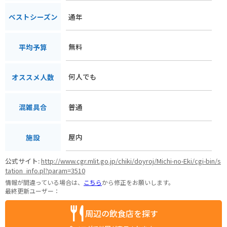
通年
ベストシーズン
無料
平均予算
何人でも
オススメ人数
普通
混雑具合
屋内
施設
公式サイト:
http://www.cgr.mlit.go.jp/chiki/doyroj/Michi-no-Eki/cgi-bin/s
tation_info.pl?param=3510
情報が間違っている場合は、
こちら
から修正をお願いします。
最終更新ユーザー：
周辺の飲食店を探す