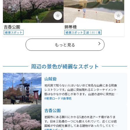
吉香公園
錦帯橋
絶景スポット
絶景スポット
湖｜川｜滝
もっと見る
周辺の景色が綺麗なスポット
山賊砦
地元民で知らない人はいないほど有名な山奥にある和食
レストランです。山道に突如現れるエンターテイメント
感はなかなかの感じがあります。 山道の途中に突然出現
するので、知らずに出会ったらなかなかのビックリしま
#絶景ロード
#食事処
す。山賊うどん、山賊むすび、山賊焼きが有名です。席
も色々あり、色だけでなくエンタメとしても面白いで
吉香公園
す。
岩国市にある錦川にかかる5連の木造アーチ橋がありま
す。日本三名橋の一つにも数えられていて、近くには岩
国城がや白蛇を展示してある建物があったりしてとても
歴史を感じられる場所です。 春には桜が満開になり桜を
#絶景スポット