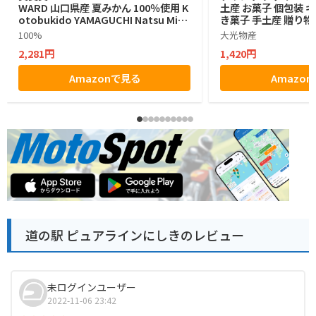
WARD 山口県産 夏みかん 100％使用 K
土産 お菓子 個包装 
otobukido YAMAGUCHI Natsu Mika
き菓子 手土産 贈り物
n Langue De Chat やまぐち 夏みかん
元 お歳暮
100%
大光物産
ラングドシャ チョコレート菓子 １０枚
2,281円
1,420円
入り ラングドシャ
Amazonで見る
Amazo
道の駅 ピュアラインにしきのレビュー
未ログインユーザー
2022-11-06 23:42