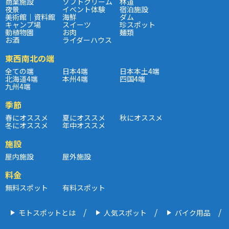
商業施設
ソフトクリーム
林道
夜景
イベント体験
宿泊施設
美術館｜資料館
海鮮
ダム
キャンプ場
スイーツ
珍スポット
動植物園
お肉
麺類
お酒
ライダーハウス
東西南北の端
全ての端
日本4端
日本本土4端
北海道4端
本州4端
四国4端
九州4端
季節
春にオススメ
夏にオススメ
秋にオススメ
冬にオススメ
年中オススメ
施設
屋内施設
屋外施設
料金
無料スポット
有料スポット
モトスポットとは
人気スポット
バイク用品