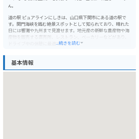
ん。
道の駅 ピュアラインにしきは、山口県下関市にある道の駅で
す。関門海峡を臨む絶景スポットとして知られており、晴れた
日には響灘や九州まで見渡せます。地元産の新鮮な農産物や海
産物を販売する直売所、レストラン、ベーカリーなどがあり、
...続きを読む
ドライブ中の休憩に最適です。
ツーリングで訪れる場合、道の駅には広々とした駐車場が完備
基本情報
されているので安心です。関門海峡を眺めながら、地元グルメ
を堪能したり、お土産探しを楽しんでみてはいかがでしょう
か。周辺には、壇ノ浦や火の山公園など、歴史と自然を感じら
れる観光スポットも点在しているので、バイクで巡るのもおす
すめです。
道の駅で購入できる名産品としては、地元で獲れた新鮮な魚介
類や、下関名物のふぐを使った加工品などが人気です。また、
地元産の野菜や果物を使ったジャムやジュースなども販売され
ています。