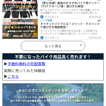
できます。
【夏も快適】最強のおすすめバイク用インナー
プロテクター17選！選び方も解説
夏でもプロテクターつけていますか？夏は薄着になりが
ちな季節ですが、その分怪我にリスクも非常に高くなり
ます。夏こそプロテクターをつけるようにしましょう。通
モトスポット
2024-06-22
気性や速乾性に優れたインナープロテクターであれば夏
バイク知識
0
場でも快適に使用できます。今回は快適なインナープロ
ネイキッドバイクとは？メリット・デメリット
テクターをまとめて紹介します。
や選び方を徹底解説！
ネイキッドバイクに興味がある方必見！この記事では、
ネイキッドバイクの魅力や選び方、メンテナンス方法な
どを解説しています。実は、ネイキッドバイクは、操作
モトスポット
2025-02-19
性に優れており、初心者にも優しいバイクです。この記
事を読めば、ネイキッドバイクへの理解が深まります。
もっと見る
不要になったバイク用品高く売れます！
▶︎
手数料無料の宅配買取
実際に売ってみた体験談
▶︎
こちら
あなたのオススメスポットを登録しませんか？
モトスポットでは、皆様からオススメスポットを募集しています！
全ライダーのための最高なサービス作りに、ご協力よろしくお願いいたします。