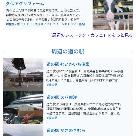
久保アグリファーム
青々とした牧草が綺麗に茂る牧場です。土地は広大で、
数箇所に別れて牧地が存在しています。駐車場から近い
ところに牛舎が2棟、ヤギの囲いが1箇所あり、姿が車内
からも見えます。 牧場内には、生乳を使用したジェラー
#絶景スポット
#山｜高原
#ソフトクリーム
#イベント体験
トの工房「アルトピアーノ」があります。牧地のひとつ
と隣接しており、景観を眺めながらおいしい商品をいた
「周辺のレストラン・カフェ」をもっと見る
だくことができます。また、地元野菜の販売、体験乳搾
り、バターづくりなども体験できる設備があります。
周辺の道の駅
道の駅 むいかいち温泉
道の駅 むいかいち温泉は、島根県邑智郡美郷町にある道
の駅です。中国自動車道 六日市ICから国道187号線で約1
0分の場所に位置し、緑豊かな山々に囲まれた静かな場
所にあり、ドライブの休憩スポットとして最適です。 道
#道の駅
の駅の名前にもなっている「むいかいち温泉」は、アル
カリ性単純温泉で、肌に優しく「美肌の湯」として知ら
道の駅 スパ羅漢
れています。ドライブの疲れを癒すために、ゆっくりと
温泉に浸かるのはいかがでしょうか。 また、地元の新鮮
道の駅 スパ羅漢は、広島県廿日市市にある道の駅です。
な野菜や特産品を販売する直売所も併設されています。
標高820mの羅漢山に位置し、中国山地の雄大な景色を
美郷町は、良質な水と土壌に恵まれ、美味しい農産物が
一望できます。 温泉施設「羅漢温泉」があり、露天風呂
たくさん採れます。特におすすめは、ブランド米の「仁
からは四季折々の自然が楽しめます。泉質はアルカリ性
#道の駅
多米」です。お土産に買って帰るのも良いですね。 バイ
単純温泉で、神経痛や筋肉痛などに効果があるとされて
クで訪れる場合、道の駅には広い駐車場が完備されてい
います。レストランでは、地元産の食材を使った料理
道の駅 かきのきむら
るので安心です。中国山地の山間部を走る国道187号線
や、名物の羅漢バーガーなどが味わえます。 バイクで訪
は、ワインディングロードが続き、ツーリングにも最適
れる場合、広島市内から約1時間30分ほどで到着しま