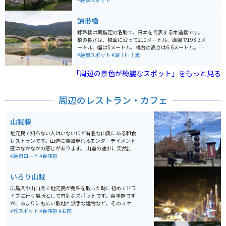
楽しみながら散策もでき、国内外から多くの人が訪れま
す。たくさんの車が止められる駐車場が整備してあり、
錦帯橋
近くまで車で行くことができます。年中楽しめる場所な
のでぜひオススメです。
錦帯橋は国指定の名勝で、日本を代表する木造橋です。
橋の長さは、橋面に沿って210メートル、直線で193.3メ
ートル、幅は5メートル、橋台の高さは6.6メートル。巻
きガネとカスガイを使った「木組みの技法」で造られて
#絶景スポット
#湖｜川｜滝
います。
「周辺の景色が綺麗なスポット」をもっと見る
周辺のレストラン・カフェ
山賊砦
地元民で知らない人はいないほど有名な山奥にある和食
レストランです。山道に突如現れるエンターテイメント
感はなかなかの感じがあります。 山道の途中に突然出現
するので、知らずに出会ったらなかなかのビックリしま
#絶景ロード
#食事処
す。山賊うどん、山賊むすび、山賊焼きが有名です。席
も色々あり、色だけでなくエンタメとしても面白いで
いろり山賊
す。
広島県や山口県で地元民が免許を取った時に初めてドラ
イブに行く場所として有名なスポットです。食事処です
が、あまりにも広い敷地と派手な建物など、そのスケー
ルに初めて行った人は驚きます。大きな鶏のモモを焼い
#珍スポット
#食事処
#お肉
た山賊焼きや山賊むすび、山賊うどんなどが有名です。