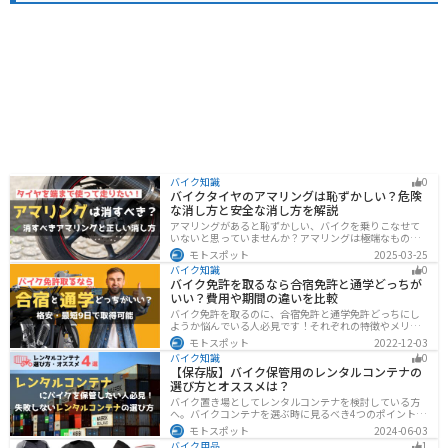
バイク知識
0
バイクタイヤのアマリングは恥ずかしい？危険
な消し方と安全な消し方を解説
アマリングがあると恥ずかしい、バイクを乗りこなせて
いないと思っていませんか？アマリングは極端なもので
なければ全く問題ありません。しかし、気になるという
モトスポット
2025-03-25
方がいるのも事実です。この記事では消した方がいいア
バイク知識
0
マリングや消し方を解説します。
バイク免許を取るなら合宿免許と通学どっちが
いい？費用や期間の違いを比較
バイク免許を取るのに、合宿免許と通学免許どっちにし
ようか悩んでいる人必見です！それぞれの特徴やメリッ
トデメリットをまとめました。早く安く免許取得したい
モトスポット
2022-12-03
なら合宿免許、他人と関わらず取りたいなら通学免許が
バイク知識
0
オススメです。自分に合った免許取得方法を選んでくだ
【保存版】バイク保管用のレンタルコンテナの
さいね。
選び方とオススメは？
バイク置き場としてレンタルコンテナを検討している方
へ。バイクコンテナを選ぶ時に見るべき4つのポイントと
オススメのレンタルコンテナ会社を徹底解説。これさえ
モトスポット
2024-06-03
読めば自分に最適なレンタルコンテナを見つけることが
バイク用品
1