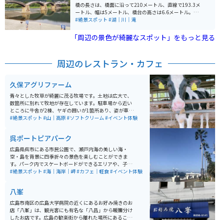
橋の長さは、橋面に沿って210メートル、直線で193.3メ
ートル、幅は5メートル、橋台の高さは6.6メートル。巻
きガネとカスガイを使った「木組みの技法」で造られて
#絶景スポット
#湖｜川｜滝
います。
「周辺の景色が綺麗なスポット」をもっと見る
周辺のレストラン・カフェ
久保アグリファーム
青々とした牧草が綺麗に茂る牧場です。土地は広大で、
数箇所に別れて牧地が存在しています。駐車場から近い
ところに牛舎が2棟、ヤギの囲いが1箇所あり、姿が車内
からも見えます。 牧場内には、生乳を使用したジェラー
#絶景スポット
#山｜高原
#ソフトクリーム
#イベント体験
トの工房「アルトピアーノ」があります。牧地のひとつ
と隣接しており、景観を眺めながらおいしい商品をいた
呉ポートピアパーク
だくことができます。また、地元野菜の販売、体験乳搾
り、バターづくりなども体験できる設備があります。
広島県呉市にある市民公園で、瀬戸内海の美しい海・
空・島を背景に四季折々の景色を楽しむことができま
す。パーク内でスケートボードができるエリアや、子ど
も館で絵本やマンガを自由に読める施設があり、家族連
#絶景スポット
#海｜海岸｜岬
#カフェ｜軽食
#イベント体験
れにも嬉しい設備が充実しています。水遊びができる池
やトライアル広場など、アクティブに楽しめるスポット
八峯
も多数あります。 入園料は無料なので、ツーリングの休
憩などにも気軽に利用できます。釣りスポット、フェリ
広島市南区の広島大学病院の近くにあるお好み焼きのお
ー乗り場もあり、週末はイベントなども行われていま
店「八峯」は、観光客にも有名な「八昌」から暖簾分け
す。貸し自転車や図書館、船のアスレチックなどもあ
したお店です。広島の歓楽街から離れた場所にあること