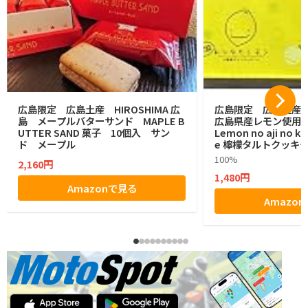
広島限定 広島土産 HIROSHIMA 広
広島限定 広島土産
島 メープルバターサンド MAPLE B
広島県産レモン使用
UTTER SAND 菓子 10個入 サン
Lemon no aji no ka
ド メープル
e 檸檬タルトクッキ
個
100%
2,160円
1,480円
Amazonで見る
Amazo