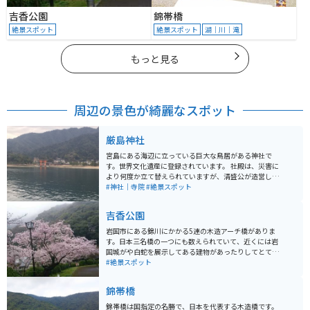
吉香公園
錦帯橋
絶景スポット
絶景スポット
湖｜川｜滝
もっと見る
周辺の景色が綺麗なスポット
厳島神社
宮島にある海辺に立っている巨大な鳥居がある神社で
す。世界文化遺産に登録されています。 社殿は、災害に
より何度か立て替えられていますが、清盛公が造営した
当時の姿を伝えられていると言われています。 祀られて
#神社｜寺院
#絶景スポット
いるのは「市杵島姫命（いちきしまひめのみこと）「田
心姫命（たごりひめのみこと）」「湍津姫命（たきつひ
吉香公園
めのみこと）」の3柱で、三女神と呼ばれています。 ご
利益は様々あると言われていますが「勝負ごと」「海上
岩国市にある錦川にかかる5連の木造アーチ橋がありま
運行・交通安全」「縁結び」「財福・芸能」などがあり
す。日本三名橋の一つにも数えられていて、近くには岩
ます。
国城がや白蛇を展示してある建物があったりしてとても
歴史を感じられる場所です。 春には桜が満開になり桜を
#絶景スポット
楽しみながら散策もでき、国内外から多くの人が訪れま
す。たくさんの車が止められる駐車場が整備してあり、
錦帯橋
近くまで車で行くことができます。年中楽しめる場所な
のでぜひオススメです。
錦帯橋は国指定の名勝で、日本を代表する木造橋です。