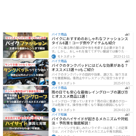
バイク用品
0
バイクにおすすめのおしゃれなファッションス
タイル6選！コーデ例やアイテムも紹介
バイクに乗る時の服は安全性を考慮する必要がありま
す。しかし、おしゃれを捨ててダサい服装では乗りたく
ないですよね？せっかくならカッコよく風を切って街を
モトスポット
2023-11-11
歩きたいもの。この記事では、そんな願いを叶えるた
バイク用品
0
め、王道から流行ファッションまでバイクに乗るときの
バイクのタンクパッドにはどんな効果がある？
ファッションを解説します。
オススメ13選＋αもご紹介
バイクのタンクパッドの目的や効果、選び方、貼り方ま
でを徹底解説。傷防止やドレスアップに役立つおすすめ
アイテムも紹介。初心者にも分かりやすい内容で、タン
モトスポット
2025-07-15
クパッド選びに迷っている方に最適な情報をお届けしま
バイク用品
3
す。
雨の日でも安心な最強レイングローブの選び方
とオススメ商品12選！
レイングローブ使っていますか？雨の日に普通のグロー
ブは危険です。操作性が悪くなり事故の原因にもなりま
す。安全と快適に運転するためにもしっかりとしたレイ
モトスポット
2024-02-23
ングローブを準備しておきましょう。この記事ではレイ
バイク知識
0
ングローブの選び方とオススメを紹介します。
バイクのハイサイドが起きるメカニズムや対処
法・予防策を徹底解説！
コーナーリングを楽しみたいライダーは必見！この記事
では、バイクのハイサイドのメカニズムや発生原因、対
処法、予防策を解説しています。実は、バイクのハイサ