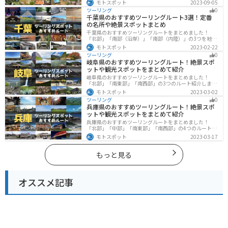
モトスポット
2023-09-05
然豊かな山々や湖、温泉地が点在し、四季折々の景色を
ツーリング
0
楽しめるスポットが多数あります。バイクで九州にツー
千葉県のおすすめツーリングルート3選！定番
リングに行く際は参考にしてください。
の名所や絶景スポットまとめ
千葉県のおすすめツーリングルートをまとめました！
「北部」「南部（沿岸）」「南部（内陸）」の3つを地域
別で紹介します！千葉は首都圏からのアクセスも良く、
モトスポット
2023-02-22
海と山どちらも堪能できるのでツーリングには最適な場
ツーリング
0
所です。
岐阜県のおすすめツーリングルート！絶景スポ
ットや観光スポットをまとめて紹介
岐阜県のおすすめツーリングルートをまとめました！
「北部」「南東部」「南西部」の3つのルート紹介しま
す。自然豊かな山が充実しており、山を生かした施設や
モトスポット
2023-03-02
グルメ、絶景スポットなど、自然を満喫するツーリング
ツーリング
0
ができます。バイクで岐阜県にツーリングに行く際は参
兵庫県のおすすめツーリングルート！絶景スポ
考にしてください。
ットや観光スポットをまとめて紹介
兵庫県のおすすめツーリングルートをまとめました！
「北部」「中部」「南東部」「南西部」の4つのルート紹
介します。自然豊かな山を堪能できる北部と中部、街中
モトスポット
2023-03-17
で海辺の南部と違った楽しみ方ができます。バイクで兵
庫県にツーリングに行く際は参考にしてください。
もっと見る
オススメ記事