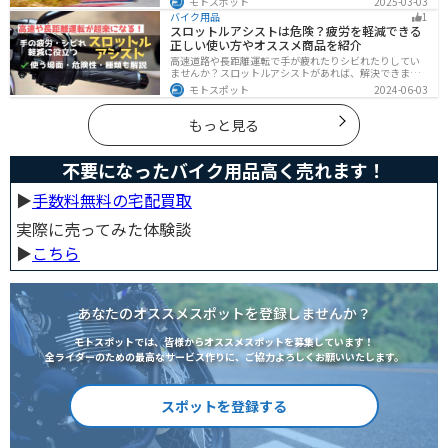
モトスポット
2025-03-03
イドは危険な現象ですが、正しい知識と対策で防ぐこと
バイク用品
1
が可能です。この記事を読めば、ハイサイドのリスクを
スロットルアシストは危険？疲労を軽減できる
減らせます。
正しい使い方やオススメ商品を紹介
高速道路や長距離運転で手が疲れたりシビれたりしてい
ませんか？スロットルアシストがあれば、解決できま
す。この記事ではスロットルアシストを安全に使う場
モトスポット
2024-06-03
面、危険性、種類、オススメの商品について解説しま
す。長距離運転をもっと楽にしたいと思っている人は参
考にしてください。
もっと見る
不要になったバイク用品高く売れます！
▶︎
手数料無料の宅配買取
実際に売ってみた体験談
▶︎
こちら
あなたのオススメスポットを登録しませんか？
モトスポットでは、皆様からオススメスポットを募集しています！
全ライダーのための最高なサービス作りに、ご協力よろしくお願いいたします。
スポットを登録する