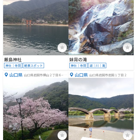
厳島神社
妹背の滝
神社｜寺院
絶景スポット
神社｜寺院
湖｜川｜滝
山口県
山口県
山口県岩国市横山２丁目６−５
山口県岩国市岩国１丁目２
１