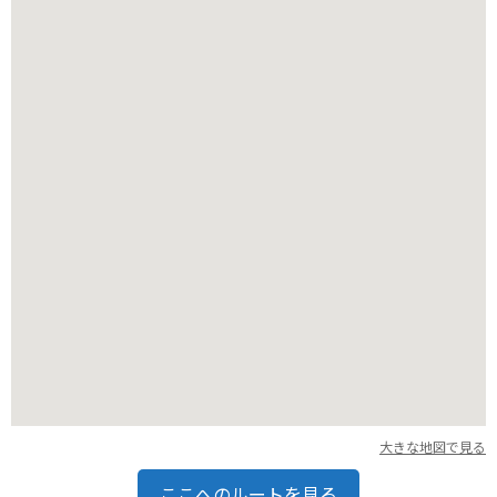
バイクの場合は、島内に駐輪場がいくつかあるので、フェリー
で渡る前に確認しておきましょう。宮島はアップダウンが多い
ので、レンタルサイクルもおすすめです。
大きな地図で見る
ここへのルートを見る