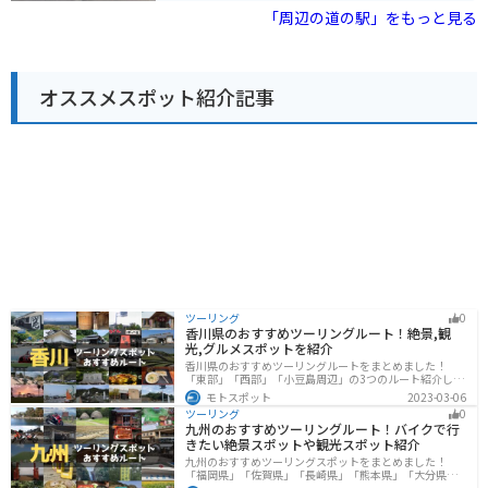
や、下関名物のふぐを使った加工品などが人気です。ま
とができます。 バイクで訪れる場合、道の駅には広い駐
「周辺の道の駅」をもっと見る
た、地元産の野菜や果物を使ったジャムやジュースなど
車場が完備されているので安心です。周辺には、のどか
も販売されています。
な田園風景が広がっており、ツーリングの休憩スポット
としても最適です。 道の駅 来夢とごうちからほど近い場
所には、歴史的な建造物である吉田郡山城跡や、美しい
オススメスポット紹介記事
自然を楽しめる深入山など、観光スポットも点在してい
ます。
ツーリング
0
香川県のおすすめツーリングルート！絶景,観
光,グルメスポットを紹介
香川県のおすすめツーリングルートをまとめました！
「東部」「西部」「小豆島周辺」の3つのルート紹介しま
す。自然豊かな山から海、絶品グルメを満喫するツーリ
モトスポット
2023-03-06
ングができます。バイクで香川県にツーリングに行く際
ツーリング
0
は参考にしてください。
九州のおすすめツーリングルート！バイクで行
きたい絶景スポットや観光スポット紹介
九州のおすすめツーリングスポットをまとめました！
「福岡県」「佐賀県」「長崎県」「熊本県」「大分県」
「宮崎都」「鹿児島県」の各県の観光地紹介します。自