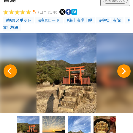
5
（口コミ1件）
#絶景スポット
#絶景ロード
#海｜海岸｜岬
#神社｜寺院
#
文化施設