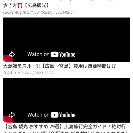
歩き方
【広島観光】
yuko's vlog[旅とグルメの日記] / 2024-02-04
大混雑をスルー⁈【広島→宮島】費用は⁇所要時間は⁇
うさおチャンネル / 2023-10-27
【宮島 観光 おすすめ 29選】広島旅行完全ガイド！絶対行