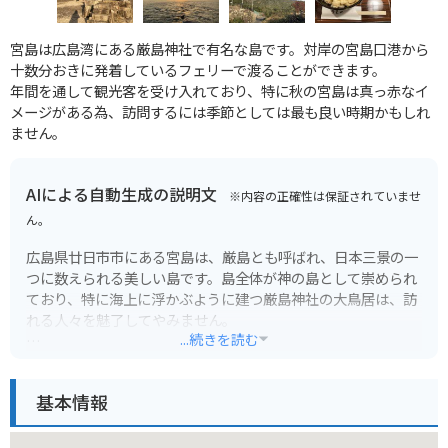
宮島は広島湾にある厳島神社で有名な島です。対岸の宮島口港から
十数分おきに発着しているフェリーで渡ることができます。
年間を通して観光客を受け入れており、特に秋の宮島は真っ赤なイ
メージがある為、訪問するには季節としては最も良い時期かもしれ
ません。
AIによる自動生成の説明文
※内容の正確性は保証されていませ
ん。
広島県廿日市市にある宮島は、厳島とも呼ばれ、日本三景の一
つに数えられる美しい島です。島全体が神の島として崇められ
ており、特に海上に浮かぶように建つ厳島神社の大鳥居は、訪
れる人々を魅了してやみません。
...続きを読む
宮島には、厳島神社以外にも、豊国神社（千畳閣）や大願寺な
ど、歴史的な建造物が数多く点在しています。また、弥山への
基本情報
登山道もあり、山頂からは瀬戸内海の絶景を一望できます。島
内には飲食店やお土産屋さんも充実しており、広島名物の牡蠣
やもみじ饅頭などを楽しむことができます。