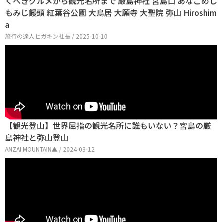
くべきグルメから観光名所まで 厳島神社 宮島口 あなごめし
もみじ饅頭 紅葉谷公園 大鳥居 大願寺 大聖院 弥山 Hiroshim
a
旅行の達人ヒガキン社長 / 2025-10-10
【観光登山】世界屈指の観光名所に誰もいない？宮島の厳
島神社と弥山登山
ANZAI MOUNTAIN▲ / 2024-03-12