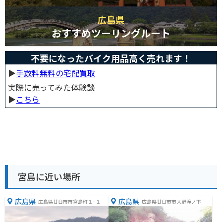
広島県
おすすめツーリングルート
不要になったバイク用品高く売れます！
▶︎
手数料無料の宅配買取
実際に売ってみた体験談
▶︎
こちら
宮島に近い場所
広島県
広島県
広島県廿日市市宮島町１−１
広島県廿日市市大野滝ノ下