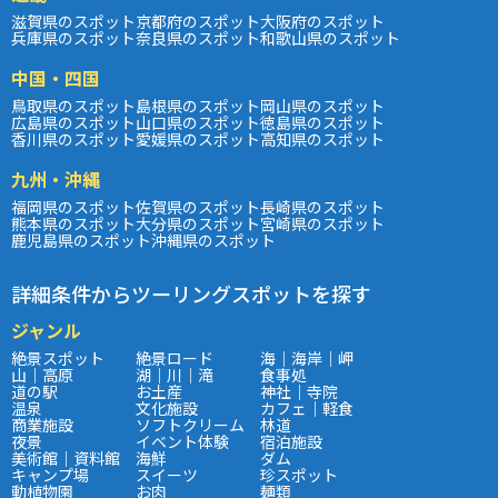
滋賀県のスポット
京都府のスポット
大阪府のスポット
兵庫県のスポット
奈良県のスポット
和歌山県のスポット
中国・四国
鳥取県のスポット
島根県のスポット
岡山県のスポット
広島県のスポット
山口県のスポット
徳島県のスポット
香川県のスポット
愛媛県のスポット
高知県のスポット
九州・沖縄
福岡県のスポット
佐賀県のスポット
長崎県のスポット
熊本県のスポット
大分県のスポット
宮崎県のスポット
鹿児島県のスポット
沖縄県のスポット
詳細条件からツーリングスポットを探す
ジャンル
絶景スポット
絶景ロード
海｜海岸｜岬
山｜高原
湖｜川｜滝
食事処
道の駅
お土産
神社｜寺院
温泉
文化施設
カフェ｜軽食
商業施設
ソフトクリーム
林道
夜景
イベント体験
宿泊施設
美術館｜資料館
海鮮
ダム
キャンプ場
スイーツ
珍スポット
動植物園
お肉
麺類