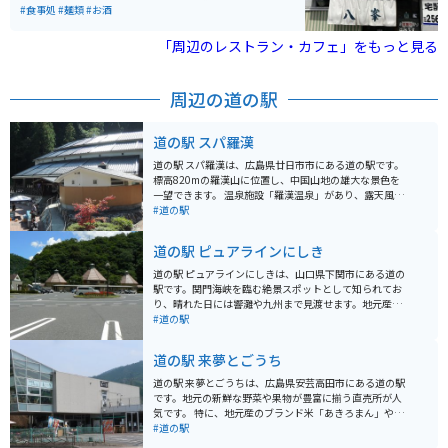
り、老若男女問わず楽しめるスポットです。JR呉線〈呉
から、ほとんどのお客さんは地元の方々です。大概の方
#食事処
#麺類
#お酒
ポートピア〉下車すぐ、無料駐車場500台。広島呉道路
が頼まれるのは、肉玉そばですが、通の方は肉玉うどん
からもアクセス良好です。
を頼まれる方もいます。どちらも700円でボリュームも
「周辺のレストラン・カフェ」をもっと見る
あり、たっぷり入ったキャベツと麺、そして薄く敷いた
生地とのバランスがバッチリで、少し甘めのソースが載
っていて、とっても美味しいです。目の前の鉄板でお好
周辺の道の駅
み焼きを焼いている店の雰囲気も、昭和を感じられてい
い感じです。
道の駅 スパ羅漢
道の駅 スパ羅漢は、広島県廿日市市にある道の駅です。
標高820mの羅漢山に位置し、中国山地の雄大な景色を
一望できます。 温泉施設「羅漢温泉」があり、露天風呂
からは四季折々の自然が楽しめます。泉質はアルカリ性
#道の駅
単純温泉で、神経痛や筋肉痛などに効果があるとされて
います。レストランでは、地元産の食材を使った料理
道の駅 ピュアラインにしき
や、名物の羅漢バーガーなどが味わえます。 バイクで訪
れる場合、広島市内から約1時間30分ほどで到着しま
道の駅 ピュアラインにしきは、山口県下関市にある道の
す。山道はカーブが多いため、安全運転を心がけましょ
駅です。関門海峡を臨む絶景スポットとして知られてお
う。駐車場は広く、バイク専用のスペースもあります。
り、晴れた日には響灘や九州まで見渡せます。地元産の
周辺には、羅漢山牧場や深入山など、自然豊かな観光ス
新鮮な農産物や海産物を販売する直売所、レストラン、
#道の駅
ポットが点在しています。また、秋には紅葉の名所とし
ベーカリーなどがあり、ドライブ中の休憩に最適です。
ても知られています。道の駅 スパ羅漢は、自然を満喫し
ツーリングで訪れる場合、道の駅には広々とした駐車場
道の駅 来夢とごうち
たい方や、温泉でゆっくりとくつろぎたい方におすすめ
が完備されているので安心です。関門海峡を眺めなが
のスポットです。
ら、地元グルメを堪能したり、お土産探しを楽しんでみ
道の駅 来夢とごうちは、広島県安芸高田市にある道の駅
てはいかがでしょうか。周辺には、壇ノ浦や火の山公園
です。地元の新鮮な野菜や果物が豊富に揃う直売所が人
など、歴史と自然を感じられる観光スポットも点在して
気です。 特に、地元産のブランド米「あきろまん」や、
いるので、バイクで巡るのもおすすめです。 道の駅で購
新鮮な野菜を使った手作り弁当がおすすめです。また、
#道の駅
入できる名産品としては、地元で獲れた新鮮な魚介類
レストランでは、地元産の食材を使った料理を楽しむこ