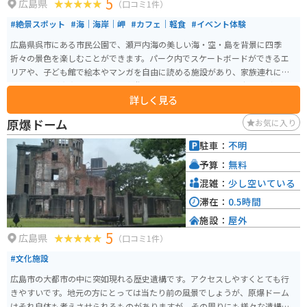
5
広島県
（口コミ1件）
#絶景スポット
#海｜海岸｜岬
#カフェ｜軽食
#イベント体験
広島県呉市にある市民公園で、瀬戸内海の美しい海・空・島を背景に四季
折々の景色を楽しむことができます。パーク内でスケートボードができるエ
リアや、子ども館で絵本やマンガを自由に読める施設があり、家族連れにも
嬉しい設備が充実しています。水遊びができる池やトライアル広場など、アク
詳しく見る
ティブに楽しめるスポットも多数あります。 入園料は無料なので、ツーリン
グの休憩などにも気軽に利用できます。釣りスポット、フェリー乗り場もあ
原爆ドーム
お気に入り
り、週末はイベントなども行われています。貸し自転車や図書館、船のアス
レチックなどもあり、老若男女問わず楽しめるスポットです。JR呉線〈呉ポ
駐車：
不明
ートピア〉下車すぐ、無料駐車場500台。広島呉道路からもアクセス良好で
予算：
無料
す。
混雑：
少し空いている
滞在：
0.5時間
施設：
屋外
5
広島県
（口コミ1件）
#文化施設
広島市の大都市の中に突如現れる歴史遺構です。アクセスしやすくとても行
きやすいです。地元の方にとっては当たり前の風景でしょうが、原爆ドーム
はそれ自体も考えさせられるものがありますが、その周りにも様々な遺構が