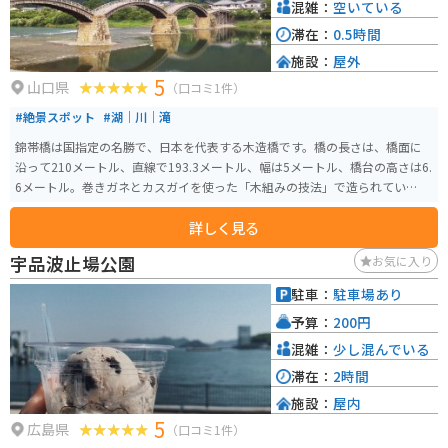
混雑：
空いている
滞在：
0.5時間
施設：
屋外
5
山口県
（口コミ1件）
#絶景スポット
#湖｜川｜滝
錦帯橋は国指定の名勝で、日本を代表する木造橋です。橋の長さは、橋面に
沿って210メートル、直線で193.3メートル、幅は5メートル、橋台の高さは6.
6メートル。巻きガネとカスガイを使った「木組みの技法」で造られていま
す。
詳しく見る
宇品波止場公園
お気に入り
駐車：
駐車場あり
予算：
200円
混雑：
少し混んでいる
滞在：
2時間
施設：
屋内
5
広島県
（口コミ1件）