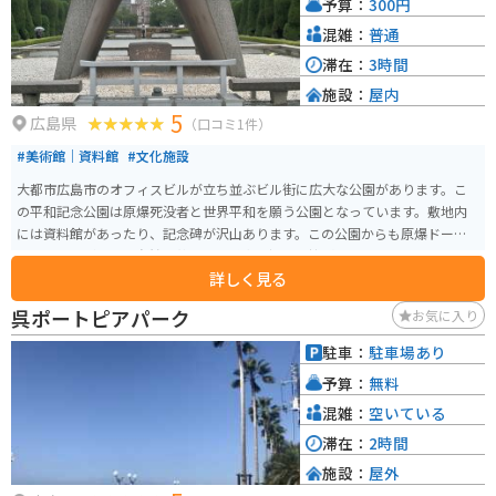
予算：
300円
混雑：
普通
滞在：
3時間
施設：
屋内
5
広島県
（口コミ1件）
#美術館｜資料館
#文化施設
大都市広島市のオフィスビルが立ち並ぶビル街に広大な公園があります。こ
の平和記念公園は原爆死没者と世界平和を願う公園となっています。敷地内
には資料館があったり、記念碑が沢山あります。この公園からも原爆ドーム
を見ることができ、自然と英霊への感謝と祈りを捧げる場になっています。
詳しく見る
呉ポートピアパーク
お気に入り
駐車：
駐車場あり
予算：
無料
混雑：
空いている
滞在：
2時間
施設：
屋外