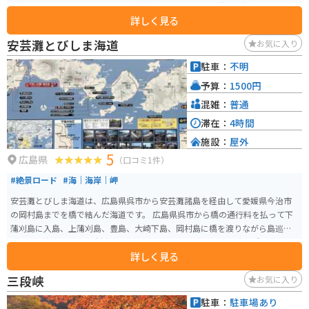
の名前にもなっている「むいかいち温泉」は、アルカリ性単純温泉で、肌に
詳しく見る
優しく「美肌の湯」として知られています。ドライブの疲れを癒すために、
ゆっくりと温泉に浸かるのはいかがでしょうか。 また、地元の新鮮な野菜や
安芸灘とびしま海道
お気に入り
特産品を販売する直売所も併設されています。美郷町は、良質な水と土壌に
恵まれ、美味しい農産物がたくさん採れます。特におすすめは、ブランド米
駐車：
不明
の「仁多米」です。お土産に買って帰るのも良いですね。 バイクで訪れる場
予算：
1500円
合、道の駅には広い駐車場が完備されているので安心です。中国山地の山間
部を走る国道187号線は、ワインディングロードが続き、ツーリングにも最適
混雑：
普通
なルートです。道の駅 むいかいち温泉で休憩しながら、自然豊かな景色を楽
滞在：
4時間
しむのはいかがでしょうか。
施設：
屋外
5
広島県
（口コミ1件）
#絶景ロード
#海｜海岸｜岬
安芸灘とびしま海道は、広島県呉市から安芸灘諸島を経由して愛媛県今治市
の岡村島までを橋で結んだ海道です。 広島県呉市から橋の通行料を払って下
蒲刈島に入島、上蒲刈島、豊島、大崎下島、岡村島に橋を渡りながら島巡り
ができる海道です。 岡村島は愛媛県であることから、そこに渡る橋の真ん中
詳しく見る
には県境の看板が設置されています。
三段峡
お気に入り
駐車：
駐車場あり