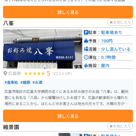
残っているので散策すれば色々と気づかされるスポットです。
詳しく見る
八峯
お気に入り
駐車：
駐車場あり
予算：
700円
混雑：
少し混んでいる
滞在：
0.7時間
施設：
屋内
5
広島県
（口コミ1件）
#食事処
#麺類
#お酒
広島市南区の広島大学病院の近くにあるお好み焼きのお店「八峯」は、観光
客にも有名な「八昌」から暖簾分けしたお店です。広島の歓楽街から離れた
場所にあることから、ほとんどのお客さんは地元の方々です。大概の方が頼
まれるのは、肉玉そばですが、通の方は肉玉うどんを頼まれる方もいます。
詳しく見る
どちらも700円でボリュームもあり、たっぷり入ったキャベツと麺、そして薄
く敷いた生地とのバランスがバッチリで、少し甘めのソースが載っていて、
縮景園
お気に入り
とっても美味しいです。目の前の鉄板でお好み焼きを焼いている店の雰囲気
も、昭和を感じられていい感じです。