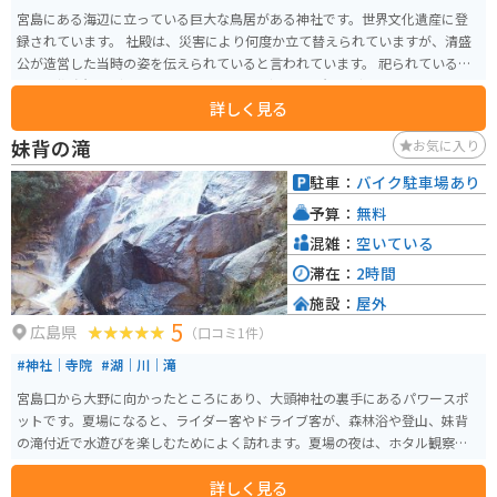
宮島にある海辺に立っている巨大な鳥居がある神社です。世界文化遺産に登
録されています。 社殿は、災害により何度か立て替えられていますが、清盛
公が造営した当時の姿を伝えられていると言われています。 祀られているの
は「市杵島姫命（いちきしまひめのみこと）「田心姫命（たごりひめのみこ
詳しく見る
と）」「湍津姫命（たきつひめのみこと）」の3柱で、三女神と呼ばれていま
す。 ご利益は様々あると言われていますが「勝負ごと」「海上運行・交通安
妹背の滝
お気に入り
全」「縁結び」「財福・芸能」などがあります。
駐車：
バイク駐車場あり
予算：
無料
混雑：
空いている
滞在：
2時間
施設：
屋外
5
広島県
（口コミ1件）
#神社｜寺院
#湖｜川｜滝
宮島口から大野に向かったところにあり、大頭神社の裏手にあるパワースポ
ットです。夏場になると、ライダー客やドライブ客が、森林浴や登山、妹背
の滝付近で水遊びを楽しむためによく訪れます。夏場の夜は、ホタル観察が
できる場合もあります。
詳しく見る