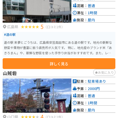
混雑：
普通
滞在：
1時間
施設：
屋内
5
広島県
（口コミ1件）
#道の駅
道の駅 来夢とごうちは、広島県安芸高田市にある道の駅です。地元の新鮮な
野菜や果物が豊富に揃う直売所が人気です。 特に、地元産のブランド米「あ
きろまん」や、新鮮な野菜を使った手作り弁当がおすすめです。また、レス
トランでは、地元産の食材を使った料理を楽しむことができます。 バイクで
詳しく見る
訪れる場合、道の駅には広い駐車場が完備されているので安心です。周辺に
は、のどかな田園風景が広がっており、ツーリングの休憩スポットとしても
山賊砦
お気に入り
最適です。 道の駅 来夢とごうちからほど近い場所には、歴史的な建造物であ
る吉田郡山城跡や、美しい自然を楽しめる深入山など、観光スポットも点在
駐車：
駐車場あり
しています。
予算：
2000円
混雑：
普通
滞在：
1時間
施設：
屋内
4
山口県
（口コミ1件）