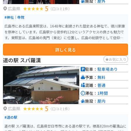
施設：
屋外
5
広島県
（口コミ1件）
#神社｜寺院
広島市にある広島東照宮は、1648年に創建された歴史ある神社で、徳川家康
を祭神としています。広島駅から徒歩約12分というアクセスの良さも魅力で
す。東照宮は、広島城の鬼門（東北）に位置し、広島の総鎮守として信仰を
集めています。 神社の見どころの一つは、被爆建物として残る唐門や手水舎
詳しく見る
などで、これらは広島市の重要文化財に指定されています。特に唐門は江戸
時代初期の建築様式を今に伝える貴重な建造物です。広島東照宮は、厄除招
道の駅 スパ羅漢
お気に入り
福、病気平癒、安産や子育てなどのご利益があるとされ、多くの参拝者が訪
れます。また、初宮詣や七五三などの行事も行われており、地域の人々に親
駐車：
駐車場あり
しまれています。
予算：
無料
混雑：
普通
滞在：
1時間
施設：
屋内
5
広島県
（口コミ1件）
#道の駅
道の駅 スパ羅漢は、広島県廿日市市にある道の駅です。標高820mの羅漢山に