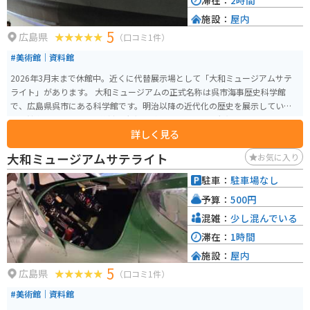
滞在：
2時間
施設：
屋内
5
広島県
（口コミ1件）
#美術館｜資料館
2026年3月末まで休館中。近くに代替展示場として「大和ミュージアムサテ
ライト」があります。 大和ミュージアムの正式名称は呉市海事歴史科学館
で、広島県呉市にある科学館です。明治以降の近代化の歴史を展示していま
す。館内には、10分の1戦艦「大和」が展示されており大和ミュージアムとし
詳しく見る
て親しまれています。その他零式艦上戦闘機や人間魚雷「回天」などすべて
本物が展示されています。戦争の歴史を感じることが出来る科学館となって
大和ミュージアムサテライト
お気に入り
います。
駐車：
駐車場なし
予算：
500円
混雑：
少し混んでいる
滞在：
1時間
施設：
屋内
5
広島県
（口コミ1件）
#美術館｜資料館