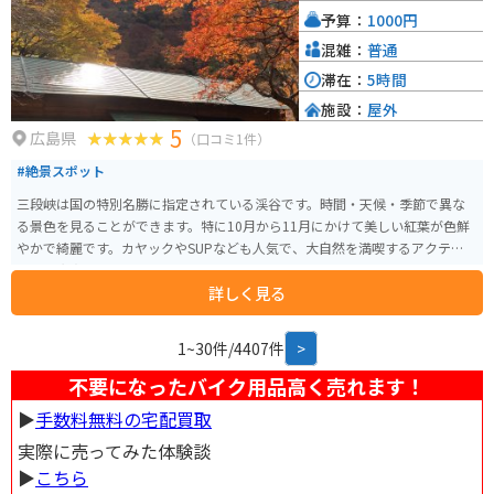
予算：
1000円
混雑：
普通
滞在：
5時間
施設：
屋外
5
広島県
（口コミ1件）
#絶景スポット
三段峡は国の特別名勝に指定されている渓谷です。時間・天候・季節で異な
る景色を見ることができます。特に10月から11月にかけて美しい紅葉が色鮮
やかで綺麗です。カヤックやSUPなども人気で、大自然を満喫するアクティビ
ティも充実しています。
詳しく見る
1~30件/4407件
>
不要になったバイク用品高く売れます！
▶︎
手数料無料の宅配買取
実際に売ってみた体験談
▶︎
こちら