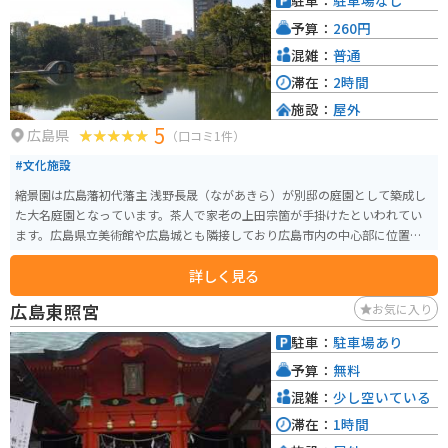
駐車：
駐車場なし
予算：
260円
混雑：
普通
滞在：
2時間
施設：
屋外
5
広島県
（口コミ1件）
#文化施設
縮景園は広島藩初代藩主 浅野長晟（ながあきら）が別邸の庭園として築成し
た大名庭園となっています。茶人で家老の上田宗箇が手掛けたといわれてい
ます。広島県立美術館や広島城とも隣接しており広島市内の中心部に位置し
ます。そのためアクセスは良いです。
詳しく見る
広島東照宮
お気に入り
駐車：
駐車場あり
予算：
無料
混雑：
少し空いている
滞在：
1時間