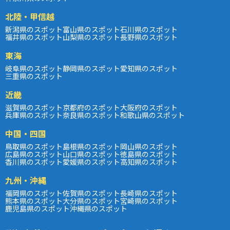
北陸・甲信越
新潟県のスポット
富山県のスポット
石川県のスポット
福井県のスポット
山梨県のスポット
長野県のスポット
東海
岐阜県のスポット
静岡県のスポット
愛知県のスポット
三重県のスポット
近畿
滋賀県のスポット
京都府のスポット
大阪府のスポット
兵庫県のスポット
奈良県のスポット
和歌山県のスポット
中国・四国
鳥取県のスポット
島根県のスポット
岡山県のスポット
広島県のスポット
山口県のスポット
徳島県のスポット
香川県のスポット
愛媛県のスポット
高知県のスポット
九州・沖縄
福岡県のスポット
佐賀県のスポット
長崎県のスポット
熊本県のスポット
大分県のスポット
宮崎県のスポット
鹿児島県のスポット
沖縄県のスポット