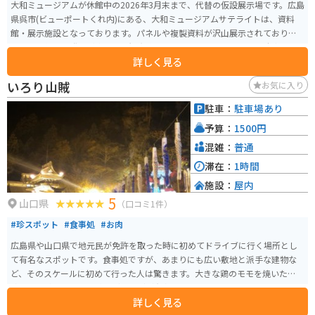
大和ミュージアムが休館中の2026年3月末まで、代替の仮設展示場です。広島
県呉市(ビューポートくれ内)にある、大和ミュージアムサテライトは、資料
館・展示施設となっております。パネルや複製資料が沢山展示されており、
世代間関係なく誰もが楽しめる観光施設となっております。また、駐車場は
詳しく見る
隣接していないため、近隣の商業施設などの駐車する必要があります。
いろり山賊
お気に入り
駐車：
駐車場あり
予算：
1500円
混雑：
普通
滞在：
1時間
施設：
屋内
5
山口県
（口コミ1件）
#珍スポット
#食事処
#お肉
広島県や山口県で地元民が免許を取った時に初めてドライブに行く場所とし
て有名なスポットです。食事処ですが、あまりにも広い敷地と派手な建物な
ど、そのスケールに初めて行った人は驚きます。大きな鶏のモモを焼いた山賊
焼きや山賊むすび、山賊うどんなどが有名です。
詳しく見る