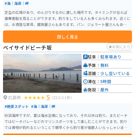
#海｜海岸｜岬
芝生の広場があり、のんびりするのに適した場所です。タイミングが合えば
豪華客船を見ることができます。釣りをしている人も多くみられます。近くに
は、お洒落な家具、雑貨屋さんもあります。パン、ジェラート屋さんもあり、
テイクアウトをして、海を見ながら食べることもできます。
詳しく見る
ベイサイドビーチ坂
お気に入り
駐車：
駐車場あり
予算：
無料
混雑：
少し空いている
滞在：
5時間
施設：
屋外
5
広島県
（口コミ1件）
#絶景スポット
#海｜海岸｜岬
砂浜海岸ですが、夏は海水浴場になっており、それ以外は釣り、またビーチ
ではビーチバレーなどのマリンスポーツをして楽しむことができます。釣り
では青物が釣れるということで朝早くから釣り客が複数人いらっしゃいまし
た。下に落とせばカワハギなども狙うことが出来、初心者から経験者まで楽