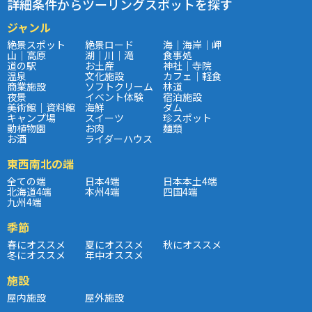
詳細条件からツーリングスポットを探す
ジャンル
絶景スポット
絶景ロード
海｜海岸｜岬
山｜高原
湖｜川｜滝
食事処
道の駅
お土産
神社｜寺院
温泉
文化施設
カフェ｜軽食
商業施設
ソフトクリーム
林道
夜景
イベント体験
宿泊施設
美術館｜資料館
海鮮
ダム
キャンプ場
スイーツ
珍スポット
動植物園
お肉
麺類
お酒
ライダーハウス
東西南北の端
全ての端
日本4端
日本本土4端
北海道4端
本州4端
四国4端
九州4端
季節
春にオススメ
夏にオススメ
秋にオススメ
冬にオススメ
年中オススメ
施設
屋内施設
屋外施設