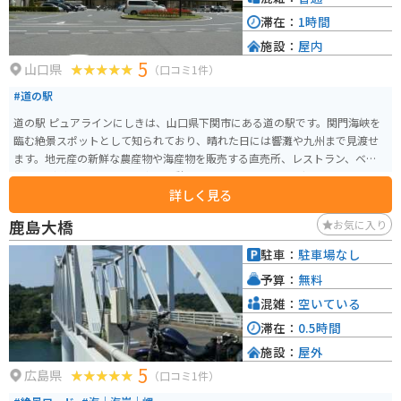
滞在：
1時間
施設：
屋内
5
山口県
（口コミ1件）
#道の駅
道の駅 ピュアラインにしきは、山口県下関市にある道の駅です。関門海峡を
臨む絶景スポットとして知られており、晴れた日には響灘や九州まで見渡せ
ます。地元産の新鮮な農産物や海産物を販売する直売所、レストラン、ベーカ
リーなどがあり、ドライブ中の休憩に最適です。 ツーリングで訪れる場合、
詳しく見る
道の駅には広々とした駐車場が完備されているので安心です。関門海峡を眺
めながら、地元グルメを堪能したり、お土産探しを楽しんでみてはいかがで
鹿島大橋
お気に入り
しょうか。周辺には、壇ノ浦や火の山公園など、歴史と自然を感じられる観
光スポットも点在しているので、バイクで巡るのもおすすめです。 道の駅で
駐車：
駐車場なし
購入できる名産品としては、地元で獲れた新鮮な魚介類や、下関名物のふぐ
予算：
無料
を使った加工品などが人気です。また、地元産の野菜や果物を使ったジャム
やジュースなども販売されています。
混雑：
空いている
滞在：
0.5時間
施設：
屋外
5
広島県
（口コミ1件）