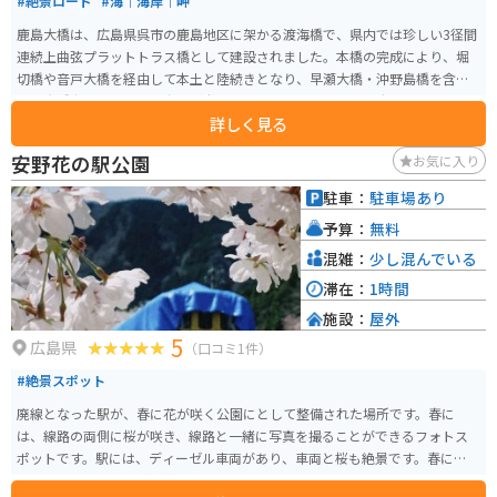
#絶景ロード
#海｜海岸｜岬
鹿島大橋は、広島県呉市の鹿島地区に架かる渡海橋で、県内では珍しい3径間
連続上曲弦プラットトラス橋として建設されました。本橋の完成により、堀
切橋や音戸大橋を経由して本土と陸続きとなり、早瀬大橋・沖野島橋を含む
江能倉橋島地域の主要な島々が本土化され、交通アクセスが大幅に向上しま
詳しく見る
した。 全長約340メートルの橋上や周辺からは、瀬戸内海の穏やかな海と
島々の美しい景観が広がり、晴れた日には青い海と空のコントラストが映え
安野花の駅公園
お気に入り
る絶好のフォトスポットとなります。車やバイクでの訪問も可能で、海沿い
ツーリングの立ち寄り地点としても適しており、静かな海景色を楽しみなが
駐車：
駐車場あり
らの散策や写真撮影におすすめです。
予算：
無料
混雑：
少し混んでいる
滞在：
1時間
施設：
屋外
5
広島県
（口コミ1件）
#絶景スポット
廃線となった駅が、春に花が咲く公園にとして整備された場所です。春に
は、線路の両側に桜が咲き、線路と一緒に写真を撮ることができるフォトス
ポットです。駅には、ディーゼル車両があり、車両と桜も絶景です。春には、
「安野はなまつり」が開催されています。