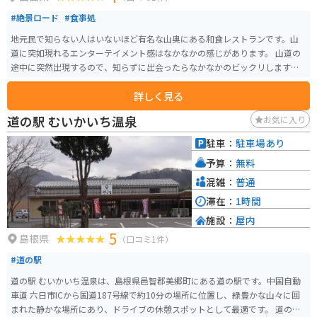
#絶景ロード
#食事処
地元民で知らない人はいないほど有名な山奥にある和食レストランです。山
道に突如現れるエンターテイメント感はなかなかの感じがあります。 山道の
途中に突然出現するので、知らずに出会ったらなかなかのビックリします。
山賊うどん、山賊むすび、山賊焼きが有名です。席も色々あり、色だけでな
詳しく見る
くエンタメとしても面白いです。
道の駅 むいかいち温泉
お気に入り
駐車：
駐車場あり
予算：
無料
混雑：
普通
滞在：
1時間
施設：
屋内
5
島根県
（口コミ1件）
#道の駅
道の駅 むいかいち温泉は、島根県邑智郡美郷町にある道の駅です。中国自動
車道 六日市ICから国道187号線で約10分の場所に位置し、緑豊かな山々に囲
まれた静かな場所にあり、ドライブの休憩スポットとして最適です。 道の駅