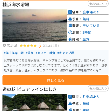
桂浜海水浴場
お気に入り
駐車：
駐車場あり
予算：
無料
混雑：
空いている
滞在：
3時間
施設：
屋外
5
広島県
（口コミ1件）
#海｜海岸｜岬
#温泉
#カフェ｜軽食
#キャンプ場
呉市倉橋町にある海水浴場。キャンプ場としても活用でき、他にも釣りや水
上スポーツのSUPなど楽しむことできます。近くには桂浜温泉館があり、食事
処や露天風呂、温泉、カフェなどがあり、長旅で疲れた体を癒すこともで
き、お一人様、恋人同士、家族連れなど多くの方でも楽しめるスポットです。
詳しく見る
道の駅 ピュアラインにしき
お気に入り
駐車：
駐車場あり
予算：
無料
混雑：
普通