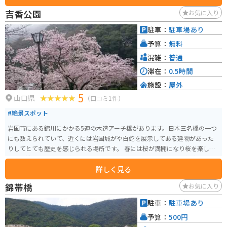
吉香公園
お気に入り
駐車：
駐車場あり
予算：
無料
混雑：
普通
滞在：
0.5時間
施設：
屋外
5
山口県
（口コミ1件）
#絶景スポット
岩国市にある錦川にかかる5連の木造アーチ橋があります。日本三名橋の一つ
にも数えられていて、近くには岩国城がや白蛇を展示してある建物があった
りしてとても歴史を感じられる場所です。 春には桜が満開になり桜を楽しみ
ながら散策もでき、国内外から多くの人が訪れます。たくさんの車が止められ
詳しく見る
る駐車場が整備してあり、近くまで車で行くことができます。年中楽しめる
場所なのでぜひオススメです。
錦帯橋
お気に入り
駐車：
駐車場あり
予算：
500円