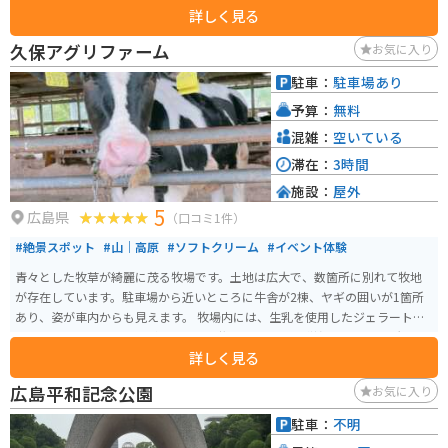
詳しく見る
しむことが出来ています。
久保アグリファーム
お気に入り
駐車：
駐車場あり
予算：
無料
混雑：
空いている
滞在：
3時間
施設：
屋外
5
広島県
（口コミ1件）
#絶景スポット
#山｜高原
#ソフトクリーム
#イベント体験
青々とした牧草が綺麗に茂る牧場です。土地は広大で、数箇所に別れて牧地
が存在しています。駐車場から近いところに牛舎が2棟、ヤギの囲いが1箇所
あり、姿が車内からも見えます。 牧場内には、生乳を使用したジェラートの
工房「アルトピアーノ」があります。牧地のひとつと隣接しており、景観を
詳しく見る
眺めながらおいしい商品をいただくことができます。また、地元野菜の販
売、体験乳搾り、バターづくりなども体験できる設備があります。
広島平和記念公園
お気に入り
駐車：
不明