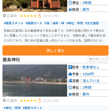
滞在：
3時間
施設：
屋外
5
広島県
（口コミ1件）
#絶景スポット
#絶景ロード
#海｜海岸｜岬
#神社｜寺院
#文化施設
宮島は広島湾にある厳島神社で有名な島です。対岸の宮島口港から十数分お
きに発着しているフェリーで渡ることができます。 年間を通して観光客を受
け入れており、特に秋の宮島は真っ赤なイメージがある為、訪問するには季
節としては最も良い時期かもしれません。
詳しく見る
厳島神社
お気に入り
駐車：
駐車場なし
予算：
1000円
混雑：
混んでいる
滞在：
1時間
施設：
屋外
5
広島県
（口コミ1件）
#神社｜寺院
#絶景スポット