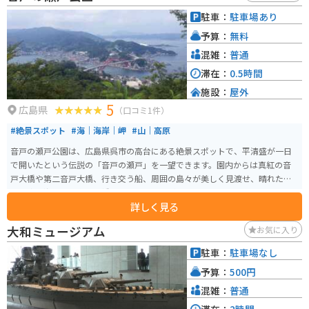
駐車：
駐車場あり
予算：
無料
混雑：
普通
滞在：
0.5時間
施設：
屋外
5
広島県
（口コミ1件）
#絶景スポット
#海｜海岸｜岬
#山｜高原
音戸の瀬戸公園は、広島県呉市の高台にある絶景スポットで、平清盛が一日
で開いたという伝説の「音戸の瀬戸」を一望できます。園内からは真紅の音
戸大橋や第二音戸大橋、行き交う船、周囲の島々が美しく見渡せ、晴れた日
には青い海と空、朱色の橋のコントラストが映えるフォトスポットとしても
詳しく見る
人気です。 春には約2,300本の桜、初夏には約8,300本のツツジが咲き、花と
海、橋が織りなす景観は格別です。園内にはトイレや自販機、約190台分の無
大和ミュージアム
お気に入り
料駐車場が整備されており、車やバイクでのアクセスも便利で、ツーリング
途中の立ち寄りにも最適です。夕暮れ時には海峡に沈む夕日が橋と海に映
駐車：
駐車場なし
え、ロマンチックな時間を楽しめます。
予算：
500円
混雑：
普通