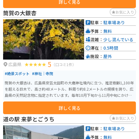
詳しく見る
筒賀の大銀杏
お気に入り
駐車：
駐車場あり
予算：
無料
混雑：
少し混んでいる
滞在：
0.5時間
施設：
屋外
5
広島県
（口コミ1件）
#絶景スポット
#神社｜寺院
筒賀の大銀杏は、広島県安芸太田町の大歳神社境内に立つ、推定樹齢1,100年
を超える巨木で、高さ約48メートル、幹周り約8.2メートルの規模を誇り、広
島県の天然記念物に指定されています。毎年10月下旬から11月中旬にかけて
黄葉し、落葉後は境内が黄金色の絨毯のように美しく彩られ、多くの観光客
詳しく見る
が訪れます。紅葉シーズンにはライトアップも行われ、幻想的な光景が楽し
めます。アクセスは中国自動車道戸河内ICから車で約10分で、駐車場も完備
道の駅 来夢とごうち
お気に入り
されています。
駐車：
駐車場あり
予算：
無料