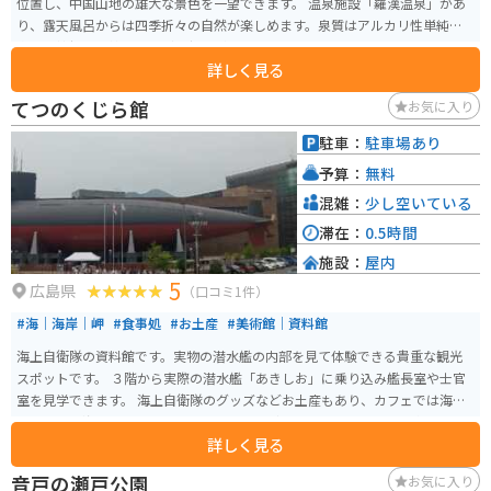
位置し、中国山地の雄大な景色を一望できます。 温泉施設「羅漢温泉」があ
り、露天風呂からは四季折々の自然が楽しめます。泉質はアルカリ性単純温
泉で、神経痛や筋肉痛などに効果があるとされています。レストランでは、
詳しく見る
地元産の食材を使った料理や、名物の羅漢バーガーなどが味わえます。 バイ
クで訪れる場合、広島市内から約1時間30分ほどで到着します。山道はカーブ
てつのくじら館
お気に入り
が多いため、安全運転を心がけましょう。駐車場は広く、バイク専用のスペ
ースもあります。 周辺には、羅漢山牧場や深入山など、自然豊かな観光スポ
駐車：
駐車場あり
ットが点在しています。また、秋には紅葉の名所としても知られています。道
予算：
無料
の駅 スパ羅漢は、自然を満喫したい方や、温泉でゆっくりとくつろぎたい方
におすすめのスポットです。
混雑：
少し空いている
滞在：
0.5時間
施設：
屋内
5
広島県
（口コミ1件）
#海｜海岸｜岬
#食事処
#お土産
#美術館｜資料館
海上自衛隊の資料館です。実物の潜水艦の内部を見て体験できる貴重な観光
スポットです。 ３階から実際の潜水艦「あきしお」に乗り込み艦長室や士官
室を見学できます。 海上自衛隊のグッズなどお土産もあり、カフェでは海軍
カレーや掃海フロート、あきしおパフェなどオリジナルメニューも楽しめま
詳しく見る
す。 海沿いを走っていけば現役の潜水艦が停泊してることが多いので、タイ
ミングが良ければ見られます。
音戸の瀬戸公園
お気に入り