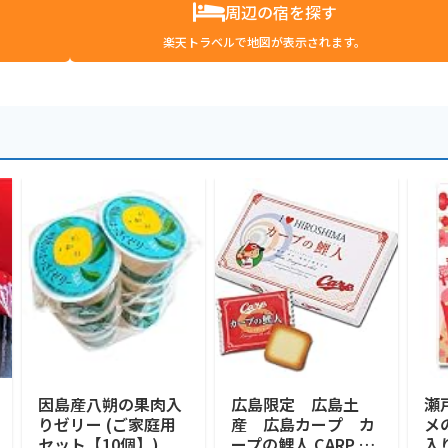
周辺の宿を探す
楽天トラベルで地図が表示されます。
因島産八朔の果肉入
広島限定 広島土
瀬
りゼリー (ご家庭用
産 広島カープ カ
メ
セット【10個】)
ープの鯉人 CARP no
入