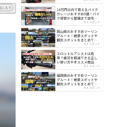
イルド
気に入り
10万円以内で買えるバイク
ガレージおすすめ9選！バイ
ク保管から整備まで自宅で
楽々
モトスポット
岡山県のおすすめツーリン
グルート！絶景スポットや
観光スポットをまとめて紹
介
モトスポット
スロットルアシストは危
険？疲労を軽減できる正し
い使い方やオススメ商品を
紹介
モトスポット
福岡県のおすすめツーリン
グルート！絶景スポットや
観光スポットをまとめて紹
介
モトスポット