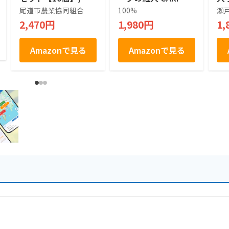
KOIBITO ホワイトラ
ギ
尾道市農業協同組合
100%
瀬
ングドシャ White
ウ
2,470円
1,980円
1,
Langue de chat I lo
ve Hiroshima カー
プ 焼菓子 １２個
Amazonで見る
Amazonで見る