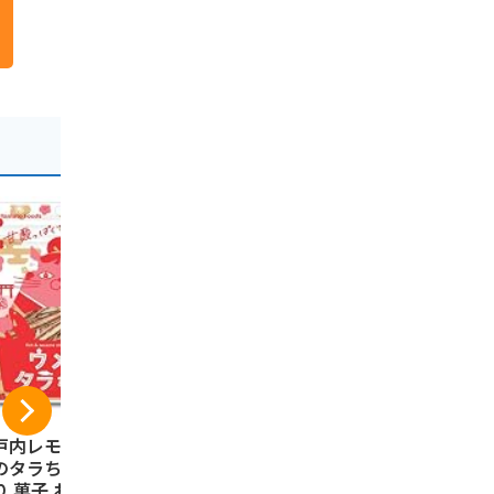
戸内レモン農園 ウ
広島 土産 牡蠣まる
アサムラサ
のタラちゃん 10袋
ごとせんべい (国内
土産セット K
り 菓子 おつまみ
旅行 日本 広島 お土