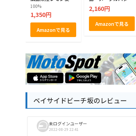
用 おひなたレモン
サンド MAPLE BU
100%
2,160円
Lemon no aji no ka
TTER SAND 菓子 1
1,350円
waii tart cookie 檸
0個入 サンド メ
檬タルトクッキー
ープル
Amazonで見る
焼菓子 １２個
Amazonで見る
ベイサイドビーチ坂のレビュー
未ログインユーザー
2022-08-29 22:41