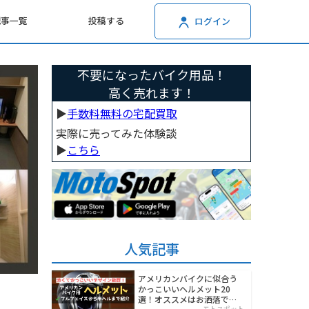
記事一覧
投稿する
ログイン
不要になったバイク用品！
高く売れます！
▶︎
手数料無料の宅配買取
実際に売ってみた体験談
▶︎
こちら
人気記事
アメリカンバイクに似合う
かっこいいヘルメット20
選！オススメはお洒落でワ
モトスポット