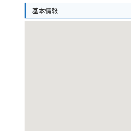
バイクで訪れる場合、駐車場も完備されているので安
基本情報
で、ツーリングの休憩にも最適です。