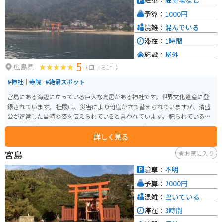
駐車：
駐車場なし
え、ロマンチックな時間を楽しめます。
予算：
1000円
混雑：
混んでいる
滞在：
1時間
施設：
屋外
5
広島県
（口コミ1件）
#神社｜寺院
#絶景スポット
宮島にある海辺に立っている巨大な鳥居がある神社です。世界文化遺産に登
録されています。 社殿は、災害により何度か立て替えられていますが、清盛
公が造営した当時の姿を伝えられていると言われています。 祀られているの
は「市杵島姫命（いちきしまひめのみこと）「田心姫命（たごりひめのみこ
詳しく見る
と）」「湍津姫命（たきつひめのみこと）」の3柱で、三女神と呼ばれていま
す。 ご利益は様々あると言われていますが「勝負ごと」「海上運行・交通安
宮島
お気に入り
全」「縁結び」「財福・芸能」などがあります。
駐車：
不明
予算：
2000円
混雑：
空いている
滞在：
3時間