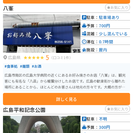
八峯
お気に入り
駐車：
駐車場あり
予算：
700円
混雑：
少し混んでいる
滞在：
0.7時間
施設：
屋内
5
広島県
（口コミ1件）
#食事処
#麺類
#お酒
広島市南区の広島大学病院の近くにあるお好み焼きのお店「八峯」は、観光
客にも有名な「八昌」から暖簾分けしたお店です。広島の歓楽街から離れた
場所にあることから、ほとんどのお客さんは地元の方々です。大概の方が頼
まれるのは、肉玉そばですが、通の方は肉玉うどんを頼まれる方もいます。
詳しく見る
どちらも700円でボリュームもあり、たっぷり入ったキャベツと麺、そして薄
く敷いた生地とのバランスがバッチリで、少し甘めのソースが載っていて、
広島平和記念公園
お気に入り
とっても美味しいです。目の前の鉄板でお好み焼きを焼いている店の雰囲気
も、昭和を感じられていい感じです。
駐車：
不明
予算：
300円