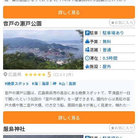
世代間関係なく誰もが楽しめる観光施設となっております。また、駐車場は
詳しく見る
隣接していないため、近隣の商業施設などの駐車する必要があります。
音戸の瀬戸公園
お気に入り
駐車：
駐車場あり
予算：
無料
混雑：
普通
滞在：
0.5時間
施設：
屋外
5
広島県
（口コミ1件）
#絶景スポット
#海｜海岸｜岬
#山｜高原
音戸の瀬戸公園は、広島県呉市の高台にある絶景スポットで、平清盛が一日
で開いたという伝説の「音戸の瀬戸」を一望できます。園内からは真紅の音
戸大橋や第二音戸大橋、行き交う船、周囲の島々が美しく見渡せ、晴れた日
には青い海と空、朱色の橋のコントラストが映えるフォトスポットとしても
詳しく見る
人気です。 春には約2,300本の桜、初夏には約8,300本のツツジが咲き、花と
海、橋が織りなす景観は格別です。園内にはトイレや自販機、約190台分の無
厳島神社
お気に入り
料駐車場が整備されており、車やバイクでのアクセスも便利で、ツーリング
途中の立ち寄りにも最適です。夕暮れ時には海峡に沈む夕日が橋と海に映