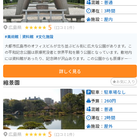
混雑：
普通
滞在：
3時間
施設：
屋内
5
広島県
（口コミ1件）
#美術館｜資料館
#文化施設
大都市広島市のオフィスビルが立ち並ぶビル街に広大な公園があります。こ
の平和記念公園は原爆死没者と世界平和を願う公園となっています。敷地内
には資料館があったり、記念碑が沢山あります。この公園からも原爆ドーム
を見ることができ、自然と英霊への感謝と祈りを捧げる場になっています。
詳しく見る
縮景園
お気に入り
駐車：
駐車場なし
予算：
260円
混雑：
普通
滞在：
2時間
施設：
屋外
5
広島県
（口コミ1件）