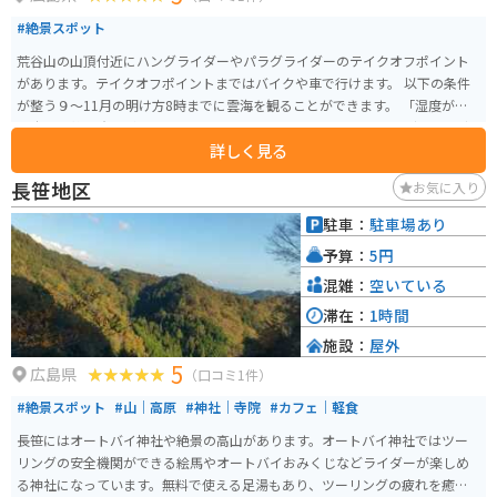
#絶景スポット
荒谷山の山頂付近にハングライダーやパラグライダーのテイクオフポイント
があります。テイクオフポイントまではバイクや車で行けます。 以下の条件
が整う９〜11月の明け方8時までに雲海を観ることができます。 「湿度が高
く十分な放射冷却があること」 「よく晴れていること」 「前日と当日の早朝
詳しく見る
の気温の差が大きいこと」 「風が弱いこと」
長笹地区
お気に入り
駐車：
駐車場あり
予算：
5円
混雑：
空いている
滞在：
1時間
施設：
屋外
5
広島県
（口コミ1件）
#絶景スポット
#山｜高原
#神社｜寺院
#カフェ｜軽食
長笹にはオートバイ神社や絶景の高山があります。オートバイ神社ではツー
リングの安全機関ができる絵馬やオートバイおみくじなどライダーが楽しめ
る神社になっています。無料で使える足湯もあり、ツーリングの疲れを癒す