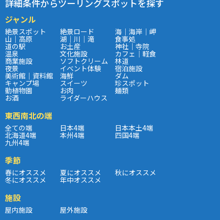
詳細条件からツーリングスポットを探す
ジャンル
絶景スポット
絶景ロード
海｜海岸｜岬
山｜高原
湖｜川｜滝
食事処
道の駅
お土産
神社｜寺院
温泉
文化施設
カフェ｜軽食
商業施設
ソフトクリーム
林道
夜景
イベント体験
宿泊施設
美術館｜資料館
海鮮
ダム
キャンプ場
スイーツ
珍スポット
動植物園
お肉
麺類
お酒
ライダーハウス
東西南北の端
全ての端
日本4端
日本本土4端
北海道4端
本州4端
四国4端
九州4端
季節
春にオススメ
夏にオススメ
秋にオススメ
冬にオススメ
年中オススメ
施設
屋内施設
屋外施設