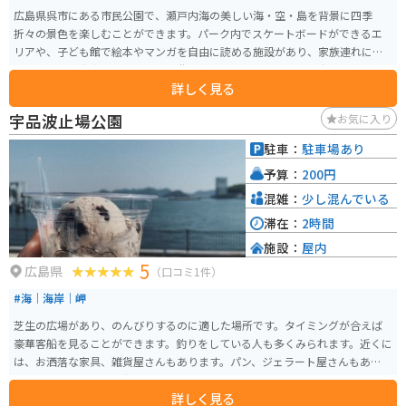
広島県呉市にある市民公園で、瀬戸内海の美しい海・空・島を背景に四季
折々の景色を楽しむことができます。パーク内でスケートボードができるエ
リアや、子ども館で絵本やマンガを自由に読める施設があり、家族連れにも
嬉しい設備が充実しています。水遊びができる池やトライアル広場など、アク
詳しく見る
ティブに楽しめるスポットも多数あります。 入園料は無料なので、ツーリン
グの休憩などにも気軽に利用できます。釣りスポット、フェリー乗り場もあ
宇品波止場公園
お気に入り
り、週末はイベントなども行われています。貸し自転車や図書館、船のアス
レチックなどもあり、老若男女問わず楽しめるスポットです。JR呉線〈呉ポ
駐車：
駐車場あり
ートピア〉下車すぐ、無料駐車場500台。広島呉道路からもアクセス良好で
予算：
200円
す。
混雑：
少し混んでいる
滞在：
2時間
施設：
屋内
5
広島県
（口コミ1件）
#海｜海岸｜岬
芝生の広場があり、のんびりするのに適した場所です。タイミングが合えば
豪華客船を見ることができます。釣りをしている人も多くみられます。近くに
は、お洒落な家具、雑貨屋さんもあります。パン、ジェラート屋さんもあり、
テイクアウトをして、海を見ながら食べることもできます。
詳しく見る