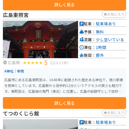
詳しく見る
広島東照宮
お気に入り
駐車：
駐車場あり
予算：
無料
混雑：
少し空いている
滞在：
1時間
施設：
屋外
5
広島県
（口コミ1件）
#神社｜寺院
広島市にある広島東照宮は、1648年に創建された歴史ある神社で、徳川家康
を祭神としています。広島駅から徒歩約12分というアクセスの良さも魅力で
す。東照宮は、広島城の鬼門（東北）に位置し、広島の総鎮守として信仰を
集めています。 神社の見どころの一つは、被爆建物として残る唐門や手水舎
詳しく見る
などで、これらは広島市の重要文化財に指定されています。特に唐門は江戸
時代初期の建築様式を今に伝える貴重な建造物です。広島東照宮は、厄除招
てつのくじら館
お気に入り
福、病気平癒、安産や子育てなどのご利益があるとされ、多くの参拝者が訪
れます。また、初宮詣や七五三などの行事も行われており、地域の人々に親
駐車：
駐車場あり
しまれています。