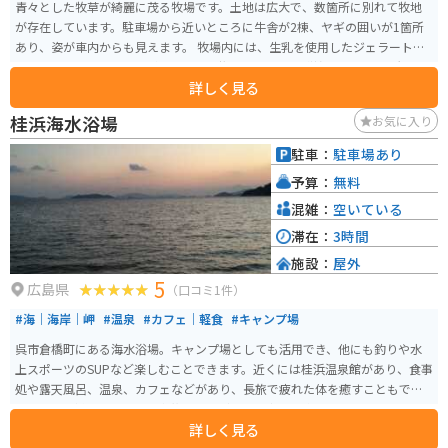
青々とした牧草が綺麗に茂る牧場です。土地は広大で、数箇所に別れて牧地
が存在しています。駐車場から近いところに牛舎が2棟、ヤギの囲いが1箇所
あり、姿が車内からも見えます。 牧場内には、生乳を使用したジェラートの
工房「アルトピアーノ」があります。牧地のひとつと隣接しており、景観を
詳しく見る
眺めながらおいしい商品をいただくことができます。また、地元野菜の販
売、体験乳搾り、バターづくりなども体験できる設備があります。
桂浜海水浴場
お気に入り
駐車：
駐車場あり
予算：
無料
混雑：
空いている
滞在：
3時間
施設：
屋外
5
広島県
（口コミ1件）
#海｜海岸｜岬
#温泉
#カフェ｜軽食
#キャンプ場
呉市倉橋町にある海水浴場。キャンプ場としても活用でき、他にも釣りや水
上スポーツのSUPなど楽しむことできます。近くには桂浜温泉館があり、食事
処や露天風呂、温泉、カフェなどがあり、長旅で疲れた体を癒すこともで
き、お一人様、恋人同士、家族連れなど多くの方でも楽しめるスポットです。
詳しく見る