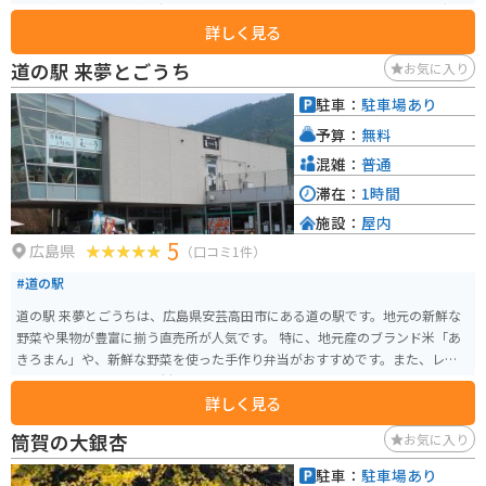
ことができます。食事を摂ることもできます。 周辺の山々は、ツーリングや
詳しく見る
写真撮影にもってこいの絶景スポットが多数あります。
道の駅 来夢とごうち
お気に入り
駐車：
駐車場あり
予算：
無料
混雑：
普通
滞在：
1時間
施設：
屋内
5
広島県
（口コミ1件）
#道の駅
道の駅 来夢とごうちは、広島県安芸高田市にある道の駅です。地元の新鮮な
野菜や果物が豊富に揃う直売所が人気です。 特に、地元産のブランド米「あ
きろまん」や、新鮮な野菜を使った手作り弁当がおすすめです。また、レス
トランでは、地元産の食材を使った料理を楽しむことができます。 バイクで
詳しく見る
訪れる場合、道の駅には広い駐車場が完備されているので安心です。周辺に
は、のどかな田園風景が広がっており、ツーリングの休憩スポットとしても
筒賀の大銀杏
お気に入り
最適です。 道の駅 来夢とごうちからほど近い場所には、歴史的な建造物であ
る吉田郡山城跡や、美しい自然を楽しめる深入山など、観光スポットも点在
駐車：
駐車場あり