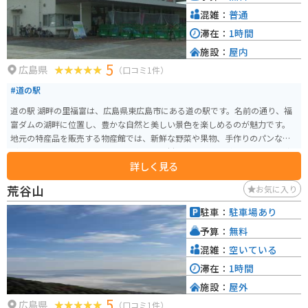
混雑：
普通
滞在：
1時間
施設：
屋内
5
広島県
（口コミ1件）
#道の駅
道の駅 湖畔の里福富は、広島県東広島市にある道の駅です。名前の通り、福
富ダムの湖畔に位置し、豊かな自然と美しい景色を楽しめるのが魅力です。
地元の特産品を販売する物産館では、新鮮な野菜や果物、手作りのパンなど
が人気です。レストランでは、地元産の食材を使った料理が味わえます。ダム
詳しく見る
湖を眺めながら食事ができるテラス席もおすすめです。 また、レンタサイク
ルの貸し出しもあり、サイクリングを楽しむこともできます。周辺には、福
荒谷山
お気に入り
富ダムのダム湖百選にも選ばれた美しい景色が広がっており、サイクリング
に最適なコースもあります。バイクで訪れた際は、駐車場も広々としている
駐車：
駐車場あり
ので安心です。道の駅 湖畔の里福富は、自然を満喫したい方、地元グルメを
予算：
無料
味わいたい方、サイクリングを楽しみたい方など、様々な方に楽しんでいた
だける道の駅です。
混雑：
空いている
滞在：
1時間
施設：
屋外
5
広島県
（口コミ1件）