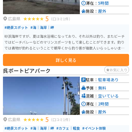
滞在：
5時間
施設：
屋外
5
広島県
（口コミ1件）
#絶景スポット
#海｜海岸｜岬
砂浜海岸ですが、夏は海水浴場になっており、それ以外は釣り、またビーチ
ではビーチバレーなどのマリンスポーツをして楽しむことができます。釣り
では青物が釣れるということで朝早くから釣り客が複数人いらっしゃいまし
た。下に落とせばカワハギなども狙うことが出来、初心者から経験者まで楽
詳しく見る
しむことが出来ています。
呉ポートピアパーク
お気に入り
駐車：
駐車場あり
予算：
無料
混雑：
空いている
滞在：
2時間
施設：
屋外
5
広島県
（口コミ1件）
#絶景スポット
#海｜海岸｜岬
#カフェ｜軽食
#イベント体験