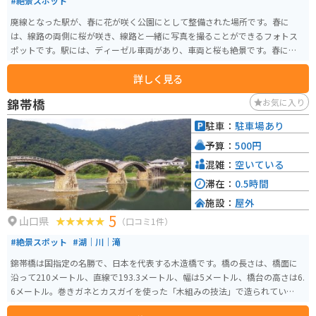
#絶景スポット
廃線となった駅が、春に花が咲く公園にとして整備された場所です。春に
は、線路の両側に桜が咲き、線路と一緒に写真を撮ることができるフォトス
ポットです。駅には、ディーゼル車両があり、車両と桜も絶景です。春には、
「安野はなまつり」が開催されています。
詳しく見る
錦帯橋
お気に入り
駐車：
駐車場あり
予算：
500円
混雑：
空いている
滞在：
0.5時間
施設：
屋外
5
山口県
（口コミ1件）
#絶景スポット
#湖｜川｜滝
錦帯橋は国指定の名勝で、日本を代表する木造橋です。橋の長さは、橋面に
沿って210メートル、直線で193.3メートル、幅は5メートル、橋台の高さは6.
6メートル。巻きガネとカスガイを使った「木組みの技法」で造られていま
す。