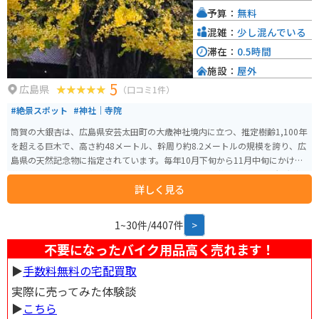
しています。
予算：
無料
混雑：
少し混んでいる
滞在：
0.5時間
施設：
屋外
5
広島県
（口コミ1件）
#絶景スポット
#神社｜寺院
筒賀の大銀杏は、広島県安芸太田町の大歳神社境内に立つ、推定樹齢1,100年
を超える巨木で、高さ約48メートル、幹周り約8.2メートルの規模を誇り、広
島県の天然記念物に指定されています。毎年10月下旬から11月中旬にかけて
黄葉し、落葉後は境内が黄金色の絨毯のように美しく彩られ、多くの観光客
詳しく見る
が訪れます。紅葉シーズンにはライトアップも行われ、幻想的な光景が楽し
めます。アクセスは中国自動車道戸河内ICから車で約10分で、駐車場も完備
されています。
1~30件/4407件
>
不要になったバイク用品高く売れます！
▶︎
手数料無料の宅配買取
実際に売ってみた体験談
▶︎
こちら