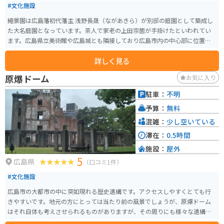
#文化施設
縮景園は広島藩初代藩主 浅野長晟（ながあきら）が別邸の庭園として築成し
た大名庭園となっています。茶人で家老の上田宗箇が手掛けたといわれてい
ます。広島県立美術館や広島城とも隣接しており広島市内の中心部に位置し
ます。そのためアクセスは良いです。
詳しく見る
原爆ドーム
お気に入り
駐車：
不明
予算：
無料
混雑：
少し空いている
滞在：
0.5時間
施設：
屋外
5
広島県
（口コミ1件）
#文化施設
広島市の大都市の中に突如現れる歴史遺構です。アクセスしやすくとても行
きやすいです。地元の方にとっては当たり前の風景でしょうが、原爆ドーム
はそれ自体も考えさせられるものがありますが、その周りにも様々な遺構が
残っているので散策すれば色々と気づかされるスポットです。