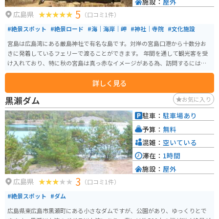
施設：
屋外
5
広島県
（口コミ1件）
#絶景スポット
#絶景ロード
#海｜海岸｜岬
#神社｜寺院
#文化施設
宮島は広島湾にある厳島神社で有名な島です。対岸の宮島口港から十数分お
きに発着しているフェリーで渡ることができます。 年間を通して観光客を受
け入れており、特に秋の宮島は真っ赤なイメージがある為、訪問するには季
節としては最も良い時期かもしれません。
詳しく見る
黒瀨ダム
お気に入り
駐車：
駐車場あり
予算：
無料
混雑：
空いている
滞在：
1時間
施設：
屋外
3
広島県
（口コミ1件）
#絶景スポット
#ダム
広島県東広島市黒瀬町にある小さなダムですが、公園があり、ゆっくりとで