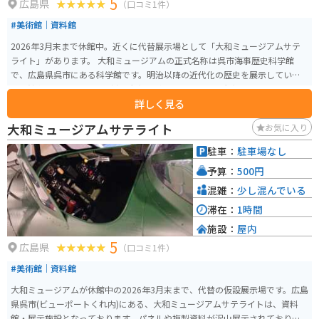
5
広島県
（口コミ1件）
#美術館｜資料館
2026年3月末まで休館中。近くに代替展示場として「大和ミュージアムサテ
ライト」があります。 大和ミュージアムの正式名称は呉市海事歴史科学館
で、広島県呉市にある科学館です。明治以降の近代化の歴史を展示していま
す。館内には、10分の1戦艦「大和」が展示されており大和ミュージアムとし
詳しく見る
て親しまれています。その他零式艦上戦闘機や人間魚雷「回天」などすべて
本物が展示されています。戦争の歴史を感じることが出来る科学館となって
大和ミュージアムサテライト
お気に入り
います。
駐車：
駐車場なし
予算：
500円
混雑：
少し混んでいる
滞在：
1時間
施設：
屋内
5
広島県
（口コミ1件）
#美術館｜資料館
大和ミュージアムが休館中の2026年3月末まで、代替の仮設展示場です。広島
県呉市(ビューポートくれ内)にある、大和ミュージアムサテライトは、資料
館・展示施設となっております。パネルや複製資料が沢山展示されており、