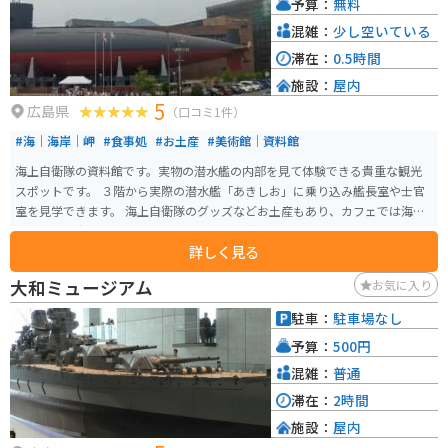
予算：
無料
混雑：
少し空いている
滞在：
0.5時間
施設：
屋内
5
広島県
（口コミ1件）
#海｜海岸｜岬
#食事処
#お土産
#美術館｜資料館
海上自衛隊の資料館です。実物の潜水艦の内部を見て体験できる貴重な観光
スポットです。 ３階から実際の潜水艦「あきしお」に乗り込み艦長室や士官
室を見学できます。 海上自衛隊のグッズなどお土産もあり、カフェでは海軍
カレーや掃海フロート、あきしおパフェなどオリジナルメニューも楽しめま
詳しく見る
す。 海沿いを走っていけば現役の潜水艦が停泊してることが多いので、タイ
ミングが良ければ見られます。
大和ミュージアム
お気に入り
駐車：
駐車場なし
予算：
500円
混雑：
普通
滞在：
2時間
施設：
屋内