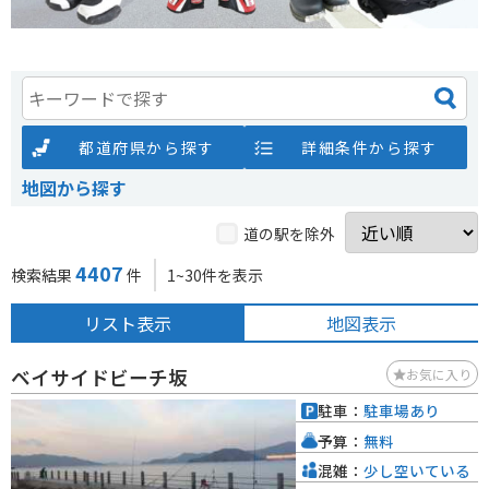
都道府県から探す
詳細条件から探す
地図から探す
道の駅を除外
4407
検索結果
件
1~30件を表示
リスト表示
地図表示
ベイサイドビーチ坂
お気に入り
駐車：
駐車場あり
予算：
無料
混雑：
少し空いている