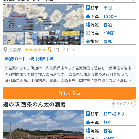
駐車：
不明
予算：
1500円
混雑：
普通
滞在：
4時間
施設：
屋外
5
広島県
（口コミ1件）
#絶景ロード
#海｜海岸｜岬
安芸灘とびしま海道は、広島県呉市から安芸灘諸島を経由して愛媛県今治市
の岡村島までを橋で結んだ海道です。 広島県呉市から橋の通行料を払って下
蒲刈島に入島、上蒲刈島、豊島、大崎下島、岡村島に橋を渡りながら島巡り
ができる海道です。 岡村島は愛媛県であることから、そこに渡る橋の真ん中
詳しく見る
には県境の看板が設置されています。
道の駅 西条のん太の酒蔵
お気に入り
駐車：
駐車場あり
予算：
無料
混雑：
普通