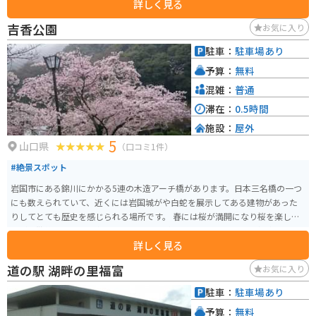
詳しく見る
吉香公園
お気に入り
駐車：
駐車場あり
予算：
無料
混雑：
普通
滞在：
0.5時間
施設：
屋外
5
山口県
（口コミ1件）
#絶景スポット
岩国市にある錦川にかかる5連の木造アーチ橋があります。日本三名橋の一つ
にも数えられていて、近くには岩国城がや白蛇を展示してある建物があった
りしてとても歴史を感じられる場所です。 春には桜が満開になり桜を楽しみ
ながら散策もでき、国内外から多くの人が訪れます。たくさんの車が止められ
詳しく見る
る駐車場が整備してあり、近くまで車で行くことができます。年中楽しめる
場所なのでぜひオススメです。
道の駅 湖畔の里福富
お気に入り
駐車：
駐車場あり
予算：
無料