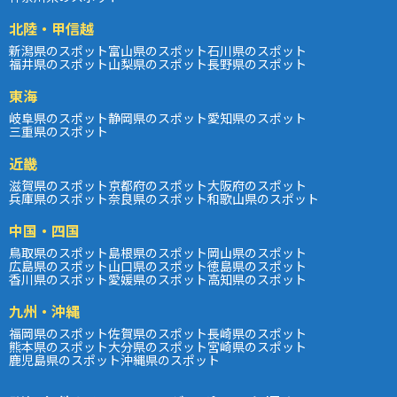
北陸・甲信越
新潟県のスポット
富山県のスポット
石川県のスポット
福井県のスポット
山梨県のスポット
長野県のスポット
東海
岐阜県のスポット
静岡県のスポット
愛知県のスポット
三重県のスポット
近畿
滋賀県のスポット
京都府のスポット
大阪府のスポット
兵庫県のスポット
奈良県のスポット
和歌山県のスポット
中国・四国
鳥取県のスポット
島根県のスポット
岡山県のスポット
広島県のスポット
山口県のスポット
徳島県のスポット
香川県のスポット
愛媛県のスポット
高知県のスポット
九州・沖縄
福岡県のスポット
佐賀県のスポット
長崎県のスポット
熊本県のスポット
大分県のスポット
宮崎県のスポット
鹿児島県のスポット
沖縄県のスポット