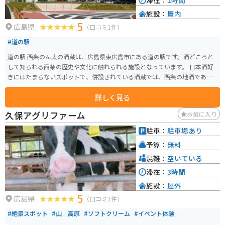
滞在：
1時間
施設：
屋内
5
広島県
（口コミ1件）
#道の駅
道の駅 西条のん太の酒蔵は、広島県東広島市にある道の駅です。酒どころと
して知られる西条の歴史や文化に触れられる施設となっています。 日本酒好
きにはたまらないスポットで、併設されている酒蔵では、西条の地酒である
「賀茂鶴」の製造工程を見学できます。試飲コーナーもあるので、お気に入
詳しく見る
りの一品を見つけてみてください。また、地元の特産品や新鮮な野菜などを
販売する物産館もあり、お土産探しにも最適です。 バイクで訪れる場合、駐
久保アグリファーム
お気に入り
車場も広々としているので安心です。周辺には、歴史的な建造物が多く点在
しているので、酒蔵巡りと合わせて散策するのもおすすめです。道の駅 西条
駐車：
駐車場あり
のん太の酒蔵は、西条の魅力を満喫できるスポットと言えるでしょう。
予算：
無料
混雑：
空いている
滞在：
3時間
施設：
屋外
5
広島県
（口コミ1件）
#絶景スポット
#山｜高原
#ソフトクリーム
#イベント体験