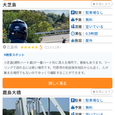
大芝島
お気に入り
駐車：
駐車場なし
予算：
無料
混雑：
空いている
滞在：
0.5時間
施設：
屋外
5
広島県
（口コミ1件）
#絶景スポット
小芝島(通称ハート島)が一番ハート形に見える場所で、看板もあります。ツー
リングで訪れるには良い場所です。竹原市の街並保存地区からも近く、人が
集まる場所でもないのでゆっくり撮影することができます。
詳しく見る
鹿島大橋
お気に入り
駐車：
駐車場なし
予算：
無料
混雑：
空いている