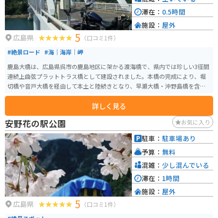
滞在：
0.5時間
施設：
屋外
5
広島県
（口コミ1件）
#絶景ロード
#海｜海岸｜岬
鹿島大橋は、広島県呉市の鹿島地区に架かる渡海橋で、県内では珍しい3径間
連続上曲弦プラットトラス橋として建設されました。本橋の完成により、堀
切橋や音戸大橋を経由して本土と陸続きとなり、早瀬大橋・沖野島橋を含む
江能倉橋島地域の主要な島々が本土化され、交通アクセスが大幅に向上しま
詳しく見る
した。 全長約340メートルの橋上や周辺からは、瀬戸内海の穏やかな海と
島々の美しい景観が広がり、晴れた日には青い海と空のコントラストが映え
安野花の駅公園
お気に入り
る絶好のフォトスポットとなります。車やバイクでの訪問も可能で、海沿い
ツーリングの立ち寄り地点としても適しており、静かな海景色を楽しみなが
駐車：
駐車場あり
らの散策や写真撮影におすすめです。
予算：
無料
混雑：
少し混んでいる
滞在：
1時間
施設：
屋外
5
広島県
（口コミ1件）