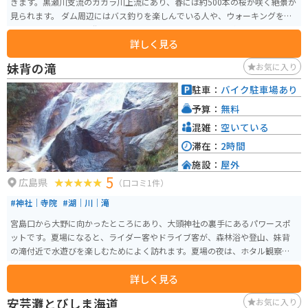
きます。黒瀬川支流のガガラ川上流にあり、春には約500本の桜が咲く絶景が
見られます。 ダム周辺にはバス釣りを楽しんでいる人や、ウォーキングをし
ている人もいます。市街地から近くアクセスも良いため、天気の良い休日な
詳しく見る
どは、家族連れでハイキングを楽しむ人もいます。
妹背の滝
お気に入り
駐車：
バイク駐車場あり
予算：
無料
混雑：
空いている
滞在：
2時間
施設：
屋外
5
広島県
（口コミ1件）
#神社｜寺院
#湖｜川｜滝
宮島口から大野に向かったところにあり、大頭神社の裏手にあるパワースポ
ットです。夏場になると、ライダー客やドライブ客が、森林浴や登山、妹背
の滝付近で水遊びを楽しむためによく訪れます。夏場の夜は、ホタル観察が
できる場合もあります。
詳しく見る
安芸灘とびしま海道
お気に入り